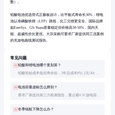
数）。

铅酸电池优选管式正极板设计，比平板式寿命长30%；锂电
池认准磷酸铁锂（LFP）路线，比三元锂更安全。国际品牌
如EnerSys、GS-Yuasa质量稳定但价格高30-50%，国内天
能、超威性价比更优。大宗采购可要求厂家提供同工况案例
的充放电曲线测试报告。
常见问题
铅酸和锂电池哪个更划算？
问
铅酸初始成本低但寿命短，3年总成本约1.2元/Ah·
年；锂电池虽贵但寿命长，6年总成本约0.8元/Ah·
年。高频使用场景选锂电池更经济。
电池容量虚标怎么辨别？
问
要求厂家提供第三方检测报告，重点看0.5C放电容量
（标准测试条件25℃）。现场可用电子负载做1小时
率放电测试，实际容量不应低于标称值95%。
冬季续航下降怎么办？
问