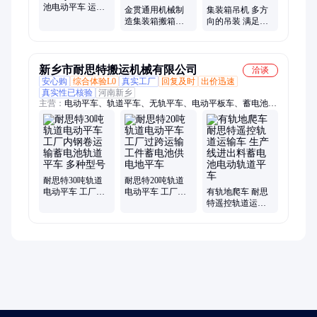
池电动平车 运行
金贯通用机械制
集装箱吊机 多方
平稳 20吨轨道地
造集装箱搬箱机
向的吊装 满足各
平车 维护方便
液压翻转结构稳
种作业需求 维护
定
保养方便 使用寿
命长
新乡市耐思特搬运机械有限公司
洽谈
安心购
综合体验L0
真实工厂
回复及时
出价迅速
真实性已核验
河南新乡
主营：
电动平车、轨道平车、无轨平车、电动平板车、蓄电池轨
道平车、无轨电动平车、轨道电动平车、地平车、过跨车
耐思特30吨轨道
耐思特20吨轨道
电动平车 工厂内
电动平车 工厂过
有轨地爬车 耐思
钢卷运输蓄电池
跨运输工件蓄电
特遥控轨道运输
轨道平车 多种型
池供电地平车
车 生产线进出料
号
蓄电池电动轨道
平车