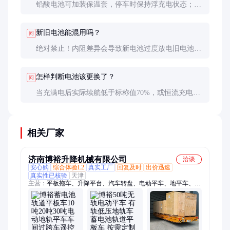
铅酸电池可加装保温套，停车时保持浮充电状态；锂
电池优选带自加热功能的型号，-20℃环境下容量衰
减可从50%改善到20%以内。
新旧电池能混用吗？
问
绝对禁止！内阻差异会导致新电池过度放电旧电池过
充。同一组电池容量差应控制在5%以内，最好同批
次使用。混用可能引发热失控风险。
怎样判断电池该更换了？
问
当充满电后实际续航低于标称值70%，或恒流充电时
电压上升过快（铅酸电池单格超2.4V），说明极板硫
化严重，需及时更换。
相关厂家
济南博裕升降机械有限公司
洽谈
安心购
综合体验L2
真实工厂
回复及时
出价迅速
真实性已核验
天津
主营：
平板拖车、升降平台、汽车转盘、电动平车、地平车、无
轨电动平车、轨道电动平车、轨道地平车、轨道平车、防爆电动
平车、升降电动平车、旋转电动平车、定制电动平车、轨道转
盘、横移电动平车、轨道平板车、电动平台车、无轨胶轮平车、
电动地平车、蓄电池轨道平板车、升降舞台、货梯、AGV、过
跨车