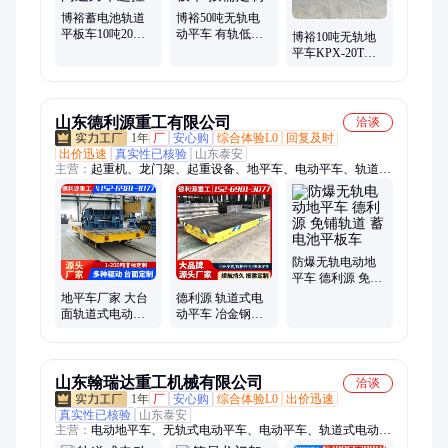
博裕蓄电池轨道
博裕50吨无轨电
平板车10吨20吨
动平车 有轨低压
博裕10吨无轨地
30吨电动地轨平
地轨车 蓄电池轨
平车KPX-20T集
车车间过跨车遥
道平板车 按需定
装箱转运平台车
控
制
遥控电动平板车
山东德利源重工有限公司
洽谈
1年
厂
安心购
综合体验L0
回复及时
出价迅速
真实性已核验
山东泰安
主营：
起重机、龙门架、起重设备、地平车、电动平车、轨道平
车、电动平板车、智能轨道车、低压轨道车、轨道转运车、蓄电
池平板车、电动旋转平车、电动升降平车、电动转运台车、轨道
搬运台车、遥控电动搬运车、行车柔性吊、移动转运车、过跨车
定制、厂区转运车、移动式墙壁吊、立柱机床模具、实心聚氨酯
轮、厂区搬运过跨车、工件运输平板车
防爆无轨电动地
平车 德利源 免铺
轨道 蓄电池平板
地平车厂家 大台
德利源 轨道式电
车
面轨道式电动平
动平车 冶金钢厂
车 大型设备转运
钢材运输 搬运蓄
有轨蓄电池平板
电池台车 厂家定
车
制
山东翰瑞达重工机械有限公司
洽谈
1年
厂
安心购
综合体验L0
出价迅速
真实性已核验
山东泰安
主营：
电动地平车、无轨式电动平车、电动平车、轨道式电动地
平车、电动龙门架、10吨电动平车、电动搬运车、20吨电动地平