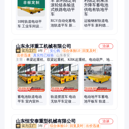
车、搬运车
RGV自动化蓄电
运输钢材轨道电
10吨轨道电动平
池轨道平车 新利
动平车 新利德定
车 工业车间设备
德定制滚轮链条
制液压升降车蓄
蓄电池地平车 操
输送式铁路电动
电池供电有轨地
作灵活
平车
平车
山东永洋重工机械有限公司
洽谈
4年
厂
安心购
综合体验L0
回复及时
出价迅速
真实性已核验
山东泰安
主营：
单梁起重机、双梁起重机、KBK起重机、电动葫芦、地平
车、抓斗、悬臂吊、电磁吸盘、龙门吊
蓄电池轨道电动
轨道摆渡车 电动
电动地平车蓄电
平车 室内室外搬
无轨平车定做 轨
池平板车 轨道运
运货物用 耐高温
道蓄电池平车永
输车工业车间搬
跨运车
洋生产
运货物无轨电动
平车
山东恒安泰重型机械有限公司
洽谈
3年
厂
综合体验L0
回复及时
出价迅速