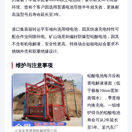
环境。曾有个客户因选用普通电池导致半年就失效，更换耐
高温型号后寿命延长至3年。

港口集装箱转运平车倾向选用锂电池，因其快速充电特性可
配合作业间隙补电。矿山场景则偏好防爆型铅酸电池，因其
不含有机电解液，安全性更高。特殊场合如核电站会要求不
锈钢外壳和双重绝缘设计。
维护与注意事项
铅酸电池每月应检
查电解液液面（低
于极板10mm需加
蒸馏水），季度做
均衡充电。一组维
护得当的铅酸电池
寿命可从2年延长
至5年。某汽车厂
山东金贯通用机械有限公司