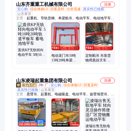
车 钢卷轨道电动
山东齐重重工机械有限公司
洽谈
平车
安心购
综合体验L0
回复及时
出价迅速
真实性已核验
山东泰安
主营：
起重机、导轨货梯、单梁航吊、电动平车、电动地平车、
轨道柔性吊、悬挂轨道吊、蓄电池地平车、电动单梁行车、电动
旋转独臂吊、龙门吊机、平板运输车、花架龙门吊、简易龙门
架、万向移动龙门、液压升降货梯、双梁防爆行车、移动式龙门
架、导轨液压货梯、上包下花龙门吊、可升降手推龙门
直供KP无轨转向
电动平车 5吨10吨
电动龙门吊10吨
定制航吊 吊装货
20吨轨道平板车
15吨20吨单梁门
物用悬挂天车 仓
蓄电池地平车
式起重机 全包厢
库车间用单梁起
MH型龙门 吊 安
重机 售后维修
装维保
山东凌瑞起重集团有限公司
洽谈
2年
厂
安心购
综合体验L0
回复及时
真实性已核验
山东泰安
主营：
悬臂吊、起重机、电磁吸盘、电动平车、旋臂墙壁吊、单
梁门式龙门架
凌瑞出售无轨地
平车 转向灵活操