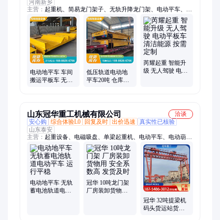
河南新乡
主营：
起重机、简易龙门架子、无轨升降龙门架、电动平车、简
易小型龙门架
芮耀起重 智能升
级 无人驾驶 电动
电动地平车 车间
低压轨道电动地
平板车 清洁能源
搬运平板车 无轨
平车20吨 仓库车
按需定制
蓄电池轨道电动
间智能搬运工具
平车厂家 运行平
车100t蓄电池地
稳
平车
山东冠华重工机械有限公司
洽谈
安心购
综合体验L0
回复及时
出价迅速
真实性已核验
山东泰安
主营：
起重设备、电磁吸盘、单梁起重机、电动平车、电动葫
芦、可移动起重机、龙门吊、双梁起重机、欧式起重机
电动地平车 无轨
冠华 10吨龙门架
蓄电池轨道电动
厂房装卸货物用
平车 运行平稳
安全系数高 发货
冠华 32吨提梁机
及时
码头货运站货物
装卸堆放 起重量