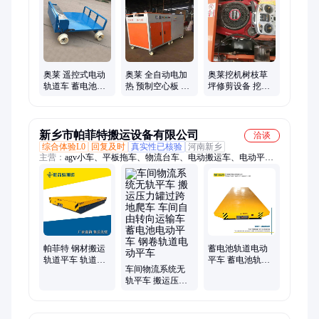
离子切割机、挖机贝型斗、抓木机、混凝土输送泵、螺旋钻机、
破碎锤、劈裂机、绳锯机、随车挖、激光整平机、混凝土摊铺
机、生物质燃烧机、自动排焊机、焊网机、激光切割机、制氮
机、扫地车
奥莱 遥控式电动
奥莱 全自动电加
奥莱挖机树枝草
轨道车 蓄电池轨
热 预制空心板 桥
坪修剪设备 挖掘
道平车 大功率轨
梁养护蒸养机
机单轴割草机 河
道运输车
108kw
道护坡打草机
新乡市帕菲特搬运设备有限公司
洽谈
综合体验L0
回复及时
真实性已核验
河南新乡
主营：
agv小车、平板拖车、物流台车、电动搬运车、电动平
车、轨道平车、无轨平车、车间电动平板货车、轨道平板车、钢
包车、地跨车、搬运车
帕菲特 钢材搬运
蓄电池轨道电动
轨道平车 轨道牵
平车 蓄电池轨道
车间物流系统无
引车 电动轨道平
过跨平车 低压轨
轨平车 搬运压力
车电池报价
道搬运车
罐过跨地爬车 车
间自由转向运输
车 蓄电池电动平