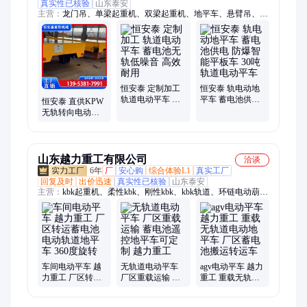
真实性已核验
山东泰安
主营：
龙门吊、单梁起重机、双梁起重机、地平车、悬臂吊、升
降货梯、电磁吸盘、所有起重设备附件
恒安泰 定制加工
恒安泰 轨电动地
轨道电动平车 蓄
平车 蓄电池供电
恒安泰 直供KPW
电池无轨低噪音
防爆智能平板车
无轨转向电动平
高效耐用
30吨轨道电动平
车10吨20吨轨道
车
平板车蓄电池地
平车
山东越力重工有限公司
洽谈
6年
厂
安心购
综合体验L1
真实工厂
回复及时
出价迅速
真实性已核验
山东泰安
主营：
kbk起重机、柔性kbk、刚性kbk、kbk轨道、环链电动葫
芦、kbk、组合式起重机、自立式起重机、kbk桁架、环链葫芦、
欧式起重机、欧式龙门吊
车间电动平车 越
无轨道电动平车
agv电动平车 越力
力重工 厂区转运
厂区重载运输 蓄
重工 重载无轨道
蓄电池电动轨道
电池遥控地平车
电动地平车 厂区
地平车 360度旋转
可定制 越力重工
蓄电池搬运转运