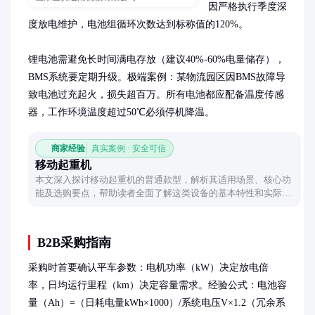
因严格执行季度深
度放电维护，电池组循环次数达到标称值的120%。

锂电池需避免长时间满电存放（建议40%-60%电量储存），
BMS系统要定期升级。极端案例：某物流园区因BMS故障导
致电池过充起火，损失超百万。所有电池都应配备温度传感
器，工作环境温度超过50℃必须停机降温。
商家经验
真实案例 · 安全可信
移动起重机
本文深入探讨移动起重机的普通款型，解析其适用场景、核心功
能及选购要点，帮助读者全面了解这类设备的基本特性和实际应
用价值。
B2B采购指南
采购时首要确认平车参数：电机功率（kW）决定放电倍
率，日均运行里程（km）决定容量需求。经验公式：电池容
量（Ah）=（日耗电量kWh×1000）/系统电压V×1.2（冗余系