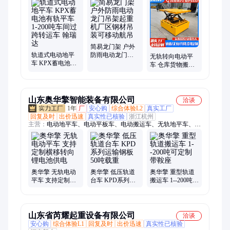
车、悬臂吊、单臂吊、龙门架
简易龙门架 户外
轨道式电动地平
防雨电动龙门吊
无轨转向电动平
车 KPX蓄电池有
架起重机厂区钢
车 仓库货物搬运
轨平车 1-200吨车
材吊装可移动航
agv重载平车 可定
间过跨转运车 翰
吊
制台面
瑞达
山东奥华擎智能装备有限公司
洽谈
1年
厂
安心购
综合体验L2
真实工厂
回复及时
出价迅速
真实性已核验
浙江杭州
主营：
电动地平车、电动平板车、电动搬运车、无轨地平车、地
平车、轨道车
奥华擎 无轨电动
奥华擎 低压轨道
奥华擎 重型轨道
平车 支持定制横
台车 KPD系列运
搬运车 1--200吨可
移转向锂电池供
输钢板50吨载重
定制带鞍座
电
山东省芮耀起重设备有限公司
洽谈
安心购
综合体验L1
回复及时
出价迅速
真实性已核验