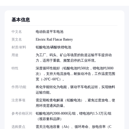
基本信息
中文名
电动轨道平车电池
英文名
Electric Rail Flatcar Battery
材质/材料
铅酸电池/磷酸铁锂电池
用途
为工厂、码头、矿山等场景的轨道运输平车提供动
力，适用于重载、频繁启停的工业环境。
特性
深度循环性能好（铅酸电池约500次，锂电池约3000
次），支持大电流放电，耐振动冲击，工作温度范围
宽（-20℃~60℃）。
作用/功能
将化学能转化为电能，驱动平车电机运转，实现物料
运输功能。
注意事项
需定期检查电解液（铅酸电池），避免过度放电，使
用环境需通风防爆。
参考价格区间
铅酸电池约2000-8000元/组，锂电池约1.5-3万元/组
（视容量和品牌）
选购要点
需关注电池容量（Ah）、循环寿命、放电倍率（C