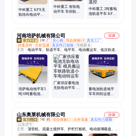
中科重工 有轨电
中科重工 2吨蓄电
中科重工 KPX无
动平车 车间轨道
池轨道平车 KPX
轨转向电动平车
过跨车蓄电池电
电动平板车 车间
10T20吨轨道平板
动地平车 源头厂
货物转运车 无线
车 蓄电池地平车
家
遥控
定制
河南培萨机械有限公司
洽谈
1年
厂
安心购
综合体验L0
真实工厂
回复及时
出价迅速
真实性已核验
河南新乡
主营：
电动平车、轨道平车、地平车、电动搬运车、低压轨道
车、电动转盘、平车配件、纵横移动搬运车、电缆卷筒搬运车
厂家供应蓄电池
无轨电动平车 模
培萨电动地平车5
蓄电池轨道地平
具搬运车铁路轨
吨10吨蓄电池轨
车车间转运使用
道小车电动转运
道电动平车 车间
方便 台面升降电
车
运输钢材平板车
动搬运车
山东奥莱机械有限公司
洽谈
7年
档
综合体验L1
出价迅速
真实性已核验
山东济宁
主营：
顶管机、混凝土搅拌车、护栏打桩机、电动玻璃吸盘、工
字钢冷弯机、自动上料搅拌车、螺旋筋成形机、钢筋焊网机、等