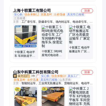
大 上门安装
上海十联重工有限公司
洽谈
安心购
综合体验L2
回复及时
出价迅速
真实性已核验
江苏南通
主营：
工厂牵引车、防爆牵引车、场内转运车、电动牵引车、电
动平板搬运车、电动无轨平车、电动有轨平车、电动搬运车、蓄
电池牵引车、蓄电池搬运车、无轨平车、轨道平车、电动平板
车、平板拖车、车间转运车、厂内拖车
十联重工 电动平
十联重工 5吨6吨
板搬运车 厂区仓
十联重工 电动平
座驾式电动牵引
库载货运输车 厂
车 车间轨道平板
车 工厂车间物料
家定制
车 无轨蓄电池平
平板拖车头 按需
车厂家 按需定制
定制
山东中科重工科技有限公司
洽谈
3年
厂
安心购
综合体验L0
真实工厂
回复及时
出价迅速
真实性已核验
山东济南
主营：
智能转运车、工业用无轨搬运车、货物转运车、电动平
车、电动地平车、轨道电动平车、无轨电动平车、KPX电动平
车、蓄电池电动转运车、电动搬运车、轨道电动地平车、电动轨
道平板车、低压轨道地平车、无轨蓄电池电动平车、轨道式搬运
车、钢卷转运电动平车、万向无轨电动地平车、横移纵移无轨电
动平车、车间过跨平车、无轨平板车