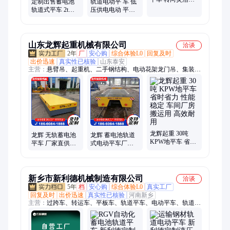
定制出售蓄电池
轨道电动平 车 低
作简便 适厂区货
轨道式平车 2t遥
压供电电动 平车
物搬运电动平车
控万向无轨电动
蓄电池电 动平车
地平车
按需定制
山东龙辉起重机械有限公司
洽谈
2年
厂
安心购
综合体验L0
回复及时
出价迅速
真实性已核验
山东泰安
主营：
悬臂吊、起重机、二手钢结构、电动花架龙门吊、集装箱
吊具
龙辉起重 30吨
龙辉 无轨蓄电池
龙辉 蓄电池轨道
KPW地平车 省时
平车 厂家直供轨
式电动平车厂家
省力 性能稳定 车
道式搬运车 电动
定做 低压道轨供
间厂房搬运用 高
平车 专业定做
电平车 轨道搬运
效耐用
车
新乡市新利德机械制造有限公司
洽谈
5年
档
安心购
综合体验L0
真实工厂
回复及时
出价迅速
真实性已核验
河南新乡
主营：
过跨车、转运车、平板车、轨道平车、电动平车、轨道
车、地平车、电动平板车、无轨平车、轨道穿梭小车、钢包车、
平台车、牵引车、AGV、RGV、RGV小车、运输车、自动化小