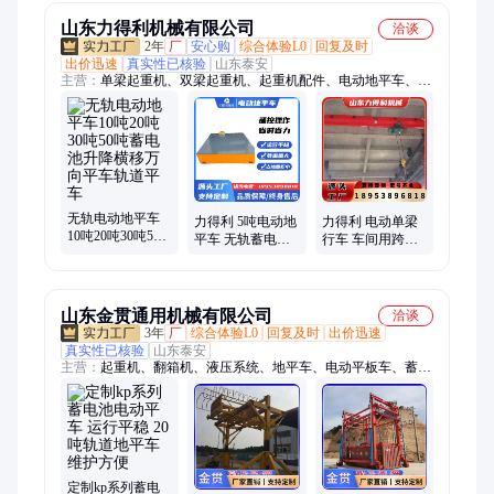
车
山东力得利机械有限公司
洽谈
2年
厂
安心购
综合体验L0
回复及时
出价迅速
真实性已核验
山东泰安
主营：
单梁起重机、双梁起重机、起重机配件、电动地平车、龙
门吊
无轨电动地平车
力得利 5吨电动地
力得利 电动单梁
10吨20吨30吨50
平车 无轨蓄电池
行车 车间用跨度
吨蓄电池升降横
轨道电动平车 运
18米行吊 吨位可
移万向平车轨道
行平稳
定制 品质保证
平车
山东金贯通用机械有限公司
洽谈
3年
厂
综合体验L0
回复及时
出价迅速
真实性已核验
山东泰安
主营：
起重机、翻箱机、液压系统、地平车、电动平板车、蓄电
池电动平车、悬臂吊机、起重链条、矿用镀锌链、集装箱吊机、
提升机料斗、固定式集装箱、安全保护装置、液压装卸机器、万
向移动龙门、集装箱翻转机、多功能集装箱、翻转集装箱设备、
集装箱装卸设备
定制kp系列蓄电