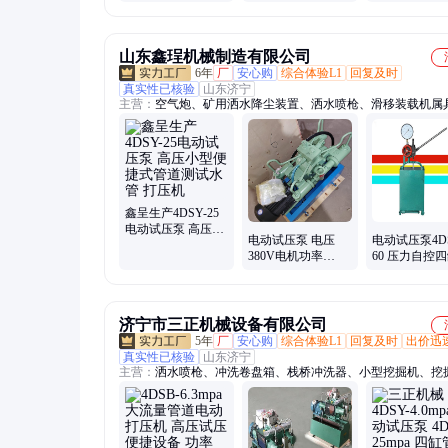
压机 大流量管道锅
码本射线探伤
炉专用
本 量大包邮
山东鑫珵机械制造有限公司
6年
厂
安心购
综合体验L1
回复及时
真实性已核验
山东济宁
主营：
空气炮、矿用洒水降尘装置、洒水喷枪、滑移装载机属
用刮板机配件、矿山设备配件
鑫呈生产4DSY-25
电动试压泵 高压小
电动试压泵 电压
电动试压泵4DS
型便捷式管道测试
380V电机功率
60 压力自控
水管 打压机
1.5kw 4DSY-80管道
道打压机水管
打压机
测试用
济宁市三正机械设备有限公司
5年
厂
安心购
综合体验L1
回复及时
出价迅
真实性已核验
山东济宁
主营：
洒水喷枪、冲洗卷盘箱、栈桥冲洗器、小型挖掘机、挖
具、电动试压泵、挖机碎草机、JZQ齿轮减速机、电动液压拉
幕机、电动打压机、空气炮、防尘喷枪、应急救援设备、液压
站、户外移动照明灯、矿用气动葫芦、全自动反冲洗滤器、全
污器、灭火岩粉、阻化剂、工业料仓破拱器、空气助流器、井