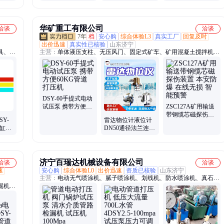
铅字
门试压机 管道打压
泵
华矿重工有限公司
洽谈
洽谈
7年
档
安心购
综合体验L3
真实工厂
回复及时
出价迅速
真实性已核验
山东济宁
具、矿
主营：
单体液压支柱、无压风门、固定式矿车、矿用混凝土搅拌机、
炮泥机、刮板输送机、电机车、扒渣机、喷浆机、给煤机、雾炮机、
凿岩机、道岔、污水泵、枕木、平台灯、电控箱、g10风镐、道夹
板、三用阀、封孔器、挡车器、振动筛、除铁器、密闭罐
DSY-60手提式电动
试压泵 携带方便
ZSC127A矿用输送
60KG管道打压机
带钢缆芯磁探伤装
Y-
雷达物位计液位计
置 本安防爆 在线无
四缸管
DN50通径法兰连接
损 智能预警
压力
无磨损非接触测量
雷达物位仪
济宁百瑞达机械设备有限公司
洽谈
洽谈
速
安心购
综合体验L0
出价迅速
资质已核验
山东济宁
主营：
电动无气喷涂机、腻子喷涂机、划线机、防水喷涂机、真石漆
掘机属
喷涂机、隔膜式喷涂机、柱塞式喷涂机、电动试压泵、管道打压机、
马、风
彩钢瓦打磨机、彩钢瓦除锈机、厚型防火喷涂机、普田喷涂机
动力
自动除
下用