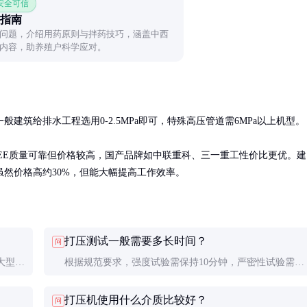
 安全可信
指南
问题，介绍用药原则与拌药技巧，涵盖中西
内容，助养殖户科学应对。
筑给排水工程选用0-2.5MPa即可，特殊高压管道需6MPa以上机型。

AUKEE质量可靠但价格较高，国产品牌如中联重科、三一重工性价比更优。建
然价格高约30%，但能大幅提高工作效率。
打压测试一般需要多长时间？
问
大型工
根据规范要求，强度试验需保持10分钟，严密性试验需保
测试。
持30分钟以上，特殊工程可能要求更长时间。
打压机使用什么介质比较好？
问