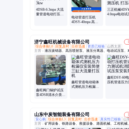
LED显示屏
4DSB-6.3mpa 大流
三正机械4DSY
量管道电动打压机
4.0mpa电动
电动管道打压机
高压试压便捷设备
4DSY-25mpa
4DSY-40mpa 高低
功率3kw
管道测压机 
压缸自动切换柱塞
式电 动试压泵
济宁鑫旺机械设备有限公司
综合体验L0
回复及时
出价迅速
资质已核验
山西太原
主营：
液压拔销器、高压喷射泵、液压分离器、电动试压泵、
机、钻孔机进行、钢轨钻孔机、套丝机、钨极磨尖机、气动砸
输送带剥皮机、输送带切割机、胀管机、紧固器
鑫旺DSY-60
鑫旺管道电动箱体
压机管道压力
式测机压力检漏仪
机消防管试压
鑫旺阀门锅炉试压
安装简便三缸大流
装简便
泵4DSB清水介质管
量打压机
路检漏机管道电动
打压机
山东中炭智能装备有限公司
安心购
综合体验L3
回复及时
出价迅速
真实性已核验
山
主营：
矿用设备、铁路设备、救援设备、路面机械、工程机械
电器、仪器仪表、智能制造