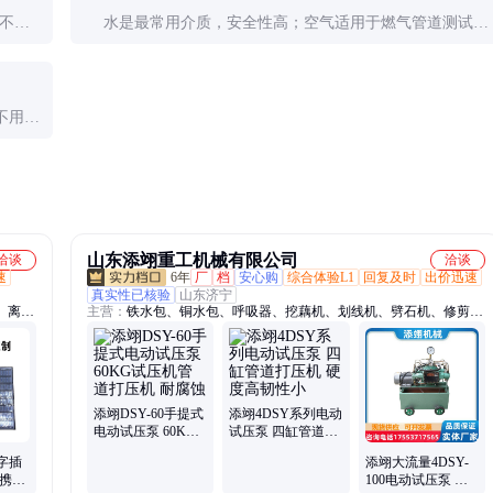
不超
水是最常用介质，安全性高；空气适用于燃气管道测试，
但需特别注意安全防护措施。
不用时
山东添翊重工机械有限公司
洽谈
洽谈
速
6年
厂
档
安心购
综合体验L1
回复及时
出价迅速
真实性已核验
山东济宁
、离心
主营：
铁水包、铜水包、呼吸器、挖藕机、划线机、劈石机、修剪
机、除雪机、凿岩机、播种机、高倍数泡沫机、钢筋机械、园林机
械、轨道机械、搅拌机、开槽机、耙斗装岩机、地钻、水带、灭火
器、U型钢支架、矿车、调度绞车
添翊DSY-60手提式
添翊4DSY系列电动
电动试压泵 60KG
试压泵 四缸管道打
试压机管道打压机
压机 硬度高韧性小
字插
添翊大流量4DSY-
耐腐蚀
易携字
100电动试压泵 阀