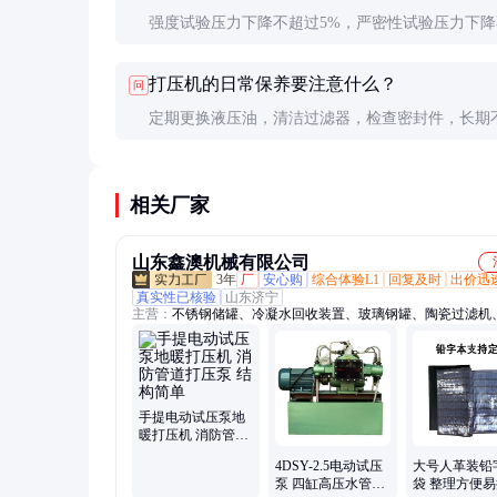
强度试验压力下降不超过5%，严密性试验压力下降
过1%即为合格。具体标准需参照相关工程规范。
打压机的日常保养要注意什么？
问
定期更换液压油，清洁过滤器，检查密封件，长期
排空水箱并涂抹防锈油。
相关厂家
山东鑫澳机械有限公司
3年
厂
安心购
综合体验L1
回复及时
出价迅
真实性已核验
山东济宁
主营：
不锈钢储罐、冷凝水回收装置、玻璃钢罐、陶瓷过滤机
机、压滤机、冷凝器
手提电动试压泵地
暖打压机 消防管道
打压泵 结构简单
4DSY-2.5电动试压
大号人革装铅
泵 四缸高压水管打
袋 整理方便