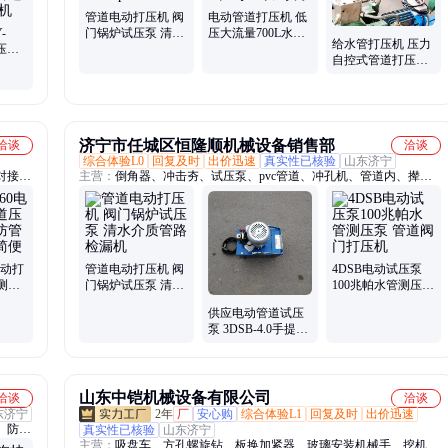
管道电动打压机 阀
电动管道打压机 低
-
门锅炉试压泵 清水
压大流量700L水管
给水管打压机 压力
试压泵
介质管路检漏机 试
4DSY2.5-100mpa试
自控式管道打压泵
 四缸
压机100Mpa
压泵压力可调
4DSB-80电动水暖
打压机
管路试压泵
济宁市任城区恒隆顺机械设备销售部
洽谈
洽谈
综合体验L0
回复及时
出价迅速
真实性已核验
山东济宁
对接焊
主营：
倒角器、冲击夯、试压泵、pvc管道、冲孔机、管道内、撵头
号机、
机、攻丝机、凿岩机、胀管机、拉毛机、套丝机、凿毛机、剥皮机、
切排机、矿车轮、加长杆、液压钳、铝排管、灰斗车、卡管钳、拉轨
车、卡压钳、乳胶漆、电缆剪
电动打
管道电动打压机 阀
4DSB电动试压泵
测试
门锅炉试压泵 清水
100兆帕水管测压泵
泵安
介质管路检漏机
管道阀门打压机
供应电动管道试压
泵 3DSB-4.0手提式
打压机便于移动
山东中铠机械设备有限公司
洽谈
洽谈
东济宁
2年
厂
安心购
综合体验L1
回复及时
出价迅速
、防爆
真实性已核验
山东济宁
主营：
吸盘车、方孔螺旋钻、板换加紧器、玻璃安装机械手、挖机抽