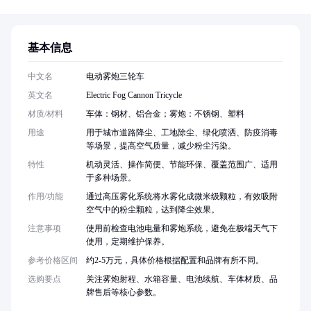
基本信息
中文名
电动雾炮三轮车
英文名
Electric Fog Cannon Tricycle
材质/材料
车体：钢材、铝合金；雾炮：不锈钢、塑料
用途
用于城市道路降尘、工地除尘、绿化喷洒、防疫消毒
等场景，提高空气质量，减少粉尘污染。
特性
机动灵活、操作简便、节能环保、覆盖范围广、适用
于多种场景。
作用/功能
通过高压雾化系统将水雾化成微米级颗粒，有效吸附
空气中的粉尘颗粒，达到降尘效果。
注意事项
使用前检查电池电量和雾炮系统，避免在极端天气下
使用，定期维护保养。
参考价格区间
约2-5万元，具体价格根据配置和品牌有所不同。
选购要点
关注雾炮射程、水箱容量、电池续航、车体材质、品
牌售后等核心参数。