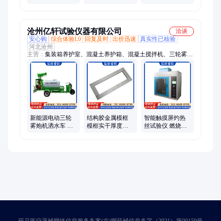
铲车手动
珠切割设备
三轮雾炮除尘车
沧州亿轩试验仪器有限公司
洽谈
安心购
综合体验L0
回复及时
出价迅速
真实性已核验
河北沧州
主营：
集装箱养护室、混凝土养护箱、混凝土搅拌机、三轮雾炮
机、混凝土压力机、混凝土搅拌站试验仪器、混凝土抗渗仪、混
凝土冻融试验机
新能源电动三轮
结构胶金属模框
智能触摸屏灼热
雾炮机洒水车 多
模框实干厚度试
丝试验仪 燃烧试
功能喷保洁道路
模透明膜片 亿轩
验机 ZRS-2绝缘材
绿化环保除尘车
仪器
料燃烧性能检测
仪
药品医疗器械网络信息服务备案(京)网药械信息备字（2021）第00159号