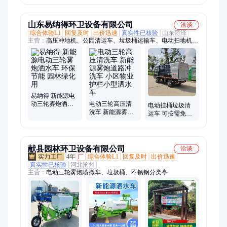
雾炮车
全
山东易纳得环卫设备有限公司
洽谈
综合体验L1
回复及时
出价迅速
真实性已核验
山东菏泽
主营：
高压冲地机、公园清运车、垃圾桶运输车、电动扫地机、
电动消防车、电动清扫车、电动扫路车、电动挂桶垃圾车、电动
洒水车、三轮电动挂桶垃圾车、环卫车、消防车、洒水车、三轮
挂桶垃圾车、垃圾运输车、垃圾清运车、挂桶垃圾车、吸粪车、
三轮吸粪车、高压清洗车、牧草膜、垃圾箱、洗地机、新能源扫
地车、微型消防车
易纳得 新能源电
动三轮雾炮洒水
电动三轮高压清
电动挂桶垃圾清
车 环保节能 园林
洗车 新能源雾炮
运车 可按需免费
绿化用
道路冲洗车 小区
设计 用途广泛 自
物业护栏小型洒
动倾倒
水车
献县园林环卫设备有限公司
洽谈
4年
厂
综合体验L1
回复及时
出价迅速
真实性已核验
河北沧州
主营：
电动三轮雾炮喷撒车、垃圾桶、不锈钢分类亭