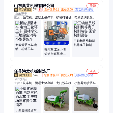
山东奥莱机械有限公司
洽谈
7年
档
综合体验L1
出价迅速
真实性已核验
山东济宁
主营：
顶管机、混凝土搅拌车、护栏打桩机、电动玻璃吸盘、工
字钢冷弯机、自动上料搅拌车、螺旋筋成形机、钢筋焊网机、等
离子切割机、挖机贝型斗、抓木机、混凝土输送泵、螺旋钻机、
破碎锤、劈裂机、绳锯机、随车挖、激光整平机、混凝土摊铺
机、生物质燃烧机、自动排焊机、焊网机、激光切割机、制氮
机、扫地车
三轴相贯线切割
新能源洒水车 电
机等离子切割装
动三轮环卫车 园
备 圆管切割设备
翻斗车 工地小型
林绿化工地除尘
短途自卸车 电动
消毒小型雾炮车
微型农用运料车
物料转运车
任县鸿发机械制造厂
洽谈
5年
厂
综合体验L0
回复及时
真实性已核验
河北邢台
主营：
洗车机、混凝土储存罐、龙门洗车机、小型雾炮喷洒车、
往复式洗车机、自助洗车机、洒水车、围挡喷淋、雾桩、滚轴洗
轮机
小型雾炮喷洒车