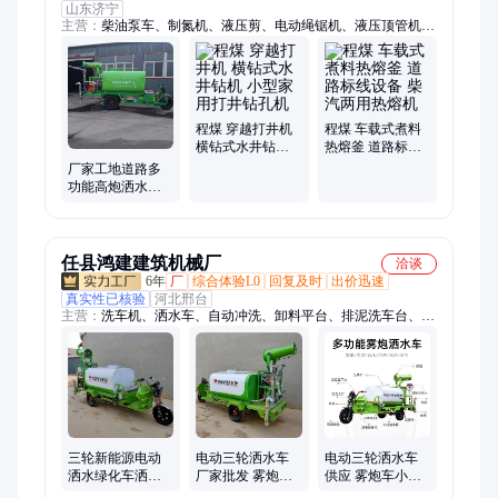
山东济宁
主营：
柴油泵车、制氮机、液压剪、电动绳锯机、液压顶管机、
玻璃吸盘、焊网机、生物质燃烧机、扫地车、划线机、渣浆泵、
打桩机、智能张拉设备、劈裂机、板换夹紧器、铣挖机、护栏清
洗机、抓钢机、螺旋钻机、劈裂棒、液压破拆工具组、等离子切
割机、相贯线切割机、激光切割机
程煤 穿越打井机
程煤 车载式煮料
横钻式水井钻机
热熔釜 道路标线
小型家用打井钻
设备 柴汽两用热
厂家工地道路多
孔机
熔机
功能高炮洒水车
电动洒水雾炮车
三轮洒水设备
任县鸿建建筑机械厂
洽谈
6年
厂
综合体验L0
回复及时
出价迅速
真实性已核验
河北邢台
主营：
洗车机、洒水车、自动冲洗、卸料平台、排泥洗车台、滚
轴不排泥、带水箱洗轮机、混凝土搅拌机
三轮新能源电动
电动三轮洒水车
电动三轮洒水车
洒水绿化车洒水
厂家批发 雾炮车
供应 雾炮车小型
车生产厂家 小型
小型洒水 资质齐
洒水 货源充足