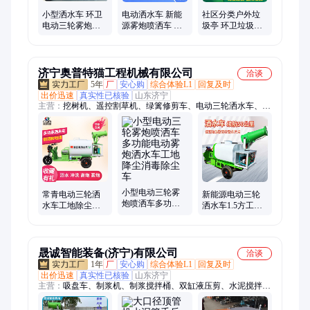
小型洒水车 环卫
电动洒水车 新能
社区分类户外垃
电动三轮雾炮喷
源雾炮喷洒车 小
圾亭 环卫垃圾分
洒设备 射程远出
型环卫电三轮喷
类亭 实力厂家 经
雾均匀 园林
水车 出雾均匀 园
久耐用
林
济宁奥普特猫工程机械有限公司
洽谈
5年
厂
安心购
综合体验L1
回复及时
出价迅速
真实性已核验
山东济宁
主营：
挖树机、遥控割草机、绿篱修剪车、电动三轮洒水车、园
林机械、工程机械、建筑机械、矿山机械、农业机械
小型电动三轮雾
常青电动三轮洒
新能源电动三轮
炮喷洒车多功能
水车工地除尘园
洒水车1.5方工地
电动雾炮洒水车
林绿化小型新能
抑尘车园林绿化
工地降尘消毒除
源雾炮喷洒车
电动雾炮喷洒车
尘车
晟诚智能装备(济宁)有限公司
洽谈
1年
厂
安心购
综合体验L1
回复及时
出价迅速
真实性已核验
山东济宁
主营：
吸盘车、制浆机、制浆搅拌桶、双缸液压剪、水泥搅拌
桶、矿灯充电柜、大开口大力剪、玻璃安装机械手