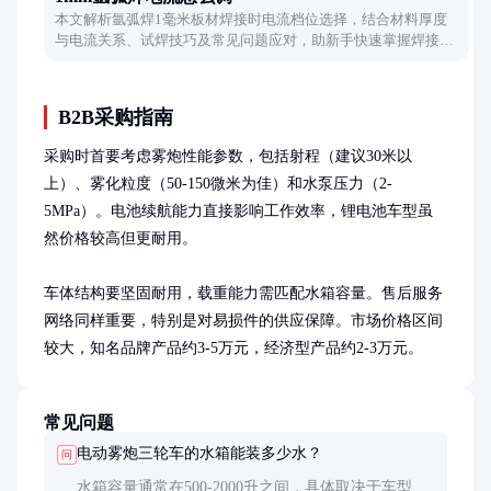
本文解析氩弧焊1毫米板材焊接时电流档位选择，结合材料厚度
与电流关系、试焊技巧及常见问题应对，助新手快速掌握焊接电
流调节方法。
B2B采购指南
采购时首要考虑雾炮性能参数，包括射程（建议30米以
上）、雾化粒度（50-150微米为佳）和水泵压力（2-
5MPa）。电池续航能力直接影响工作效率，锂电池车型虽
然价格较高但更耐用。

车体结构要坚固耐用，载重能力需匹配水箱容量。售后服务
网络同样重要，特别是对易损件的供应保障。市场价格区间
较大，知名品牌产品约3-5万元，经济型产品约2-3万元。
常见问题
电动雾炮三轮车的水箱能装多少水？
问
水箱容量通常在500-2000升之间，具体取决于车型大