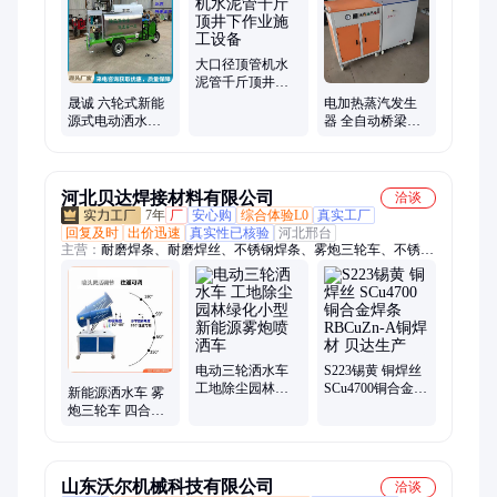
大口径顶管机水
泥管千斤顶井下
作业施工设备
晟诚 六轮式新能
电加热蒸汽发生
源式电动洒水车
器 全自动桥梁蒸
多功能三轮高炮
汽养护机 箱梁混
车防腐罐体雾炮
凝土冬季蒸养设
车
备
河北贝达焊接材料有限公司
洽谈
7年
厂
安心购
综合体验L0
真实工厂
回复及时
出价迅速
真实性已核验
河北邢台
主营：
耐磨焊条、耐磨焊丝、不锈钢焊条、雾炮三轮车、不锈钢
焊丝、铜焊条、铜焊丝、铝焊丝、铝焊条、镍基焊条、镍基焊
丝、银焊条、银焊片、钴基焊条、钴基焊丝、耐热钢焊条、耐热
钢焊丝、模具焊条、模具焊丝
电动三轮洒水车
S223锡黄 铜焊丝
工地除尘园林绿
SCu4700铜合金焊
新能源洒水车 雾
化小型新能源雾
条 RBCuZn-A铜焊
炮三轮车 四合一
炮喷洒车
材 贝达生产
电动三轮车 保证
质量
山东沃尔机械科技有限公司
洽谈