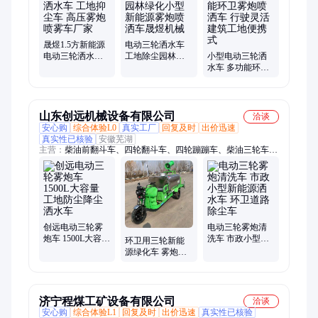
机、钢绞线挤压机、锚索测力计、预应力千斤顶、桥梁养护器、
工地洗车平台、围挡喷淋、扬尘监测仪、塔吊喷淋
晟煜1.5方新能源
电动三轮洒水车
电动三轮洒水车
工地除尘园林绿
小型电动三轮洒
工地抑尘车 高压
化小型新能源雾
水车 多功能环卫
雾炮喷雾车厂家
炮喷洒车晟煜机
雾炮喷洒车 行驶
械
灵活建筑工地便
携式
山东创远机械设备有限公司
洽谈
安心购
综合体验L0
真实工厂
回复及时
出价迅速
真实性已核验
安徽芜湖
主营：
柴油前翻斗车、四轮翻斗车、四轮蹦蹦车、柴油三轮车、
农用三轮车、工程自卸三轮车、电动洒水车、小型柴油翻斗车、
四驱农用车、四驱拖拉机、四驱爬山王、柴油三轮洒水车、金属
压块机、新能源洒水车
创远电动三轮雾
电动三轮雾炮清
炮车 1500L大容量
洗车 市政小型新
环卫用三轮新能
工地防尘降尘洒
能源洒水车 环卫
源绿化车 雾炮车
水车
道路除尘车
电动小型洒水车
1.5方
济宁程煤工矿设备有限公司
洽谈
安心购
综合体验L1
回复及时
出价迅速
真实性已核验