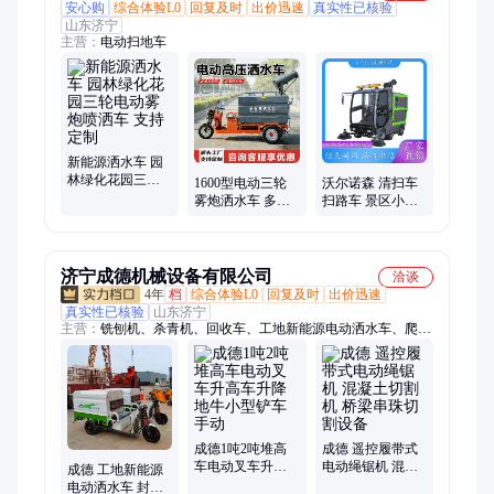
安心购
综合体验L0
回复及时
出价迅速
真实性已核验
山东济宁
主营：
电动扫地车
新能源洒水车 园
林绿化花园三轮
1600型电动三轮
沃尔诺森 清扫车
电动雾炮喷洒车
雾炮洒水车 多功
扫路车 景区小区
支持定制
能小型绿化喷水
道路垃圾清洁 配
车农业农作物浇
备高压管 按需定
水
制
济宁成德机械设备有限公司
洽谈
4年
档
综合体验L0
回复及时
出价迅速
真实性已核验
山东济宁
主营：
铣刨机、杀青机、回收车、工地新能源电动洒水车、爬楼
机、钢管调直机
成德1吨2吨堆高
成德 遥控履带式
车电动叉车升高
电动绳锯机 混凝
成德 工地新能源
车升降地牛小型
土切割机 桥梁串
电动洒水车 封闭