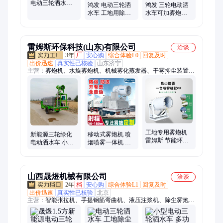
电动三轮洒水车
鸿发 电动三轮洒
鸿发 三轮电动洒
工养殖场喷雾抑
水车 工地用除尘
水车可加雾炮喷
尘车 鸿发
雾炮 经久耐用
洒车 品质保证
雷姆斯环保科技(山东)有限公司
洽谈
3年
厂
安心购
综合体验L0
回复及时
出价迅速
真实性已核验
山东济宁
主营：
雾炮机、水旋雾炮机、机械雾化蒸发器、干雾抑尘装置、
工程洗轮机
工地专用雾炮机
新能源三轮绿化
移动式雾炮机 喷
雷姆斯 节能环保
电动洒水车 小型
烟喷雾一体机 垃
大型矿石场 专业
环保除尘雾炮车
圾堆放场 喷洒面
厂家研发
雷姆斯厂家现货
积大
山西晟煜机械有限公司
洽谈
2年
档
安心购
综合体验L1
回复及时
出价迅速
真实性已核验
北京
主营：
智能张拉机、手提钢筋弯曲机、液压注浆机、除尘雾炮
机、电动三轮洒水车、钢筋冷挤压机、气动注浆泵、螺杆注浆
机、活塞注浆机、智能压浆台车、钢绞线穿束机、钢绞线穿线