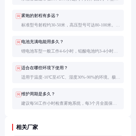
小。中型设备约1000升，可连续作业2-3小时。
雾炮的射程有多远？
问
标准型号射程约30-50米，高压型号可达80-100米。实
际射程受风力、湿度等环境因素影响。
电池充满电能用多久？
问
锂电池车型一般工作4-6小时，铅酸电池约3-4小时。
建议选择电池容量不低于60Ah的型号。
适合在哪些环境下使用？
问
适用于温度-10℃至45℃、湿度30%-90%的环境。极
端天气如大风、暴雨时应暂停使用。
维护周期是多久？
问
建议每50工作小时检查雾炮系统，每3个月全面保养
一次。过滤器需每月清洗或更换。
相关厂家