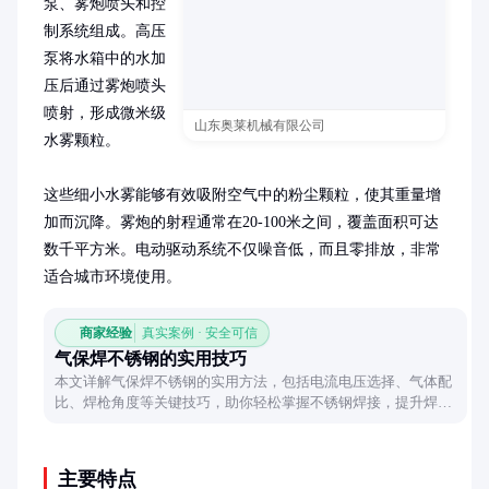
泵、雾炮喷头和控
制系统组成。高压
泵将水箱中的水加
压后通过雾炮喷头
喷射，形成微米级
山东奥莱机械有限公司
水雾颗粒。

这些细小水雾能够有效吸附空气中的粉尘颗粒，使其重量增
加而沉降。雾炮的射程通常在20-100米之间，覆盖面积可达
数千平方米。电动驱动系统不仅噪音低，而且零排放，非常
适合城市环境使用。
商家经验
真实案例 · 安全可信
气保焊不锈钢的实用技巧
本文详解气保焊不锈钢的实用方法，包括电流电压选择、气体配
比、焊枪角度等关键技巧，助你轻松掌握不锈钢焊接，提升焊接
质量。
主要特点