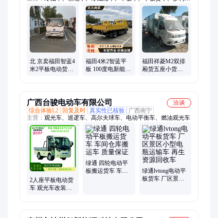
货车、东风货车、福田智蓝纯电动货车、长安小货车、两座封闭
货车、福田祥菱V3小货车、冷藏厢货车、蓝牌福田冷藏货车、
m2翼展厢货、s1原厂厢货、档高低速高栏、高栏车、重汽豪沃新
统帅4.2、豪沃4米2新能源、陕汽德龙K5000、2米45豪沃统帅、
福田欧马可、重汽豪沃冷藏车、冷藏4米2箱货、福田奥铃速运
北 京卖福田智蓝4
福田4米2智蓝平
福田祥菱M2双排
米2平板电动货车
板 100度电新能源
厢货五座小货车3
的电话100度电续
轻卡车 电动货车
米1现车配置参数
航公里
广西台骏电动车有限公司
洽谈
综合体验L2
回复及时
真实性已核验
广西南宁
主营：
观光车、巡逻车、高尔夫球车、电动平衡车、燃油观光车
绿通 四轮电动平
板搬运货车 车间
绿通lvtong电动平
仓库搬运车 质量
板货车 厂区景区
2人座平板电动货
保证
小型电瓶运输车
车 观光车改装定
再生资源回收车
制车辆 工厂隧道
码头可载1吨