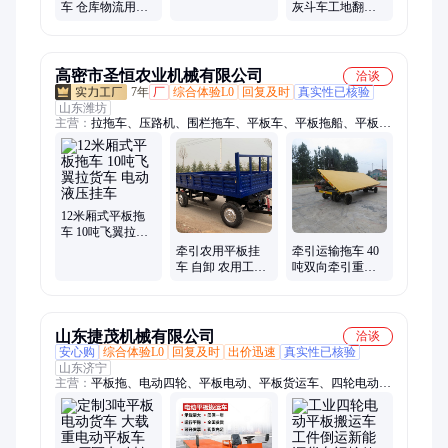
运输车 四轮拉货
灰斗车工地翻斗
车 仓库物流用手
车厂区搬运车
货车拉沙养殖料
推车 手推拉砖载
平板车
重拉货车 小型搬
运车
高密市圣恒农业机械有限公司
洽谈
7年
厂
综合体验L0
回复及时
真实性已核验
山东潍坊
主营：
拉拖车、压路机、围栏拖车、平板车、平板拖船、平板拖
车、挖机平板、挖机拖车、柴油四轮、拖拉机车、双轴三向、三
向自卸、清障拖车、管道拖车、农用拖车、搬运拖车、后翻自
卸、拖车配件、拖拉机拖、箱式拖车、木屋底盘、回转转盘、自
卸拖车、轨道平车、全挂拖车
12米厢式平板拖
车 10吨飞翼拉货
车 电动液压挂车
牵引农用平板挂
牵引运输拖车 40
车 自卸 农用工具
吨双向牵引重型
多功能牵引 运行
平板拖车 大吨位
稳定
输周转车
山东捷茂机械有限公司
洽谈
安心购
综合体验L0
回复及时
出价迅速
真实性已核验
山东济宁
主营：
平板拖、电动四轮、平板电动、平板货运车、四轮电动
车、电动运货车、机耕船、全挂拖车、四轮搬运车