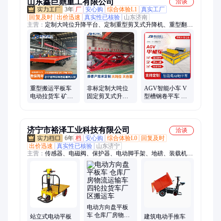
山东鑫巨鼎重工有限公司
洽谈
3年
厂
安心购
综合体验L1
真实工厂
回复及时
出价迅速
真实性已核验
山东济南
主营：
定制大吨位升降平台、定制重型剪叉式升降机、重型翻转
台、重型牵引平板拖车、AGV电动平车、轨道电动平车、电动
平车、牵引平板拖车、电动平板车、翻转机、蜘蛛车、履带式果
园采摘车、货物举升机、液压式升降机、升降货梯、手动板材货
架、翻模机、翻转台、固定式升降台、升降平台、卸货平台、往
复式提升机、大吨位牵引转运车、物料转运车、自动运输车
重型搬运平板车
非标定制大吨位
AGV智能小车 V
电动拉货车 矿用
固定剪叉式升降
型槽钢卷平车 重
运输车 定制仓储
机 配套流水线升
型工件搬运电平
车间牵引车
降台 液压升降平
车 10吨电动平板
台
车定制
济宁市裕泽工业科技有限公司
洽谈
6年
档
安心购
综合体验L0
回复及时
出价迅速
真实性已核验
山东济宁
主营：
传感器、电磁阀、保护器、电动脚手架、地磅、装载机电
子秤、机械抓手、砌筑升降平台、光伏板升降机、内撑吊具、混
凝土振动棒、打标机、研磨机、裁切机、平移门电机、超市防盗
门、磨片磨头、滑移机、消防机器人、农业打药机、履带底盘、
消防器材
电动方向盘平板
车 仓库厂房物流
建筑电动手推车
站立式电动平板