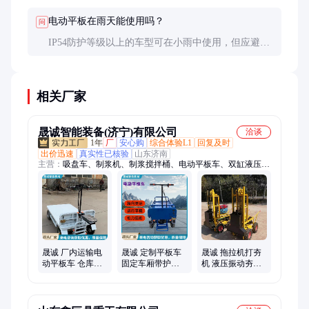
键部件如电机、控制器设计寿命一般超过10000小
电动平板在雨天能使用吗？
问
时。
IP54防护等级以上的车型可在小雨中使用，但应避免
涉水行驶。电池舱和电气系统必须具备良好的防水性
能，使用后应及时擦干车身特别是充电接口部分。
相关厂家
晟诚智能装备(济宁)有限公司
洽谈
1年
厂
安心购
综合体验L1
回复及时
出价迅速
真实性已核验
山东济南
主营：
吸盘车、制浆机、制浆搅拌桶、电动平板车、双缸液压
剪、水泥搅拌桶、矿灯充电柜、大开口大力剪、玻璃安装机械手
晟诚 厂内运输电
晟诚 定制平板车
晟诚 拖拉机打夯
动平板车 仓库矿
固定车厢带护栏
机 液压振动夯实
用搬运货车 养殖
自卸式电动拉货
器 3-8 吨适配 路
果园运输车
车大功率续航长
基压实神器