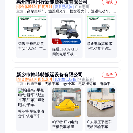
惠州市神州行新能源科技有限公司
洽谈
综合体验L0
回复及时
资质已核验
广东惠州
主营：
高尔夫球车、旅游观光车、楼盘看房车、巡逻电动车、两
人座小货车、电动老爷车、电瓶车
销售 平板电动货
绿通电动货车 带
车(2-4人座） ***
斗电动货车 敞开
绿通LT-A827.H8
工厂 售后保障
式电动货车 平板
四轮电动平板货
货车
车 适用于园区景
区搬运 仓库转运
车
新乡市帕菲特搬运设备有限公司
洽谈
综合体验L0
回复及时
真实性已核验
河南新乡
主营：
轨道平车、无轨平车、agv小车、电动搬运车、电动平
车、平板拖车、车间电动平板货车、轨道平板车、物流台车、钢
包车、地跨车、搬运车
帕菲特 平板电动
货车 轨道平车厂
家 10吨电动平车
帕菲特 厂内电动
广东液压平板车
平板货车 轨道转
无轨胶轮平车 电
弯牵引车 电动平
动平板货车厂家