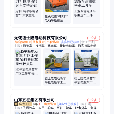
定制3吨平板电动
工业四轮电动平
货车 大载重电动
板搬运车工件倒
捷茂载重5吨4米2
平板车 3T厂区电
运新能源货车运
电动平板搬运车
动转运车支持定
输效率高工具车
厂区拉货新能源
做
运输车物料拉货
车
无锡德士隆电动科技有限公司
洽谈
综合体验L0
回复及时
出价迅速
真实性已核验
浙江宁波
主营：
游览车、接待车、观光车、接待电动车、游客接驳电动
车、H1电动箱式货车、电动车箱式货车、H3电动货车、H3物流
电动货车、H3电动专用货车、小型电动货车、H1-A电动双排货
车、H5电动货车、H5物流电动货车、H5中型电动货车、封闭电
动观光车、14座观光电动车、14座电动观光车、酒店接待摆渡
车、H2物料搬运车、H2厂区工作车、H2工厂物料运输车、工业
H5平板电动货车
物料载运车、厂内物流运输车、车间物料转运车
厂区工作车 物料
搬运车 操作较灵
德士隆电动货车
德士隆电动货车
活
平板电瓶车工地
平板电瓶车厂区
材料转运大载重
物资驳载续航持
多尺寸售后无忧
久售后无忧
山东五征集团有限公司
洽谈
6年
厂
出价迅速
真实性已核验
山东日照
主营：
飞碟汽车、农用三轮车、五征三轮车、轻卡货车、蓝牌货
车、自卸货车、新能源货车、厢式货车、拉货电动三轮车、全封