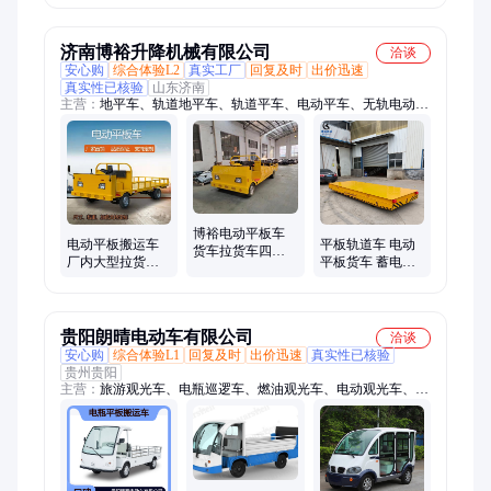
车
济南博裕升降机械有限公司
洽谈
安心购
综合体验L2
真实工厂
回复及时
出价迅速
真实性已核验
山东济南
主营：
地平车、轨道地平车、轨道平车、电动平车、无轨电动平
车、轨道电动平车、防爆电动平车、升降电动平车、旋转电动平
车、定制电动平车、平板拖车、横移电动平车、轨道平板车、电
动平台车、电动地平车、蓄电池轨道平板车、升降平台、轨道转
盘、汽车转盘、升降舞台、货梯、AGV、过跨车、无轨胶轮平
车
博裕电动平板车
电动平板搬运车
平板轨道车 电动
货车拉货车四轮
厂内大型拉货车
平板货车 蓄电池
驾驶室搬运车 厂
车间运输重型平
地平车 博裕10吨
区周转大载重运
板车仓库倒货周
电动平车 可定制
输车
转
贵阳朗晴电动车有限公司
洽谈
安心购
综合体验L1
回复及时
出价迅速
真实性已核验
贵州贵阳
主营：
旅游观光车、电瓶巡逻车、燃油观光车、电动观光车、电
动巡逻车、电动老爷车、电动会所车、四轮电动车、电动高尔夫
球车、电动观光车维修、电动巡逻车维修、电动载货车、五菱电
动观光车、五菱电动巡逻车、燃油巡逻车、内燃观光车、电瓶观
光车、游览观光车、五菱燃油观光车