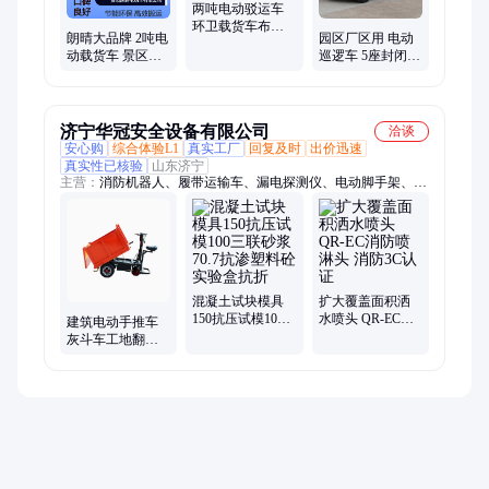
两吨电动驳运车
环卫载货车布草
朗晴大品牌 2吨电
园区厂区用 电动
车平板车转运车
动载货车 景区酒
巡逻车 5座封闭敞
厂家带液压尾板
店电瓶平板搬运
开 可定制 四轮电
车 布草车 厂家
瓶车
济宁华冠安全设备有限公司
洽谈
安心购
综合体验L1
真实工厂
回复及时
出价迅速
真实性已核验
山东济宁
主营：
消防机器人、履带运输车、漏电探测仪、电动脚手架、巡
检机器人、消防箱、消防服、破拆工具组、干粉灭火器、打药喷
雾机、传感器、电磁阀、保护器、装载机电子秤、砌筑升降平
台、光伏板升降机、内撑吊具、混凝土振动棒、打标机、裁剪
机、研磨机、压铆机、小型装载机、洗消剂、防爆风机
混凝土试块模具
扩大覆盖面积洒
150抗压试模100
水喷头 QR-EC消
建筑电动手推车
三联砂浆70.7抗渗
防喷淋头 消防3C
灰斗车工地翻斗
塑料砼实验盒抗
认证
货车拉沙养殖料
折
平板车