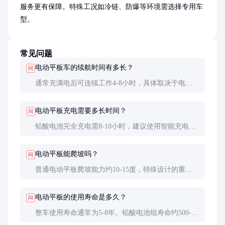
服务更有保障。特殊工况如冷链、防爆等环境需选择专用车
型。
常见问题
电动平板车的续航时间有多长？
问
通常充满电后可连续工作4-8小时，具体取决于电池
容量、载重和作业强度。铅酸电池车型实际续航约
50-80公里，锂电池车型可达80-120公里。
电动平板充电需要多长时间？
问
铅酸电池完全充电需8-10小时，建议使用智能充电器
以延长电池寿命；锂电池充电较快，通常4-6小时即
可充满，且支持快充模式。
电动平板能爬坡吗？
问
普通电动平板爬坡能力约10-15度，特殊设计的重载
型可达20度。选购时要特别注意爬坡需求，必要时可
选择加大电机功率或采用双电机驱动。
电动平板的使用寿命是多久？
问
整车使用寿命通常为5-8年。铅酸电池组寿命约500-
800次充放电循环，锂电池可达1500-2000次循环。关