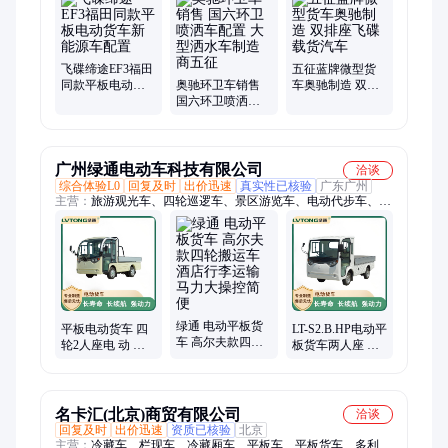
闭电动三轮车、柴油三轮车、拖拉机、环卫设备、家用三轮车
飞碟缔途EF3福田
五征蓝牌微型货
同款平板电动货
奥驰环卫车销售
车奥驰制造 双排
车新能源车配置
国六环卫喷洒车
座飞碟载货汽车
配置 大型洒水车
制造商五征
广州绿通电动车科技有限公司
洽谈
综合体验L0
回复及时
出价迅速
真实性已核验
广东广州
主营：
旅游观光车、四轮巡逻车、景区游览车、电动代步车、电
动观光车、旅游电动摆渡车、电动货车、接待代步车、景区观光
车、景区代步车、婚纱摄影车、高尔夫观光车
绿通 电动平板货
平板电动货车 四
LT-S2.B.HP电动平
车 高尔夫款四轮
轮2人座电 动 货
板货车两人座 动
搬运车 酒店行李
车厂家直售 服务
力十足 续航长
运输 马力大操控
保障
简便
名卡汇(北京)商贸有限公司
洽谈
回复及时
出价迅速
资质已核验
北京
主营：
冷藏车、栏现车、冷藏厢车、平板车、平板货车、多利卡