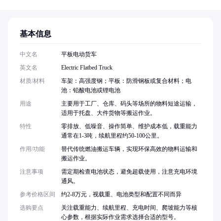
基本信息
中文名
平板电动货车
英文名
Electric Flatbed Truck
材质/材料
车架：高强度钢；平板：防滑钢板或复合材料；电
池：铅酸电池或锂电池
用途
主要用于工厂、仓库、码头等场所的物料短途运输，
适用于托盘、大件货物等搬运作业。
特性
零排放、低噪音、操作简单、维护成本低，载重能力
通常在1-3吨，续航里程约50-100公里。
作用/功能
替代传统燃油搬运车辆，实现环保高效的物料运输和
搬运作业。
注意事项
需定期检查电池状态，避免超载使用，注意充电环境
通风。
参考价格区间
约2-8万元，视载重、电池类型和配置不同而异
选购要点
关注载重能力、续航里程、充电时间、爬坡能力等核
心参数，根据实际作业需求选择合适的型号。