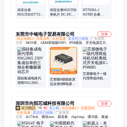
供应合泰
供应合泰HOLTEK
HT7030A-1
HOLTEKHT7536-
单机片 DC-DC芯
SOT89 合泰
1-SOT89 稳压器
片HT7750 连接器
HOLTEK三端低功
LDO芯片ic集成电
件
耗电压检测器
路
东莞市中铭电子贸易有限公司
洽谈
综合体验L0
回复及时
出价迅速
真实性已核验
广东东莞
主营：
MOS管、ARM和智能WIFI、IPM模块、开关电源芯片、
直流电机驱动芯片、单片机/触摸芯片、同步整流芯片、传感
器、电机驱动IC、电源IC、快充协议IC、无线充IC、升降压IC、
芯朋微代理商、比亚迪代理商、国硅集成代理商、英集芯代理
商、IGBT模块
芯朋微电子一级
国硅集成电路代
代理商低待机功
芯朋微6级能效原
理商NSG2065
耗离线式开关电
边反馈8脚电源控
250V集成自举的
源IC-PN8085
制芯片PN8580应
三相全桥栅极驱
用机顶盒电源控
动芯片
制
深圳市向阳芯城科技有限公司
洽谈
7年
档
安心购
综合体验L1
回复及时
出价迅速
真实性已核验
广东深圳
主营：
tlc274cdr、模块mos、易龙泰、chip1stop、缓冲器、衰减
器、放大器、制pcb板、传感器、国内pcb、多层pcb、
25svpf47m、逆变器、样板pcb、泰科源、博思达、稳压器、北高