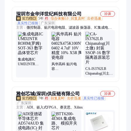
监控芯片 MAXIM
批次25+
深圳市金华洋世纪科技有限公司
洽谈
5年
档
综合体验L0
回复及时
出价迅速
真实性已核验
广东深圳
主营：
微控制器、贴片电容电阻、滤波器 振荡器、IC集成电
路、数据转换芯片、射频无线芯片、传感器、继电器
集成电路IC
UMD2NTR
风华高科 贴片电
ROHM(罗姆)
容
CA-IS3762LB
SOT-363 数字晶体
0402X475K100NT
Chipanalog(川土
管芯片
0402 4.7uF 10V 精
微) 封装SSOP-16
度 10% X5R 陶瓷
数字隔离器原装
电容
芯片
雅创芯城(深圳)供应链有限公司
洽谈
7年
档
回复及时
出价迅速
真实性已核验
广东深圳
主营：
ADI、嵌入式FPGA、赛灵思、Xilinx