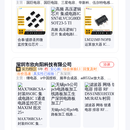
主营：
国巨电容、国巨电阻、三星电容、华新科、伍尔特电感、
二极管、三极管、贴片电感、lm317to-220、贴片排阻、贴片电
阻、贴片电容、贴片磁珠、贴片滤波器、s8050s0t23、旺诠电
阻、厚声电阻
高频 高压逻辑门
芯片 集成电路IC
SN74LVC1G00DBVR
合泰/盛群圣邦微
LM321MF/NOPB
SOT23-5 TI
监控复位芯片 集
运算放大器 IC芯
成电路IC HT7039
片 集成电路 SOT-
SOT-89-3
23-5 TI代理商
深圳市欣向阳科技有限公司
洽谈
6年
档
安心购
综合体验L1
回复及时
出价迅速
真实性已核验
广东深圳
主营：
继电器、ir中国授权、频率合成器、ad8532ar放大器、
ad828arz放大器、ad829jrz放大器、ad818arz放大器、ad8031arz放
大器、ad8058arz放大器、ad8532arz放大器、ad8001arz放大器、
ad8307arz放大器、ad8651armz放大器、ad8099ardz放大器、
ad8534aruz放大器、ad706jr通用运放、op42gsz精密运放、
op90gpz通用运放、ad8417brmz放大器、op07csz精密运放、
滤波器 网络 馈通
ad712jrz精密运放、hmc326ms8ge放大器、op490gsz通用运放、
无锡pcb公司pcb电
电容 排容 RF
路板加工 线路板
DSS1NB31H333Q55B
op162gsz精密运放、ad848jrz通用运放
MAX706RCSA+
加工生产深圳电
MURATA/村田
封装8SOIC 集成
路板加工厂
电路IC 1通道电路