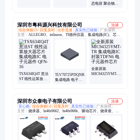
集成电路 性能稳
12.5*17 M脚 电动
态电容 聚合物材
定
车控制器专用
质 5000H寿命耐
用可靠PG系列
深圳市粤科源兴科技有限公司
洽谈
综合体验L0
回复及时
出价迅速
真实性已核验
广东深圳
主营：
ALLEGRO、infineon、TI德州仪器、集成电路(IC)、芯
片、Honeywell、Melexis、各大芯片品牌代理、ST意法半导体、
Akm旭化成、Diodes美台、MegnTek麦歌恩
全新原装
TSX634IQ4T 意法
MIC94325YMT-
TLV70725PDQNR
ST 线性运算放大
TR 集成电路IC 封
集成电路 电子元
器芯片 集成电路
装TDFN6 电子元
器件芯片 原装进
IC 电子元器件
器件芯片
口IC BOM报表配
QFN-16
单
深圳市众泰电子有限公司
洽谈
安心购
综合体验L0
回复及时
真实性已核验
广东深圳
主营：
烧录器、ht46r0662、ht46r066b、驱动芯片、烧录座、
ht46r065b、存储器、ht7022a-1、传感器、小封装、bs83b12-3、
ht46r064b、usb接口、稳压器、ht49r30a-1、bs86d20a-3、
eskt52qfpa、bs83b16a-3、ht48r50a-1、ht49r10a-1、eskt32icpb、
ldoht7550-1、e-link32pro、无线收发、ht66f0028sop