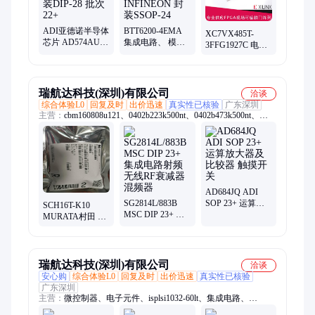
ADI亚德诺半导体
BTT6200-4EMA
XC7VX485T-
芯片 AD574AUD
集成电路、 模拟
3FFG1927C 电子
集成电路(IC) 封装
开关芯片
元器件 XILINX
DIP-28 批次22+
INFINEON 封装
封装BGA 批次
SSOP-24
21+
瑞航达科技(深圳)有限公司
洽谈
综合体验L0
回复及时
出价迅速
真实性已核验
广东深圳
主营：
cbm160808u121、0402b223k500nt、0402b473k500nt、
0402b224k160nt、0402b562k500nt、cbw321609u190t、
0402b222k500nt、06035c332jat2a、0603x225k160nt、
0402b103k500nt、0603b103j500nt、0805b221k500nt、
04022r102k500ba、0402cg102j500nt、0402cg4r7c500nt、
l9637d013trst19sop
AD684JQ ADI
SG2814L/883B
SOP 23+ 运算放
SCH16T-K10
MSC DIP 23+ 集
大器及比较器 触
MURATA村田 集
成电路射频无线
摸开关
成电路 无人机传
RF衰减器混频器
感器芯片
瑞航达科技(深圳)有限公司
洽谈
安心购
综合体验L0
回复及时
出价迅速
真实性已核验
广东深圳
主营：
微控制器、电子元件、isplsi1032-60lt、集成电路、
isplsi1032-80lt、isplsi1024ea-125lt100、军工电子元器件