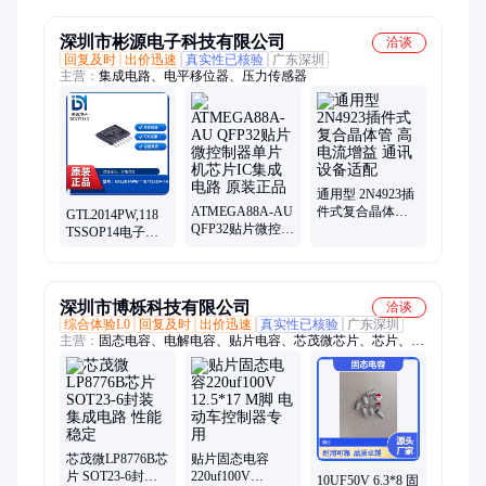
电路芯片TDFN-
端线性稳压器 微
8L(3x3)
盟
深圳市彬源电子科技有限公司
洽谈
回复及时
出价迅速
真实性已核验
广东深圳
主营：
集成电路、电平移位器、压力传感器
通用型 2N4923插
ATMEGA88A-AU
件式复合晶体管
GTL2014PW,118
QFP32贴片微控制
高电流增益 通讯
TSSOP14电子元
器单片机芯片IC
设备适配
器件集成电路芯
集成电路 原装正
片IC型号全一站
品
配单
深圳市博栎科技有限公司
洽谈
综合体验L0
回复及时
出价迅速
真实性已核验
广东深圳
主营：
固态电容、电解电容、贴片电容、芯茂微芯片、芯片、充
电器、移动电源、快充、电源、贴片固态电容、电机控制器、电
源板
芯茂微LP8776B芯
贴片固态电容
片 SOT23-6封装
220uf100V
10UF50V 6.3*8 固