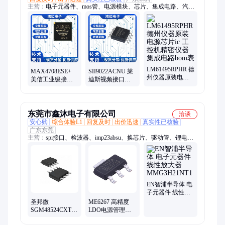
主营：
电子元器件、mos管、电源模块、芯片、集成电路、汽车
芯片、串口拓展芯片、电源管理芯片、存储芯片、电源芯片、车
规芯片、NXP芯片、TI芯片、ADI芯片、单片机、IGBT管、存储
ic、ic、二极管、三极管、晶体管、GPU、驱动ic、元器件配单、
bom表配单
LM61495RPHR 德
MAX4708ESE+
SII9022ACNU 莱
州仪器原装电源
美信工业级接口
迪斯视频接口芯
芯片ic 工控机精密
芯片 集成电路
片集成电路元器
仪器集成电路bom
PLC伺服机脑机电
件ic 广告机bom表
表
子元器件
配单
东莞市鑫沐电子有限公司
洽谈
安心购
综合体验L1
回复及时
出价迅速
真实性已核验
广东东莞
主营：
spi接口、检波器、imp23absu、换芯片、驱动管、锂电
池、电池组、放大器、传感器、稳压器、调制器、调节器、升压
器、tlsr9516a、控制器、反相器、rt8753bfe、收发器、处理器、
滤波器、gt4427dtr、锂离子、转换器、单片机、bm8563esa
EN智浦半导体 电
子元器件 线性放
大器
圣邦微
ME6267 高精度
MMG3H21NT1
SGM48524CXTDB8G/TR
LDO电源管理稳
栅极驱动器集成
压芯片 低功耗三