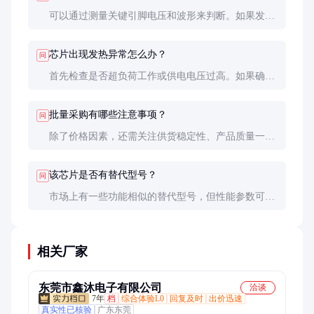
可以通过测量关键引脚电压和波形来判断。如果发现
异常，建议检查电源电压、外围电路连接以及是否有
静电损伤。
芯片出现发热异常怎么办？
问
首先检查是否超负荷工作或供电电压过高。如果确认
电路设计无误，可能是芯片本身故障，建议更换新
品。
批量采购有哪些注意事项？
问
除了价格因素，还需关注供货稳定性、产品质量一致
性以及供应商的技术支持能力。建议先采购样品测试
后再下大单。
该芯片是否有替代型号？
问
市场上有一些功能相似的替代型号，但性能参数可能
略有差异。更换前务必仔细对比数据手册，必要时修
改电路设计。
相关厂家
东莞市鑫沐电子有限公司
洽谈
7年
档
综合体验L0
回复及时
出价迅速
真实性已核验
广东东莞