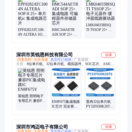
LMK04033BISQ
EPF8282ATC100-
HMC544AETR
TI TSSOP 25+ 电
4N ALTERA SOP-
ADI SOP 25+ 集
子元器件 缓冲器
8 25+ 单片机ic 集
成电路 可编程器
线路驱动器
成电路芯片
件存储器芯片
深圳市英锐恩科技有限公司
洽谈
回复及时
出价迅速
真实性已核验
广东深圳
主营：
8位单片机、32位单片机、模拟器件、SOC芯片、ASIC芯
片、模拟集成电路、电源管理芯片、芯片定制、接口转接方案芯
片、MCU、国产单片机原厂、DC-DC转换器、运算放大器、接
口电路、单片机方案、MCU方案、MCU方案定制、单片机产品
解决方案、智能方案开发、消费类电子方案、汽车电子方案
英锐恩 照明电子
专用芯片 兼容PIC
EN8F675集成电路
普冉32位单片机
集成电路IC
IC芯片 完全替代
PY32F030K26T6
EN8F675Y
PIC12F675 MCU
原装正品集成电
单片机
路IC
深圳市鸿迈电子有限公司
洽谈
回复及时
出价迅速
真实性已核验
广东深圳