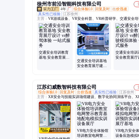
徐州市前沿智能科技有限公司
4年
厂
综合体验L0
回复及时
出价迅速
真实性已核验
江苏徐州
主营：
VR游戏设备、VR安全科普、VR科普研学、交通安全培
育基地、应急安全体验馆、航空航天馆
交通安全培训教育
交通安全培训
基地 安全教育展厅
安全教育展厅
交通安全培训基地
设计 vr醉驾体验 一
vr醉酒驾驶模
安全教育展厅建设
站式服务
验 一站式服务
方案 交通知识学习
设备 整馆策划
江苏幻威数智科技有限公司
综合体验L0
回复及时
出价迅速
真实性已核验
江苏徐州
主营：
XR安全与技能实训场馆建设、数字化协同演练平台、X
生产应用、VR电力安全培训、VR电力安全体验馆
VR电力安全体验馆
VR电力安全
培训教室电网警示
设备应急模拟