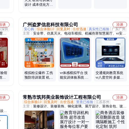
天太 教育培训展厅
实训
营销 办公空间一站
设计 成本优化方案
式服务
人性化办公空间
广州盗梦信息科技有限公司
洽谈
洽谈
东深圳
安心购
综合体验L0
回复及时
出价迅速
真实性已核验
广东广州
育基
主营：
安全带、仿真灭火、电动车模拟、机械伤害智慧展厅、vr安全
十字生
体验馆、vr交通安全体验、vr生产安全体验、vr校园安全体验、vr应
、VR
急安全体验、vr设备
体验馆
模拟粉尘爆炸 工伤
vr体感模拟平台 技
交通规则教育系统
馆VR
预防培训装置 机械
能实训体验系统 施
vr八度空间 多媒体
基地
伤害智慧展厅 VR
工AR景观台 生产
互动展馆 VR虚拟
安全教育体验馆
安全主题馆
电玩设备
常熟市筑邦美业装饰设计工程有限公司
洽谈
洽谈
综合体验L0
回复及时
出价迅速
资质已核验
江苏苏州
主营：
装修设计、装修装饰、钢化玻璃、展厅设计、装饰全包、玻璃
验设
隔断、办公室装饰、俱乐部装修、办公室装修、室内外装修、音乐厅
全隐患
装修、主题宾馆装饰、室内设计定制、宾馆设计装潢、娱乐场所设
撞击体
计、商务宾馆装潢、现代轻奢装潢、会所设计装修、隔音装修服务、
统、模
酒店室内设计、特色民宿装潢、现代室内装修、娱乐会所装修、办公