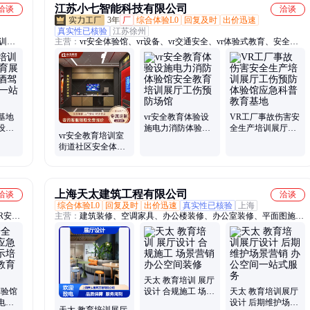
江苏小七智能科技有限公司
洽谈
洽谈
3年
厂
综合体验L0
回复及时
出价迅速
真实性已核验
江苏徐州
训教
主营：
vr安全体验馆、vr设备、vr交通安全、vr体验式教育、安全培
训设备、VR安全教育平台、vr工地安全、vr校园安全、vr应急安全、
vr游戏设备、体感互动装置、研学基地、vr消防安全、VR驾驶模拟、
vr航空航天、多功能机械伤害体验、智慧模拟触电体验、模拟灭火演
练设备、模拟火灾成因实验台、vr双座蛋椅、反诈工作站、综合实践
基地、VR火灾逃生、vr电力电网、VR校园踩踏
基地
vr安全教育体验设
VR工厂事故伤害安
设计
施电力消防体验馆
全生产培训展厅工
vr安全教育培训室
拟体
安全教育培训展厅
伤预防体验馆应急
街道社区安全体验
工伤预防场馆
科普教育基地
展厅消防模拟厨房
灭火体验系统
上海天太建筑工程有限公司
洽谈
洽谈
综合体验L0
回复及时
出价迅速
真实性已核验
上海
R安全
主营：
建筑装修、空调家具、办公楼装修、办公室装修、平面图施
工、室内装修设计、空间大型办公室
天太 教育培训 展厅
体验馆
设计 合规施工 场景
天太 教育培训展厅
电网
营销 办公空间装修
设计 后期维护场景