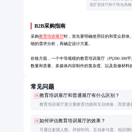
觉扩容技巧和个性化风格
实用性与美感的居住环境
B2B采购指南
采购
教育培训展厅
时，首先要明确使用目的和受众群体
细的需求分析，再确定设计方案。

价格方面，一个中等规模的教育培训展厅（约200-300
数量和质量、多媒体内容制作的复杂度、以及装修材料
常见问题
教育培训展厅和普通展厅有什么区别？
问
教育培训展厅更注重教育功能和互动体验，而普通
展示为主。教育展厅通常设有专门的学习区域、互
如何评估教育培训展厅的效果？
问
和评估系统，帮助参观者更好地吸收知识。
可通过参观人数、停留时间、互动参与度、知识测