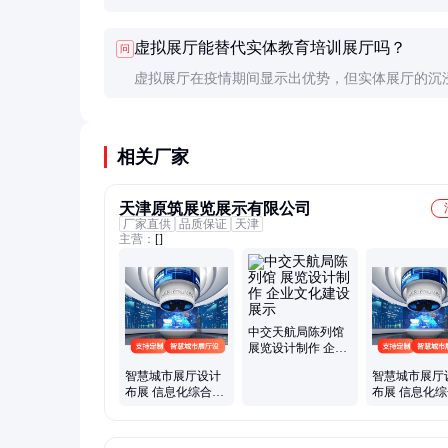
等多个维度评估。专业的展厅会配备数据采集系统
虚拟展厅能替代实体教育培训展厅吗？
问
监测参观者的行为数据。
虚拟展厅在疫情期间显示出优势，但实体展厅的沉
互动体验仍不可替代。最佳方案是线上线下结合，
自优势。
相关厂家
天津原筑展览展示有限公司
厂家直供
品质保证
天津
主营：
[]
中交天航局陈列馆
展览设计制作 企业
文化建设展示
智慧城市展厅设计
智慧城市展厅
布展 信息化综合服
布展 信息化
务 多媒体数字影像
务 多媒体数
技术
技术