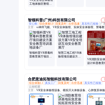
VR安全综合体验馆
教育基地配电模拟
警示培训预防
工地体验区整馆设
实训设备展厅
教育展厅基地
计定制智能室内教
育培训展厅
智领科普(广州)科技有限公司
安心购
综合体验L0
回复及时
出价迅速
真实性已核验
广
主营：
vr神州飞船、VR安全体验馆、实体安全体验馆、禁毒教
地、交通安全体验馆、生产安全体验馆、校园安全体验馆、红
命安全体验馆、防诈骗体验馆、反诈宣传中心、VR体验馆厂家
大型游戏设备
智领科普VR禁毒科
智慧工地工程VR体
普教育展厅项目建
验馆项目建设方案
VR消防安全
设方案 安全教育培
VR安全培训互动安
设计科普教育
训基地设备厂
全教育展厅
安全科普教育
消防培训展厅
合肥意迪拓智能科技有限公司
综合体验L1
真实工厂
回复及时
出价迅速
真实性已核验
云南昭通
主营：
VR安全体验馆设备、模拟灭火体验设备、心肺复苏体
备、安全教育科普、消防体验馆设备、模拟触电体验设备、安
排查系统、知识抢答系统、智慧劳保用品展示、安全帽安全鞋
验、模拟电动车起火、模拟高空坠落体验、交通红绿灯体验系