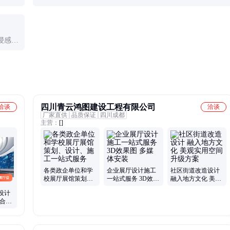
，实时
价的5-10%，复杂多媒体设备可能达10-15%。建议预留年
度预算的10%用于维护和更新。
浸感和
发挥各
四川青云鸿图建设工程有限公司
洽谈
洽谈
厂家直供
品质保证
四川成都
主营：
[]
各类政企单位和学
企业展厅设计施工
社区街道改造设计
校展厅展馆策划、
一站式服务 3D效果
融入地方文化 美观
设计、施工一站式
图 多媒体安装
实用空间升级方案
设计
服务
综合服
字影像