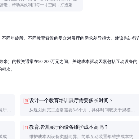
营造，帮助高效利用每一寸空间，打造兼具
。
。不同年龄段、不同教育背景的受众对展厅的需求差异很大。建议先进行
平方米）的投资通常在50-200万元之间。关键成本驱动因素包括互动设备的
的档次。
设计一个教育培训展厅需要多长时间？
问
展厅以
从规划到完工通常需要3-6个月，具体时间取决于规模、
动装置
复杂度和定制化程度。建议至少提前6个月开始规划，留
教育培训展厅的设备维护成本高吗？
问
出足够的时间进行内容开发和测试。
试成绩
维护成本因设备类型而异。简单互动装置年维护成本约造