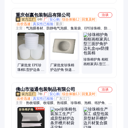
边
韧性抗拉
重庆创嬴包装制品有限公司
洽谈
6年
厂
安心购
综合体验L2
回复及时
出价迅速
真实性已核验
重庆
主营：
气泡膜卷材、防静电气泡膜、集装袋、EPE珍珠棉、防静
电EPE珍珠棉、吸塑包装、太空包、吨包袋、太空袋、软托盘、
中空板卷材、片材、箱子、异型材、万通板、吸塑托盘
珍珠棉护角 相框
画框家具L型三面
厂家批发 EPE珍
厂家批发珍珠棉
护角护边礼盒epe
珠棉L型护边条 门
护边护角 快递运
防撞包装棉
窗画框防撞泡沫
输软泡沫片 白色
棉包装护角
EPE泡棉包装材料
佛山市溢通包装制品有限公司
洽谈
7年
厂
安心购
综合体验L3
回复及时
出价迅速
真实性已核验
广东江门
主营：
热收缩膜、收缩膜、热缩膜、珍珠棉、泡棉、纸护角、包
装袋、包装膜、热缩袋、pof收缩膜、交联膜、pvc收缩膜、bopp
薄膜、热封膜、气泡膜、密封袋、自封袋、opp胶袋、纸包角、
泡泡袋、快递袋、印刷膜、pe膜、泡沫