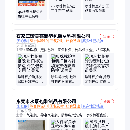
epe珍珠棉包装加
珍珠棉生产加工
工生产厂 成异型
成型包装异型材
epe珍珠棉护边直
材护边条开槽片
开槽护边片材复
角缓冲包装棉快
材袋子定制
合膜订做
递物流减震防摔 L
型门窗桌椅护角
石家庄诺美嘉新型包装材料有限公司
洽谈
安心购
综合体验L0
回复及时
出价迅速
真实性已核验
河北石家庄
主营：
珍珠棉、定位包装、直角护角、泡沫保护盒、相框家具
珍珠棉护角批发
珍珠棉护角 包装
珍珠棉护角 异形
出口标准护边 外
打包内衬填充护
定制护边 特殊包
贸包装专用 诺美
边防震防摔 诺美
装需求 诺美嘉
嘉
嘉
东莞市永展包装制品有限公司
洽谈
安心购
综合体验L0
回复及时
出价迅速
真实性已核验
广东东莞
主营：
气泡袋、导电气泡袋、防静电气泡袋、珍珠棉覆膜袋、珍
珠棉、珍珠棉复铝膜、cpe胶袋