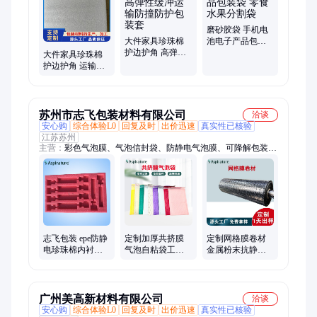
磨砂胶袋 手机电
大件家具珍珠棉
池电子产品包装
护边护角 高弹性
袋 零食水果分割
大件家具珍珠棉
缓冲运输防撞防
袋
护边护角 运输防
护包装套
撞包装保护套高
弹性缓冲
苏州市志飞包装材料有限公司
洽谈
安心购
综合体验L0
回复及时
出价迅速
真实性已核验
江苏苏州
主营：
彩色气泡膜、气泡信封袋、防静电气泡膜、可降解包装
袋、珍珠棉袋、防静电气泡袋、导电膜气泡袋、PE袋、气泡袋、
托盘罩
志飞包装 epe防静
定制加厚共挤膜
定制网格膜卷材
电珍珠棉内衬定
气泡自粘袋工艺
金属粉末抗静电
制护角泡沫板卷
摆件日历本包装
包装防护内衬防
材内托护边垫片
袋防摔防压打包
静电打包材料PE
棒
材料
膜
广州美高新材料有限公司
洽谈
安心购
综合体验L0
回复及时
出价迅速
真实性已核验