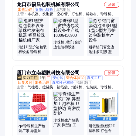
龙口市福昌包装机械有限公司
洽谈
出价迅速
资质已核验
山东烟台
主营：
布机器、发泡管、空心管、打包棉、棉卷材、珍珠棉、网
套机、网纹瓜、异型材、网袋机、托盘机、网设备、吹膜机、条
设备、打片机、果套机、挤出机、塑料棒、蛋托机、快餐盒、种
子托、角机器、发泡条、epe海绵、发泡网
珍珠棉U型门窗护
泡沫U型护边包装
边包装棉设备生
断桥铝门窗套边
棉设备 珍珠棉发
产线 18006456900
泡沫条U型L型O
泡布机器 福昌珍
型方形护边包装
珠棉机组厂家
棉生产设备
厦门市立南塑胶科技有限公司
洽谈
1年
厂
安心购
综合体验L0
真实工厂
回复及时
出价迅速
真实性已核验
福建厦门
主营：
气柱卷、拉链袋、铝箔袋、泡沫棉、包装膜、珍珠棉、包
装袋、充气袋、食品袋、泡沫垫、缠绕膜、气枕袋、气泡柱、珠
光袋、信封袋、气泡垫、打包袋、塑料袋、真空袋、防水袋、气
泡片、物流袋、发泡袋、气泡袋、手提袋
珍珠棉生产包装
厂家 异型加工泡
epe珍珠棉生产包
耐低温缠绕膜PE
棉棒 U型护边 高
装厂家 异型加工
塑料膜 打包专用
密度防护
厂泡棉棒 U型护
规格多样 任选高