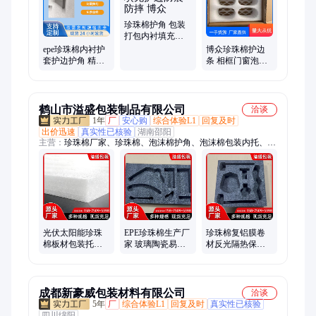
珍珠棉护角 包装
打包内衬填充护
边防震防摔 博众
epe珍珠棉内衬护
博众珍珠棉护边
套护边护角 精密
条 相框门窗泡沫
仪器包装 款式多
包装 NMJZZM18
样时尚 可定制
异形定做
鹤山市溢盛包装制品有限公司
洽谈
1年
厂
安心购
综合体验L1
回复及时
出价迅速
真实性已核验
湖南邵阳
主营：
珍珠棉厂家、珍珠棉、泡沫棉护角、泡沫棉包装内托、百
搭珍珠棉、EPE珍珠棉、EPE泡沫棉
光伏太阳能珍珠
EPE珍珠棉生产厂
珍珠棉复铝膜卷
棉板材包装托盘
家 玻璃陶瓷易碎
材反光隔热保温
防震缓冲垫防刮
品专用棉 易于裁
棉冷库屋顶防晒
花护边
剪拼接 溢盛
防潮层
成都新豪威包装材料有限公司
洽谈
5年
厂
综合体验L1
回复及时
真实性已核验
四川绵阳