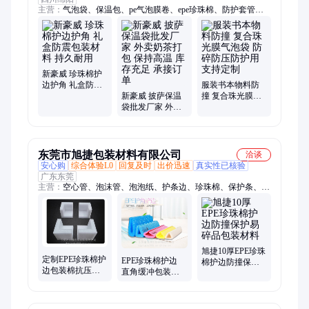
主营：
气泡袋、保温包、pe气泡膜卷、epe珍珠棉、防护套管
材、防撞包装套、珍珠棉管棒材、珍珠棉泡沫板、覆膜珍珠棉
袋、单面气泡膜、防震快递袋、防静电气垫膜
新豪威 珍珠棉护
边护角 礼盒防震
服装书本物料防
包装材料 持久耐
新豪威 披萨保温
撞 复合珠光膜气
用
袋批发厂家 外卖
泡袋 防碎防压防
奶茶打包 保持高
护用 支持定制
温 库存充足 承接
订单
东莞市旭捷包装材料有限公司
洽谈
安心购
综合体验L0
回复及时
出价迅速
真实性已核验
广东东莞
主营：
空心管、泡沫管、泡泡纸、护条边、珍珠棉、保护条、护
角条、纸护角、珠棉袋、气泡膜、纸托盘、灯饰纸、滑托板、泡
沫角、气泡垫、气柱袋、气泡片、泡沫袋、纱管纸、充气袋、加
厚纸、纸滑板、边缘纸、纸包角、包边纸
旭捷10厚EPE珍珠
定制EPE珍珠棉护
EPE珍珠棉护边
棉护边防撞保护
边包装棉抗压防
直角缓冲包装棉 L
易碎品包装材料
撞适用于家具物
型门窗桌椅护角
流