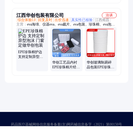
装棉防摔防震
泡沫棉
江西华创包装有限公司
洽谈
综合体验L0
回复及时
出价迅速
真实性已核验
江西南昌
主营：
eva海绵、仪器eva、eva裁片、eva包装、珍珠棉、eva泡
棉、泡沫包装、泡棉胶垫、华创包装、泡棉防震、彩色泡棉、泡
棉定制、水果礼品包装、泡沫板、eva泡沫、pe缠绕膜、防震海
绵、地板家具、防震气泡袋、定做气泡袋
EPE珍珠棉护边
支持定制异型泡
沫 门窗定做华创
华创工艺品内衬
华创玻璃制易碎
包装
EPE珍珠棉片经久
品包装EPE珍珠棉
耐用接受定制厂
韧性强加工定制
家供应
厂家直供
药品医疗器械网络信息服务备案(京)网药械信息备字（2021）第00159号
京ICP证030173号
京公网安备11000002000001号