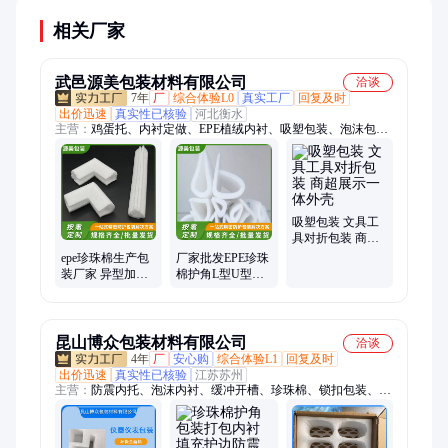
相关厂家
武邑源美包装材料有限公司
洽谈
7年
厂
综合体验L0
真实工厂
回复及时
出价迅速
真实性已核验
河北衡水
主营：
鸡蛋托、内衬定做、EPE植绒内衬、吸塑包装、泡沫包
装、内衬包装、包装材料、珍珠棉定制、珍珠棉蛋托、eva内衬
包装、化妆品内托包装、珍珠棉、EPE泡沫棉、蛋托包装、珍珠
棉护垫、防震泡沫棉、珍珠棉植绒、珍珠棉护角、珍珠棉水果
托、包装盒植绒、植绒eva内衬、EVA内衬、EPE箱子内衬、防静
电泡沫板、海绵内衬
吸塑包装 文具工
具对折包装 商超
展示一体外壳
epe珍珠棉生产包
厂家批发EPE珍珠
装厂家 异型加工
棉护角L型U型护
厂泡棉棒 U型护
边护角相框家具
边 L型护角定制
泡沫包装护角包
角
昆山博众包装材料有限公司
洽谈
4年
厂
安心购
综合体验L1
回复及时
出价迅速
真实性已核验
江苏苏州
主营：
防震内托、泡沫内衬、缓冲开槽、珍珠棉、锁扣包装、缓
冲泡棉、包装材料、防震物流包装、快递防护包装、防摔泡棉包
装、防震内衬包装盒、内托内胆、塑料泡沫板、防震泡沫板、异
形泡沫板、防滑抗压内垫、防震缓冲材料