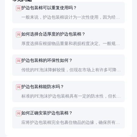
护边包装棉可以重复使用吗？
问
一般来说，护边包装棉设计为一次性使用，因为经过
一次冲击后其缓冲性能会下降。但如果只是轻微使用
且没有明显变形，可以谨慎重复使用。
如何选择合适厚度的护边包装棉？
问
厚度选择应根据物品重量和易损程度决定。一般规则
是：物品越重或越易碎，需要的厚度越大。建议进行
实际测试以确定最佳厚度。
护边包装棉的环保性如何？
问
传统的PE泡沫降解较慢，但现在市场上有许多可降解
的环保替代品，如淀粉基泡沫或回收材料制成的护边
包装棉，环保性能更好。
护边包装棉能防水吗？
问
标准的PE泡沫护边包装棉具有一定的防水性，但长时
间接触水仍可能吸水。如果需要完全防水，可以选择
特殊处理的防水型号或PU泡沫产品。
如何正确安装护边包装棉？
问
应将护边包装棉完全包裹住物品的边缘，确保所有易
损部位都被覆盖。使用适当的胶带固定，但注意不要
过度压缩泡沫影响其缓冲性能。