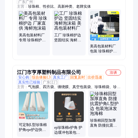
广东广州
主营：
珍珠棉、性价比、高新种类、老牌实体
美高包装材料厂
工厂 珍珠棉护边
专用 珍珠棉护边
坚固结实 海鲜泡
厂家直供 海鲜泡
沫箱 美高包装材
美高包装材料厂
沫箱
料厂
包装 珍珠棉护边
节省耐用耐腐 物
流包装材料
江门市亨厚塑料制品有限公司
洽谈
安心购
综合体验L3
真实工厂
回复及时
出价迅速
真实性已核验
广东江门
主营：
气泡膜、四方袋、缠绕膜、真空包装袋、珍珠棉袋、珍珠
棉内托、EVA泡棉、保护膜、eva护角、珍珠棉复气泡膜、珍珠
棉复铝箔、钢筋保护套、收缩膜、密封袋、家具海绵、静电膜、
PE平口袋、快递袋、铝箔袋、防静电袋、珠光膜气泡袋、CPE胶
袋、胶带、海绵片
珍珠棉回型加厚
可定制L型珍珠棉
直角 防撞抗震护
ep珍珠棉e护角 护
护角epe护边快递
角L型护边 包装泡
边缓冲包装包角
缓冲直角物流包
沫发泡海棉
相框家具防撞u型