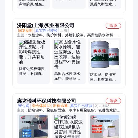
料耐酸碱菌群渗
弹性胶泥 耐腐蚀
泥透气型防水涂
透内部耐磨油溶
耐晒防水涂料底
料渗透粘结蓄水
胶面胶油罐专用
池泳池垃圾填埋
汾阳堂(上海)实业有限公司
洽谈
回复及时
真实性已核验
上海
主营：
水性涂料、防护涂料、外墙乳胶漆、高弹性防水涂料、高
分子醇酸磁漆、钢结构桥梁底漆、高固分聚氨酯漆、高分子防水
材料、高分子纳米涂层、高分子环氧树脂
储罐边缘板弹性
胶泥，不影响焊
高固含水性防水
防水泥、使用方
接性能，并具有
涂料、能适应海
便、具有附着
耐油
运、适应装卸、
力、耐油等特
运输过程中不要
点、漆膜坚韧
撞击
廊坊瑞科环保科技有限公司
洽谈
安心购
综合体验L0
出价迅速
真实性已核验
河北廊坊
主营：
防腐涂料、聚氨酯面漆、冷库专用聚氨酯、氰凝防水防腐
涂料、环氧富锌底漆、环氧云铁中间漆、聚氯乙烯含氟萤丹涂
料、玻璃钢防腐涂料、环氧树脂涂料、环氧玻璃鳞片涂料、乙烯
基酯树脂涂料、环氧封闭底漆