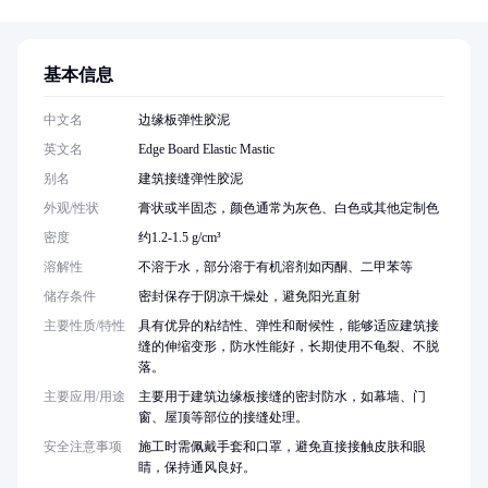
基本信息
中文名
边缘板弹性胶泥
英文名
Edge Board Elastic Mastic
别名
建筑接缝弹性胶泥
外观/性状
膏状或半固态，颜色通常为灰色、白色或其他定制色
密度
约1.2-1.5 g/cm³
溶解性
不溶于水，部分溶于有机溶剂如丙酮、二甲苯等
储存条件
密封保存于阴凉干燥处，避免阳光直射
主要性质/特性
具有优异的粘结性、弹性和耐候性，能够适应建筑接
缝的伸缩变形，防水性能好，长期使用不龟裂、不脱
落。
主要应用/用途
主要用于建筑边缘板接缝的密封防水，如幕墙、门
窗、屋顶等部位的接缝处理。
安全注意事项
施工时需佩戴手套和口罩，避免直接接触皮肤和眼
睛，保持通风良好。