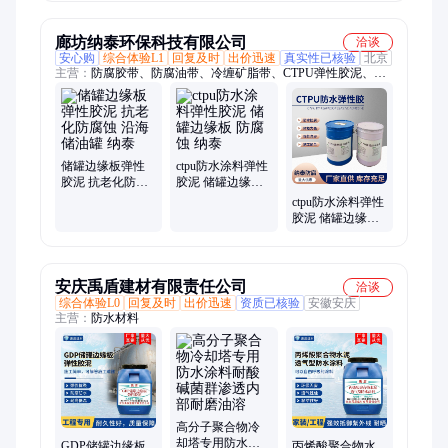
舱防腐蚀 明辉
水舱防腐蚀 明辉
压载舱防腐蚀 明
辉
廊坊纳泰环保科技有限公司
洽谈
安心购
综合体验L1
回复及时
出价迅速
真实性已核验
北京
主营：
防腐胶带、防腐油带、冷缠矿脂带、CTPU弹性胶泥、
CTPU储罐边缘板防水弹性胶、储罐CTPU弹性胶、GDP储罐边
缘板防水弹性胶、储罐地板防水CTPU防水弹性胶、耐候性弹性
胶、GDP弹性胶、CTPU防水弹性胶、储罐底板防水GDP弹性
胶、矿脂胶泥、储罐边缘板防腐胶带、耐腐蚀防水弹性胶、矿脂
防腐带、防腐矿脂带、矿脂黄油带、AC矿脂防腐带、矿脂带、
储罐边缘板弹性
ctpu防水涂料弹性
矿脂防腐工业胶带、矿脂冷缠带、STAC矿脂带
胶泥 抗老化防腐
胶泥 储罐边缘板
蚀 沿海储油罐 纳
防腐蚀 纳泰
ctpu防水涂料弹性
泰
胶泥 储罐边缘板
附着力强 纳泰
安庆禹盾建材有限责任公司
洽谈
综合体验L0
回复及时
出价迅速
资质已核验
安徽安庆
主营：
防水材料
高分子聚合物冷
却塔专用防水涂
GDP储罐边缘板
丙烯酸聚合物水