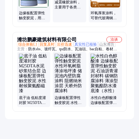
减震橡胶涂料，
主要用于各类涂
装表面保护作用
边缘板配置弹性
环氧厚浆涂料，
触变胶泥，用于
可替代玻璃钢及
混凝土结构的防
橡胶衬里，或作
渗漏及作为防滑
为衬贴玻璃布的
层
胶料
潍坊鹏豪建筑材料有限公司
洽谈
综合体验L1
回复及时
出价迅速
真实性已核验
山东潍坊
主营：
防水sbs、玻纤瓦、tpz防水、瓦油毡、bac自粘、卷材
sam、eva防水、彩钢瓦、卷材tpo、k11防水、高分子、pvc防水、
沥青瓦、eva自粘、pet自粘、hdpe防水、fyt1防水、tpob防水、聚
氯乙烯、卷材包工、水泥路面、彩油毡瓦、水卷卷材、聚酯复
合、反应粘结
底子油 低粘度灌
边缘板配置弹性
水性白色醇酸漆
封胶 M25DTA水
触变胶泥 水性环
边缘板配置弹性
泥砂浆结合层 边
氧树脂薄涂地坪
触变胶泥 石油沥
缘板配置弹性触
漆 储泥池内壁防
青灌封材料 碳钢
变胶泥 水性耐候
腐涂料 阻燃纳米
防腐涂料 薄涂型
聚氨酯磁漆
涂层 天桥外防腐
聚氨酯防水漆底
涂料
漆（水性）