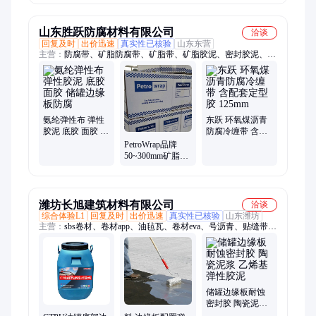
山东胜跃防腐材料有限公司
洽谈
回复及时
出价迅速
真实性已核验
山东东营
主营：
防腐带、矿脂防腐带、矿脂带、矿脂胶泥、密封胶泥、矿
脂底漆、牛油布、冷缠带、防腐胶带、HDPE护甲、聚乙烯冷缠
带、海洋护甲、环氧煤沥青冷缠带、粘弹体胶带、铝箔防腐胶
带、聚丙烯冷缠带、矿脂防腐胶带、油脂布、防蚀带、矿脂胶
带、防蚀膏、外防护剂、粘弹体膏、管道绝缘支架、高黏力底漆
氨纶弹性布 弹性
东跃 环氧煤沥青
胶泥 底胶 面胶 储
防腐冷缠带 含配
罐边缘板防腐
套定型胶 125mm
PetroWrap品牌
50~300mm矿脂防
腐带 10m长 耐候
性强高耐温
潍坊长旭建筑材料有限公司
洽谈
综合体验L1
回复及时
出价迅速
真实性已核验
山东潍坊
主营：
sbs卷材、卷材app、油毡瓦、卷材eva、号沥青、贴缝带、
外墙面、pvc自黏、聚氨酯、pvc防水、10#沥青、防水sbs、彩钢
顶、玻纤瓦、抗裂贴、沥青瓦、沙皮瓦、eva防水、tss防水、
hdpe防水、卷材p类、卷材l类、isbs防水、卷材sbpe、pe膜防水
储罐边缘板耐蚀
密封胶 陶瓷泥浆
乙烯基弹性胶泥