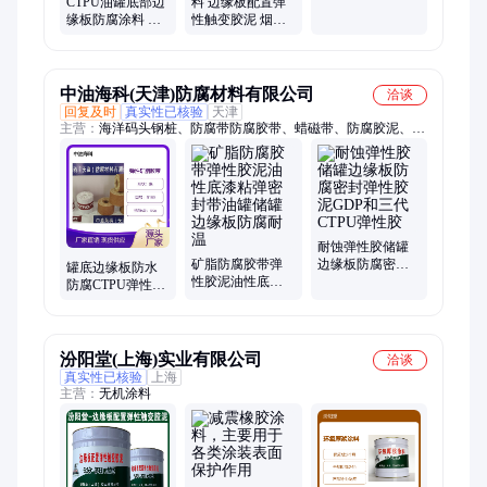
CTPU油罐底部边
料 边缘板配置弹
缘板防腐涂料 边
性触变胶泥 烟道
缘板配置弹性触
耐磨涂层 光固化
变胶泥 氰凝
保护套防腐涂料
中油海科(天津)防腐材料有限公司
洽谈
回复及时
真实性已核验
天津
主营：
海洋码头钢桩、防腐带防腐胶带、蜡磁带、防腐胶泥、轻
型密封泥、矿脂防腐泥
耐蚀弹性胶储罐
矿脂防腐胶带弹
边缘板防腐密封
罐底边缘板防水
性胶泥油性底漆
弹性胶泥GDP和
防腐CTPU弹性胶
粘弹密封带油罐
三代CTPU弹性胶
泥弹性胶防腐胶
储罐边缘板防腐
带
耐温
汾阳堂(上海)实业有限公司
洽谈
真实性已核验
上海
主营：
无机涂料