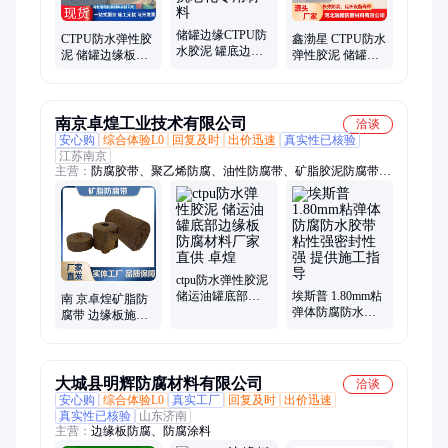
储罐边缘CTPU防
CTPU防水弹性胶
鑫渤星 CTPU防水
水胶泥 罐底边缘
泥 储罐边缘板专
弹性胶泥 储罐边
板防腐密封 高弹
用密封防腐材料
缘板密封 抗裂伸
性抗老化专用材
工业防渗耐候弹
缩缝专用 一步到
料
性胶
位
南京卓煌工业技术有限公司
洽谈
安心购
综合体验L0
回复及时
出价迅速
真实性已核验
江苏南京
主营：
防腐胶带、聚乙烯防腐、油性防腐带、矿脂胶泥防腐带、
管道防腐带、防腐带防腐罐、胶粘带防腐管、粘弹体防腐胶带、
矿脂防腐带
ctpu防水弹性胶泥
储运油罐底部边
埃斯普 1.80mm粘
南 京卓煌矿脂防
缘板防腐材料厂
弹体防腐防水胶
腐带 边缘板施工
家直供 卓煌
带 粘性强密封性
工艺 配套弹性胶
强 提供施工指导
泥 专业施工
大城县明辉防腐材料有限公司
洽谈
安心购
综合体验L0
真实工厂
回复及时
出价迅速
真实性已核验
山东济南
主营：
边缘板防腐、防腐涂料