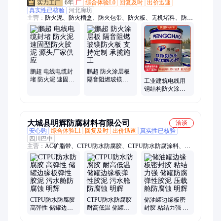
6年
厂
综合体验L0
回复及时
出价迅速
真实性已核验
河北廊坊
主营：
防火泥、防火槽盒、防火包带、防火板、无机堵料、防火
涂料、阻火模块、防火密封胶
鹏超 电线电缆封
鹏超 防火涂层板
堵 防火泥 速固型
隔音阻燃玻镁防
工业建筑电线用
防火胶泥 源头厂
火板 支持定制 承
钢结构防火涂料
家供应
揽施工
电厂防腐油漆 全
国发货 源头工厂
大城县明辉防腐材料有限公司
洽谈
安心购
综合体验L1
回复及时
出价迅速
真实性已核验
四川巴中
主营：
AC矿脂带、CTPU防水防腐胶、CTPU防水防腐涂料、
CTPU弹性胶泥、矿脂胶泥、CTPU储罐弹性胶、储油罐边缘板密
封胶、ctpu防水弹性胶泥、弹性胶泥、CTPU弹性防水涂料、
CTPU弹性防腐涂料、油罐CTPU弹性胶、CTPU弹性密封胶、
CTPU耐蚀防水弹性、ctpu弹性胶、ctpu防水弹性胶、CTPU储罐
罐底胶、冷缠矿脂带防腐、防腐矿脂带、防腐冷缠油带、矿脂防
腐带
CTPU防水防腐胶
CTPU防水防腐胶
储油罐边缘板密
高弹性 储罐边缘
耐高低温 储罐边
封胶 粘结力强 储
板弹性胶泥 污水
缘板弹性胶泥 污
罐防腐弹性胶泥