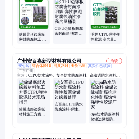
CTPU边缘板防腐
密封面涂 明辉 弹
储罐异形边缘板
明辉 CTPU弹性弹
性胶泥耐腐蚀油
密封防腐施工 明
性胶泥 高含量成
性漆 高含量桶装
辉防水涂料 CTPU
分涂层防渗透 边
弹性胶泥
缘板防水密封
广州安百嘉新型材料有限公司
洽谈
安心购
综合体验L0
回复及时
出价迅速
真实性已核验
广东广州
主营：
CTPU防水涂料、复合防水防腐涂料、高渗透防水涂料、
GDP弹性密封胶、CTPU弹性防水防腐涂料、储罐边缘防水涂料
涂料、CTPU弹性胶泥、聚合物改性沥青防水涂料、FYT路桥防
水涂料、乙烯基酯防水防腐涂料、门窗填缝防水砂浆
安百嘉CTPU防水
储罐底部边缘板
防腐涂料 弹性胶
材料施工方案
泥储罐边缘板处
ctpu防水防腐涂料
CTPU弹性胶泥技
理
储罐边缘板防腐
术现场指导
抗老化性防腐蚀
性强弹性胶泥厂
家