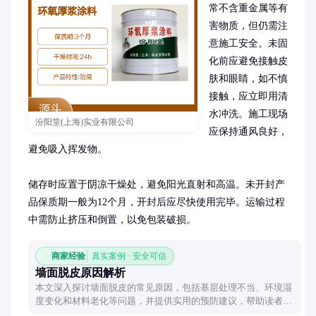
常不含重金属等有
害物质，但仍需注
意施工安全。未固
化前应避免接触皮
肤和眼睛，如不慎
接触，应立即用清
水冲洗。施工现场
汾阳堂(上海)实业有限公司
应保持通风良好，
避免吸入挥发物。

储存时应置于阴凉干燥处，避免阳光直射和高温。未开封产
品保质期一般为12个月，开封后应尽快使用完毕。运输过程
中需防止挤压和倒置，以免包装破损。
商家经验
真实案例 · 安全可信
墙面脱皮原因解析
本文深入探讨墙面脱皮的常见原因，包括基层处理不当、环境湿
度变化和材料老化等问题，并提供实用的预防建议，帮助读者有
效解决墙面脱皮困扰。