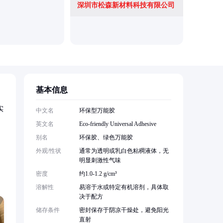
深圳市松森新材料科技有限公司
临沂韦氏
基本信息
实
中文名
环保型万能胶
英文名
Eco-friendly Universal Adhesive
别名
环保胶、绿色万能胶
外观/性状
通常为透明或乳白色粘稠液体，无
明显刺激性气味
密度
约1.0-1.2 g/cm³
溶解性
易溶于水或特定有机溶剂，具体取
决于配方
储存条件
密封保存于阴凉干燥处，避免阳光
直射