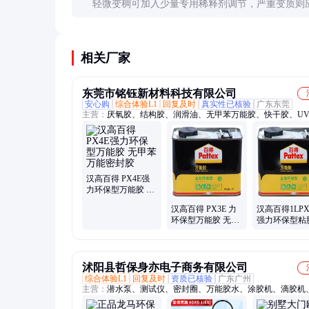
轻微变稠可加入少量专用稀释剂调节，严重变质则
用。储存时注意密封和温度控制可延长使用寿命。
相关厂家
东莞市铭钰新材料科技有限公司
安心购
综合体验L1
回复及时
真实性已核验
广东东莞
主营：
厌氧胶、结构胶、润滑油、无甲苯万能胶、快干胶、U
AB胶、阻燃胶、环氧树脂胶、卡夫特、乐泰胶水、3M胶水、
陶熙DOWSIL、ThreeBond三键、信越硅胶、CEMEDINE施敏
Araldite 爱牢达、AronAlpha阿隆发、克鲁勃、迈图密封胶、
脂、散热绝缘胶、MXBON胶水、亨斯迈Huntsma
汉高百得 PX4E强
力环保型万能胶 无
甲苯万能密封胶
汉高百得 PX3E 力
汉高百得1LPX
环保型万能胶 无甲
强力环保型粘
苯密封胶 家装密封
甲苯万能胶 
剂
沭阳县哲保身亦电子商务有限公司
综合体验L1
回复及时
资质已核验
广东广州
主营：
潜水泵、测试仪、密封圈、万能胶水、涂胶机、滴胶机
座、灌胶机、污水泵、点胶机、点胶阀、抽水机、隔膜泵、排