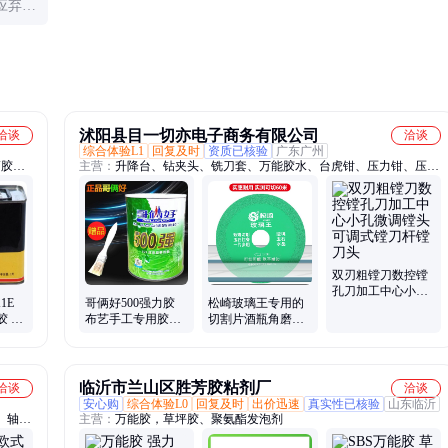
应弃
沭阳县目一切亦电子商务有限公司
洽谈
洽谈
综合体验L1
回复及时
资质已核验
广东广州
V胶、
主营：
升降台、钻夹头、铣刀套、万能胶水、台虎钳、压力钳、压槽
双键、
机、夹管钳、电控箱、分水器、冷却器、钢字码、水平仪、镀锌管、
打硬、
集尘袋、打号器、套丝机、钢字头、储气罐、磨刀器、螺丝刀、威力
导热硅
钢、开牙机、沟槽机、滚槽机、平口钳
双刃粗镗刀数控镗
孔刀加工中心小孔
1E
哥俩好500强力胶
松崎玻璃王专用的
微调镗头可调式镗
胶 无
布艺手工专用胶水
切割片酒瓶角磨机
刀杆镗刀头
密封胶
环保型万能胶塑料
干打磨片玉石瓷砖
地毯草坪胶
锯片抛光神器
临沂市兰山区胜芳胶粘剂厂
洽谈
洽谈
安心购
综合体验L0
回复及时
出价迅速
真实性已核验
山东临沂
、轴承
主营：
万能胶，草坪胶、聚氨酯发泡剂
污泵、