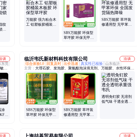
件、液
焊喷
万能胶 强力粘合木
SBS万能胶 草坪装
指纹
工 铝塑板胶桶装木
修通用型 无甲苯环
锁户
板胶 环保型草坪胶
保 全国发货隔热降
SBS万能胶 环保型
盗门
噪
草坪胶 环保无甲苯
耐水耐晒全国发货
临沂韦氏新材料科技有限公司
洽谈
洽谈
东东莞
综合体验L0
回复及时
出价迅速
真实性已核验
山东临沂
施敏打
主营：
大理石胶、发泡胶、聚氨酯泡沫填充剂、万能胶、水性环保喷
道康
胶、环保树脂胶水、SBS万能胶、聚氨酯填缝发泡胶、AB干挂胶、
S、中
云石胶、工业粘合剂、多用途喷胶、聚氨酯填缝剂、氯丁胶、喷胶、
聚氨酯填缝剂发泡胶、玻璃胶、结构胶、瓷白胶、美缝剂、透明免钉
胶、广告字胶、快速定位胶、水性结构胶、美容胶
透明免钉胶 无溶剂
低气味 干透全透明
承重强 韦氏
温涂
SBS万能胶 环保型
SBS万能胶 草坪装
F69
草坪胶 环保无甲苯
修通用型 无甲苯环
滑油
耐水耐晒全国发货
保 全国发货隔热降
噪
上海喆基贸易有限公司
洽谈
洽谈