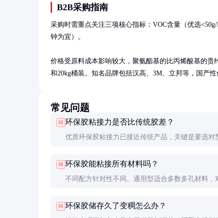
B2B采购指南
采购时需重点关注三项核心指标：VOC含量（优选<50g/
钟为宜）。

价格受原料成本影响较大，聚氨酯基的比丙烯酸基的贵约20
和20kg桶装。知名品牌包括汉高、3M、立邦等，国产
常见问题
环保胶粘接力是否比传统胶差？
问
优质环保胶粘接力已接近传统产品，关键是要选对
比如汉高的一款水性聚氨酯胶，木材剪切强度可达
环保胶能粘接所有材料吗？
问
8MPa，完全满足大多数应用需求。
不同配方针对性不同。通用型适合多数多孔材料，
PE/PP等低表面能塑料需选用特殊处理配方或配合
环保胶储存久了变稠怎么办？
问
使用。