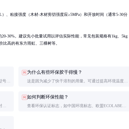
L）、粘接强度（木材-木材剪切强度应≥5MPa）和开放时间（通常5-30分
-30%。建议先小批量试用以评估实际性能，常见包装规格有1kg、5kg
性价比高的有东方雨虹、三棵树等。
为什么有些环保胶干得慢？
问
型号。
这是因为减少了快干溶剂的用量。可通过提高环境温度
（但不超过35℃）或薄涂来加快固化，必要时可选择快干
如何判断环保性能？
问
型专用配方。
对
查看环保认证标志，如中国环境标志、欧盟ECOLABEL
底涂剂
等。正规产品会提供第三方检测报告，VOC和甲醛含量
是关键指标。