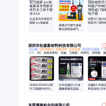
拉力计、喷火枪、骨架油封、密封垫片、煤气焊炬、机械密封
化气焊枪、气动滴胶阀、焊铜管焊枪、组合密封件圈、铜管气
枪、半自动注胶机
正品龙马环保型万
别墅大门欧式
能胶 pvc地板家具
锁双开门密码
便携式可燃气体检
专用胶水布艺木工
外铜门家用防
测仪报警器煤气液
快干胶水AAA
智能锁电子锁
化气甲烷瓦斯泄漏
天然气检漏仪
深圳市松森新材料科技有限公司
安心购
综合体验L0
回复及时
出价迅速
真实性已核验
广
主营：
3M、皮膜润滑剂、信越、万能胶、润滑剂、润滑脂、
硬、胶水、CRC、小西胶、住矿、协同、迈图、壳牌、三键、
宁、舒泊润、关东化成、西卡、密封胶、结构胶、防锈剂、OK
京化成、胶枪、混合管
日本KONISHI小西
日本信越KS-61金
信越KF-69高
SU万能胶#04593透
属橡胶耐高温脱模
料添加剂 日本K
明多用途环保快干
剂KS61电源电流绝
工业有机硅润
型胶水120ML
缘密封润滑脂
柔软纺织助剂
东莞博泰粘合剂有限公司