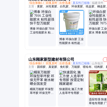
综合体验L1
回复及时
出价迅速
真实性已核验
福建漳州
主营：
黄胶、水性黄胶、白乳胶、环保黄胶、纸盒胶、糊盒胶
胶、UV黏胶、礼盒胶、强力胶、过油胶、粘纸胶、粘纸盒胶
胶、快干胶、礼盒白胶、UV水油
博泰 环保白胶 7016
环保白胶 工
工业性能胶水 粘性
胶水 博泰 粘
超强 快干型万能胶
快干型万能胶 7
博泰 环保白胶 工业
性能胶水 粘性超强
快干型万能胶 7075
山东顾家新型建材有限公司
综合体验L1
回复及时
出价迅速
真实性已核验
山东临沂
主营：
固得胶、真瓷胶、免钉胶、万能胶、喷绘布、结构胶、
标、竹炭净味、分草坪胶、专用喷胶、皮革喷胶、源封边胶、
做、吉祥系列胶、地板专用胶、酸性玻璃胶、美居瓷缝宝、转
胶、组份草坪胶、美居封边胶、固得封边胶、大自然封边胶、
草坪胶、广告布专用胶、聚氨酯草坪胶
桶装万能胶 环保型
快速固化 施工方便
草坪胶 环保无甲苯
人造草坪专用胶 按
耐水耐晒全国发货
需定制 顾家建材
适应性强 快
草地专用胶 