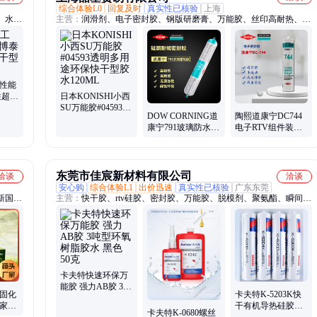
综合体验L0
回复及时
真实性已核验
上海
、水性
主营：
润滑剂、电子密封胶、钢版研磨膏、万能胶、丝印高耐热、抗
、裱卡
震垫片硅胶、清洗剂
业性能
性超强
日本KONISHI小西
075
SU万能胶#04593透
DOW CORNING道
陶熙道康宁DC744
明多用途环保快干
康宁791玻璃防水耐
电子RTV组件装配
型胶水120ML
候密封胶DC791门
有机硅密封胶 半流
窗幕墙胶300ml
动耐高温白色
东莞市佳宸新材料有限公司
洽谈
洽谈
安心购
综合体验L1
出价迅速
真实性已核验
广东东莞
新国
主营：
快干胶、rtv硅胶、密封胶、万能胶、脱模剂、聚氨酯、瞬间
胶水定
胶、硅橡胶、胶粘剂、电路板、结构胶、密封硅胶、透明环氧、莫斯
椅专用
胶水、陶瓷胶水、塑料陶瓷、塑料橡胶、强力胶水、环氧树脂、固化
老国标
胶水、运动器材、灌封胶水、电子防潮、汽车配件、复合材料、木头
胶水
卡夫特快速环保万
能胶 强力AB胶 3吨
速固化
卡夫特K-5203K快
型环氧树脂胶水 黑
厂家直
干有机导热硅胶粘
色 50克
卡夫特K-0680螺丝