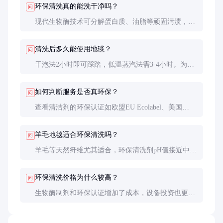
环保清洗真的能洗干净吗？
问
现代生物酶技术可分解蛋白质、油脂等顽固污渍，配
合蒸汽或干泡物理作用，清洁效果不逊于化学清洗。
重度污渍可能需要预处理或延长作用时间。
清洗后多久能使用地毯？
问
干泡法2小时即可踩踏，低温蒸汽法需3-4小时。为保
护地毯纤维，建议24小时内避免大量人员走动。
如何判断服务是否真环保？
问
查看清洁剂的环保认证如欧盟EU Ecolabel、美国
Green Seal等，优质服务商会提供成分说明和检测报
告。
羊毛地毯适合环保清洗吗？
问
羊毛等天然纤维尤其适合，环保清洗剂pH值接近中
性，不会导致羊毛毡化或褪色，比化学清洗更安全。
环保清洗价格为什么较高？
问
生物酶制剂和环保认证增加了成本，设备投资也更
大。但综合考虑地毯寿命延长和健康价值，长期看性
价比更高。