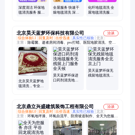
深度清洁 环保地
全屋服务 快速干
化纤地毯清洗 全
毯清洗服务 服务
燥地毯清洗 深层
屋地毯清洗服务
流程规范 全屋服
清洁无死角 环保
环保安全无害 顽
务便捷
安全保障
固污渍去除
北京昊天蓝梦环保科技有限公司
洽谈
综合体验L1
回复及时
出价迅速
真实性已核验
北京
主营：
除霉菌、逝者房间消毒、pvc打蜡、医院地胶清洗、空调
清洗、布艺沙发清洗、清洗地毯、清洗床垫、地面清洗、麻石清
洗、机房保洁、地板打蜡、二手房深度清洁消毒、瓷砖美缝、实
验室保洁、高温消毒、新房除甲醛、水磨石翻新、大理石结晶、
地胶打蜡、开荒保洁、大理石翻新、别墅保洁、专业除胶
昊天蓝梦环保无
昊天蓝梦环保进
残留地毯清洗服
口药剂清洗地毯
务全北京上门
北京昊天蓝梦地
服务无残留上门
毯清洗，专业设
服务全天候
备，环保药剂，
快速响应，无残
留服务
北京鼎立兴盛建筑装饰工程有限公司
洽谈
综合体验L0
回复及时
出价迅速
真实性已核验
北京
主营：
环氧地坪漆、环氧自流平、防滑坡道制作、全天为您服
务、立邦漆刷墙、粉刷墙面、水泥自流平、刮腻子、水泥地面固
化、打隔断、旧房翻新刷漆、办公室装修、旧地坪翻新