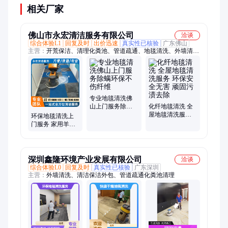
相关厂家
佛山市永宏清洁服务有限公司
洽谈
综合体验L1
回复及时
出价迅速
真实性已核验
广东佛山
主营：
开荒保洁、清理化粪池、管道疏通、地毯清洗、外墙清
洗、厨房设备清洗、上门家政服务、下水道清洗、写字楼外墙清
洗、疏通下水道、地面抛光打蜡、石材翻新
专业地毯清洗佛
山上门服务除螨
化纤地毯清洗 全
环保不伤纤维
屋地毯清洗服务
环保地毯清洗上
环保安全无害 顽
门服务 家用羊毛
固污渍去除
毯/化纤毯深层去
渍保养一站式
深圳鑫隆环境产业发展有限公司
洽谈
综合体验L0
回复及时
真实性已核验
广东深圳
主营：
外墙清洗、清洁保洁外包、管道疏通化粪池清理