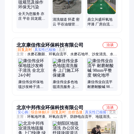
全天为您服务 亦
庄 平谷 回龙观清
清洗烟道 怀柔 密
鼎立兴盛环氧地
洗地毯规范及操
云 平谷油烟管道
坪漆 厂房自流平
作 环保无污染
清理 餐馆食堂净
防静电地面施工
化器烟罩清洁
24kg装可选色
北京康佳伟业环保科技有限公司
洽谈
回复及时
真实性已核验
北京
主营：
水磨石翻新、环氧自流平、水磨石地坪、沙发清洗、水泥
砂浆地坪、彩色人造草坪
康佳伟业环保地
康佳伟业多色地
康佳伟业自流平
毯沙发椅子清洗
毯清洗服务 上门
耐磨耐酸碱 98mm
全北京24小时
施工环保健康
平整度 钢化地坪
北京中邦伟业环保科技有限公司
洽谈
安心购
综合体验L0
回复及时
出价迅速
真实性已核验
北京
主营：
环氧地坪漆、环氧自流平、防静电自流平、地毯清洗、清
洗地毯、水泥地面固化、水泥地面固化抛光、大理石结晶、大理
石翻新、大理石结晶抛光、石材翻新、石材结晶、石材结晶抛
光、水泥自流平、环氧地坪、环氧地坪施工、环氧地坪漆施工、