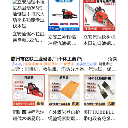
雅马哈油锯、割草机、光缆牵引机、光缆附挂机、电
缆输送机、拖拉机绞磨、电力牵引绳、玻璃钢穿线
器、机动绞磨、电缆传送机、电缆滑车、背负式绿篱
机
立安油锯不拉缸
立安二冲程/四
立安汽油砍树机
易启动365汽油
冲程汽油锯 大
本田进口油锯
链锯手持式大功
功率切割伐木砍
手持轻便四冲程
率多功能专业伐
树用砍木锯 方
汽油锯易启动伐
霸州市亿联工业设备厂(个体工商户)
木锯
洽谈
便易启动
木好
安心购
综合体验L0
回复及时
出价迅速
真实性已核验
河北廊坊
主营：
割灌机、救生服、消防分水器、汽油锯、保暖
潜水服、卡扣三分水器、消防水泵
消防四冲程汽油
户外攀岩登山护
美国HUBBELL
锯伐木锯易启动
绳垫绳索防磨损
带电设备绝缘刷
家用油锯进口链
垫子加大加厚收
M445525颜料刷