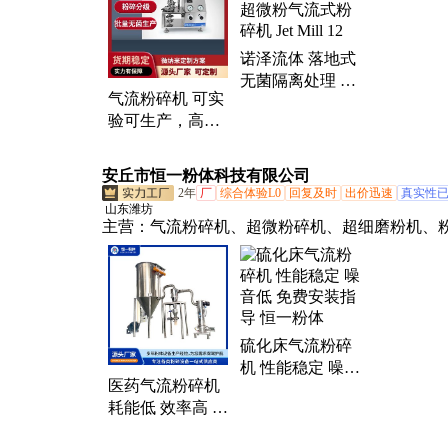
诺泽流体 落地式
无菌隔离处理 超
气流粉碎机 可实
微粉气流式粉碎
验可生产，高精
机 Jet Mill 12
度粉碎，无菌粉
碎
安丘市恒一粉体科技有限公司
2年
厂
综合体验L0
回复及时
出价迅速
真实性
山东潍坊
主营：
气流粉碎机、超微粉碎机、超细磨粉机、
粉设备
硫化床气流粉碎
机 性能稳定 噪音
医药气流粉碎机
低 免费安装指导
耗能低 效率高 使
恒一粉体
用寿命长 免费安