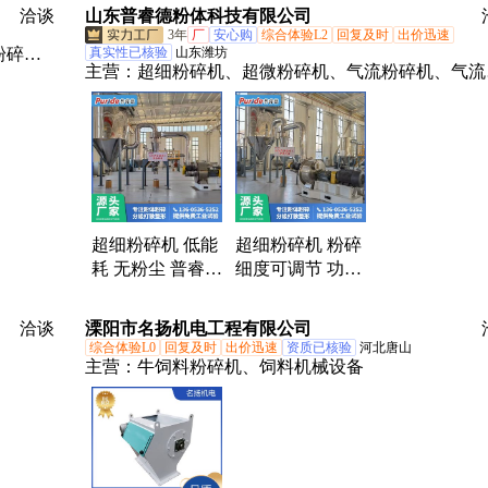
DK23
洽谈
山东普睿德粉体科技有限公司
3年
厂
安心购
综合体验L2
回复及时
出价迅速
粉碎
真实性已核验
山东潍坊
主营：
超细粉碎机、超微粉碎机、气流粉碎机、气流
压耙式
级机
超细粉碎机 低能
超细粉碎机 粉碎
耗 无粉尘 普睿德
细度可调节 功耗
供应 支持定制 使
极低 占地面积小
用寿命长 PRD01
支持定制
洽谈
溧阳市名扬机电工程有限公司
综合体验L0
回复及时
出价迅速
资质已核验
河北唐山
主营：
牛饲料粉碎机、饲料机械设备