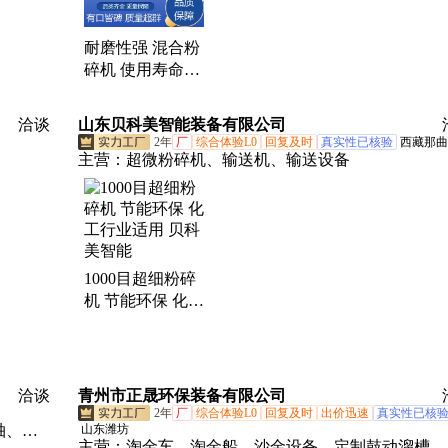
耐磨性强 混合粉
碎机 使用寿命长
应用广泛 名扬机
电
洽谈
山东贝科美智能装备有限公司
2年
厂
综合体验L0
回复及时
真实性已核验
西藏那曲
主营：
超微粉碎机、输送机、输送设备
1000目超细粉碎
机 节能环保 化工
行业适用 贝科美
智能
洽谈
青州市正晟环保装备有限公司
2年
厂
综合体验L0
回复及时
出价迅速
真实性已核
轴、固
山东潍坊
主营：
淘金车、淘金船、沙金设备、定制鼓动溜槽、