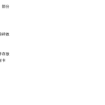
。部分
粉碎效
并存放
有卡