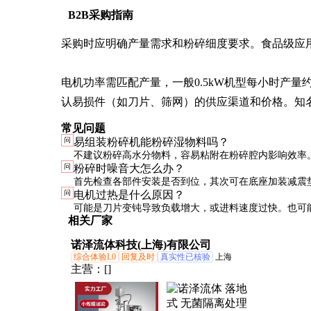
B2B采购指南
采购时应明确产量需求和粉碎细度要求。食品级应用需
电机功率需匹配产量，一般0.5kW机型每小时产量约10
认易损件（如刀片、筛网）的供应渠道和价格。知
常见问题
问
易组装粉碎机能粉碎湿物料吗？
不建议粉碎高水分物料，容易粘附在粉碎腔内影响效率
问
粉碎时噪音大怎么办？
湿料，应选择专门设计的湿式粉碎机。
首先检查各部件安装是否到位，其次可在底座加装减震
问
电机过热是什么原因？
突然增大，应立即停机检查是否有零件松动或异物进入
可能是刀片变钝导致负载增大，或进料速度过快。也可
相关厂家
热不良，应确保通风口不被堵塞。
诺泽流体科技(上海)有限公司
综合体验L0
回复及时
真实性已核验
上海
主营：
[]