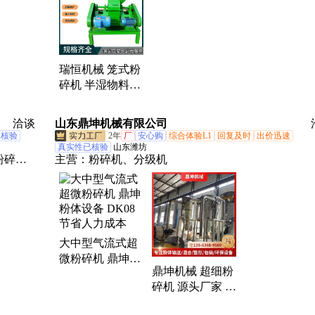
瑞恒机械 笼式粉
碎机 半湿物料有
机肥料粉碎机械
中药渣蘑菇渣打
洽谈
山东鼎坤机械有限公司
碎机
已核验
2年
厂
安心购
综合体验L1
回复及时
出价迅速
真实性已核验
山东潍坊
粉碎磨
主营：
粉碎机、分级机
大中型气流式超
微粉碎机 鼎坤粉
鼎坤机械 超细粉
体设备 DK08 节
碎机 源头厂家 结
省人力成本
实坚固 库存充足