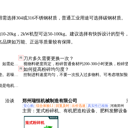
选择304或316不锈钢材质，普通工业用途可选择碳钢材质。

-20kg，2kW机型可达50-100kg。建议选择有快拆设计的型号
名品牌如万能、正远等质量较有保障。
问
刀片多久需要更换一次？
。如需处理
视物料硬度而定，粉碎普通食材约200-300小时更换，粉碎
问
如何提高粉碎均匀度？
料可能50小时就需要更换。当发现产量下降或能耗增加时就
垫。若噪音
控制进料速度均匀，不要一次投入过多物料。可考虑增加预
更换。
。
节，将大颗粒物料返回重新粉碎。
能是电机散
洽谈
郑州瑞恒机械制造有限公司
安心购
综合体验L1
回复及时
出价迅速
真实性已核验
河南郑州
主营：
笼式粉碎机、有机肥造粒设备、肥料发酵设备
有机肥生产线