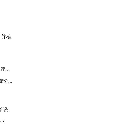
，并确
坚硬物
要考虑
筛分环
洽谈
、