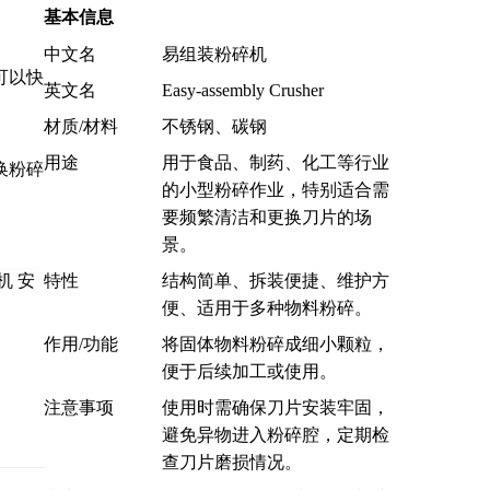
基本信息
中文名
易组装粉碎机
可以快
英文名
Easy-assembly Crusher
材质/材料
不锈钢、碳钢
用途
用于食品、制药、化工等行业
换粉碎
的小型粉碎作业，特别适合需
要频繁清洁和更换刀片的场
景。
特性
结构简单、拆装便捷、维护方
便、适用于多种物料粉碎。
作用/功能
将固体物料粉碎成细小颗粒，
便于后续加工或使用。
注意事项
使用时需确保刀片安装牢固，
避免异物进入粉碎腔，定期检
查刀片磨损情况。
司