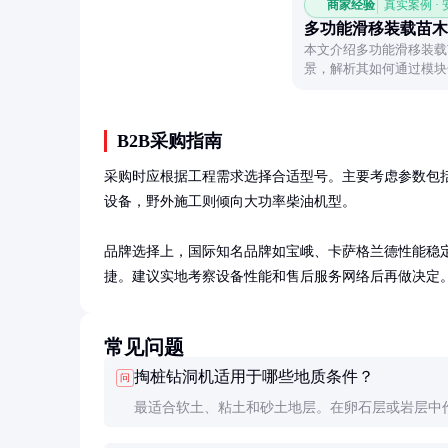
商家经验
真实案例 ·
多功能滑移装载苗木
本文介绍多功能滑移装载
景，解析其如何通过模块
趋势。
B2B采购指南
采购时应根据工程需求选择合适型号。主要考虑参数包
设备，野外施工则倾向大功率柴油机型。

品牌选择上，国际知名品牌如宝峨、卡萨格兰德性能稳
捷。建议实地考察设备性能和售后服务网络后再做决定
常见问题
掏桩钻洞机适用于哪些地质条件？
问
最适合软土、粘土和砂土地层。在卵石层或岩层中
率会大幅下降，需配合其他设备使用。