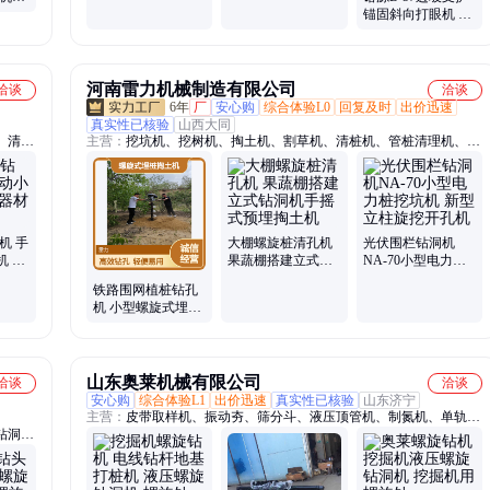
G60型
锚固斜向打眼机 手
扶护坡钻洞机 螺旋
式打孔机
河南雷力机械制造有限公司
洽谈
洽谈
6年
厂
安心购
综合体验L0
回复及时
出价迅速
真实性已核验
山西大同
、清洁
主营：
挖坑机、挖树机、掏土机、割草机、清桩机、管桩清理机、电
、自动
线杆挖坑机、光伏打桩机、横向钻孔机、护坡打孔机、光伏钻孔机、
器、光
螺旋打孔机、光伏打洞机、边坡支护钻孔机、小型打桩机、防汛打桩
不锈钢
机、护栏钻孔机、护栏打桩机、潜孔钻机、光伏打孔机、光伏围栏打
孔机、光伏清孔机、小蜜蜂钻孔机、打桩钻孔机
机 手
大棚螺旋桩清孔机
光伏围栏钻洞机
机 轨
果蔬棚搭建立式钻
NA-70小型电力桩
洞机手摇式预埋掏
挖坑机 新型立柱旋
铁路围网植桩钻孔
土机
挖开孔机
机 小型螺旋式埋桩
掏土机轻型麻花钻
洞机
山东奥莱机械有限公司
洽谈
洽谈
安心购
综合体验L1
出价迅速
真实性已核验
山东济宁
主营：
皮带取样机、振动夯、筛分斗、液压顶管机、制氮机、单轨运
钻洞
输车、激光切割机、沥青拌合机、挖机清淤泵、相贯线切割机、电磁
网机、
吸盘、滑移装载机、蒸汽养护机、升降柱、扫地车、混凝土输送泵、
机、破
热熔划线机、液压扳手、皮带硫化机、挖机加长臂、破碎锤、避障式