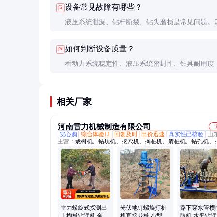
设备常见故障有哪些？
问
液压系统泄漏、钻杆断裂、钻头磨损是常见问题。
养和正确操作可大幅降低故障率。
如何判断设备质量？
问
看动力系统稳定性、液压系统密封性、钻具耐用度
实地考察施工案例和用户评价。
相关厂家
河南雷力机械制造有限公司
安心购
综合体验L1
回复及时
出价迅速
真实性已核验
山
主营：
栽树机、钻坑机、挖穴机、掏桩机、清桩机、钻孔机、
机、光伏打桩机、光伏钻孔机、螺旋打孔机、螺旋钻孔机、螺
机、光伏打洞机、护坡钻孔机、横向打孔机、水平打眼机、边
钻机、光伏钻机、小蜜蜂光伏钻孔机、钢管掏土机、电线杆挖
挖树坑机、防汛打桩机、护栏打桩机、护栏钻孔机
雷力螺旋式探测出
光伏地钉螺旋打桩
路下穿水管横
土掏桩钻洞机 全新
机直接栽桩 小型山
眼机 水平钻