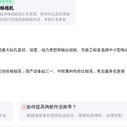
 安全可信
移植机
苗木移植机的工作原理、技术特点及应用场
化设计实现高效移植作业，并探讨未来发展
括最大钻孔直径、深度、动力类型和输出扭矩。市政工程多选择中小型电
定但价格较高；国产设备如三一、中联重科性价比较高，售后服务也更便
。
如何提高掏桩作业效率？
问
作业效
根据地质条件选用合适钻头，保持钻具锋利，合理控制钻
进速度和转速，做好出土清理工作。