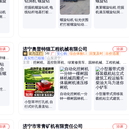
、电动
割草机、隧道凿毛机、护栏清洗机、马路吹风机
、制氮
挖掘机螺旋钻机 电
奥莱螺旋钻机 挖掘
钻机
线钻杆地基打桩机
机液压螺旋钻洞机
洞机
液压螺旋钻洞机 螺
挖掘机用螺旋钻
螺旋钻机 钻光伏围
备
旋钻
栏打桩螺旋钻动力
头 液压螺旋钻洞机
济宁奥普特猫工程机械有限公司
洽谈
洽谈
5年
厂
安心购
综合体验L1
回复及时
出价迅速
碎锤、
真实性已核验
山东济宁
主营：
挖树机、遥控割草机、绿篱修剪车、园林机械、工程机械、建
锯、板
筑机械、矿山机械、农业机械
砂机、
污水处
金挖掘
洞机
自动化挖树机一分
小型履带式滑移装
钟一棵树园林机械
载机站立式建筑工
小型草坪打孔机 自
四瓣式一体栽树机
程运输车柴油大马
行式针孔垂直钻眼
液压移树机
力迷你小铲车
机公园草地养护钻
洞眼机
济宁市常青矿机有限责任公司
洽谈
洽谈