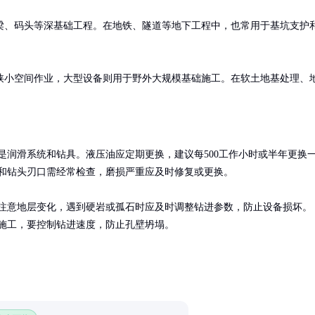
梁、码头等深基础工程。在地铁、隧道等地下工程中，也常用于基坑支护
狭小空间作业，大型设备则用于野外大规模基础施工。在软土地基处理、
是润滑系统和钻具。液压油应定期更换，建议每500工作小时或半年更换
和钻头刃口需经常检查，磨损严重应及时修复或更换。

注意地层变化，遇到硬岩或孤石时应及时调整钻进参数，防止设备损坏。
施工，要控制钻进速度，防止孔壁坍塌。