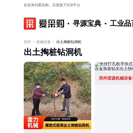
欢迎来到爱采购，百度旗下B2B平台
寻源宝典
工业品
百科
/
机械设备
/
出土掏桩钻洞机
出土掏桩钻洞机
郑州诺源机械设备