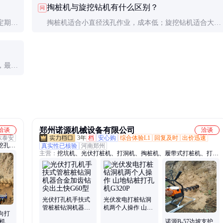
掏桩机与旋挖钻机有什么区别？
问
定期保
掏桩机适合小直径浅孔作业，成本低；旋挖钻机适合大直
径深孔，但设备投资和能耗更高。
，最好
郑州诺源机械设备有限公司
洽谈
洽谈
东泰安
3年
档
安心购
综合体验L1
回复及时
出价迅速
挖孔
真实性已核验
河南郑州
主营：
挖坑机、光伏打桩机、打洞机、掏桩机、履带式打桩机、打眼
旋打桩
机、割草机、管桩清理机、锚杆钻孔机、路下穿管钻孔机、横向钻孔
坡支护
机、水平钻孔机、掏土机、拖拉机挖坑机
坑机、
光伏打孔机手扶式
光伏发电打桩钻洞
管桩桩钻洞机器合
机两个人操作 山地
向打
金加齿钻尖出土快
钻桩打孔机G320P
洞机掏
诺源B-57边坡支护