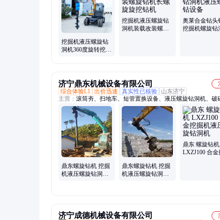
碎锤、劈裂机、绳锯机、随车挖、激光整平机、混凝土摊铺机
玻璃吸盘、生物质燃烧机、自动排焊机、焊网机、激光切割机
机、扫地车
挖掘机液压螺旋钻
奥莱合金钻头
洞机装载改装螺旋
挖掘机螺旋钻
钻机长螺旋旋挖钻
液压螺旋钻设
挖掘机液压螺旋钻
机
洞机360度旋转挖土
机爆破开山潜孔钻
机厂家
济宁鼎东机械设备有限公司
综合体验L1
出价迅速
真实性已核验
山东济宁
主营：
滚筒夯、扫地车、短管置换设备、液压螺旋钻洞机、破
锚索切割机、破冰机、液压剪、等离子切割机、劈裂机、岩石
换夹紧器、焊网机、顶管机、皮带取样机、生物质燃烧机、喷
激光除锈机、制氮机、装载机扫路车、马路吹风机、铣挖机、
理设备、洗车机、截桩机、轨道运输车
鼎东 螺旋钻机
LXZJ100 合
机液压螺旋钻
鼎东螺旋钻机 挖掘
鼎东螺旋钻机 挖掘
机液压螺旋钻洞机
机液压螺旋钻洞机
地表勘探打桩机
装载机改装钻机
济宁成德机械设备有限公司