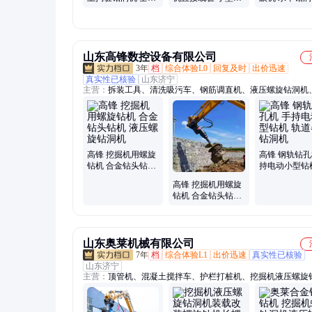
手扶土层打孔机EF-
地引孔钻洞机能带
土 地下打洞机
1168型快捷
多种钻头
山东高锋数控设备有限公司
3年
档
综合体验L0
回复及时
出价迅速
真实性已核验
山东济宁
主营：
拆装工具、清洗吸污车、钢筋调直机、液压螺旋钻洞机
扫地车、板换夹紧器、激光清障仪、电脑配煤机、划线一体机
升降柱、双盘收光机、车载雾炮机、激光整平机、异物清理仪
纤板切割机、轨道打孔设备、固定式射雾器、停车位划线机、
升降路桩、双速座驾抹平机
高锋 挖掘机用螺旋
高锋 钢轨钻孔
钻机 合金钻头钻机
持电动小型钻
液压螺旋钻洞机
道器材钻洞机
高锋 挖掘机用螺旋
钻机 合金钻头钻机
挖掘机液压螺旋钻
洞机
山东奥莱机械有限公司
7年
档
综合体验L1
出价迅速
真实性已核验
山东济宁
主营：
顶管机、混凝土搅拌车、护栏打桩机、挖掘机液压螺旋
机、工字钢冷弯机、自动上料搅拌车、螺旋筋成形机、钢筋焊
等离子切割机、挖机贝型斗、抓木机、混凝土输送泵、螺旋钻