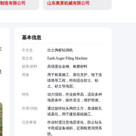
制造有限公司
山东奥莱机械有限公司
基本信息
它
中文名
出土掏桩钻洞机
英文名
Earth Auger Piling Machine
材质/材料
高强度合金钢、耐磨材料
灵
用途
用于桩基施工、基坑支护、地下连
续墙等工程，特别适合软土、粘
土、砂土等地层。
特性
动力强劲，作业效率高，适应多种
地质条件，操作灵活，维护简便。
作用/功能
通过旋转钻头掏挖土方，形成桩孔
或基坑，用于建筑基础施工。
注意事项
作业时需注意地层变化，防止钻头
卡死或设备倾斜，定期检查润滑系
统。