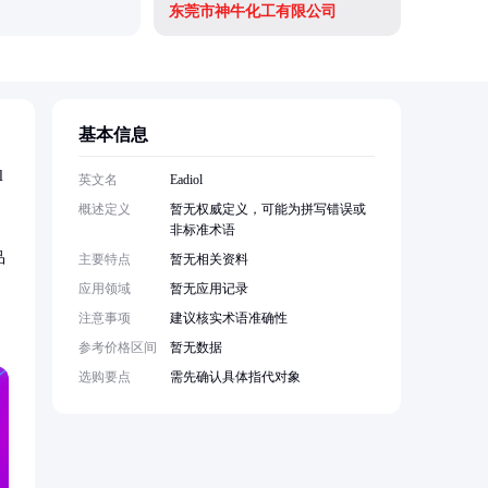
东莞市神牛化工有限公司
北京凯富
基本信息
l
英文名
Eadiol
概述定义
暂无权威定义，可能为拼写错误或
非标准术语
品
主要特点
暂无相关资料
应用领域
暂无应用记录
注意事项
建议核实术语准确性
参考价格区间
暂无数据
选购要点
需先确认具体指代对象