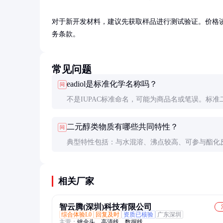
对于新开发材料，建议先获取样品进行测试验证。价格
务条款。
常见问题
eadiol是标准化学名称吗？
问
不是IUPAC标准命名，可能为商品名或笔误。标准
名称通常以-ylene glycol或-diol结尾，如ethylene gly
二元醇类物质有哪些共同特性？
问
典型特性包括：与水混溶、沸点较高、可参与酯化
但具体性质需视分子结构而定，不能简单类推。
相关厂家
智云腾(深圳)科技有限公司
综合体验L0
回复及时
资质已核验
广东深圳
主营：
镀金头、高清线、数据线