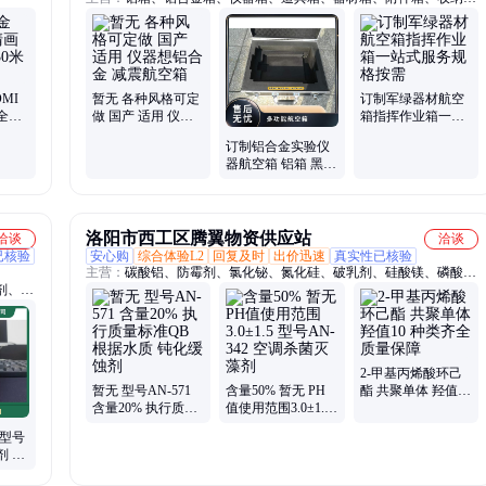
箱、航空箱、工具箱、电子仪表箱、实验仪器包装箱、消防器材箱、
指挥作业箱、侦查作业箱、勘测仪器包装箱、仪器仪表箱、乐器包装
箱、舞台道具箱、服装道具箱、运输储备箱、通讯设备箱、五金工具
箱、铝合金航空箱、产品展示箱、物资器材箱
MI
暂无 各种风格可定
订制军绿器材航空
全可
做 国产 适用 仪器
箱指挥作业箱一站
想铝合金 减震航空
式服务规格按需
订制铝合金实验仪
箱
器航空箱 铝箱 黑色
教学 科研 通讯器材
箱
洛阳市西工区腾翼物资供应站
洽谈
洽谈
已核验
安心购
综合体验L2
回复及时
出价迅速
真实性已核验
主营：
碳酸铝、防霉剂、氯化铋、氮化硅、破乳剂、硅酸镁、磷酸
剂、表
铝、化学试剂、抗静电剂、乙酸乙酯、氢氧化镁、焦磷酸钠、干燥通
风、次磷酸镁、氯化氢乙醇、氯化氢甲醇、聚丙烯酸钾、闪点提高
剂、柴油降凝剂、硫代硫酸铵、聚丙烯酰胺、多聚磷酸钠、25公斤纸
板桶、硫代乙醇酸钠、高分子絮凝剂
2-甲基丙烯酸环己
暂无 型号AN-571
含量50% 暂无 PH
酯 共聚单体 羟值10
含量20% 执行质量
值使用范围3.0±1.5
种类齐全质量保障
标准QB 根据水质
型号AN-342 空调杀
 型号
钝化缓蚀剂
菌灭藻剂
剂 液
缓蚀阻