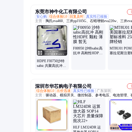
质 含量20%
酸液缓蚀剂
垢剂
东莞市神牛化工有限公司
安心购
综合体验L0
回复及时
真实性已核验
主营：
陶氏eva460、三井ppJ105G、石蜡增韧eva220w、三井eva
热熔级eva250、普瑞曼ppj105g
F00950 沙特sabic高
MT8U01 PO
抗冲 高刚性HDPE
塞拉尼斯注塑
颗粒 薄膜 暂无
料 25kg品牌
HDPE FI0750沙特
sabic 共聚高抗冲高
刚性 暂无 食品包装
薄膜
深圳市华芯购电子有限公司
综合体验L0
出价迅速
真实性已核验
广东深圳
主营：
驱动器、模拟开关、微控制器、参考电压、电池管理、
关ic、仪表放大器、音频放大器、开关稳压器、数字隔离器、
大器、运算放大器、点火控制器、开关控制器、可编程门阵列
集成电路、电容电阻
HLF LM324DR 运