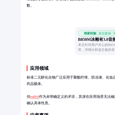
数。
商家经验
真实案例 ·
B850M冰雕有3.0
本文针对用户关心的B85
答，详细分析该主板的音
用户全面了解设备功能。
应用领域
标准二元醇化合物广泛应用于聚酯纤维、防冻液、化妆
药品载体。

但
eadiol
作为未明确定义的术语，其潜在应用场景无法确定
确认具体性质。