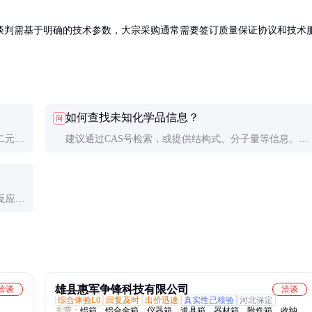
谈判需基于明确的技术参数，大宗采购通常需要签订质量保证协议和技术
如何查找未知化学品信息？
问
二元醇
建议通过CAS号检索，或提供结构式、分子量等信息。专
col。
业数据库如SciFinder、Reaxys可查询非公开化合物。
反应。
雄县惠军争锋科技有限公司
洽谈
洽谈
综合体验L0
回复及时
出价迅速
真实性已核验
河北保定
主营：
铝箱、铝合金箱、仪器箱、道具箱、器材箱、附件箱、收纳