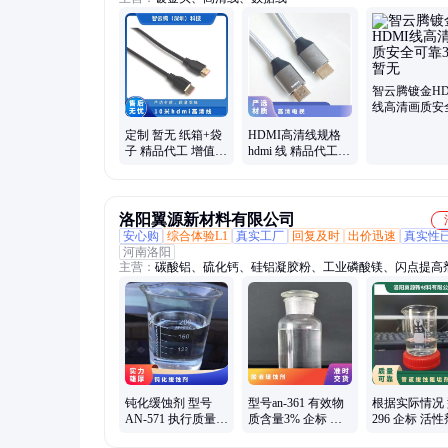
智云腾镀金HD
线高清画质安
靠30米暂无
定制 暂无 纸箱+袋
HDMI高清线规格
子 精品代工 增值税
hdmi 线 精品代工
10米hdmi高清线
暂无 定制 纸箱+袋
子 增值税
洛阳翼源新材料有限公司
安心购
综合体验L1
真实工厂
回复及时
出价迅速
真实性
河南洛阳
主营：
碳酸铝、硫化钙、硅铝凝胶粉、工业磷酸镁、闪点提高
面活性剂、耐火材料、水处理原材料
钝化缓蚀剂 型号
型号an-361 有效物
根据实际情况
AN-571 执行质量标
质含量3% 企标 参
296 企标 活性
准QB 暂无 根据水
考用量40mg 暂无
体 暂无 管道