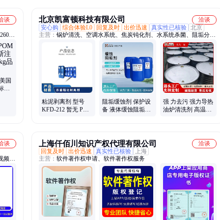
北京凯富顿科技有限公司
洽谈
洽谈
安心购
综合体验L0
回复及时
出价迅速
真实性已核验
北京
260、
主营：
锅炉清洗、空调水系统、焦炭钝化剂、水系统杀菌、阻垢分散
剂、洗涤高温水、粉尘抑制剂、脱硫增效剂、在线清洗剂、氧化除藻
剂、杀菌灭藻剂、水系统管道、无二氧化氯、空调冷凝器、金属表面
油污、清除附着藻类、烟气湿法脱硫、高电导反渗透、通风系统清
洗、空调风机盘管、导热油炉清洗、玻璃鳞片胶泥、烟气脱硫脱硝、
锅炉除垢除锈、填料水垢清洗
M美国
标准
经销
粘泥剥离剂 型号
阻垢缓蚀剂 保护设
强 力去污 强力导热
KFD-212 暂无 PH
备 液体缓蚀阻垢剂
油炉清洗剂 高温积
值使用范围6-8 有效
应用广泛 凯富顿
碳结焦清除剂 专业
物质含量30％
技术 凯富顿
上海仟佰川知识产权代理有限公司
洽谈
洽谈
回复及时
出价迅速
真实性已核验
上海
视频开
主营：
软件著作权申请、软件著作权服务
精密放
、接口