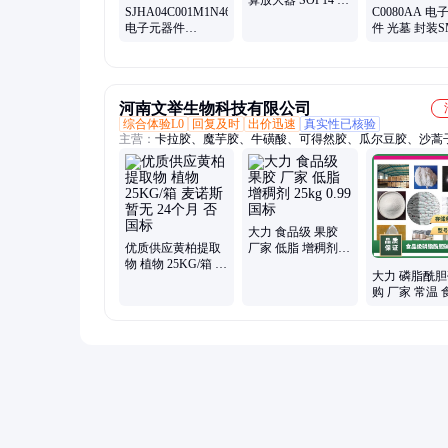
算放大器 SOP14 大
SJHA04C001M1N46
C0080AA 电
芯片 质量保障 批次
电子元器件
件 光墓 封装S
22+
SUMITOMO 批次
批号14+
暂无
河南文举生物科技有限公司
综合体验L0
回复及时
出价迅速
真实性已核验
主营：
卡拉胶、魔芋胶、牛磺酸、可得然胶、瓜尔豆胶、沙蒿
海藻酸钠、纳他酶素、食用明胶、聚丙烯酸钠、甲基纤维素、
酸钠、普鲁兰多糖、乳酸链球菌素、食品级黄原胶
大力 食品级 果胶
优质供应黄柏提取
厂家 低脂 增稠剂
物 植物 25KG/箱 麦
25kg 0.99 国标
大力 磷脂酰
诺斯 暂无 24个月
购 厂家 常温 
否 国标
级 营养强化剂
状液体