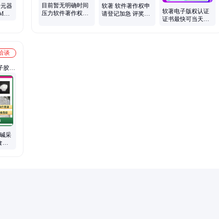
目前暂无明确时间
子元器
软著 软件著作权申
软著电子版权认证
压力软件著作权可
MA
请登记加急 评奖学
证书最快可当天出
以考虑普通件
金 考研 加学分
证，替代软件著作
权证书上架APP
洽谈
子胶、
酪蛋白
胆碱采
食品
 粘稠