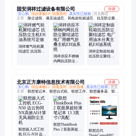
设备
固安润祥过滤设备有限公司
洽谈
安心购
综合体验L0
回复及时
真实性已核验
河北廊坊
主营：
除尘滤筒、液压油滤芯、风电齿轮箱滤芯、抗压防尘聚结
滤芯、过滤器滤芯、钢厂液压站油滤芯、电厂液压油滤芯、不锈
钢滤芯、工程机械滤芯、滤清器、润滑油滤芯、煤矿液压泵站滤
芯、盾构机滤芯、发电厂汽轮机滤芯、精密滤芯、船舶设备液压
滤芯、风电滤芯、聚结滤芯、滤芯、矿山机械设备滤芯、矿山机
械润滑油滤清器、双筒过滤器滤芯、自洁式空气滤芯、锅炉磨煤
润祥燃气轮机聚
机过滤器滤芯、三一重工液压油滤芯、徐工挖掘机滤芯
结滤芯 抗压防尘
润祥定制齿轮箱
主机EH油系统可
润祥供应不锈钢
抗压防尘聚结滤
定做
内网抗压防尘聚
芯 电厂用油水分
结滤芯 电厂用燃
离主机EH油系统
气折叠主机EH油
系统
北京正方康特信息技术有限公司
洽谈
安心购
综合体验L1
回复及时
出价迅速
真实性已核验
北京
主营：
联想笔记本、联想台式机、联想工作、联想服务器、联想
工控机、启天台式机、联想平板电脑、联想智慧大屏、联想一体
机、联想显示器、联想打印机、联想扬天、联想开天信创国产电
脑
联想ThinkBook
联想嵌入式工控
Plus 2 双面屏超轻
联想总代
机 ECG-N50 边云
薄笔记本 13.3英
ThinkCentreM820z