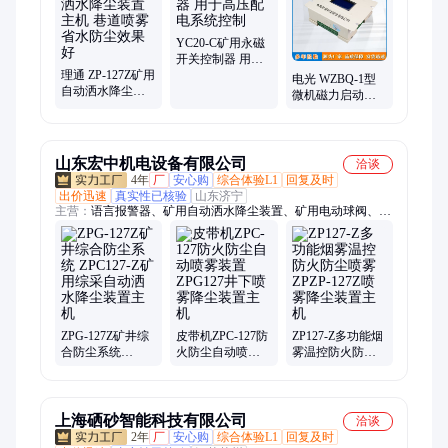
YC20-C矿用永磁
开关控制器 用于
理通 ZP-127Z矿用
高压配电系统控
电光 WZBQ-1型
自动洒水降尘装
制
微机磁力启动器
置主机 巷道喷雾
保护装置 过电压
省水防尘效果好
吸收保护
山东宏中机电设备有限公司
洽谈
4年
厂
安心购
综合体验L1
回复及时
出价迅速
真实性已核验
山东济宁
主营：
语言报警器、矿用自动洒水降尘装置、矿用电动球阀、矿
井综合防尘系统、矿用反冲洗式水质过滤器、无极绳绞车配件
ZPG-127Z矿井综
皮带机ZPC-127防
ZP127-Z多功能烟
合防尘系统
火防尘自动喷雾
雾温控防火防尘
ZPC127-Z矿用综
装置ZPG127井下
喷雾 ZPZP-127Z
采自动洒水降尘
喷雾降尘装置主
喷雾降尘装置主
装置主机
机
机
上海硒砂智能科技有限公司
洽谈
2年
厂
安心购
综合体验L1
回复及时