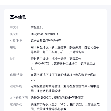
基本信息
中文名
防尘主机
英文名
Dustproof Industrial PC
材质/材料
铝合金外壳/不锈钢外壳
用途
用于粉尘环境下的工业控制、数据采集、自动化设备
等场景，如工厂车间、矿山、户外设备等。
特性
密封防尘设计，抗冲击振动，宽温工作
（-20℃~60℃），支持多种工业接口，长期稳定运
行。
作用/功能
在恶劣环境下提供可靠的计算机控制和数据处理能
力。
注意事项
定期检查密封条完整性，避免在腐蚀性气体环境中使
用，注意散热通风设计。
参考价格区间
约3000-20000元，视配置和防护等级而定
选购要点
关注防护等级（至少IP5X）、接口类型、工作温度范
围、抗震动性能等核心参数。