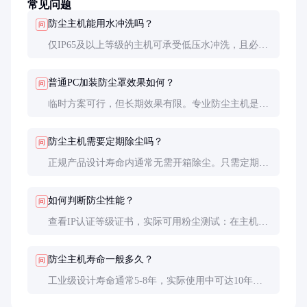
常见问题
防尘主机能用水冲洗吗？
问
仅IP65及以上等级的主机可承受低压水冲洗，且必须
在断电状态下进行。冲洗后需确保完全干燥再通电，
建议使用压缩空气吹干接口处。
普通PC加装防尘罩效果如何？
问
临时方案可行，但长期效果有限。专业防尘主机是从
元器件选型到结构设计的全方位防护，DIY方案无法
解决内部散热、震动等问题。
防尘主机需要定期除尘吗？
问
正规产品设计寿命内通常无需开箱除尘。只需定期清
洁外部散热片和接口部位，检查密封条完整性即可。
如何判断防尘性能？
问
查看IP认证等级证书，实际可用粉尘测试：在主机进
风口粘贴胶带，运行24小时后检查胶带灰尘附着量。
防尘主机寿命一般多久？
问
工业级设计寿命通常5-8年，实际使用中可达10年。
主要限制因素是电子元件自然老化，而非灰尘影响。