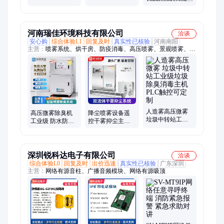
协同NX高效AI计
寸i7高配
高效办公版一体
算无风扇防尘主
台式机
机
河南瑞佳环境科技有限公司
洽谈
安心购
综合体验L1
回复及时
真实性已核验
河南南阳
主营：
喷雾系统、烘干房、防疫消毒、高压喷雾、景观喷雾、加
湿降温、车辆消毒、喷雾加湿、烘干消毒、汽车消毒、喷淋喷
雾、底盘清洗机、喷雾消毒机、中央清洗系统、车辆消毒通道、
车辆洗消中心、超高压清洗机、热水清洗机、食品卫生清洁设
备、泡沫清洗机、食品车间高压洗消机、高压洗消机、移动泡沫
清洗机、碱性泡沫清洗剂、酸性泡沫清洗剂
人造雾高压微雾
高压微雾除臭机
降尘喷雾设备遥
垃圾中转站工业
工业级 防水防尘
控干雾抑尘主机
级垃圾除臭消毒
主机 自动配比加
雾化防尘 自动高
主机 PLC触控可
药全覆盖喷洒 可
压式 可定制瑞佳
定制
定制
深圳锐科达电子有限公司
洽谈
综合体验L0
回复及时
出价迅速
真实性已核验
广东深圳
主营：
网络有源音柱、广播音频模块、网络有源吸顶