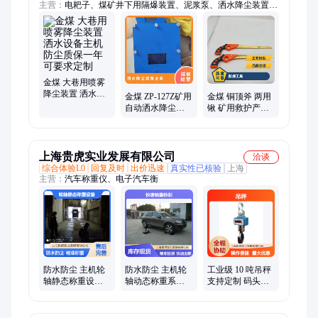
主营：
电耙子、煤矿井下用隔爆装置、泥浆泵、洒水降尘装置主
机、密闭门、全液压钻机、高倍数泡沫灭火装置、洒水降尘装
置、阻化泵、阻燃调节风窗、检力器、流量计、氧气呼吸器、乳
化液泵、钻机配件、矿用电缆、破拆工具、矿用电池、旧枕木、
风筒、氧气充填泵、风机、避难硐室、无压风门、氢氧化钙检验
仪器、多参数检测仪
金煤 大巷用喷雾
降尘装置 洒水设
金煤 ZP-127Z矿用
金煤 铜顶斧 两用
备主机 防尘质保
自动洒水降尘装
锹 矿用救护产品
一年 可要求定制
置主机 巷道喷雾
黄铜材质 多规格
省水防尘效果好
上海贵虎实业发展有限公司
洽谈
综合体验L0
回复及时
出价迅速
真实性已核验
上海
主营：
汽车称重仪、电子汽车衡
防水防尘 主机轮
防水防尘 主机轮
工业级 10 吨吊秤
轴静态称重设备
轴动态称重系统
支持定制 码头作
多轴同时检测 多
快速轴重检测
业 高精度称重
轴适配能力
IP65 防护等级