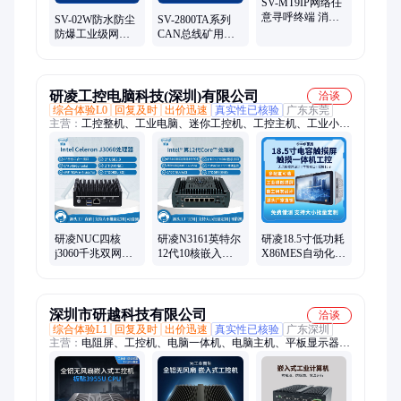
SV-MT9IP网络任
意寻呼终端 消防
SV-02W防水防尘
SV-2800TA系列
紧急报警 紧急求
防爆工业级网络
CAN总线矿用电
助对讲
电话主机 支持速
话打点广播模块
拨功能 一键拨号
电话
研凌工控电脑科技(深圳)有限公司
洽谈
综合体验L0
回复及时
出价迅速
真实性已核验
广东东莞
主营：
工控整机、工业电脑、迷你工控机、工控主机、工业小主
机、工控小主机、迷你电脑主机、嵌入式工控机、无风扇工控
机、可扩展工控机、工控一体机、工业平板
研凌NUC四核
研凌N3161英特尔
研凌18.5寸低功耗
j3060千兆双网口
12代10核嵌入式
X86MES自动化设
防尘低功耗PLC数
微型多网口工业
备电容式高清工
据交换工控主机
无风扇控制计算
业触摸一体机
机
深圳市研越科技有限公司
洽谈
综合体验L1
回复及时
出价迅速
真实性已核验
广东深圳
主营：
电阻屏、工控机、电脑一体机、电脑主机、平板显示器、
耐高低温机箱、工业平板电脑、嵌入式工控机、迷你电脑、工控
一体机、触摸一体机、工业一体机、工业显示器、服务器、GPU
服务器、工业主板、ITX主板、三防平板电脑、三防平板、工控