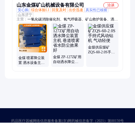
山东金煤矿山机械设备有限公司
洽谈
安心购
综合体验L1
回复及时
出价迅速
真实性已核验
山东济宁
主营：
一氧化碳消除催化剂、氧气呼吸器、矿山救护装备、洒水
降尘设备主机、洒水降尘装置、无压风门、全液压钻机、刮板机
配件、矿用摄像机、破拆工具、相变材料、一氧化碳催化剂、矿
用阻化剂、多参数气体报警仪、粉尘检测仪、氧气充填泵、通风
多参数检测仪、矿用洗靴机、智能充电柜、空气呼吸器、检力
器、矿用单轨吊、托辊缓冲托辊、瓦斯解析仪、矿用给煤机甲
金煤供应煤矿
带、矿用挖掘机
ZQS-60-2.0S手持
金煤 ZP-127Z矿用
式风动钻机 气动
金煤 喷雾降尘装
自动洒水降尘装
轻便
置 洒水设备主机
置主机 巷道喷雾
防尘质保一年 可
省水防尘效果好
要求定制
药品医疗器械网络信息服务备案(京)网药械信息备字（2021）第00159号
京ICP证030173号
京公网安备11000002000001号