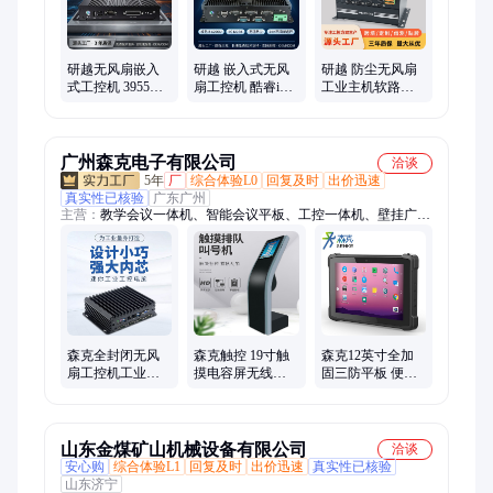
机主板、工业电脑、NAS、研华工控机、网安平台
研越无风扇嵌入
研越 嵌入式无风
研越 防尘无风扇
式工控机 3955U
扇工控机 酷睿i5
工业主机软路由
微型BOX主机 防
6200U 防尘抗干
多网口嵌入式工
尘低功效工业计
扰工业电脑工控
控机 支持定制
算机
主机
广州森克电子有限公司
洽谈
5年
厂
综合体验L0
回复及时
出价迅速
真实性已核验
广东广州
主营：
教学会议一体机、智能会议平板、工控一体机、壁挂广告
机、液晶广告机、户外广告机、纳米智慧黑板、人脸识别测温一
体机、排队叫号机、LED全彩屏、触摸显示屏、自助借还书机、
触控一体机、自助终端机、触摸查询一体机、液晶拼接屏、会议
一体机、直播屏、工业触控一体机、智能书柜、LED拼接屏、测
温机器人、触摸一体机
森克全封闭无风
森克触控 19寸触
森克12英寸全加
扇工控机工业防
摸电容屏无线排
固三防平板 便携
尘迷你主机嵌入
队叫号机 银行医
式工业pad工控手
式微型电脑多串
院排队管理系统
持平板电脑
口
山东金煤矿山机械设备有限公司
洽谈
安心购
综合体验L1
回复及时
出价迅速
真实性已核验
山东济宁