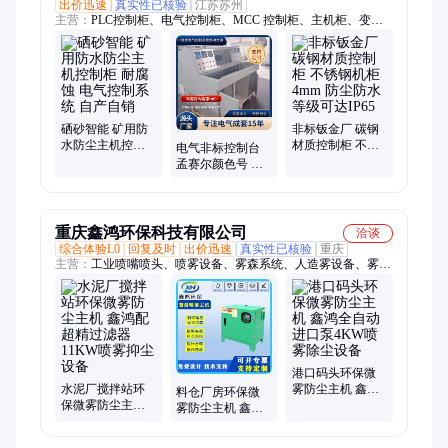
出价迅速
真实性已核验
江苏苏州
主营：
PLC控制柜、电气控制柜、MCC 控制柜、主机柜、变频
控制柜、低压自控柜、低压控制柜、电气控制系统、成套控制
柜、plc柜、操作台、仿威图机柜、正压防爆柜、自动化控制柜、
配电柜、动力柜、不锈钢控制箱、电气编程控制柜、电气成套接
线、PLC变频控制柜、PLC自控柜、软启动控制柜、星三角启动
控制柜、控制柜组装、水泵控制柜、非标控制柜
硒砂智能 矿用防
非标钣金厂 碳钢
水防尘主机控制
材质控制柜 不锈
电气非标控制台
柜 耐腐蚀 电气控
钢机柜 4mm 防尘
孟赛尔颜色号 材
制系统 自产自销
防水等级可达IP65
质可依需求定 可
视化显示屏监控
台
重庆鑫鸿环保科技有限公司
洽谈
综合体验L0
回复及时
出价迅速
真实性已核验
重庆
主营：
工业喷嘴喷头、喷雾设备、雾森系统、人造雾设备、雾森
设备、工业喷枪、喷淋设备、喷淋系统、除尘设备、降尘设备
港口码头环保微
水泥厂搅拌站环
雾防尘主机 鑫鸿
料仓厂房环保微
保微雾防尘主机
全自动进口泵
雾防尘主机 鑫鸿
鑫鸿配超精过滤
4KW喷雾除尘设
多功能定制7.5KW
器11KW喷雾抑尘
备
高压设备