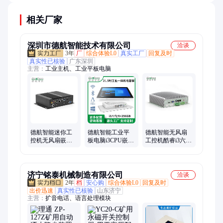
相关厂家
深圳市德航智能技术有限公司
洽谈
3年
厂
综合体验L0
真实工厂
回复及时
真实性已核验
广东深圳
主营：
工业主机、工业平板电脑
德航智能迷你工
德航智能工业平
德航智能无风扇
控机无风扇嵌入
板电脑i3CPU嵌入
工控机酷睿i3六代
式工业主机低功
式工控一体机12-
嵌入式工业主机
耗高性能防尘抗
21.5英寸8+256GB
电脑支持定制
震
济宁铭泰机械制造有限公司
洽谈
2年
档
安心购
综合体验L0
回复及时
出价迅速
真实性已核验
山东济宁
主营：
扩音电话、语言处理模块