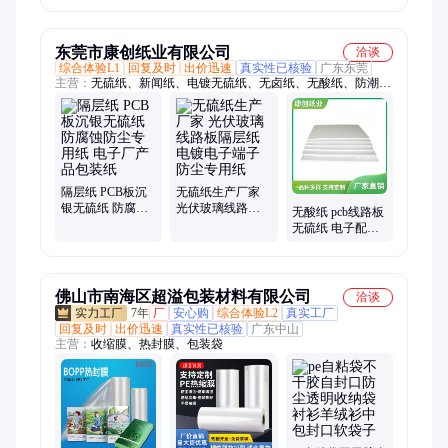
家直供 永洋酒店
简单带断纸
东莞市康创纸业有限公司
洽谈
综合体验L1
回复及时
出价迅速
真实性已核验
广东东莞
主营：
无硫纸、新闻纸、电镀无硫纸、无卤纸、无酸纸、防潮
纸、防霉纸、隔层纸、隔离纸、硅片隔离纸、垫片纸、玻璃隔层
纸、玻璃保护纸、五金冲压隔层纸、不锈钢衬纸、光伏玻璃包装
纸、玻璃衬纸、玻璃包装纸、防静电隔离纸、牛皮纸、拷贝纸、
工业纸
隔层纸 PCB板沉
无硫纸生产厂家
银无硫纸 防腐蚀
光伏玻璃线路板
无酸纸 pcb线路板
防尘专用纸 电子
隔层纸 电镀电子
无硫纸 电子配件
厂产品包装纸
端子防尘专用纸
厂防腐蚀防尘专
用纸
佛山市南海区超溢包装材料有限公司
洽谈
7年
厂
安心购
综合体验L2
真实工厂
回复及时
出价迅速
真实性已核验
广东中山
主营：
收缩膜、热封膜、包装袋