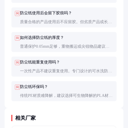
渗透。但长时间浸泡或高压水冲击仍可能渗漏，特殊
防水需求建议选择加厚型或专业防水布。
防尘纸使用后会留下胶痕吗？
问
质量合格的产品使用后不应留胶。但劣质产品或长时
间粘贴在漆面可能会残留，建议先小面积测试，移除
时用吹风机加热可降低留胶风险。
如何选择防尘纸的厚度？
问
普通保护0.05mm足够，重物搬运或尖锐物品建议
0.08mm以上。装修粉尘防护选0.03-0.05mm即可，过
厚反而影响铺设平整度。
防尘纸能重复使用吗？
问
一次性产品不建议重复使用。专门设计的可水洗防尘
布可重复使用5-10次，但每次使用后防护性能会有所
下降。
防尘纸环保吗？
问
传统PE材质难降解，建议选择可生物降解的PLA材质
或纸质防尘垫。部分厂家还提供回收服务，减少环境
负担。
相关厂家