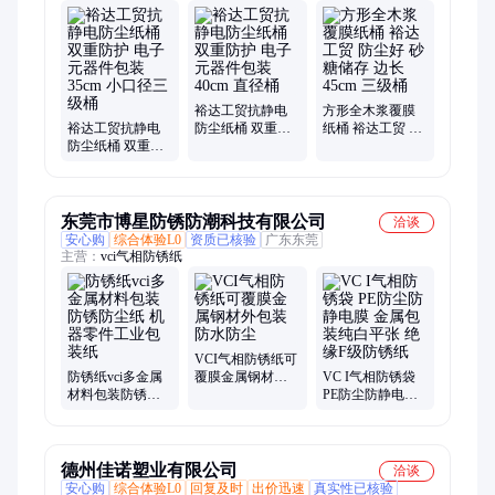
桶、彩色纸桶、手柄纸桶、纸桶生产厂家、郑州纸桶、河南纸
桶、出口纸桶、定制纸桶、危包纸桶、内覆膜纸桶、出口包装桶
裕达工贸抗静电
方形全木浆覆膜
裕达工贸抗静电
防尘纸桶 双重防
纸桶 裕达工贸 防
防尘纸桶 双重防
护 电子元器件包
尘好 砂糖储存 边
护 电子元器件包
装 40cm 直径桶
长 45cm 三级桶
装 35cm 小口径三
级桶
东莞市博星防锈防潮科技有限公司
洽谈
安心购
综合体验L0
资质已核验
广东东莞
主营：
vci气相防锈纸
VCI气相防锈纸可
防锈纸vci多金属
覆膜金属钢材外
VC I气相防锈袋
材料包装防锈防
包装防水防尘
PE防尘防静电膜
尘纸 机器零件工
金属包装纯白平
业包装纸
张 绝缘F级防锈纸
德州佳诺塑业有限公司
洽谈
安心购
综合体验L0
回复及时
出价迅速
真实性已核验