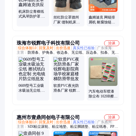
帆布软连接、铁屑车、丝杆防护罩
机床防尘青稞纸
式风琴防护罩 生
丝杠防尘罩德州
鑫姆迪克 网链排
产雕刻机伸缩防
厂家 缝制机床丝
屑机 耐腐蚀链板
尘罩鑫姆迪克供
杠防护罩按要求
线 定制灵活 结构
应
定做
稳固
珠海市锐辉电子科技有限公司
洽谈
综合体验L0
回复及时
出价迅速
真实性已核验
广东珠海
主营：
防滑条、护角条、收边条、无尘纸、压边条、扣条、无尘
布、鞋套机 鞋套、粘尘布、PVC帘、防静电服、防静电鞋、手
指套、防护手套、粘尘地垫、粘尘棒、粘尘滚轮、粘尘滚筒、防
静电毛刷
0609型号工业吸
软质PVC夜光防
水吸油无尘纸 擦
滑条厂家 锐辉电
汽车电动车喷漆
拭纸白色定制 光
影院商场学校家
除尘布 1020B擦拭
电镜片防尘纸批
庭楼梯防滑带批
布批发 金毛丝无
发
发
纺布粘尘布 质优
惠州市壹鼎同创电子有限公司
洽谈
综合体验L0
回复及时
出价迅速
真实性已核验
广东惠州
主营：
SDI粘尘滚轮、粘尘地垫、粘尘脚踏垫、粘尘纸卷、PP免
刀粘尘纸卷、工业擦拭纸、无尘纸、点断大卷纸、白色无尘布、