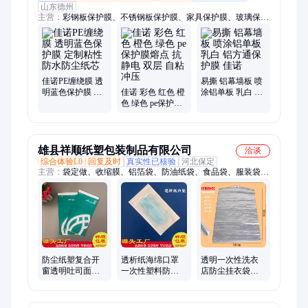
山东德州
主营：
彩钢板保护膜、不锈钢板保护膜、家具保护膜、玻璃保护
膜、彩涂板保护膜、铝塑板保护膜、电器柜保护膜、踢脚线保护
膜、塑料外壳保护膜、铝合金门窗保护膜、塑钢门窗保护膜、铝
板保护膜、镀锌板保护膜、汽车内饰毯保护膜、地板保护膜、装
饰板保护膜、净化板保护膜、金钢网保护膜、防火板保护膜、石
材保护膜、铝单板保护膜、汽车轮毂保护膜、亚克力板保护膜
佳诺PE缠绕膜 透
易撕 铝幕墙板 喷
明蓝色保护膜 定
佳诺 彩色 红色 橙
涂铝单板 乳白 铝
制粘性 防水防尘
色 绿色 pe保护膜
方通保护膜 佳诺
纸芯
熔点 抗静电 双层
自粘 冲压
雄县祥顺纸塑包装制品有限公司
洽谈
综合体验L0
回复及时
真实性已核验
河北保定
主营：
袋定做、收缩膜、铝箔袋、防油纸袋、食品袋、服装袋、
快递袋、自封袋、打包袋、真空袋、桶装水、背心袋、编织袋、
复合袋、口罩袋、无纺布、袋定制、包装袋、吸嘴袋、扣手袋、
洗衣袋、饮料袋、食品包装、白色泡沫、服装塑料、加厚快递
防尘纸塑复合开
透析纸海绵口罩
透明一次性洗衣
窗透明吐司面包
一次性塑料防尘
店防尘挂衣袋酒
袋烘焙淋膜纸防
防护口罩袋 自封
店用品塑料防潮
油袋可加印logo
加厚防水包装袋
袋现货可加印logo