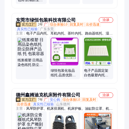
包用 防潮防尘密
防潮防尘密封好
制 密封耐磨品质
封佳 原料加厚 鼎
优
旭包装
东莞市绿恒包装科技有限公司
洽谈
2年
厂
综合体验L0
回复及时
出价迅速
真实性已核验
广东东莞
主营：
电子产品内托、耳机内托、茶叶内托、路由器纸托、湿压
纸托、纸浆托、精品纸托、化妆品纸托、黑色纸托、酒类纸托、
电器纸托、纸浆模塑、纸板内衬、环保纸托、五金纸托、染色纸
托、甘蔗浆纸托、手机纸托、白色纸内托、咖啡纸托、环保精品
纸浆托、平板电脑纸托、咖啡粉纸托、纸托、海绵内托
纸浆模塑 日用品
染色纸托 防尘防
摔产品纸 托 包装
绿恒包装化妆品
电子产品固定架
容器
纸托 品质优防震
白色吸塑内托
抗压 定制能力强
PET吸塑内衬 塑
货源充足
料内衬
德州鑫姆迪克机床附件有限公司
洽谈
7年
厂
安心购
综合体验L0
回复及时
出价迅速
真实性已核验
山东德州
主营：
风琴防护罩、机床排屑机、机床护板、油缸防尘罩、机床
刮屑板、机床冷却管、拖链、刮屑板、机床灯、机床防护罩、钢
制拖链、机床排削机、集屑车、钢板防护罩、车床排屑机、机床
排屑器、机床外防护、风琴罩、排屑机、机床外壳、塑料拖链、