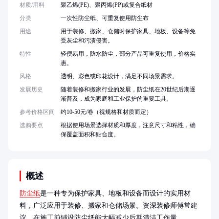
材质/用料
聚乙烯(PE)、聚丙烯(PP)或复合纸材
分类
一次性防尘纸、可重复使用防尘布
用途
用于装修、搬家、仓储时保护家具、地板、设备等免
受灰尘和污渍侵害。
特性
轻便易用，防水防尘，部分产品可重复使用，价格实
惠。
风格
透明、彩色或印花设计，满足不同场景需求。
发展历史
随着装修和搬家行业的发展，防尘纸在20世纪后期逐
渐普及，成为家庭和工业保护的重要工具。
参考价格区间
约10-50元/卷（视规格和材质而定）
选购要点
根据使用场景选择材质和厚度，注意尺寸和粘性，确
保覆盖面积和贴合度。
概述
防尘纸
是一种专为保护家具、地板和设备而设计的实用材
料，广泛应用于装修、搬家和仓储场景。资深装修师傅常建
议，在施工前铺设防尘纸能大幅减少后期清洁工作量。
