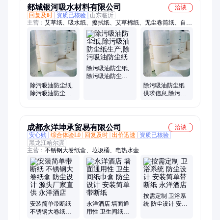
郯城银河吸水材料有限公司
洽谈
回复及时
资质已核验
山东临沂
主营：
艾草纸、吸水纸、擦拭纸、艾草棉纸、无尘卷筒纸、自动
擦试纸、除污吸油防尘纸、工业擦拭除尘纸、卫生巾、银河系水
材料
除污吸油防尘纸,
除污吸油防尘纸
生产,除污吸油防
除污吸油防尘纸,
除污吸油防尘纸
尘纸
除污吸油防尘纸
供求信息,除污吸
生产厂家,除污吸
油防尘纸经销商,
油防尘纸批发价
除污吸油防尘纸
种类_银河吸水_
无尘纸
成都永洋坤承贸易有限公司
洽谈
安心购
综合体验L0
回复及时
出价迅速
资质已核验
黑龙江哈尔滨
主营：
不锈钢大卷纸盒、垃圾桶、电热水壶
按需定制 卫浴系
安装简单带断纸
永洋酒店 墙面通
统 防尘设计 安装
不锈钢大卷纸盒
用性 卫生间纸巾
简单带断纸 永洋
防尘设计 源头厂
盒 防尘设计 安装
酒店