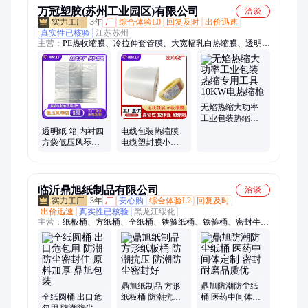
万冠塑胶(苏州工业园区)有限公司
洽谈
3年
厂
综合体验L0
回复及时
出价迅速
真实性已核验
江苏苏州
主营：
PE热收缩膜、冷拉伸套管膜、大宽幅乳白热缩膜、透明纸
箱内衬、自动包装机PE膜、食品级塑料袋、平口袋、袖口式热缩
膜、托盘热缩膜、防老化膜、GRS再生膜
无焰热缩大功率
工业包装热缩专
用工具10KW电热
透明纸 箱 内衬四
电线包装热缩膜
缩枪
方袋低压风琴袋
电缆塑封膜小规
纸箱防尘透明包
格pe热收缩膜批发
装塑料袋折边平
全新pe料ROHS标
口袋
准
临沂鼎旭纸制品有限公司
洽谈
3年
厂
安心购
综合体验L2
回复及时
出价迅速
真实性已核验
黑龙江绥化
主营：
纸板桶、方纸桶、全纸桶、铁箍纸桶、铁箍桶、密封牛皮
方形桶
鼎旭纸制品 方形
鼎旭防潮防尘纸
全纸圆桶 出口危
纸板桶 防潮抗压
桶 医药中间体定