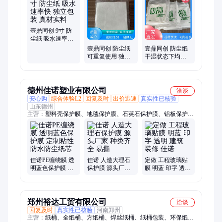
刮胶、感光胶、丝印对位膜、胶带、试印膜、PU手套、吸油
棉、干燥剂、PE粘尘滚筒、SDI蓝色静电滚轮、丝印膜、粘尘
布、美纹胶带、PET绿色高温胶带、3M600胶带、胶刮
壹鼎同创 9寸 防
尘纸 吸水速率快
独立包装 真材实
壹鼎同创 防尘纸
壹鼎同创 防尘纸
料
可重复使用 独立
干湿状态下均不
包装 真材实料
易破损 极高的吸
水性
德州佳诺塑业有限公司
洽谈
安心购
综合体验L2
回复及时
出价迅速
真实性已核验
山东德州
主营：
塑料壳保护膜、地毯保护膜、石英石保护膜、铝板保护
膜、门窗保护膜、保温板保护膜、自粘透明pe膜、铝单板保护
膜、玻璃保护膜、彩钢板保护膜、不锈钢板保护膜、家具保护
膜、橱柜板保护膜、踢脚线保护膜、防盗门保护膜、地板保护
膜、彩涂板保护膜、铝塑板保护膜、镜面板保护膜、装饰板保护
膜、UV板保护膜、彩晶玻璃保护膜、防火板保护膜、净化板保
佳诺PE缠绕膜 透
佳诺 人造大理石
定做 工程玻璃贴
护膜
明蓝色保护膜 定
保护膜 源头厂家
膜 明蓝 印字 透明
制粘性 防水防尘
种类齐全 易撕
建筑 装修 佳诺
纸芯
郑州裕达工贸有限公司
洽谈
回复及时
真实性已核验
河南郑州
主营：
纸桶、全纸桶、方纸桶、焊丝纸桶、纸桶包装、环保纸