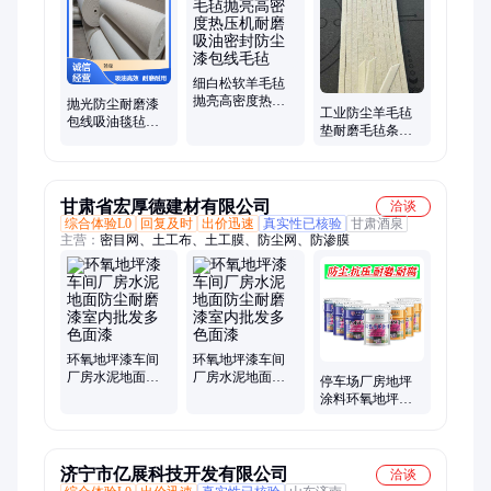
细白松软羊毛毡
抛亮高密度热压
抛光防尘耐磨漆
工业防尘羊毛毡
机耐磨吸油密封
包线吸油毯毡工
垫耐磨毛毡条清
防尘漆包线毛毡
业羊毛毡1-50mm
洁吸油毡漆包线
加油站吸油棉
密封羊毛毡
甘肃省宏厚德建材有限公司
洽谈
综合体验L0
回复及时
出价迅速
真实性已核验
甘肃酒泉
主营：
密目网、土工布、土工膜、防尘网、防渗膜
环氧地坪漆车间
环氧地坪漆车间
厂房水泥地面防
厂房水泥地面防
停车场厂房地坪
尘耐磨漆室内批
尘耐磨漆室内批
涂料环氧地坪漆
发多色面漆
发多色面漆
厂 房水泥地面防
尘耐磨
济宁市亿展科技开发有限公司
洽谈