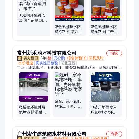
烯基树脂、防腐涂料、丙烯酸聚氨酯涂料、玻璃鳞片涂料、氰凝
防水防腐涂料、无溶剂环氧涂料、环氧玻璃鳞片胶泥、中温玻璃
鳞片胶泥、中高温玻璃鳞片涂料、高温玻璃鳞片涂料、氰凝防腐
无溶剂环氧树脂
涂料、氰凝防水涂料
漆 防尘耐磨 城市
管道用 厂家生产
灰色氰凝防水防
灰色氰凝防水防
腐涂料 粘结力强
腐涂料 耐冲击性
污水池堵漏工程
好 冷库冷却塔用
方便施工
工业防腐
常州新禾地坪科技有限公司
洽谈
3年
档
安心购
综合体验L0
回复及时
出价迅速
真实性已核验
湖北宜昌
主营：
环氧地坪、固化地坪、陶瓷颗粒防滑路面、环氧地坪漆、
楼梯环氧地坪漆、车库环氧地坪漆、卡丁车赛道防滑地坪、聚氨
酯砂浆地坪、聚氨酯超耐磨地坪、金刚砂耐磨固化地坪、加油站
防滑路面、PVC塑胶地板、车库防滑坡道地坪、不发火防静电地
坪、FRP玻璃钢防腐、水性聚氨酯砂浆自流平、密封固化剂地坪
超耐厂家环氧地
坪施工 车间厂房
楼梯做环氧树脂
电镀厂地面改造
环氧树脂地坪漆
地坪漆 防滑耐磨
环氧树脂地坪漆
耐磨防尘
防尘美观 包工包
施工班组 防尘耐
料施工
磨
广州宏牛建筑防水材料有限公司
洽谈
6年
厂
综合体验L0
回复及时
出价迅速