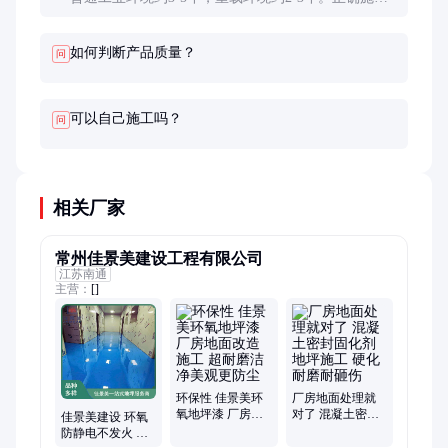
和维护可延长至5-8年。定期打蜡保养能显著延长使
用寿命。
如何判断产品质量？
问
可以自己施工吗？
问
相关厂家
常州佳景美建设工程有限公司
江苏南通
主营：
[]
环保性 佳景美环
厂房地面处理就
氧地坪漆 厂房地
对了 混凝土密封
佳景美建设 环氧
面改造施工 超耐
固化剂地坪施工
防静电不发火 地
磨洁净美观更防
硬化耐磨耐砸伤