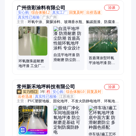
广州倍彩涂料有限公司
洽谈
安心购
综合体验L2
真实工厂
回复及时
出价迅速
真实性已核验
广东广州
主营：
环氧中涂、聚脲涂料、玻璃香水瓶、氟碳面漆、防腐漆、
聚氨酯面漆、丙烯酸面漆、无机外墙漆、快干标线漆、环氧地坪
漆、环氧封闭底漆、水性玻璃烤漆、无机内墙面漆、无机富锌底
漆、环氧富锌底漆、无机内墙底漆、双组份标线漆、真石漆、丙
烯酸地坪漆、环氧云铁中间漆、地面专用标线漆、机场专用划线
漆、双组分划线漆、沥青改色涂料、路面标线涂料
自流平地坪漆 防
首盾薄涂型环氧
滑耐磨 防尘防潮
环氧微珠超耐磨
平涂地坪漆 防尘
首盾高性能环氧
地坪漆 工业厂房
防潮耐磨容易清
地坪涂料 专业设
工厂车间防尘抗
洁专业地坪涂料
计
压地面漆
常州新禾地坪科技有限公司
洽谈
3年
档
安心购
综合体验L0
回复及时
出价迅速
真实性已核验
江苏南京
主营：
PVC塑胶地板、固化地坪、不发火防静电地坪、环氧地坪
漆、FRP玻璃钢防腐、玻璃钢防腐制品、EPDM塑胶地坪、防静
电地板、环氧彩砂自流平地坪、陶瓷颗粒防滑路面、水性聚氨酯
砂浆地坪、聚氨酯超耐磨地坪、金刚砂耐磨地坪、硅PU球场地
坪、无机磨石地坪、彩石地坪
停车场3遍工艺环