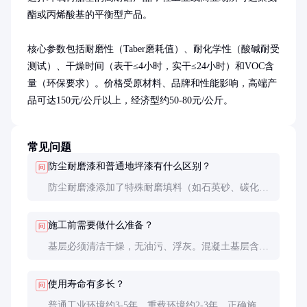
酯或丙烯酸基的平衡型产品。

核心参数包括耐磨性（Taber磨耗值）、耐化学性（酸碱耐受
测试）、干燥时间（表干≤4小时，实干≤24小时）和VOC含
量（环保要求）。价格受原材料、品牌和性能影响，高端产
品可达150元/公斤以上，经济型约50-80元/公斤。
常见问题
防尘耐磨漆和普通地坪漆有什么区别？
问
防尘耐磨漆添加了特殊耐磨填料（如石英砂、碳化
硅），耐磨性是普通漆的3-5倍。此外，它更注重防
尘性能，表面致密光滑，不易积灰。
施工前需要做什么准备？
问
基层必须清洁干燥，无油污、浮灰。混凝土基层含水
率应低于8%，强度≥C20。如有裂缝需先修补，必要
时做打磨处理。
使用寿命有多长？
问
普通工业环境约3-5年，重载环境约2-3年。正确施工