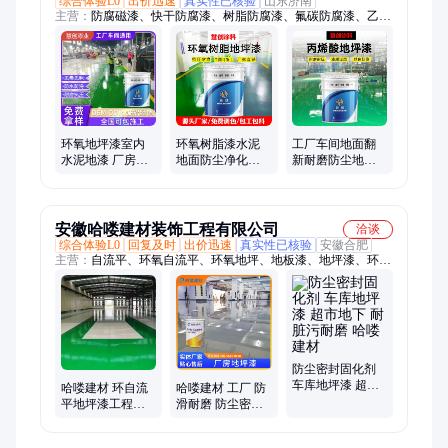
综合体验L0
出价迅速
真实性已核验
山东济南
主营：
防腐磁漆、快干防腐漆、树脂防腐漆、氟碳防腐漆、乙烯
防腐漆、导静电防腐漆、富锌防腐底漆、聚氨酯防腐漆、耐高温
防腐漆、环氧树脂无毒、反光隔热防水
环氧地坪漆室内
环氧树脂漆水泥
工厂车间地面翻
水泥地漆 厂房车
地面防尘净化地
新耐磨防尘地坪
库防尘耐磨漆封
坪防滑耐磨工厂
漆仓库停车场防
闭底漆
车间地面油漆
滑防腐地板漆地
面漆
安徽哈喽建材装饰工程有限公司
洽谈
综合体验L0
回复及时
出价迅速
真实性已核验
安徽合肥
主营：
自流平、环氧自流平、环氧地坪、地板漆、地坪漆、环氧
地坪漆、环氧面漆、工业地坪、环氧地板、环氧树脂、地坪涂
料、地坪施工、彩砂地坪、地坪材料、耐磨地坪、固化剂地坪、
密封固化剂、固化剂水泥、水泥地坪、车库地坪、厂房地坪、车
位地坪
防尘密封固化剂
车库地坪漆 超市
哈喽建材 环自流
哈喽建材 工厂 防
地下 耐脏污耐磨
平地坪漆工程耐
滑耐磨 防尘密封
哈喽建材
磨涂料 化工水池
固化剂 厂房地坪
管道防尘涂料
漆