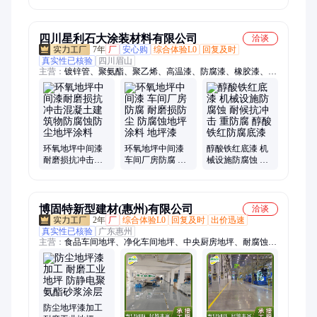
坪漆 洁净防尘更
尘
耐磨 支持定制化
施工
四川星利石大涂装材料有限公司
洽谈
7年
厂
安心购
综合体验L0
回复及时
真实性已核验
四川眉山
主营：
镀锌管、聚氨酯、聚乙烯、高温漆、防腐漆、橡胶漆、氟
碳漆、地坪面漆、防腐油漆、富锌底漆、封闭底漆、防腐底漆、
氟碳面漆、罩光清漆、防腐面漆、镀锌板、装饰涂料、高温涂
料、橡胶涂料、防霉涂料、地坪涂料、环氧地坪、环氧富锌、氯
化橡胶、建筑塔体
环氧地坪中间漆
环氧地坪中间漆
醇酸铁红底漆 机
耐磨损抗冲击混
车间厂房防腐 耐
械设施防腐蚀 耐
凝土建筑物防腐
磨损防尘 防腐蚀
候抗冲击 重防腐
蚀防尘地坪涂料
地坪涂料 地坪漆
醇酸铁红防腐底
漆
博固特新型建材(惠州)有限公司
洽谈
2年
厂
综合体验L0
回复及时
出价迅速
真实性已核验
广东惠州
主营：
食品车间地坪、净化车间地坪、中央厨房地坪、耐腐蚀地
坪、耐酸碱地坪、糖果车间地坪、洁净车间地坪、防静电聚氨酯
地坪、耐用地坪、水性聚氨酯砂浆地面、防静电聚氨酯砂浆涂
层、聚氨酯彩砂自流平涂层、薄型聚氨酯自流平地面、标准型聚
氨酯地坪涂料、高性能聚氨酯自流平层、防静电聚氨酯砂浆地
面、水性聚氨酯彩砂地面、薄涂聚氨酯自流平系统、标准聚氨酯
防尘地坪漆加工