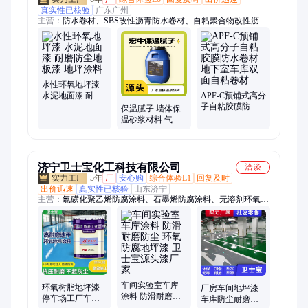
真实性已核验
广东广州
主营：
防水卷材、SBS改性沥青防水卷材、自粘聚合物改性沥青
防水卷材、水性环氧地坪漆、防水涂料、防水材料、腻子粉、瓷
砖胶、非沥青基高分子自粘胶膜防水卷材、SBS改性沥青耐根穿
刺防水卷材、耐根穿刺防水卷材、聚氨酯防水涂料、聚脲防水涂
料、反应粘结型高分子膜基湿铺防水卷材、三元乙丙橡胶防水卷
材、丙纶防水卷材、双面自粘防水卷材、水泥基渗透结晶型防水
水性环氧地坪漆
涂料、水性纳米中空玻璃微珠保温隔热涂料、2H隔热保温全效
水泥地面漆 耐磨
APF-C预铺式高分
防尘地板漆 地坪
子自粘胶膜防水
凝胶、保温找平凝胶、高聚物改性沥青防水卷材、桥面防水涂
保温腻子 墙体保
涂料
卷材 地下室车库
料、弹性体SBS改性沥青防水卷材、sbs弹性体改性沥青防水卷
温砂浆材料 气凝
双面自粘卷材
胶绝热中涂层 建
材、xps挤塑板
筑隔音涂料
济宁卫士宝化工科技有限公司
洽谈
5年
厂
安心购
综合体验L1
回复及时
出价迅速
真实性已核验
山东济宁
主营：
氯磺化聚乙烯防腐涂料、石墨烯防腐涂料、无溶剂环氧重
防腐涂料、环氧富锌底漆、有机硅耐高温漆、停车场划线漆、丙
烯酸聚氨酯面漆、环氧耐酸碱高温漆、环氧云铁中间漆、环氧树
脂漆、石墨烯防腐漆、环氧磷酸锌底漆、Tt-300漆酚酞树脂重防
腐漆、水性高温漆、氟碳防腐漆水性工业漆、环氧防锈底漆、环
氧酚醛防腐漆、高氯化聚乙烯防腐漆、耐油底漆、钠钛米防腐
漆、水性带锈防锈漆、烟道防腐底漆、马路划线漆、环氧煤沥青
车间实验室车库
漆、石墨烯导热涂料
环氧树脂地坪漆
厂房车间地坪漆
涂料 防滑耐磨防
停车场工厂车间
车库防尘耐磨水
尘 环氧防腐地坪