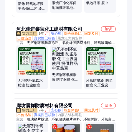
眼镜厂净化车间
氧地坪漆 底中面
新禾 环氧地坪漆
地面做环氧地坪
方案 防滑耐磨防
平涂4遍工艺 漆面
漆 防尘耐磨是基
尘 多种颜色搭配
高亮度 防尘耐磨
础 可定制防腐防
损
静电
河北佳进鑫宝化工建材有限公司
洽谈
1年
厂
安心购
综合体验L1
回复及时
出价迅速
真实性已核验
黑龙江大兴安岭
主营：
无溶剂环氧防腐涂料、氯化橡胶防腐涂料、环氧玻璃鳞片
防腐涂料、云铁中间漆、钢结构防腐漆、环氧富锌漆、高氯化聚
乙烯防腐漆、氯化橡胶防腐面漆、玻璃鳞片漆、钢结构工业防腐
漆、工业防腐漆、环氧防腐漆、无溶剂环氧防腐漆、无溶剂环氧
树脂漆、乙烯基酯树脂、环氧砂浆、丙烯酸聚氨酯涂料、8710饮
用水管道防、环氧玻璃鳞片涂料、环氧树脂防腐涂料、三布五涂
玻璃钢防腐、水池防腐涂料、玻璃鳞片涂料、无溶剂环氧液体涂
无溶剂环氧树脂
漆 防尘耐磨 化工
料
无溶剂环氧饮水
环氧防腐漆 防尘
业设备使用 提供
舱漆 防尘耐磨 钢
耐磨 化工业设备
样品 中冀鑫宝
结构储罐防腐 提
使用 免费技术指
供样品 中冀鑫宝
导 中冀鑫宝
廊坊晨祥防腐材料有限公司
洽谈
2年
厂
安心购
综合体验L1
回复及时
出价迅速
真实性已核验
内蒙古锡林郭勒
主营：
玻璃鳞片胶泥、环氧玻璃鳞片涂料、环氧树脂、环氧富锌
漆、环氧煤沥青漆、氟碳漆、环氧富锌底漆、环氧沥青漆、环氧
云铁中间漆、聚氨酯面漆、水性环氧富锌底漆、聚氨酯涂料、乙