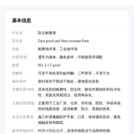
基本信息
中文名
防尘耐磨漆
英文名
Dust-proof and Wear-resistant Paint
别名
耐磨地坪漆、工业地坪漆
外观/性状
通常为液体，颜色多样，可根据需求调配
密度
约1.2-1.5 g/cm³
溶解性
可溶于有机溶剂如丙酮、二甲苯等，不溶于水
储存条件
密封保存于阴凉干燥处，避免阳光直射
主要性质/特性
具有优异的耐磨性、防尘性、耐化学腐蚀性和抗冲击
性，表面光滑易清洁，使用寿命长。
主要应用/用途
主要用于工业厂房、仓库、停车场、医院、学校等场
所的地面涂装，提供耐磨、防尘、美观的效果。
安全注意事项
施工时需佩戴防护手套、口罩，保持通风良好，避免
接触皮肤和眼睛。
参考价格区间
约50-150元/公斤，具体价格取决于品牌和性能