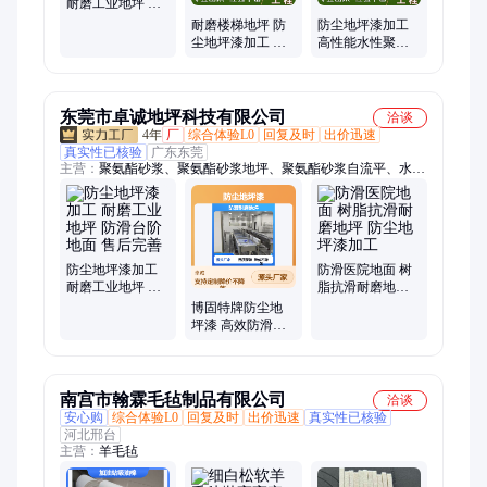
自流平涂料、高性能水性聚氨酯地面、防静电聚氨酯自流平地、
耐磨工业地坪 防
静电聚氨酯砂浆
聚氨酯树脂防滑地板、树脂抗滑耐磨地坪、楼梯专用耐磨地坪、
耐磨楼梯地坪 防
防尘地坪漆加工
涂层
工业耐磨地坪
尘地坪漆加工 防
高性能水性聚氨
静电聚氨酯自流
酯地面 耐磨楼梯
平地面
地坪
东莞市卓诚地坪科技有限公司
洽谈
4年
厂
综合体验L0
回复及时
出价迅速
真实性已核验
广东东莞
主营：
聚氨酯砂浆、聚氨酯砂浆地坪、聚氨酯砂浆自流平、水性
聚氨酯砂浆、水性聚氨酯砂浆地坪、水性聚氨酯砂浆自流平、聚
氨酯地坪、水性聚氨酯地坪、聚氨酯自流平地坪、水性聚氨酯自
流平、电子厂防滑防静电地坪、厨房防滑抗污地坪、工业重载耐
磨地坪、防滑环氧地坪、防滑耐磨地坪、防滑树脂地坪、防滑聚
氨酯地坪、树脂抗滑耐磨地坪、聚氨酯树脂防滑地板、楼梯专用
防尘地坪漆加工
防滑医院地面 树
耐磨地坪、工业耐磨地坪、电子厂防静电防滑地坪、厨房专用防
耐磨工业地坪 防
脂抗滑耐磨地坪
滑台阶地面 售后
防尘地坪漆加工
滑地坪、健身房专用防滑地坪、防滑耐磨一体地坪
博固特牌防尘地
完善
坪漆 高效防滑耐
磨地坪 自动化生
产
南宫市翰霖毛毡制品有限公司
洽谈
安心购
综合体验L0
回复及时
出价迅速
真实性已核验
河北邢台
主营：
羊毛毡