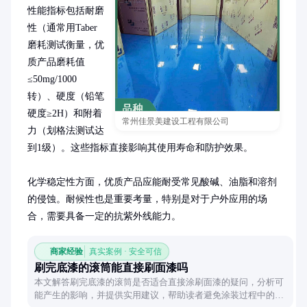
性能指标包括耐磨
性（通常用Taber
磨耗测试衡量，优
质产品磨耗值
≤50mg/1000
转）、硬度（铅笔
硬度≥2H）和附着
常州佳景美建设工程有限公司
力（划格法测试达
到1级）。这些指标直接影响其使用寿命和防护效果。

化学稳定性方面，优质产品应能耐受常见酸碱、油脂和溶剂
的侵蚀。耐候性也是重要考量，特别是对于户外应用的场
合，需要具备一定的抗紫外线能力。
商家经验
真实案例 · 安全可信
刷完底漆的滚筒能直接刷面漆吗
本文解答刷完底漆的滚筒是否适合直接涂刷面漆的疑问，分析可
能产生的影响，并提供实用建议，帮助读者避免涂装过程中的常