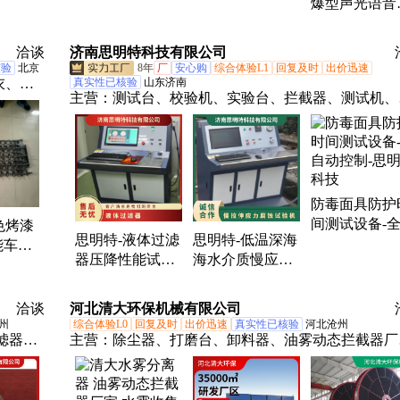
爆型声光语音
率高 发货快
用寿命长
警器 诚意销售
装方便 性能
洽谈
济南思明特科技有限公司
核验
北京
8年
厂
安心购
综合体验L1
回复及时
出价迅速
衣、防
真实性已核验
山东济南
主营：
测试台、校验机、实验台、拦截器、测试机、
元、排
破机、管水压、测试仪、检测台、cng软管、检测仪
验机、试验仪、瓶水压、检验机、石油管、静液压、
缩机、呼吸器、增压泵、疲劳机
防毒面具防护
间测试设备-
色烤漆
思明特-液体过滤
思明特-低温深海
动控制-思明
能车辆
器压降性能试验
海水介质慢应变
技
kg减速
机-拦截器检测设
速率应力腐蚀试
口路障
备-SUPC
验机-SUPC
洽谈
河北清大环保机械有限公司
州
综合体验L0
回复及时
出价迅速
真实性已核验
河北沧州
滤器、
主营：
除尘器、打磨台、卸料器、油雾动态拦截器厂
双联过
家、活性炭、水喷淋、在线监测、工业油烟、燃烧设
备、除尘设备、清大环保、催化净化器、喷淋净化塔