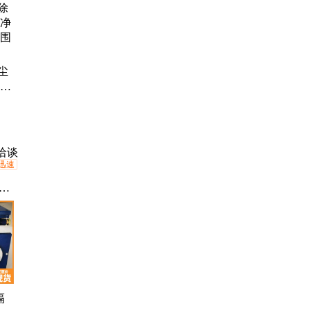
旋
净
、
尘
电
净化
围广
洽谈
迅速
粉
隔