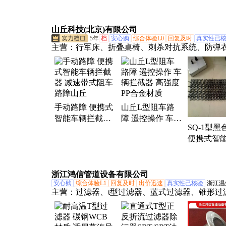
花拦截器
器泄压口
压力泄放
山丘科技(北京)有限公司
5年
档
安心购
综合体验L0
回复及时
真实性已
主营：
行军床、折叠桌椅、刺杀对抗系统、防弹
弹头盔、反光背心、防刺服、防暴头盔、给养单
爆服、防爆桶、防爆毯
手动路障 便携式
山丘L型阻车路
智能车辆拦截器
障 遥控操作 车辆
SQ-1型黑
减速带式阻车路
拦截器 高强度PP
便携式智
障山丘
合金材质
拦截器 10
带式非进
浙江鸿信管道设备有限公司
安心购
综合体验L1
回复及时
出价迅速
真实性已核验
浙江温
主营：
过滤器、t型过滤器、蓝式过滤器、锥形过
法兰过滤器、不锈钢过滤器、不锈钢y型过滤器、
滤器、氧气过滤器、消气过滤器