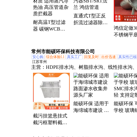
直通式T型正反
耐高温T型过滤
折流过滤器除污
鸿信定做304
器 碳钢WCB材
器SBT/SRT法兰
不锈钢平
质 适用蒸汽导热
鸿信管道
过滤器笼
油 高压管道杂质
管道锥形
拦截器
常州市能硕环保科技有限公司
安心购
综合体验L1
真实工厂
回复及时
出价迅速
真实性已核
江苏常州
主营：
HDPE排水沟、树脂排水沟、线性排水沟
垃圾拦截器、渗透井、树脂混凝土环保雨水口
能硕环保 适用于
能硕环保 
海绵城市建设 路
学校 玻璃
截污挂篮悬挂式
面渗水收集井 源
排水沟 重
截污框塑料截污
头厂家
持定制
篮雨水口垃圾拦
截器