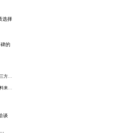
质选择
口碑的
三方检
料来解
洽谈
湿