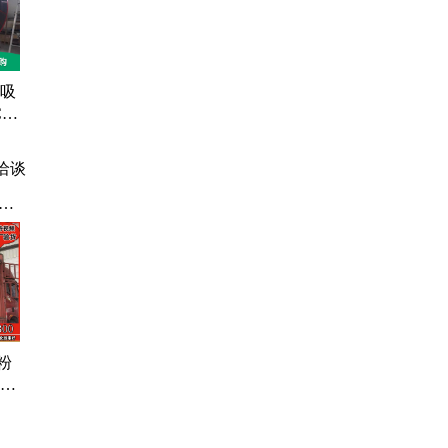
、
理
 吸
O
保废
洽谈
厂
风
卸
淋
捕
粉
脉冲
灰尘