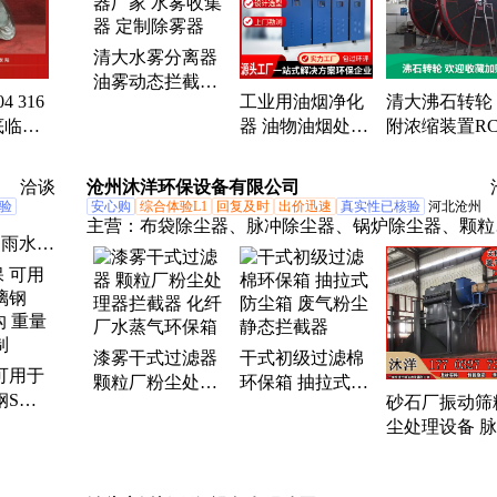
焊烟净化器、光氧净化器、空气净化器、除尘喷淋塔
油烟净化器、喷淋塔净化器、光氧废气处理、废气处
清大水雾分离器
设备
油雾动态拦截器
 316
工业用油烟净化
清大沸石转轮
厂家 水雾收集器
底临时
器 油物油烟处理
附浓缩装置RC
定制除雾器
型滤网
设备 售后无忧配
催化燃烧 环
送到厂
气吸收处理
洽谈
沧州沐洋环保设备有限公司
验
安心购
综合体验L1
回复及时
出价迅速
真实性已核验
河北沧州
主营：
布袋除尘器、脉冲除尘器、锅炉除尘器、颗粒
、雨水口
粉尘处理器、活性炭吸附箱、pp喷淋塔、不锈钢气旋
塔、滤筒除尘器、催化燃烧一体机、水雾分离器、旋
除尘器、沙克龙、环保箱、干式过滤箱、螺旋输送、
料器、旱烟净化器、蜂窝碳、不锈钢喷淋塔、碳钢喷
漆雾干式过滤器
干式初级过滤棉
塔、卧式喷淋塔、光氧净化器、多管油烟净化器、电
可用于
颗粒厂粉尘处理
环保箱 抽拉式防
焦油器、吸气臂、等离子油烟净化器
钢SMC
砂石厂振动筛
器拦截器 化纤厂
尘箱 废气粉尘静
量轻 支
尘处理设备 
水蒸气环保箱
态拦截器
袋式除尘器 
拦截器