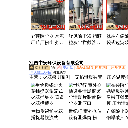
油器、低温等离子设备、离子管光氧、移动除尘
雾分离器、滤筒除尘器、一体机设备、吸气臂、
理、除尘设备、除烟除味净化器、vocs环保设备
器、焊烟机、调节阀、止回阀、管道配件、环保
风机
仓顶除尘器 水泥
旋风除尘器 粗颗
脉冲布袋
厂砖厂粉尘收集
粒灰尘拦截器 家
袋式过滤装
拦截器 脉冲布袋
具厂粉尘收集设
石料厂粉
过滤装置
备 沙克龙
器 仓顶灰
器
江西中安环保设备有限公司
5年
档
安心购
综合体验L3
回复及时
出价迅速
真实性已核验
河北衡水
主营：
火花探测系列、无焰泄爆装置、压差温度
器、粉尘防爆设备、粉尘爆破片、火花捕捉器、
阀、管道阻火器、无焰泄压阀、气旋塔、喷淋塔
炭吸附箱、光氧过滤器、油烟净化器、锁气卸灰
除尘器监控系统
生物质锅炉火花
世纪行 室外仓储
布袋除尘
捕捉器旋流式火
设备泄爆窗 粉尘
钢爆破片 
花捕集器 管道火
泄爆片装置 除尘
拱开缝型