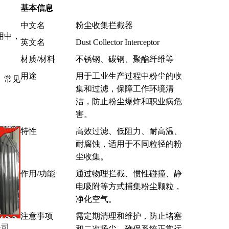
基本信息
中文名
粉尘收集拦截器
用中，
英文名
Dust Collector Interceptor
材质/材料
不锈钢、碳钢、聚酯纤维等
用途
用于工业生产过程中粉尘的收
。常见
集和过滤，保障工作环境清
洁，防止粉尘爆炸和职业病危
害。
特性
高效过滤、低阻力、耐高温、
耐腐蚀，适用于不同粒径的粉
尘收集。
作用/功能
通过物理拦截、惯性碰撞、静
电吸附等方式捕集粉尘颗粒，
净化空气。
注意事项
需定期清理和维护，防止堵塞
公司
和二次扬尘，确保系统正常运