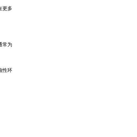
在更多
通常为
蚀性环