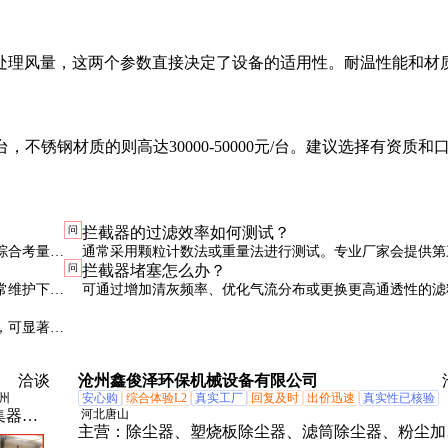
处理风量，这两个参数直接决定了设备的适用性。耐温性能和材
/台，不锈钢材质的则高达30000-50000元/台。建议选择有资质和
问
拦截器的过滤效率如何测试？
综合考量。
通常采用颗粒计数法或重量法进行测试。专业厂家会提供第
问
拦截器堵塞怎么办？
。
测报告，采购时可要求查看相关数据。
常维护下可
可通过增加清灰频率、优化气流分布或更换更高通透性的滤
决。严重堵塞时需停机检修，避免损坏设备。
，可显著降
求也很重
洽谈
沧州鑫俊泽环保机械设备有限公司
州
安心购
综合体验L2
真实工厂
回复及时
出价迅速
真实性已核验
集器、
河北唐山
主营：
除尘器、塑烧板除尘器、滤筒除尘器、粉尘加
电捕焦