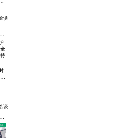
报
 安
稳定
洽谈
爆
、试
压
时
全自
特科
洽谈
、