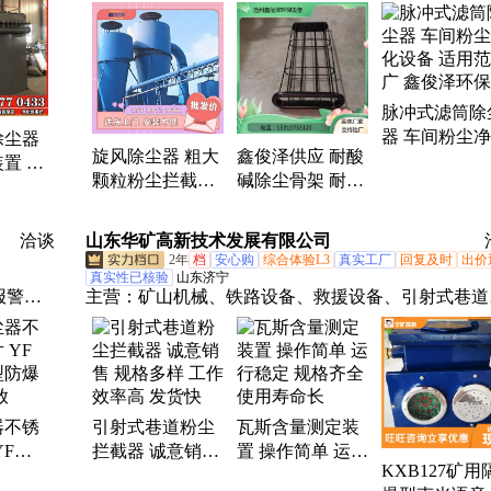
搅拌机、活性炭吸附箱、催化燃烧、电捕焦油器、螺
器、水
输送、喷淋塔、气旋混动喷淋塔、刮板输送机、油烟
废气处
化器、打磨除尘、星型卸料器、离心风机、除尘布袋
、卸料
移动伸缩喷漆房、危废暂存间、斗式提升机、脱硫脱
箱、引
脉冲式滤筒除
硝、生物除臭、水旋柜、旋风沙克龙除尘器、湿式静
器 车间粉尘
除尘器
除尘器、木工除尘器
旋风除尘器 粗大
鑫俊泽供应 耐酸
设备 适用范
置 沙
颗粒粉尘拦截器
碱除尘骨架 耐高
鑫俊泽环保
尘收集
粉尘分离过滤器
温袋笼 除尘器骨
尘拦截
工业粉尘收集除
架生产厂家
洽谈
山东华矿高新技术发展有限公司
尘机
2年
档
安心购
综合体验L3
真实工厂
回复及时
出价
真实性已核验
山东济宁
报警
主营：
矿山机械、铁路设备、救援设备、引射式巷道
隔爆
尘拦截器、防爆电器、路面机械、工程机械
、活性
装置、
器不锈
引射式巷道粉尘
瓦斯含量测定装
YF反
拦截器 诚意销售
置 操作简单 运行
KXB127矿用
防爆膜
规格多样 工作效
稳定 规格齐全 使