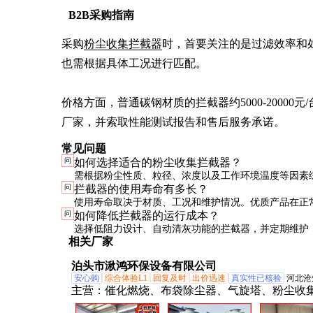
B2B采购指南
采购
粉尘收集拦截器
时，首要关注的是过滤效率和
也需根据具体工况进行匹配。

价格方面，普通碳钢材质的拦截器约5000-20000元
厂家，并索取性能测试报告和售后服务承诺。
常见问题
问
如何选择适合的粉尘收集拦截器？
需根据粉尘性质、粒径、浓度以及工作环境温度等因素
问
拦截器的使用寿命有多长？
建议咨询专业厂家或工程师，进行工况分析和设备选型
使用寿命取决于材质、工况和维护情况。优质产品在正
问
如何降低拦截器的运行成本？
使用5-10年，滤袋等易损件需定期更换。
选择低阻力设计、自动清灰功能的拦截器，并定期维护
相关厂家
低能耗和人工成本。此外，合理匹配处理风量和实际需
泊头市湫鸿环保设备有限公司
要。
安心购
综合体验L1
回复及时
出价迅速
真实性已核验
河北沧
主营：
催化燃烧、布袋除尘器、气旋塔、粉尘收
uv光解净化器、活性炭吸附箱、pp喷淋塔、管式