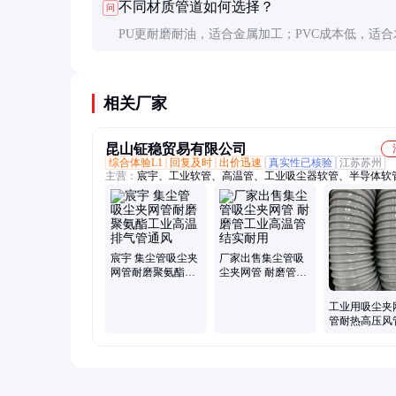
不同材质管道如何选择？
问
PU更耐磨耐油，适合金属加工；PVC成本低，适合
和一般工业用途；特殊工况可选耐高温或防腐蚀材
相关厂家
昆山钲稳贸易有限公司
综合体验L1
回复及时
出价迅速
真实性已核验
江苏苏州
主营：
宸宇、工业软管、高温管、工业吸尘器软管、半导体软
高温管、pu管、通风管、吸污水管、绕性风管、PVC输送管、
管、食品管、耐油风管、无尘室用管、二次配管、医药管、食
管、空气管、排气管、EVA管、钢丝软管、硅胶管
宸宇 集尘管吸尘夹
厂家出售集尘管吸
网管耐磨聚氨酯工
尘夹网管 耐磨管工
业高温排气管通风
业高温管 结实耐用
工业用吸尘夹
管耐热高压风
尘管耐磨管宸
JERYEU工业