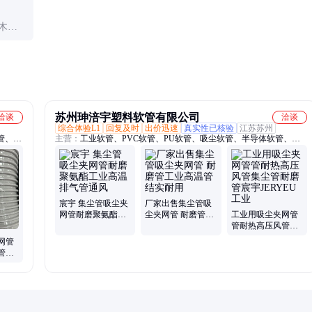
木工
质。
苏州珅涪宇塑料软管有限公司
洽谈
洽谈
综合体验L1
回复及时
出价迅速
真实性已核验
江苏苏州
管、超
主营：
工业软管、PVC软管、PU软管、吸尘软管、半导体软管、高
橡胶
温管、绕性风管、超高温管、耐磨管、合金钢管、PVC输送管、橡胶
品软
管、食品软管、硅胶管、通风管、钢丝软管、排气管、EVA管
宸宇 集尘管吸尘夹
厂家出售集尘管吸
网管耐磨聚氨酯工
尘夹网管 耐磨管工
工业用吸尘夹网管
业高温排气管通风
业高温管 结实耐用
管耐热高压风管集
尘管耐磨管宸宇
网管
JERYEU工业
管集
宇