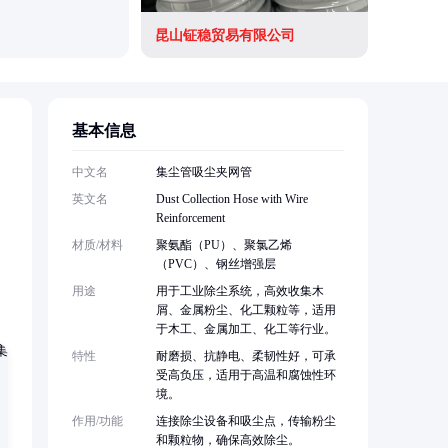
昆山钲稳贸易有限公司
基本信息
中文名
集尘管吸尘夹网管
英文名
Dust Collection Hose with Wire
Reinforcement
材质/材料
聚氨酯（PU）、聚氯乙烯
（PVC）、钢丝增强层
用途
用于工业除尘系统，高效收集木
屑、金属粉尘、化工颗粒等，适用
于木工、金属加工、化工等行业。
特性
耐磨损、抗静电、柔韧性好，可承
受高负压，适用于高温和腐蚀性环
境。
作用/功能
连接除尘设备和吸尘点，传输粉尘
和颗粒物，确保高效除尘。