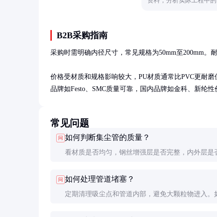
资料，分析实际工程中的
方提供参考。
B2B采购指南
采购时需明确内径尺寸，常见规格为50mm至200mm
价格受材质和规格影响较大，PU材质通常比PVC更耐
品牌如Festo、SMC质量可靠，国内品牌如金科、新纶
常见问题
如何判断集尘管的质量？
问
看材质是否均匀，钢丝增强层是否完整，内外层是
显瑕疵。优质产品手感柔韧，抗拉强度高。
如何处理管道堵塞？
问
定期清理吸尘点和管道内部，避免大颗粒物进入。
严重，可用压缩空气反向吹扫。