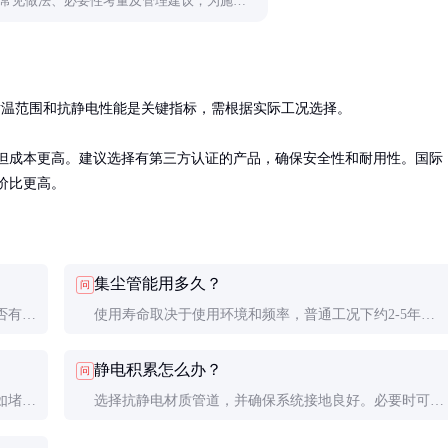
常见做法、必要性考量及管理建议，为施工
。耐温范围和抗静电性能是关键指标，需根据实际工况选择。

磨但成本更高。建议选择有第三方认证的产品，确保安全性和耐用性。国际
性价比更高。
集尘管能用多久？
问
否有明
使用寿命取决于使用环境和频率，普通工况下约2-5年。
高磨损环境可能需每年更换。
静电积累怎么办？
问
如堵塞
选择抗静电材质管道，并确保系统接地良好。必要时可安
装静电消除器。