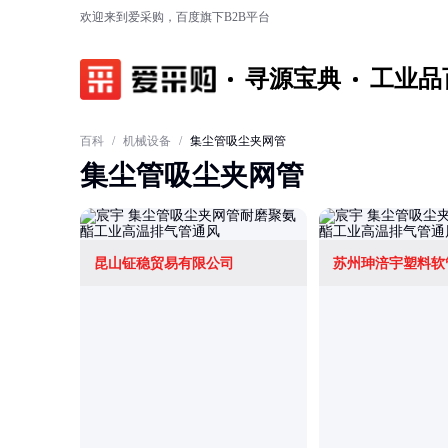
欢迎来到爱采购，百度旗下B2B平台
寻源宝典
工业品
百科
/
机械设备
/
集尘管吸尘夹网管
集尘管吸尘夹网管
昆山钲稳贸易有限公司
苏州珅涪宇塑料软