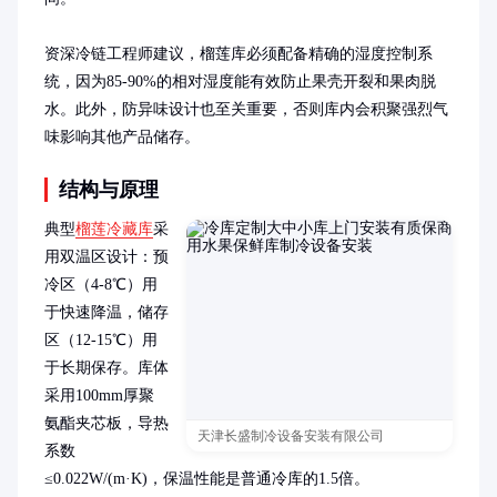
资深冷链工程师建议，榴莲库必须配备精确的湿度控制系
统，因为85-90%的相对湿度能有效防止果壳开裂和果肉脱
水。此外，防异味设计也至关重要，否则库内会积聚强烈气
味影响其他产品储存。
结构与原理
典型
榴莲冷藏库
采
用双温区设计：预
冷区（4-8℃）用
于快速降温，储存
区（12-15℃）用
于长期保存。库体
采用100mm厚聚
氨酯夹芯板，导热
天津长盛制冷设备安装有限公司
系数
≤0.022W/(m·K)，保温性能是普通冷库的1.5倍。
