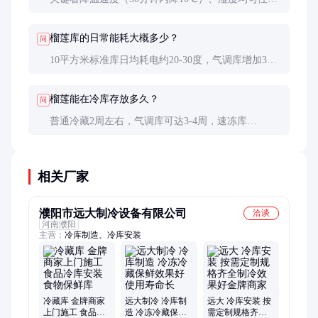
（各点差异≤5%）、能耗比（COP≥3.0）和异味控制
能力（入库24小时后无明显异味）。
榴莲库的日常能耗大概多少？
问
10平方米标准库日均耗电约20-30度，气调库增加30%
左右。采用变频技术和LED照明可降低15-20%能耗。
榴莲能在冷库存放多久？
问
普通冷藏2周左右，气调库可达3-4周，速冻库
（-18℃）可保存6-12个月但口感会下降。
相关厂家
濮阳市远大制冷设备有限公司
洽谈
河南濮阳
主营：
冷库制造、冷库安装
冷藏库 金牌商家
远大制冷 冷库制
远大 冷库安装 按
上门施工 食品冷
造 冷冻冷藏保鲜
需定制规格齐全