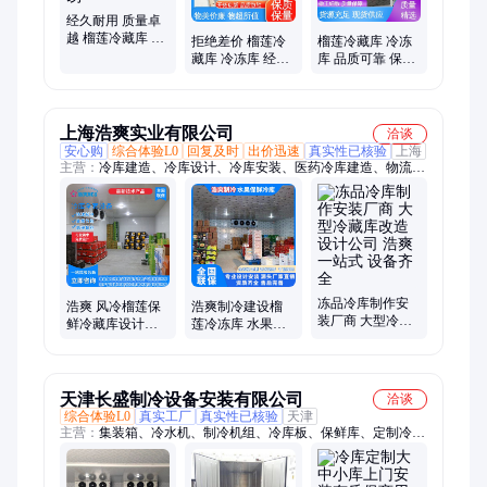
经久耐用 质量卓
越 榴莲冷藏库 冷
拒绝差价 榴莲冷
榴莲冷藏库 冷冻
冻库 品质可靠 三
藏库 冷冻库 经久
库 品质可靠 保质
航贸易
耐用 质量卓越 售
保量 规格齐全 三
后完善 三航贸易
航贸易
上海浩爽实业有限公司
洽谈
安心购
综合体验L0
回复及时
出价迅速
真实性已核验
上海
主营：
冷库建造、冷库设计、冷库安装、医药冷库建造、物流冷
库建造、冷链园区冷库建造、大型冷库建造、食品冷库建造、加
工冷库建造、防爆冷库建造、气调冷库建造、危化品冷库建造、
药企冷库建造、食品厂冷库建造、保鲜冷库建造、冷冻库建造、
医院冷库建造、冷藏库建造、超低温冷库建造、自动化冷库建
造、智能冷库建造、生物制品冷库建造、血液血浆冷库建造、农
产品物流冷库建造、万吨冷库建造
冻品冷库制作安
浩爽 风冷榴莲保
浩爽制冷建设榴
装厂商 大型冷藏
鲜冷藏库设计建
莲冷冻库 水果保
库改造设计公司
造 聚氨酯板材质
鲜冷藏库 密闭式
浩爽 一站式 设备
7*24服务 资质齐
低温仓库 免费设
齐全
全
计
天津长盛制冷设备安装有限公司
洽谈
综合体验L0
真实工厂
真实性已核验
天津
主营：
集装箱、冷水机、制冷机组、冷库板、保鲜库、定制冷
库、移动冷库、排酸冷库、冷库安装、速冻冷库、冷库制造、冷
库咨询、冷库设计、餐饮冷库、保险冷库、保鲜冷库、气调库设