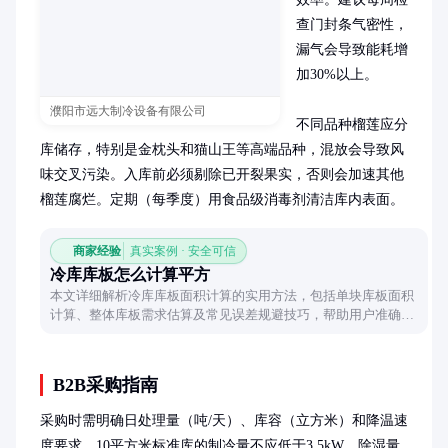
查门封条气密性，
漏气会导致能耗增
加30%以上。

濮阳市远大制冷设备有限公司
不同品种榴莲应分
库储存，特别是金枕头和猫山王等高端品种，混放会导致风
味交叉污染。入库前必须剔除已开裂果实，否则会加速其他
榴莲腐烂。定期（每季度）用食品级消毒剂清洁库内表面。
商家经验
真实案例 · 安全可信
冷库库板怎么计算平方
本文详细解析冷库库板面积计算的实用方法，包括单块库板面积
计算、整体库板需求估算及常见误差规避技巧，帮助用户准确规
划冷库建设。
B2B采购指南
采购时需明确日处理量（吨/天）、库容（立方米）和降温速
度要求。10平方米标准库的制冷量不应低于3.5kW，除湿量