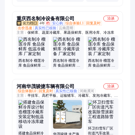
库安装 食物保鲜
效果好使用寿命
制冷效果好金牌
库
长
商家
重庆西名制冷设备有限公司
洽谈
4年
档
安心购
综合体验L1
回复及时
出价迅速
真实性已核验
云南昆明
主营：
保鲜库、蔬菜冷藏库、果蔬保鲜库、医用冷库、冷冻库
西名制冷 榴莲冷
西名制冷 榴莲冷
西名制冷 榴莲冷
库 食品保鲜库 低
库 食品保鲜库 冷
库 食品保鲜库 冷
温冷藏库 厂家定
藏库设备 厂家定
藏库安装 厂家定
制
制
制
河南华茂骏捷车辆有限公司
洽谈
综合体验L0
回复及时
真实性已核验
河南漯河
主营：
半挂车、高栏平板、运输猪车、冷藏车、发泡冷藏车、
4.2米冷藏车、大型冷藏车、6.8米冷藏车、9.6米冷藏车、电动三
轮车、鸡苗运输车、雏禽运输车、小型冷链物流运输车、自卸半
挂车、新能源货车、福田奥铃、陕汽重卡、奥铃速运、奥铃捷运
环卫扫雪车厂区
搭建食品保鲜冷
街道汽车改装除
华茂骏捷 水产海