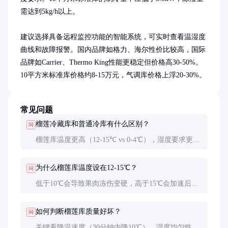
需达到5kg/h以上。

建议选择具备远程监控功能的智能系统，可实时查看温湿度
曲线和故障报警。国内品牌如格力、海尔性价比较高，国际
品牌如Carrier、Thermo King性能更稳定但价格高30-50%。
10平方米标准库价格约8-15万元，气调库价格上浮20-30%。
常见问题
榴莲冷藏库和普通冷库有什么区别？
问
榴莲库温度更高（12-15℃ vs 0-4℃），湿度要求更严
格（85-90% vs 60-70%），且需特殊防异味设计。普
通冷库直接存放榴莲会导致冻伤和风味流失。
为什么榴莲库温度设在12-15℃？
问
低于10℃会导致果肉冻伤变硬，高于15℃会加速后熟
腐烂。12-15℃是保持榴莲最佳口感和延缓成熟的理
想区间。
如何判断榴莲库质量好坏？
问
关键看降温速度（30分钟内降10℃）、湿度均匀性