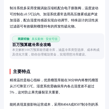
制冷系统多采用变频涡旋压缩机配合电子膨胀阀，温度波动
可控制在±0.5℃以内。加湿系统通常选用高压微雾或超声波
加湿器，配合湿度传感器实现自动调节。特殊设计的活性炭
过滤器可有效吸附榴莲特有的挥发性硫化物。
商家经验
真实案例 · 安全可信
百万预算建冷库全攻略
本文解析100万预算能否建冷库，涵盖冷库类型选择、成本构成
及优化方案，助你合理规划资金，实现理想冷库建设。
主要特点
精准温控是核心指标，优质榴莲库能在30分钟内将整托榴莲
从25℃降至15℃。湿度系统需确保库内各点湿度差不超过
5%，这对防止果壳爆裂至关重要。

能耗表现直接影响运营成本，采用R404A或R507制冷剂的系