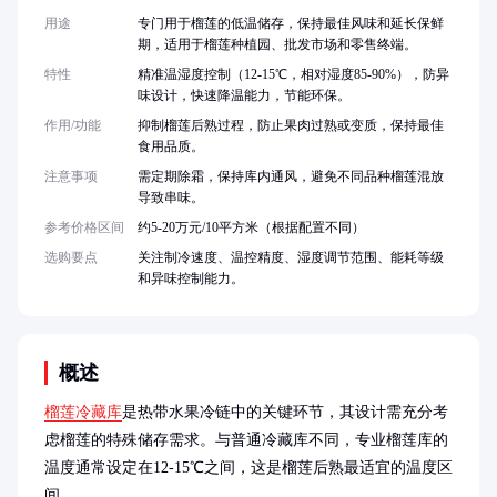
用途
专门用于榴莲的低温储存，保持最佳风味和延长保鲜
期，适用于榴莲种植园、批发市场和零售终端。
特性
精准温湿度控制（12-15℃，相对湿度85-90%），防异
味设计，快速降温能力，节能环保。
作用/功能
抑制榴莲后熟过程，防止果肉过熟或变质，保持最佳
食用品质。
注意事项
需定期除霜，保持库内通风，避免不同品种榴莲混放
导致串味。
参考价格区间
约5-20万元/10平方米（根据配置不同）
选购要点
关注制冷速度、温控精度、湿度调节范围、能耗等级
和异味控制能力。
概述
榴莲冷藏库
是热带水果冷链中的关键环节，其设计需充分考
虑榴莲的特殊储存需求。与普通冷藏库不同，专业榴莲库的
温度通常设定在12-15℃之间，这是榴莲后熟最适宜的温度区
间。
