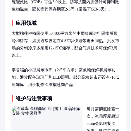
统能效比（COP）可达3.0以上。防霉抗菌内胆设计可抑制微
生物滋生，延长榴莲保存期至2-3周（常温下仅3-5天）。
应用领域
大型榴莲种植园使用50-100平方米的中型冷库进行采摘后预
冷和暂存，温度通常设定在4-8℃以快速带走田间热。批发市
场的分销冷库多采用12-15℃储存，配合气调技术可保鲜3周
以上。

零售端的小型展示冷库（2-5平方米）需兼顾保鲜和展示功
能，通常配备玻璃门和LED照明。部分高端超市还设有-18℃
速冻库，用于制作冷冻榴莲肉产品。
维护与注意事项
每月需彻底除霜一
次，冰霜厚度超过
5mm会影响制冷
效率。建议每周检