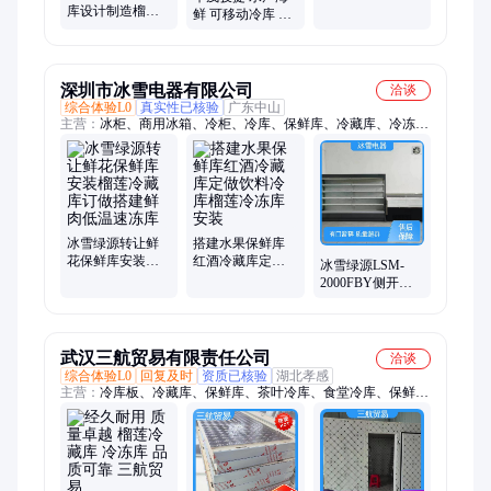
库设计制造榴莲
雪滚刷工程道路
鲜 可移动冷库 制
冷藏库安装定制
除雪车
冷效果好维修有
低温移动冷冻库
保障 量身定制
建设
深圳市冰雪电器有限公司
洽谈
综合体验L0
真实性已核验
广东中山
主营：
冰柜、商用冰箱、冷柜、冷库、保鲜库、冷藏库、冷冻
库、速冻库、冷藏柜、保鲜柜、饮料柜、风幕柜、冷冻柜、展示
柜、鲜肉柜、厨房冰箱、不锈钢冰柜、工作台冰柜、啤酒柜、熟
食柜、蛋糕柜、点菜柜、海鲜柜、水果保鲜柜
冰雪绿源转让鲜
搭建水果保鲜库
花保鲜库安装榴
红酒冷藏库定做
冰雪绿源LSM-
莲冷藏库订做搭
饮料冷库榴莲冷
2000FBY侧开门
建鲜肉低温速冻
冻库安装
分体风幕柜 商用
库
无霜风冷冷藏柜
武汉三航贸易有限责任公司
洽谈
综合体验L0
回复及时
资质已核验
湖北孝感
主营：
冷库板、冷藏库、保鲜库、茶叶冷库、食堂冷库、保鲜冷
库、制冷设备、定制制冷