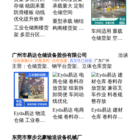
重型承载 钢结
工业仓储阁楼货
构阁楼货架 承
车间适用 重载
架 多层分区存
载量大 定制仓
仓储货架 空间
储 稳固承重防
储空间
利用率高 仓库
滑楼板 动线优
扩容神器
广州市易达仓储设备股份有限公司
化提升效率
洽谈
综合体验L0
回复及时
出价迅速
真实性已核验
广东广州
主营：
仓储货架、钢平台货架、立体仓库货架
Eyda易达 电商
Eyda易达 建材
Eyda易达 物流
仓储 卷料存放
仓库 卷料存放
仓储 工业卷料
货架 组装拆卸
货架 兼容叉车
货架 抗变形能
简便 车间动线
作业 料卷规整
力强 车间动线
东莞市寮步北豪输送设备机械厂
优化
存放