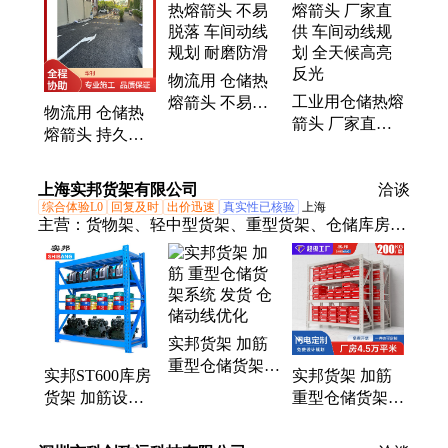
划线、定制车位划线施工、专业停车位划线服务、商
用小区车位划线、专业热熔车位划线施工、厂区道路
标线施工
物流用 仓储热
工业用仓储热熔
熔箭头 不易脱
物流用 仓储热
箭头 厂家直供
落 车间动线规
熔箭头 持久耐
车间动线规划
划 耐磨防滑
用 商超动线指
全天候高亮反光
引 全天候高亮
上海实邦货架有限公司
洽谈
反光
综合体验L0
回复及时
出价迅速
真实性已核验
上海
主营：
货物架、轻中型货架、重型货架、仓储库房货
架、悬臂货架、贯通式货架、流利式货架、模具货
架、阁楼货架、托盘货架、布匹货架、横梁货架、置
物架、商超货架、登高车、塑料托盘
实邦货架 加筋
重型仓储货架系
实邦ST600库房
实邦货架 加筋
统 发货 仓储动
货架 加筋设计
重型仓储货架系
线优化
耐用仓储动线优
统 存取货物高
化
效 仓储动线优