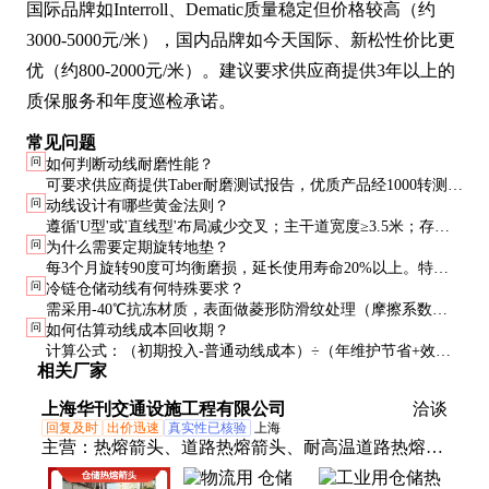
国际品牌如Interroll、Dematic质量稳定但价格较高（约
3000-5000元/米），国内品牌如今天国际、新松性价比更
优（约800-2000元/米）。建议要求供应商提供3年以上的
质保服务和年度巡检承诺。
常见问题
问
如何判断动线耐磨性能？
可要求供应商提供Taber耐磨测试报告，优质产品经1000转测试
问
动线设计有哪些黄金法则？
后重量损失应小于0.1g。现场可用钥匙划试，合格品不应出现
遵循'U型'或'直线型'布局减少交叉；主干道宽度≥3.5米；存储
明显划痕。
问
为什么需要定期旋转地垫？
区通道宽度=最大设备宽度+0.6米；避免死角且必须设计应急
每3个月旋转90度可均衡磨损，延长使用寿命20%以上。特别
通道。
问
冷链仓储动线有何特殊要求？
是叉车频繁转向的区域更需注意。
需采用-40℃抗冻材质，表面做菱形防滑纹处理（摩擦系数
问
如何估算动线成本回收期？
≥0.8），接缝处填充低温弹性胶防止开裂。
计算公式：（初期投入-普通动线成本）÷（年维护节省+效率
相关厂家
提升收益），优质动线通常2-3年可收回成本。
上海华刊交通设施工程有限公司
洽谈
回复及时
出价迅速
真实性已核验
上海
主营：
热熔箭头、道路热熔箭头、耐高温道路热熔箭
头、耐高温通道指引箭头、物流导向箭头、热熔车位