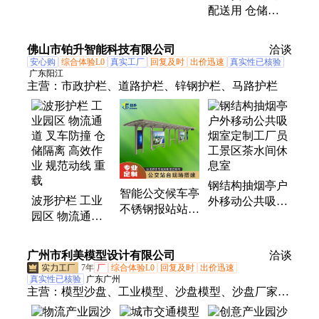
配送用 仓储用
击耐磨损 车间
性表现优 车间
九角托盘 一体
动线优化
动线优化
成型无焊缝 车
佛山市铂升智能科技有限公司
洽谈
间动线优化
安心购
综合体验L0
真实工厂
回复及时
出价迅速
真实性已核验
广东阳江
主营：
市政护栏、道路护栏、锌钢护栏、马路护栏
钢结构抽烟亭户
智能公交候车亭
波形护栏 工业
外移动公共吸烟
不锈钢报站站台
园区 物流通道
室定制工厂员工
仿古钢结构学校
叉车防撞 仓储
景区茶水间休息
临停定制厂家路
隔离 高效作业
室
广州市利美模型设计有限公司
洽谈
边
规范动线 重载
7年
厂
综合体验L0
回复及时
出价迅速
真实性已核验
广东广州
主营：
模型沙盘、工业模型、沙盘模型、沙盘厂家、
沙盘定制、模型定制、建筑模型沙盘、工业沙盘、工