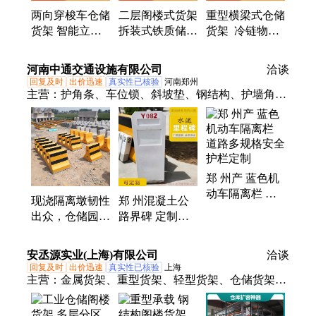
台、窄巷道货架、双深位货架、贯通货架
两向穿梭车仓储
二层阁楼式货架
重型横梁式仓储
货架 智能立体
拆装式铁质储物
货架 冷链物流
架 垂直动线优
架 机械零配件
专用架 化工原
化 钢力
多层存 钢力
料管理 钢力
河南中通交通设施有限公司
洽谈
回复及时
出价迅速
真实性已核验
河南郑州
主营：
护角条、车位锁、斜坡垫、钢结构、护墙角、
pvc塑料、减速带、遥控锁、车轮锁、警戒线、轮胎
锁、挡车器、广角镜、反光路锥、塑料铁马、防撞护
角、玻璃道钉、红白警示、塑料道钉、塑料路锥、导
向警示、液压路桩、交通护栏、方形路锥、道口路桩
郑 州产 蓝色机
动车隔离栏 道
现浇隔离墩韧性
郑 州混凝土公
路多规格安全护
出众，仓储园区
路界碑 定制颜
栏定制
隔断库区规整货
色百米桩 多种
品动线
规格可选 道路
安丞源实业(上海)有限公司
洽谈
标识界桩
回复及时
出价迅速
真实性已核验
上海
主营：
金属货架、重型货架、轻型货架、仓储货架、
钢平台、阁楼货架、仓库货架