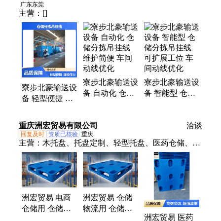
优化
广东东莞
主营：
[]
寮步北豪输送设
寮步北豪输送设
寮步北豪输送设
备 自动化 仓储
备 智能型 仓储
备 轻型便捷 仓
分拣吊挂线 维
分拣吊挂线 可
储分拣吊挂线
护简便 车间动
扩展工位 车间
连续作业 车间
重庆洲宏贸易有限公司
线优化
动线优化
洽谈
动线优化
回复及时
资质已核验
重庆
主营：
木托盘、托盘定制、轻型托盘、医药仓储、防
滑耐用托盘、田字格仓储托盘、货物堆码、九角托
盘、胶合板托盘、加厚吹塑栈板、九角吹塑托盘、港
口装卸助力、防水吹塑托盘、田字格塑料托盘、食品
级吹塑托盘、田字格栈板托盘、田字格货运托盘、抗
洲宏贸易 电商
洲宏贸易 仓储
腐蚀九角栈板、田字格周转托盘、田字格叉车托盘、
仓储用 仓储用
物流用 仓储用
物流用吹塑托盘、周转用吹塑托盘
洲宏贸易 医药
九角托盘 耐冲
九角托盘 耐候