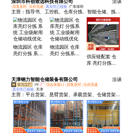
深圳市科创致远科技有限公司
洽谈
化
回复及时
出价迅速
真实性已核验
广东深圳
主营：
指导书、工控机、仓库分拣、智能仓储、拣选
系统、亮灯分拣、点检巡检、追溯系统、智能仓库、
质盘反追湖、触摸一体机
物流园区 仓库
物流园区 仓库
亮灯分拣 系统
亮灯 分拣系统
供应链配套 仓
工业级耐用 仓
工业级耐用 仓
库 亮灯分拣系
储动线优化
储动线优化
统 工业级耐用
仓储动线优化
天津钢力智能仓储装备有限公司
洽谈
3年
厂
综合体验L1
回复及时
出价迅速
真实性已核验
天津
主营：
平台货架、悬臂货架、承载货架、仓储货架、
自重轻垂直动线、伸缩货架、阁楼货架、层板货架、
操作平台、钢制托盘、横梁货架、阁楼货物架、阁楼
重型货架、阁楼钢制货架、阁楼堆垛货架、阁楼多层
货架、阁楼平台式货架、横梁式重型货架、重型横梁
货架、两向穿梭车货架、四向穿梭车货架、钢制平