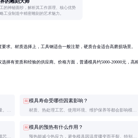
界的雕刻大师
工的神秘面纱，解析其工作原理、核心优势
略工业制造中精密雕刻的艺术魅力。
要求。材质选择上，工具钢适合一般注塑，硬质合金适合高磨损场景。

择有资质和经验的供应商。价格方面，普通模具约5000-20000元，高
模具寿命受哪些因素影响？
问
量。优
材质、热处理工艺、使用环境、维护保养等都会影响模具
度高。
寿命。正确使用和定期维护能显著延长模具的使用时间。
模具的预热有什么作用？
问
模芯。
预热能减少热应力，避免模具因温度骤变而开裂。特别是