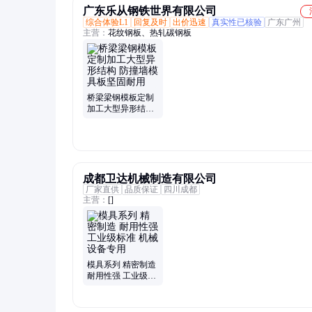
广东乐从钢铁世界有限公司
综合体验L1
回复及时
出价迅速
真实性已核验
广东广州
主营：
花纹钢板、热轧碳钢板
桥梁梁钢模板定制
加工大型异形结构
防撞墙模具板坚固
耐用
成都卫达机械制造有限公司
厂家直供
品质保证
四川成都
主营：
[]
模具系列 精密制造
耐用性强 工业级标
准 机械设备专用