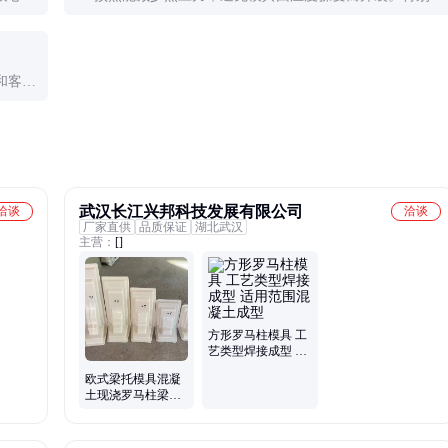
对于大型或复杂模具，预热是必要的操作步骤。
和客户
场。
武汉长江兴邦科技发展有限公司
洽谈
洽谈
厂家直供
品质保证
湖北武汉
主营：
[]
方形罗马柱模具 工
艺类型焊接成型 适
用范围混凝土成型
欧式梁托模具混凝
土现浇罗马柱梁托
屋檐加厚塑料模具
厂家