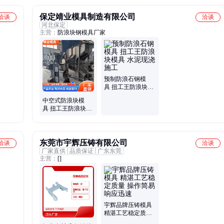
保定靖业模具制造有限公司
洽谈
洽谈
河北保定
主营：
防浪块钢模具厂家
预制防浪石钢模
具 扭工王防浪块模
具 水泥现浇施工
中空式防浪块模
具 扭工王防浪块钢
模具 定制四角空心
模具
东莞市宇辉压铸有限公司
洽谈
洽谈
厂家直供
品质保证
广东东莞
主营：
[]
宇辉品牌压铸模具
精湛工艺稳定质量
操作简易 响应迅速