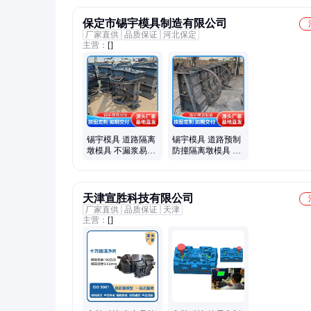
保定市锡宇模具制造有限公司
厂家直供
品质保证
河北保定
主营：
[]
锡宇模具 道路隔离
锡宇模具 道路预制
墩模具 不漏浆易脱
防撞隔离墩模具 按
模 可反复使用 基地
图纸定制 工期快有
直发更可靠
保障
天津宣胜科技有限公司
厂家直供
品质保证
天津
主营：
[]