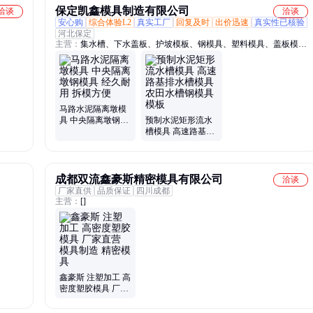
保定凯鑫模具制造有限公司
洽谈
洽谈
安心购
综合体验L2
真实工厂
回复及时
出价迅速
真实性已核验
河北保定
主营：
集水槽、下水盖板、护坡模板、钢模具、塑料模具、盖板模
具、护坡模具、电缆槽模具、收费岛模具、六角砖模具、路平石模
具、排水沟模具、塑料遮板模具、预制路边石模具、预制水泥房模
具、铁路路基护坡、风机基础钢模板
马路水泥隔离墩模
具 中央隔离墩钢模
预制水泥矩形流水
具 经久耐用 拆模方
槽模具 高速路基排
便
水槽模具 农田水槽
钢模具模板
成都双流鑫豪斯精密模具有限公司
洽谈
厂家直供
品质保证
四川成都
主营：
[]
鑫豪斯 注塑加工 高
密度塑胶模具 厂家
直营 模具制造 精密
模具