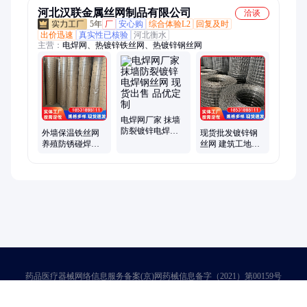
河北汉联金属丝网制品有限公司
洽谈
5年
厂
安心购
综合体验L2
回复及时
出价迅速
真实性已核验
河北衡水
主营：
电焊网、热镀锌铁丝网、热镀锌钢丝网
电焊网厂家 抹墙
防裂镀锌电焊钢
外墙保温铁丝网
现货批发镀锌钢
丝网 现货出售 品
养殖防锈碰焊网
丝网 建筑工地内
优定制
抹灰镀锌钢丝网
外墙抹灰网 养殖
圈地围栏网 电焊
网
药品医疗器械网络信息服务备案(京)网药械信息备字（2021）第00159号
京ICP证030173号
京公网安备11000002000001号