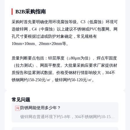
B2B采购指南
采购时首先要明确使用环境腐蚀等级。C3（低腐蚀）环境可
选镀锌网，C4（中腐蚀）以上建议不锈钢或PVC包覆网。网
孔尺寸要根据过滤或防护对象确定，常见规格有
10mm×10mm、20mm×20mm等。

质量判断要点包括：锌层厚度（≥80μm为佳）、焊点牢固度
（拉力测试）、网面平整度。大批量采购应要求厂家提供材
质报告和盐雾测试数据。价格受钢材行情影响较大，304不
锈钢网约150-250元/㎡，镀锌网约50-120元/㎡。
常见问题
防锈网能使用多少年？
问
镀锌网在普通环境下约5-8年，304不锈钢网约10-15
年，316不锈钢在沿海地区可达15年以上。实际寿命
还取决于维护状况和环境腐蚀程度。