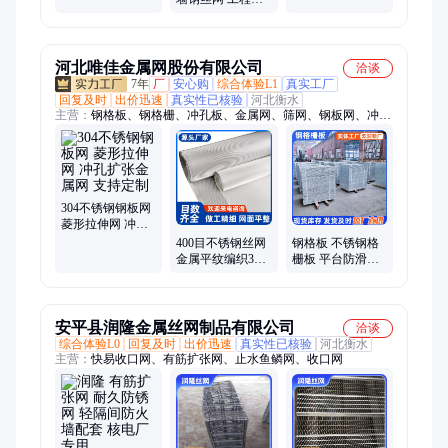
刷抹墙铁丝网 防
护能力强
河北唯佳金属网股份有限公司
洽谈
7年
厂
安心购
综合体验L1
真实工厂
回复及时
出价迅速
真实性已核验
河北衡水
主营：
钢格板、钢格栅、冲孔板、金属网、筛网、钢板网、冲孔
网、菱形网、龟甲网、张拉网、扩张网、圆孔筛网、圆孔过滤
网、穿孔板、球立柱、球型栏杆、钢格栅板、异型钢格板、热镀
锌钢格板、不锈钢格栅板、齿形格栅板、插接钢格栅、排水沟盖
板、踏步板、热镀锌钢格栅
304不锈钢钢板网
菱形拉伸网 冲孔
扩张金属网 支持
400目不锈钢丝网
钢格板 不锈钢格
定制
金属平纹编织316
栅板 平台防滑钢
丝网印刷厂家斜
格栅 踏步板 唯佳
纹编织印刷网板
安平县润隆金属丝网制品有限公司
洽谈
综合体验L0
回复及时
出价迅速
真实性已核验
河北衡水
主营：
快易收口网、有筋扩张网、止水鱼鳞网、收口网