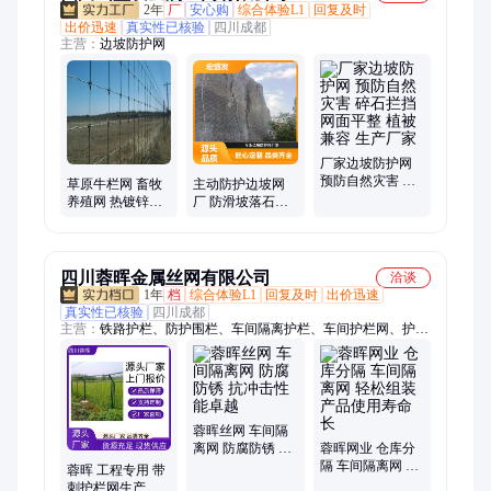
2年
厂
安心购
综合体验L1
回复及时
出价迅速
真实性已核验
四川成都
主营：
边坡防护网
厂家边坡防护网
预防自然灾害 碎
草原牛栏网 畜牧
主动防护边坡网
石拦挡 网面平整
养殖网 热镀锌防
厂 防滑坡落石菱
植被兼容 生产厂
锈圈地 三角柱子
形网 桥台防落 防
家
插接护栏
锈技术 生产厂商
四川蓉晖金属丝网有限公司
洽谈
1年
档
综合体验L1
回复及时
出价迅速
真实性已核验
四川成都
主营：
铁路护栏、防护围栏、车间隔离护栏、车间护栏网、护栏
网、铁丝网、钢丝网、防护网、围网、车间隔离网、隔离网、成
都车间隔离网、移动车间隔离网、车间隔离网安装图片、成都球
场围网、边坡防护网、成都边坡防护网、四川边坡防护网、主动
防护网、四川主动防护网、被动网、车间安全护栏、成都声屏障
蓉晖丝网 车间隔
离网 防腐防锈 抗
蓉晖网业 仓库分
冲击性能卓越
隔 车间隔离网 轻
蓉晖 工程专用 带
松组装 产品使用
刺护栏网生产 规