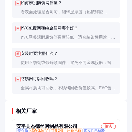
如何辨别防锈网质量？
问
看表面处理是否均匀，测锌层厚度（热镀锌应
≥80μm），检查焊点是否牢固，索要材质检测报告。
优质产品网面平整无毛刺。
PVC包覆网和纯金属网哪个好？
问
PVC网美观耐腐蚀但强度较低，适合装饰性用途；金
属网承重能力强，适合需要结构强度的场合。根据具
体需求选择。
安装时要注意什么？
问
使用不锈钢或镀锌紧固件，避免不同金属接触；留出
热胀冷缩余量；转角处加装护角；定期检查固定件是
否松动。
防锈网可以回收吗？
问
金属材质均可回收，不锈钢回收价值较高。PVC包覆
网需分离处理，回收成本稍高但环保性仍优于一次性
材料。
相关厂家
安平县杰德丝网制品有限公司
洽谈
安心购
综合体验L0
回复及时
出价迅速
真实性已核验