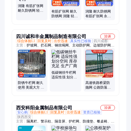
润隆 有筋扩张网
耐久防锈网 轻隔
有筋扩张网 耐久
润隆 耐久防锈网
间防火墙配套 核
防锈网 润隆 轻隔
有筋扩张网 永久
电厂专用
间防火墙配套
性结构缝 免拆除
工艺
四川诚和丰金属制品制造有限公司
洽谈
综合体验L1
回复及时
出价迅速
真实性已核验
四川成都
主营：
护坡网、拦石网、钢丝绳网、主动防护网、边坡防护网、
被动防护网、防护网施工、被动型防护网、被动边坡支护网、主
动柔性防护网
低碳钢丝牛栏网
适应性强 划分空
间 库存充足 生产
防锈牛栏网 耐久
高速铁路桥梁防
厂商
使用 美观大方 库
抛网 公路防落网
存充足 生产厂商
菱形孔耐磨 坚固
耐用
西安科阳金属制品有限公司
洽谈
安心购
综合体验L1
回复及时
出价迅速
资质已核验
陕西西安
主营：
隔离栏、警示柱、隔音屏、护栏网、防撞垫、餐桌椅、挡
车杆、课桌椅、礼堂椅、桥梁护栏、道路护栏、垃圾亭、垃圾