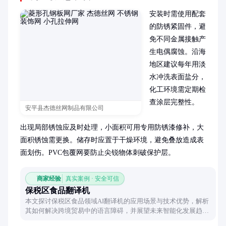
安装时需使用配套
的防锈紧固件，避
免不同金属接触产
生电偶腐蚀。沿海
地区建议每年用淡
水冲洗表面盐分，
化工环境需定期检
查涂层完整性。

安平县杰德丝网制品有限公司
出现局部锈蚀应及时处理，小面积可用专用防锈漆修补，大
面积锈蚀需更换。储存时应置于干燥环境，避免叠放造成表
面划伤。PVC包覆网要防止尖锐物体刺破保护层。
商家经验
真实案例 · 安全可信
保税区食品翻译机
本文探讨保税区食品领域AI翻译机的应用场景与技术优势，解析
其如何解决跨境贸易中的语言障碍，并展望未来智能化发展趋
势。