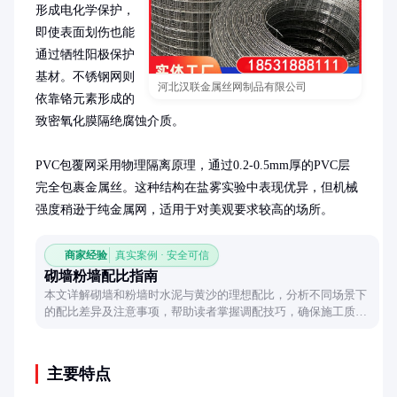
形成电化学保护，
即使表面划伤也能
通过牺牲阳极保护
基材。不锈钢网则
河北汉联金属丝网制品有限公司
依靠铬元素形成的
致密氧化膜隔绝腐蚀介质。

PVC包覆网采用物理隔离原理，通过0.2-0.5mm厚的PVC层
完全包裹金属丝。这种结构在盐雾实验中表现优异，但机械
强度稍逊于纯金属网，适用于对美观要求较高的场所。
商家经验
真实案例 · 安全可信
砌墙粉墙配比指南
本文详解砌墙和粉墙时水泥与黄沙的理想配比，分析不同场景下
的配比差异及注意事项，帮助读者掌握调配技巧，确保施工质
量。
主要特点