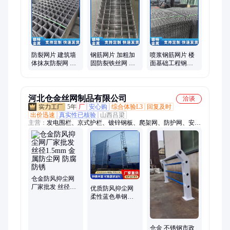
筋网片、建筑钢筋网片、隧道钢筋网片、建筑网片、工地网片、
防裂网片、地暖网片、喷浆钢筋网片、楼顶钢筋网片、地面钢筋
网片、钢丝网片、建筑钢丝网片、螺纹钢筋网片、防裂建筑网
片、焊接网片、镀锌网片、电焊钢筋网片、双向钢筋网片
防裂网片 建筑墙
钢筋网片 加粗加
喷浆钢筋网片 楼
体抹灰防裂网 镀
固防裂铁丝网 镀
面基础工程钢筋
锌防锈 耐候性强
锌防锈 建筑工程
网 镀锌防腐防锈
穗特
地暖网片 穗特
河北仓金丝网制品有限公司
洽谈
5年
厂
安心购
综合体验L3
回复及时
出价迅速
真实性已核验
山西吕梁
主营：
发电围栏、京式护栏、镀锌钢板、爬架网、防护网、安全
网、护栏网、风抑尘网、景观护栏、草坪围栏、安全围栏、防撞
栏杆、河道护栏、仿竹护栏、锌钢护栏、市政护栏、灯光护栏、
球场护栏、分流围栏、冲孔围挡、球场围栏、隔离护栏、交通护
栏、防撞护栏、草坪护栏
仓金防风抑尘网
厂家批发 丝径
优质防风抑尘网
1.5mm 金属防尘
柔性蓝色单钢性
网 防腐防锈
喷涂洞洞板挡风
墙 防腐防锈
仓金 不锈钢市政