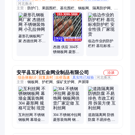
河北衡水
主营：
防护门、果园围栏、基坑围栏、钢板网、隔离防护网、监
狱防护网、公路护栏网、小区防护栏、施工临时围挡
菱形孔钢板网厂
家 杰德丝网 不锈
临边作业的防护
钢装饰网 小孔拉
栏杆 基坑标准防
杰德 供应 304不
伸网
护栏 安全性强 厂
锈钢板网 菱形拉
家现货
伸铁板网生产厂
家
安平县互利五金网业制品有限公司
洽谈
综合体验L0
回复及时
出价迅速
真实性已核验
河北衡水
主营：
钢板网、护栏网、煤矿支护网、声屏障
互利丝网 不锈钢
304 不锈钢冲拉网
道路隔离网 防锈
钢板网 幕墙金属
菱形装饰网 钢板
防腐 不易掉色 市
装饰网 304 菱形
网供货厂家定做
政工程用 拆装方
网 规格可定制 现
互利丝网
便 互利丝网
货