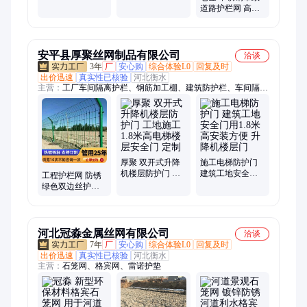
道路护栏网 高架
桥防护围栏 景观
桥梁防护栏
安平县厚聚丝网制品有限公司
洽谈
3年
厂
安心购
综合体验L0
回复及时
出价迅速
真实性已核验
河北衡水
主营：
工厂车间隔离护栏、钢筋加工棚、建筑防护栏、车间隔离
网、仓库车间隔离网、冲孔车间隔离网、车间隔离网护栏、仓库
隔离网、车间围挡、工业围栏
厚聚 双开式升降
施工电梯防护门
机楼层防护门 工
建筑工地安全门
工程护栏网 防锈
地施工1.8米高电
用1.8米高安装方
绿色双边丝护栏
梯楼层安全门 定
便 升降机楼层门
网 服务专业 优质
制
商家
河北冠淼金属丝网有限公司
洽谈
7年
厂
安心购
综合体验L0
回复及时
出价迅速
真实性已核验
河北衡水
主营：
石笼网、格宾网、雷诺护垫