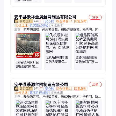
寿命长
格多 防锈耐腐蚀
安平县景祥金属丝网制品有限公司
洽谈
4年
厂
安心购
综合体验L2
回复及时
出价迅速
真实性已核验
河北衡水
主营：
防攀爬围栏、高架桥围栏、钢板焊接围栏、隔离网、护栏
网、桥梁防抛网、铁丝框架网、钢板网护栏、铁路监狱护栏
飞机场护栏网 港
道路两侧高架桥
口码头菱形保税
梁防抛网厂家 绿
358密纹网片厂家
区防护网厂家 监
色高速公路护栏
密纹防爬网 警戒
狱隔离网
网 整体满焊
围栏网 细密 防锈
耐用 建筑防护专
用
安平县慕源丝网制造有限公司
洽谈
3年
厂
安心购
综合体验L1
回复及时
出价迅速
真实性已核验
湖南永州
主营：
降噪隔音墙、户外吸音板、光伏电站围栏、护栏网、防落
物网、隔离围栏网、边坡防护网、菱形钢板网、桥梁防护网、防
落物围栏网、篮球场围栏网、柔性钢丝绳网、斜坡防落石网、高
架桥梁隔音屏、保税区围界