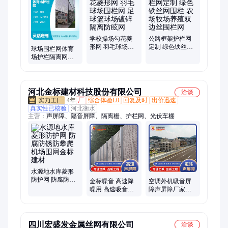
桶、看台椅、道闸、自行车架、排椅、公园椅、保洁员工具箱、
波纹管、红绿灯、标志牌、铁马、货架、波形护栏
学校操场勾花菱
公路框架护栏网
形网 羽毛球场围
定制 绿色铁丝网
球场围栏网体育
栏网 足球篮球场
围栏 农场牧场养
场护栏隔离网低
镀锌隔离防眩网
殖双边丝围栏网
碳钢丝勾花网耐
久防锈菱形铁丝
网厂
河北金标建材科技股份有限公司
洽谈
4年
厂
综合体验L0
回复及时
出价迅速
真实性已核验
河北衡水
主营：
声屏障、隔音屏障、隔离栅、护栏网、光伏车棚
水源地水库菱形
防护网 防腐防锈
金标噪音 高速降
空调外机吸音屏
防攀爬 机场围网
噪用 高速吸音板
障声屏障厂家直
金标建材
日产10000平米 快
供 按图纸定做 欢
速给价 高效交付
迎致电
四川宏盛发金属丝网有限公司
洽谈