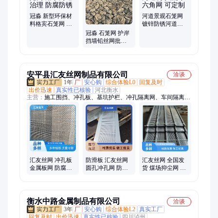
冠淼 新型环保材
河道景观石笼网
料格宾石笼网 用
镀锌防锈河道利
于河道治理 防腐
水格宾六角网 可
冠淼 石笼网 护岸
防锈
定制
挡墙铅丝网批发
生态网箱 抗腐蚀
耐磨防锈
安平县汇友丝网制品有限公司
洽谈
1年
厂
安心购
综合体验L0
回复及时
出价迅速
真实性已核验
河北衡水
主营：
施工围挡、冲孔板、基坑护栏、冲孔隔离网、车间隔离
网、隔离网、金属板网、护栏网、临边基坑护栏、冲孔围挡、马
场护栏、铁马护栏
汇友丝网 冲孔板
防滑板 汇友丝网
汇友丝网 全国发
金属板网 防腐防
圆孔冲孔网 防腐
货 煤场抑尘网 有
锈 抗磨损性超长
防锈 防滑性能较
效控尘降污 超万
好
平车间
衡水中路金属制品有限公司
洽谈
3年
厂
安心购
综合体验L2
真实工厂
回复及时
出价迅速
真实性已核验
四川泸州