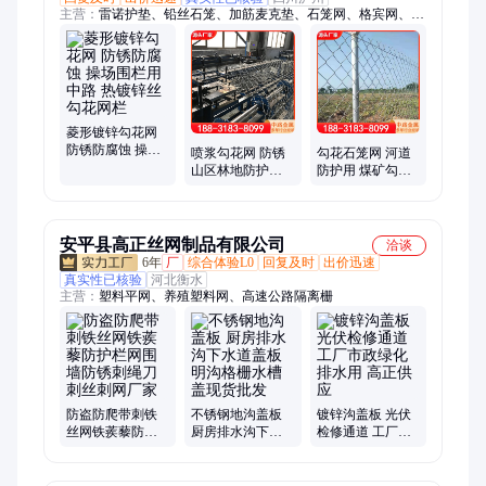
主营：
雷诺护垫、铅丝石笼、加筋麦克垫、石笼网、格宾网、合
金网兜、电焊石笼网、勾花铁丝网、菱形勾花网、主动防护钢丝
网、铁丝支撑网、柔性防护网、主动边坡网、防护钢丝绳网、热
镀锌勾花网、菱形绞索绳网、柔性拦石护坡网、边坡防护网、格
宾石笼网、路面加筋网、土工布、围栏养殖、固滨笼
菱形镀锌勾花网
防锈防腐蚀 操场
喷浆勾花网 防锈
勾花石笼网 河道
围栏用 中路 热镀
山区林地防护用
防护用 煤矿勾花
锌丝 勾花网栏
中路 镀锌丝 勾花
网 镀锌丝 防锈防
网帘
腐蚀 中路
安平县高正丝网制品有限公司
洽谈
6年
厂
综合体验L0
回复及时
出价迅速
真实性已核验
河北衡水
主营：
塑料平网、养殖塑料网、高速公路隔离栅
防盗防爬带刺铁
不锈钢地沟盖板
镀锌沟盖板 光伏
丝网铁蒺藜防护
厨房排水沟下水
检修通道 工厂市
栏网围墙防锈刺
道盖板明沟格栅
政绿化排水用 高
绳刀刺丝刺网厂
水槽盖现货批发
正供应
家