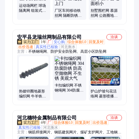
运动场网栏 球场
隔离网 组装式网
厂区车间移动铁
别墅围栏网 慕源
球场护栏网 防锈
丝网 隔断防锈铁
丝网 公路圈地双
耐用
栅栏 机械防护栏
边丝护栏网 镀锌
送货上门
占地面积小
安平县龙瑞丝网制品有限公司
洽谈
1年
厂
安心购
综合体验L0
回复及时
出价迅速
真实性已核验
河北衡水
主营：
不锈钢绳网、防护安全防坠网、高层小区防坠网
卡扣编织网 不锈
钢绳网 304防腐防
热镀锌圈地菱形
护山护坡勾花活
锈 防高空抛物网
编织网 牛羊铁丝
络网 菱形喷播铁
不生锈 美观大气
围栏防腐防锈 养
丝网 绿化工程喷
殖圈羊钢丝网
浆编织网
河北穗特金属制品有限公司
洽谈
4年
厂
综合体验L0
回复及时
出价迅速
真实性已核验
河北衡水
主营：
钢筋焊接网片、钢筋建筑网片、煤矿支护网片、工地钢筋
网片、混凝土钢筋网片、带肋钢筋网片、圆钢钢筋网片、桥梁钢