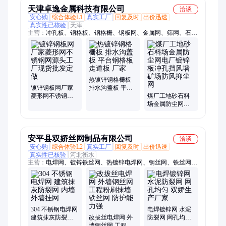
天津卓逸金属科技有限公司
洽谈
安心购
综合体验L1
真实工厂
回复及时
出价迅速
真实性已核验
天津
主营：
冲孔板、钢格板、钢格栅、钢板网、金属网、筛网、石笼
网、龟甲网、张拉网、扩张网、穿孔板、球型立柱、异型钢格
板、插接钢格栅、钢格栅板、热镀锌钢格板、不锈钢钢格板、不
锈钢格栅板、热镀锌钢格栅、球立柱、踏步板、齿形钢格栅、齿
形钢格板、插接钢格板
热镀锌钢格栅板
镀锌钢板网厂家
排水沟盖板 平台
菱形网不锈钢网
钢格板走道板 厂
煤厂工地砂石料
源头工厂现货批
家
场金属防尘网电
发定做
厂镀锌板冲孔挡
风墙矿场防风抑
尘网
安平县双娇丝网制品有限公司
洽谈
安心购
综合体验L2
真实工厂
回复及时
出价迅速
真实性已核验
河北衡水
主营：
电焊网、镀锌铁丝网、热镀锌电焊网、钢丝网、铁丝网、
电焊网片、建筑网片、网格布
304 不锈钢电焊网
电焊镀锌网 水泥
建筑抹灰防裂网
改拔丝电焊网 外
防裂网 网孔均匀
内墙外墙挂网
墙钢丝网 工程粉
双娇生产厂家