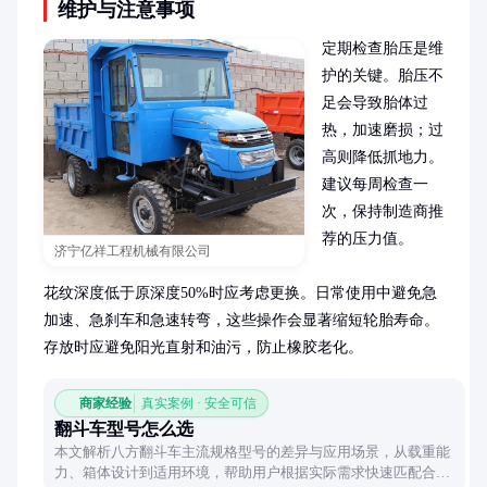
维护与注意事项
定期检查胎压是维
护的关键。胎压不
足会导致胎体过
热，加速磨损；过
高则降低抓地力。
建议每周检查一
次，保持制造商推
荐的压力值。

济宁亿祥工程机械有限公司
花纹深度低于原深度50%时应考虑更换。日常使用中避免急
加速、急刹车和急速转弯，这些操作会显著缩短轮胎寿命。
存放时应避免阳光直射和油污，防止橡胶老化。
商家经验
真实案例 · 安全可信
翻斗车型号怎么选
本文解析八方翻斗车主流规格型号的差异与应用场景，从载重能
力、箱体设计到适用环境，帮助用户根据实际需求快速匹配合适