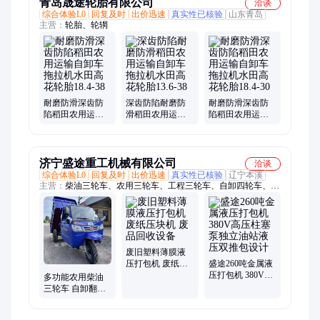
青岛晟途轮胎有限公司
洽谈
综合体验L0
回复及时
出价迅速
真实性已核验
山东青岛
主营：
轮胎、轮辋
耐磨防滑深齿防
深齿防陷耐磨防
耐磨防滑深齿防
陷稻田农用运输
滑稻田农用运输
陷稻田农用运输
自卸车拖拉机水
自卸车拖拉机水
自卸车拖拉机水
田高花轮胎18.4-
田高花轮胎13.6-
田高花轮胎18.4-
38
38
30
济宁盛途重工机械有限公司
洽谈
综合体验L0
回复及时
出价迅速
真实性已核验
辽宁本溪
主营：
柴油三轮车、农用三轮车、工程三轮车、自卸四轮车、四
轮灰斗车、翻斗车
废旧塑料薄膜液
压打包机 废纸压
盛途260吨金属液
块机 废品回收设
压打包机 380V高
多功能农用柴油
备
压柱塞泵独立油
三轮车 自卸翻斗
站液压双推包设
加防滑轮胎爬山
计
虎车