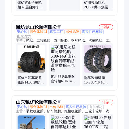
爆气动卷扬机
煤矿矿山卡车轮
矿用气动钻机
胎 40层自卸车轮
ZQS50井下煤层钻
胎 装载机用实心
孔 手持式锚杆风
胎 耐磨防滑
煤钻
潍坊龙山轮胎有限公司
洽谈
安心购
综合体验L1
真实工厂
出价迅速
真实性已核验
山东潍坊
主营：
轮胎、工程轮胎、农用轮胎、钢丝轮胎、汽车轮胎、工具
车轮胎
矿用尼龙载重耐
宽体自卸车尼龙
滑移装卸机10-
磨轮胎6.00-14矿
轮胎14.00-20矿山
16.5 30*10-16
山花纹自卸车胎
平地机1400-20防
31*10-16/20 12-
防滑耐磨胎三包
滑减震抗磨耐扎
16.5 33*12-20轮胎
胎
山东驰优轮胎有限公司
洽谈
安心购
综合体验L1
出价迅速
真实性已核验
山东潍坊
主营：
装载机轮胎、铲车轮胎、拖拉机轮胎、三轮车轮胎、农机
轮胎、工程轮胎、沙漠轮胎、水陆两栖轮胎、越野轮胎、实心轮
胎、叉车轮胎、自卸车轮胎、矿山轮胎、钢丝轮胎、压路机轮
胎、光面轮胎