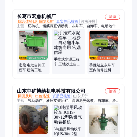
运输车 防滑山地
下自卸渣土车
下工程自卸运输
轮胎爬山好帮手
车
长葛市宏鼎机械厂
洽谈
综合体验L0
回复及时
真实性已核验
河南许昌
主营：
切砖机、钢筋调直切断机、灰斗车、自卸车、电动地牛
手推式水泥工程
车 工地沙土自动
宏鼎 电动自卸工
手推站立灰斗车
翻斗车 建筑专用
程车 建筑工地专
室内装修拉料三
宏鼎供应
用车 加厚防滑轮
轮车 电动可骑行
胎
工程车
山东中矿博纳机电科技有限公司
洽谈
回复及时
出价迅速
资质已核验
山东济宁
主营：
气动葫芦、液压支架油缸、高速激光熔覆、自卸车、滑轮
滑车、单体液压柱子
3吨船用风动绞车
JQHS-30×12型防