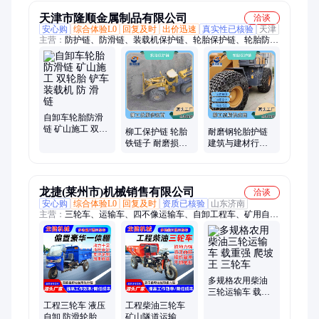
天津市隆顺金属制品有限公司
洽谈
安心购
综合体验L0
回复及时
出价迅速
真实性已核验
天津
主营：
防护链、防滑链、装载机保护链、轮胎保护链、轮胎防滑
链、装载机轮胎、轮胎链条、铲车轮胎、装载机防滑链、铲车保
护链、铲车防滑链、雪地链、装载机、维修节、柳工保护链、工
程机械、井下保护链、钢厂保护链、开矿保护链、出口保护链
自卸车轮胎防滑
链 矿山施工 双轮
柳工保护链 轮胎
耐磨钢轮胎护链
胎 铲车 装载机 防
铁链子 耐磨损防
建筑与建材行业
滑 链
护链 砂石厂工程
应用 菱形节合金
车 装载机专用
材质
龙捷(莱州市)机械销售有限公司
洽谈
安心购
综合体验L0
回复及时
资质已核验
山东济南
主营：
三轮车、运输车、四不像运输车、自卸工程车、矿用自卸
翻斗车、大前脸三轮车、工程款三轮车、柴油三轮车、农用三轮
车、全封闭三轮车、四驱工程车、四驱工程农用运输车、四驱运
输车
多规格农用柴油
三轮运输车 载重
强 爬坡王 三轮车
工程三轮车 液压
工程柴油三轮车
自卸 防滑轮胎爬
矿山隧道运输 大