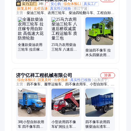
3年
厂
安心购
综合体验L1
真实工厂
回复及时
出价迅速
真实性已核验
浙江宁波
主营：
柴油三轮车、农用三轮车、柴油四轮翻斗车、工程自卸三
轮车、柴油自卸三轮车、四轮蹦蹦车、四轮前翻斗车、四驱农用
车、四驱爬山王、四驱拖拉机、工地洒水车、电动洒水车、柴油
三轮洒水车
全蓬款柴油农用
25马力农用柴油
三轮车 拉庄稼专
三轮车 八速后桥
柴油四不像车 拉
用自卸款 高低速
双减震工程运输
木头四驱农用车
大花防滑轮胎
车 质量三包
全地形爬坡六轮
拖拉机
济宁亿祥工程机械有限公司
洽谈
综合体验L0
回复及时
出价迅速
真实性已核验
山东济宁
主营：
四不像车、履带运输车、四不像农用车、小型自卸车、农
用自卸车、四驱农用车、四不像运输车、履带车、抓木机、随车
挖、随车吊、吊挖一体运输车、翻斗车、五轮车、矿用车、柴油
农用车、矿用运输车、四驱柴油车、单缸柴油车、农用车、毛竹
车
3吨小型自卸农用
小型农用四不像
四不像车农用四
车 四不像车四驱
车矿洞拉土车井
驱柴油出渣车井