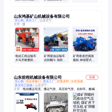
坡运输 18马力22
马力载重自卸车
马力
山东鸿基矿山机械设备有限公司
安心购
真实工厂
山东济宁
主营：
[]
电动工程运输车
矿用柴油运输车
矿用巷道挖掘装
大马牙耐磨防滑
自卸翻斗 加防滑
载机 伸缩臂式扒
轮胎 三轮翻斗自
轮胎蓄电池动力
渣车 操纵轻便
卸车
耐久
山东前程机械设备有限公司
洽谈
安心购
综合体验L1
真实工厂
回复及时
出价迅速
真实性已核验
山东济宁
主营：
电动搬运坦克、搬运气垫、高压软气管、自卸车、酸碱喷
射器、螺旋千斤顶、机载临时支护装置、高位翻车机、道口栏木
机、永磁除铁器、电动液压推杆、合金钻头、船用滑车、锚索张
拉机具、矿用风门、矿用洗靴机、皮带清扫器、船用风机、喷浆
机、泄爆牵引绞索、小型挖掘机、割草机、链轮组件、矿用三轮
车、矿车轮对、空气锤