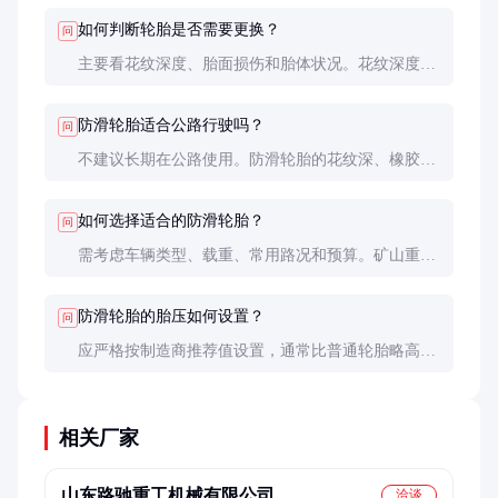
小时。定期维护和正确使用可延长寿命。
如何判断轮胎是否需要更换？
问
主要看花纹深度、胎面损伤和胎体状况。花纹深度低
于原深度50%，或胎面有严重切割、裂纹，胎体有鼓
包时，应及时更换。
防滑轮胎适合公路行驶吗？
问
不建议长期在公路使用。防滑轮胎的花纹深、橡胶
硬，公路行驶噪音大、油耗高，且磨损不均匀。短途
转移可以，长途运输应换用公路型轮胎。
如何选择适合的防滑轮胎？
问
需考虑车辆类型、载重、常用路况和预算。矿山重载
建议选择高负荷、深花纹产品；建筑工地则可选中等
花纹深度、抗切割性好的型号。
防滑轮胎的胎压如何设置？
问
应严格按制造商推荐值设置，通常比普通轮胎略高5-
10%。具体数值可在轮胎侧壁或车辆手册中找到，不
同工况可能需微调。
相关厂家
山东路驰重工机械有限公司
洽谈