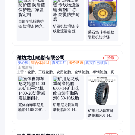
运机防护链
自卸车轮胎防护
链 防滑链 保护链
铲运机防滑链 专
厂家发货定制
线物流运输 炼钢
采石场 卡特彼勒
厂 赤 峰 防烫防护
装载机防护链 可
耐磨
出口多个地区 加
工工厂
潍坊龙山轮胎有限公司
洽谈
安心购
综合体验L1
真实工厂
出价迅速
真实性已核验
山东潍坊
主营：
轮胎、工程轮胎、农用轮胎、全钢轮胎、半钢轮胎、真空
轮胎、铲车轮胎、拖拉机轮胎
宽体自卸车尼龙
矿用尼龙载重耐
轮胎14.00-20矿山
磨轮胎6.00-14矿
矿用尼龙载重耐
平地机1400-20防
山花纹自卸车胎
磨轮胎6.00-14矿
滑减震抗磨耐扎
防滑6.50-16线胎
山花纹自卸车胎
防滑耐磨胎三包
胎