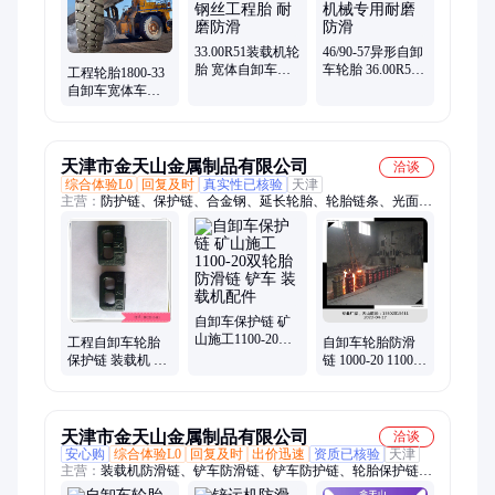
33.00R51装载机轮
46/90-57异形自卸
胎 宽体自卸车适
车轮胎 36.00R51
工程轮胎1800-33
用 全钢丝工程胎
工程机械专用耐
自卸车宽体车专
耐磨防滑
磨防滑
用 高稳定性耐磨
防滑
天津市金天山金属制品有限公司
洽谈
综合体验L0
回复及时
真实性已核验
天津
主营：
防护链、保护链、合金钢、延长轮胎、轮胎链条、光面轮
胎、保护轮胎、铲车轮胎、防止轮胎、轮胎板链、铲运机、装载
机、雪地链、防滑链、耐磨链条、车辆操控、网状链条、金属加
固、锻打链条、炼钢出渣、垃圾填埋、环保材料、隧道电铲、耐
磨型钢、隧道施工
自卸车保护链 矿
山施工1100-20双
工程自卸车轮胎
自卸车轮胎防滑
轮胎防滑链 铲车
保护链 装载机 铲
链 1000-20 1100-
装载机配件
运机井下1100-20
20耐磨型保护链
耐磨型防滑链
铲车防护链
天津市金天山金属制品有限公司
洽谈
安心购
综合体验L0
回复及时
出价迅速
资质已核验
天津
主营：
装载机防滑链、铲车防滑链、铲车防护链、轮胎保护链、
轮胎防护链、装载机防护链、铲运机保护链、铲运机防滑链、铲