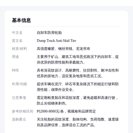
基本信息
中文名
自卸车防滑轮胎
英文名
Dump Truck Anti-Skid Tire
材质/材料
高强度橡胶、钢丝帘线、尼龙帘布
用途
主要用于矿山、建筑工地等恶劣路况下的自卸车，提
供优异的防滑性能和承载能力。
特性
具有深花纹设计、高耐磨性、抗切割性、耐冲击性和
优异的抓地力，适应复杂地形和恶劣工况。
作用/功能
提供车辆在泥泞、碎石等复杂路况下的稳定行驶和防
滑性能，保障作业安全。
注意事项
需定期检查胎压和花纹深度，避免超载和高速行驶，
防止尖锐物体刺伤。
参考价格区间
约2000-8000元/条，视规格和品牌而定
选购要点
关注轮胎的花纹深度、胎体结构、负荷指数、速度级
别及品牌信誉，选择适合工况的产品。