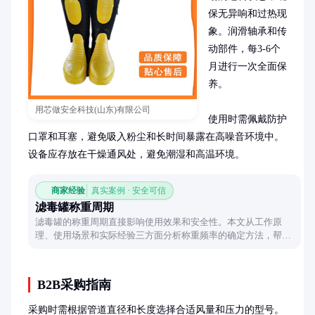
保无异响和过热现
象。润滑轴承和传
动部件，每3-6个
月进行一次全面保
养。

用芯做安全科技(山东)有限公司
使用时需佩戴防护
口罩和耳塞，避免吸入粉尘和长时间暴露在高噪音环境中。
设备应存放在干燥通风处，避免潮湿和高温环境。
商家经验
真实案例 · 安全可信
滤毒罐称重周期
滤毒罐的称重周期直接影响使用效果和安全性。本文从工作原
理、使用场景和实际经验三方面分析称重频率的确定方法，帮助
用户建立合理的维护习惯。
B2B采购指南
采购时需根据管道直径和长度选择合适风量和压力的型号。