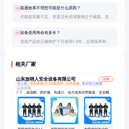
疏通效果不理想可能是什么原因？
问
可能是风量不足、管道过长或堵塞物过于顽固。尝试
调整风速或分段清洁。
设备使用寿命有多长？
问
优质产品在正确维护下可使用5-8年，定期保养和避
免超负荷运行是关键。
相关厂家
山东放哨人安全设备有限公司
洽谈
安心购
综合体验L0
回复及时
出价迅速
真实性已核验
山东济南
主营：
低温帽、防护服、风速计、动力送风式呼吸器、安全帽、
安全带、防毒衣、护目镜、全面罩、低温服、隔热服、捕蜂服、
连体服、避火服、洗眼器、长管呼吸器、充填泵、苏生器、半面
具、空气呼吸器、防毒面具、一级防化服、二级防化服、一次性
防护服、防化服