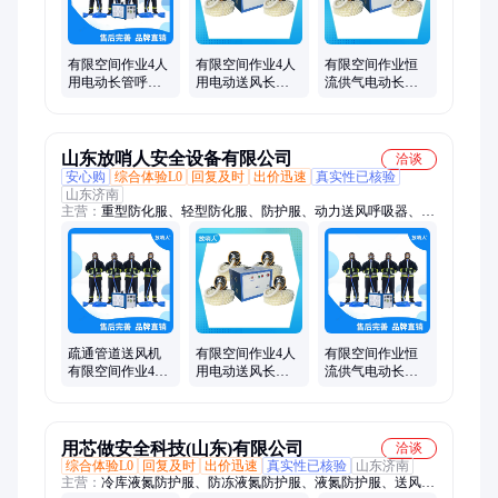
服、空气充填泵、自救呼吸器、化学防护服、护目镜、森林扑火
服、消防呼吸器、过滤式防毒面具、防护面屏、消防员化学防护
服
有限空间作业4人
有限空间作业4人
有限空间作业恒
用电动长管呼吸
用电动送风长管
流供气电动长管
器 疏通管道送风
呼吸器 疏通管道
呼吸器 疏通管道
机
送风机
送风机
山东放哨人安全设备有限公司
洽谈
安心购
综合体验L0
回复及时
出价迅速
真实性已核验
山东济南
主营：
重型防化服、轻型防化服、防护服、动力送风呼吸器、洗
眼器、手套、低温服、隔热服、移动供气源、长管呼吸器、电动
式长管呼吸器、自吸式长管呼吸器、防毒面具、全面具、释放
器、护目镜、C级防护服、空气呼吸器、避火服、一次性防护
服、消防服、充填泵、防爆充气箱、自动苏生器
疏通管道送风机
有限空间作业4人
有限空间作业恒
有限空间作业4人
用电动送风长管
流供气电动长管
用电动长管呼吸
呼吸器 疏通管道
呼吸器 疏通管道
器
送风机
送风机
用芯做安全科技(山东)有限公司
洽谈
综合体验L0
回复及时
出价迅速
真实性已核验
山东济南
主营：
冷库液氮防护服、防冻液氮防护服、液氮防护服、送风式