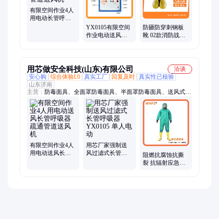
报警器、静电接地夹、油罐车接地报警器、防化服、空气呼吸
有限空间作业4人
器、防毒面具、隔热服、避火服
用电动长管呼吸
器 疏通管道送风
YX0105有限空间
防砸防穿刺钢板
机
作业电动送风长
靴 02款消防战斗
管呼吸器 疏通管
靴灭火防护靴脚
道送风机
部防护用 消防靴
用芯做安全科技(山东)有限公司
洽谈
安心购
综合体验L0
真实工厂
回复及时
真实性已核验
山东济南
主营：
防毒面具、全面罩防毒面具、半面罩防毒面具、送风式长
管呼吸器、动力送风呼吸器、自救呼吸器、防毒面罩、过滤式防
毒面具、防毒全面具、防毒半面具、防护服、一次性防护服、酸
碱防护服、化学防护服、消防员一级化学防护服、消防员二级化
学防护服、C级防护服、A级防护服、B级防护服、消防化学防护
服、洗眼器、空气呼吸器、隔热服、低温防护服、人体静电释放
器
有限空间作业4人
用芯厂家强制送
用电动送风长管
风过滤式长管呼
阻燃抗腐蚀抗撕
呼吸器 疏通管道
吸器 YX0105 单
裂 抗辐射应急救
送风机
人电动
援服 核生化防护
套装 门襟双层封
合