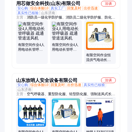
用芯做安全科技(山东)有限公司
洽谈
安心购
综合体验L0
真实工厂
回复及时
出价迅速
真实性已核验
山东济南
主营：
消防员一级化学防护服、消防员二级化学防护服、防化
服、电动送风式呼吸器、重型防化服、轻型防化服、全封闭式防
化服、消防员化学防护服、半封闭防化服、A级防化服、B级防
化服、耐酸碱防化服、防毒防化服、消防防化服、隔热服、消防
员隔热防护服、消防隔热服、耐高温隔热服、铝箔隔热服、冶炼
隔热服、防火隔热服、耐高温阻燃隔热服、防辐射热隔热服、
有限空间作业4人
有限空间作业4人
1000度隔热服、防火防化服、特级防化服
用电动长管呼吸
用电动长管呼吸
器 疏通管道送风
器 疏通管道送风
有限空间作业恒
机
机
流供气电动长管
呼吸器 疏通管道
送风机
山东放哨人安全设备有限公司
洽谈
安心购
综合体验L0
回复及时
出价迅速
真实性已核验
山东济南
主营：
空气呼吸器、重型防化服、轻型防化服、强制送风式长管
呼吸器、隔热服、低温防冻服、防毒面具、空气充填泵、防火防
化服、防爆充气箱、过滤式消防自救呼吸器、全封闭防护服、半
封闭防护服、消防避火服、洗眼器、便携式洗眼器、正压式空气
呼吸器、特级化学防护服、一级化学防护服、二级化学防护服、
液氮防冻服、护目镜、森林防火服、消防战斗服、防化服
有限空间作业4人
有限空间作业4人
放哨人FSR0233消