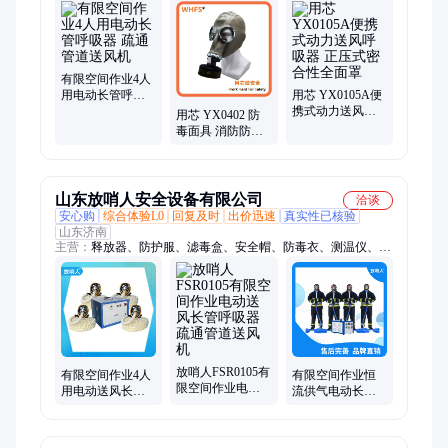
长管呼吸器、低温防护服、防冻防护服、LNG防护服、LNG专用
低温防护、防飞溅液氮防护服、低温防护手套、高温环境避火
服、化工应急避火服、消防员避火防护服、隔热避火服、消防避
火服、铝箔避火防护服、消防员避火服、防毒面具、自救呼吸
器、空气呼吸器、防化服、洗眼器、自动苏生器、空气充填泵、
有限空间作业4人
防护服
用电动长管呼吸
用芯 YX0105A便
器 疏通管道送风
携式动力送风呼
用芯 YX0402 防
机
吸器 正压式密合
毒面具 消防防毒
性全面罩
全面具 头盔式全
面罩
山东放哨人安全设备有限公司
洽谈
安心购
综合体验L0
回复及时
出价迅速
真实性已核验
山东济南
主营：
释放器、防护服、滤毒盒、安全帽、防毒衣、测温仪、护
目镜、隔热服、救援服、防蜂服、重型防化服、大视野防毒面
具、鬼脸式防毒面具、小推车移动供气源、低温服、轻型防化
服、消防服、洗眼器
放哨人FSR0105有
有限空间作业4人
有限空间作业恒
限空间作业电动
用电动送风长管
流供气电动长管
送风长管呼吸器
呼吸器 疏通管道
呼吸器 疏通管道
疏通管道送风机
送风机
送风机