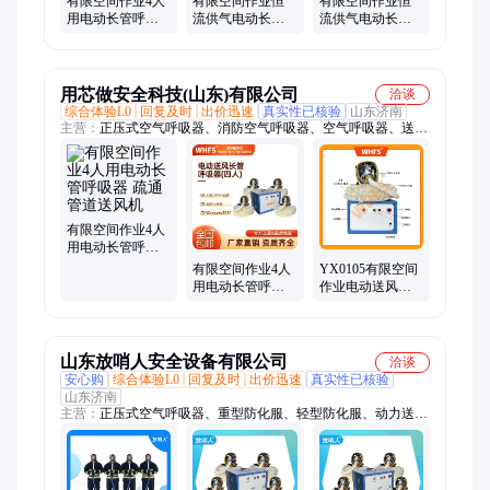
有限空间作业4人
有限空间作业恒
有限空间作业恒
用电动长管呼吸
流供气电动长管
流供气电动长管
器 疏通管道送风
呼吸器 疏通管道
呼吸器 疏通管道
机
送风机
送风机
用芯做安全科技(山东)有限公司
洽谈
综合体验L0
回复及时
出价迅速
真实性已核验
山东济南
主营：
正压式空气呼吸器、消防空气呼吸器、空气呼吸器、送风
式长管呼吸器、电动送风长管呼吸器、正压式消防空气呼吸器、
移动供气源、长管呼吸器、自动苏生器、自给式空气呼吸器、背
负式空气呼吸器、长管空气呼吸器、自吸式长管呼吸器、防爆长
管呼吸器、单人长管呼吸器、双人长管呼吸器、洗眼器、防化
服、有限空间长管呼吸器、空气充填泵、避火服、隔热服、防毒
有限空间作业4人
面具、人体静电释放器
用电动长管呼吸
器 疏通管道送风
有限空间作业4人
YX0105有限空间
机
用电动长管呼吸
作业电动送风长
器 疏通管道送风
管呼吸器 疏通管
机
道送风机
山东放哨人安全设备有限公司
洽谈
安心购
综合体验L0
回复及时
出价迅速
真实性已核验
山东济南
主营：
正压式空气呼吸器、重型防化服、轻型防化服、动力送风
式呼吸器、强制送风机、半封闭防护服、全封闭防护服、复合式
洗眼器、便携式洗眼器、全面型防毒面具、消防隔热服、消防避
火服、防火防化服、气密型隔热服、耐酸碱防化服、低温防冻