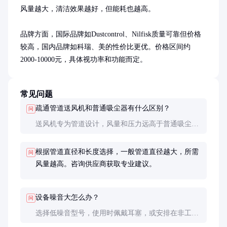
风量越大，清洁效果越好，但能耗也越高。

品牌方面，国际品牌如Dustcontrol、Nilfisk质量可靠但价格
较高，国内品牌如科瑞、美的性价比更优。价格区间约
2000-10000元，具体视功率和功能而定。
常见问题
疏通管道送风机和普通吸尘器有什么区别？
问
送风机专为管道设计，风量和压力远高于普通吸尘
器，适合大范围清洁。吸尘器更适合小面积和精细清
洁。
根据管道直径和长度选择，一般管道直径越大，所需
问
风量越高。咨询供应商获取专业建议。
设备噪音大怎么办？
问
选择低噪音型号，使用时佩戴耳塞，或安排在非工作
时间操作，减少对周围环境的影响。