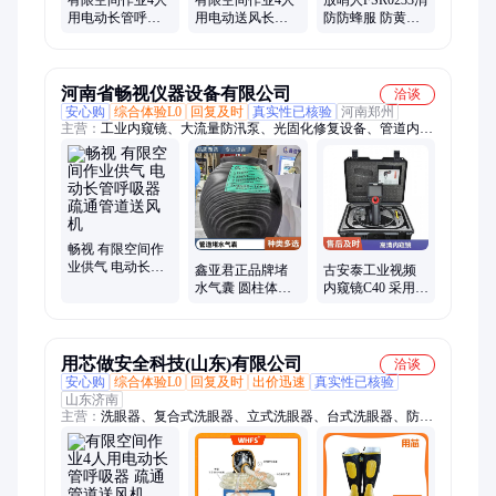
用电动长管呼吸
用电动送风长管
防防蜂服 防黄蜂
器 疏通管道送风
呼吸器 疏通管道
服 消防救援防护
机
送风机
服
河南省畅视仪器设备有限公司
洽谈
安心购
综合体验L0
回复及时
真实性已核验
河南郑州
主营：
工业内窥镜、大流量防汛泵、光固化修复设备、管道内窥
镜、管道机器人、管道潜望镜、管道无线潜望镜、管道封堵气
囊、管道探测仪、管道全地形机器人、管道动力声纳、长距离管
道机器人、拖车式排水泵
畅视 有限空间作
业供气 电动长管
鑫亚君正品牌堵
古安泰工业视频
呼吸器 疏通管道
水气囊 圆柱体天
内窥镜C40 采用一
送风机
然橡胶材质
体化设计，轻巧
DN300-3000mm
便携 一机多用
用芯做安全科技(山东)有限公司
洽谈
安心购
综合体验L0
回复及时
出价迅速
真实性已核验
山东济南
主营：
洗眼器、复合式洗眼器、立式洗眼器、台式洗眼器、防冻
洗眼器、不锈钢洗眼器、实验室洗眼器、便携式洗眼器、化工厂
洗眼器、电伴热洗眼器、人体静电释放器、防爆人体静电释放
器、触摸式静电消除器、加油站静电释放器、声光报警静电释放
器、静电接地报警器、移动式静电接地报警器、固定式静电接地