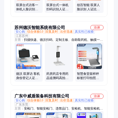
双屏台式访客一
双屏台式一体机
创百智能 双屏人
体机人脸识别访
扫码识别人证核
脸识别 人证比对
客登记扫码刷卡
验热敏打印机访
访客 扫码指纹 热
热敏打印人证比
客一体机RK3568
敏打印访客机
对
苏州德沃智能系统有限公司
洽谈
安心购
综合体验L0
回复及时
出价迅速
真实性已核验
江苏苏州
主营：
扫描快递、德沃扫码、定制主板、自助取药机、触摸一体
机、收银机、药品追溯码一体机、扫描模块、二维码扫描、便携
式蓝牙、扫描枪条码、安卓智慧主板、门诊隔离病房、出入库智
能秤、出入库智能秤Y1、视觉识别智慧餐台、药监码高拍仪、
药品追溯码扫描仪、药品溯源高拍仪、智能柜、留样柜、食品留
样秤
德沃 双屏访 客机
药房药店专用药
智慧食堂留样秤
身份登记人证核
品追溯码高拍仪
标签打印拍照扫
验VM063访客机
批量扫码设备 德
码读取仓储出入
人证访客一体机
沃供应即插即用
库一体 厂家供应
广东中威盾装备科技有限公司
洽谈
安心购
综合体验L0
回复及时
出价迅速
真实性已核验
广东东莞
主营：
安检门、智能安检门、违禁品门、安检机、智能安检机、
金属异物检测机、金检机、访客一体机、安检摄像机、金属检测
机、手机安检门、安检机x光机、检测安检门、违禁品安检门、