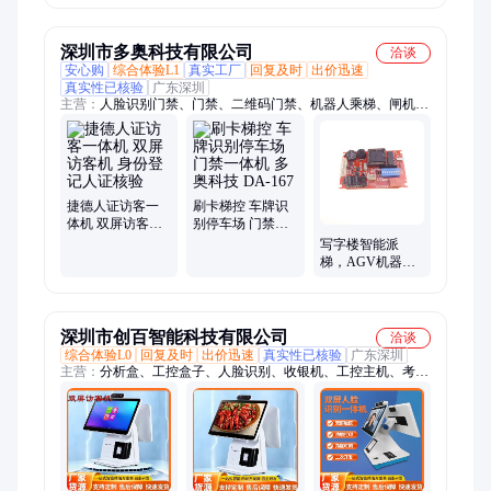
政务访客终端一
体机
深圳市多奥科技有限公司
洽谈
安心购
综合体验L1
真实工厂
回复及时
出价迅速
真实性已核验
广东深圳
主营：
人脸识别门禁、门禁、二维码门禁、机器人乘梯、闸机、
智能一卡通、门禁一卡通、智能梯控、梯控一卡通、电梯门禁、
IC卡电梯、国密门禁、CPU卡门禁、CPU卡一卡通、国密梯控、
CPU卡梯控、二维码梯控、人脸识别梯控、电梯IC卡、电梯一卡
通、门禁系统、门禁读卡器、IC卡读卡器、CPU卡读卡器、门禁
控制器
捷德人证访客一
刷卡梯控 车牌识
体机 双屏访客机
别停车场 门禁一
身份登记人证核
体机 多奥科技
写字楼智能派
验
DA-167
梯，AGV机器人
乘梯 一卡通 一脸
通 一码通系统
DA-17
深圳市创百智能科技有限公司
洽谈
综合体验L0
回复及时
出价迅速
真实性已核验
广东深圳
主营：
分析盒、工控盒子、人脸识别、收银机、工控主机、考勤
闸机、工控一体机、虹膜门禁机、访客一体机、测温门禁一体
机、智能政务一体机、人证核验一体机、掌纹识别一体机、热敏
打印访客机、刷卡识别核验机、门禁考勤广告机、安卓主板、工
控主板、智能快递柜、条型码扫码器、边缘计算盒子、龙虾盒子