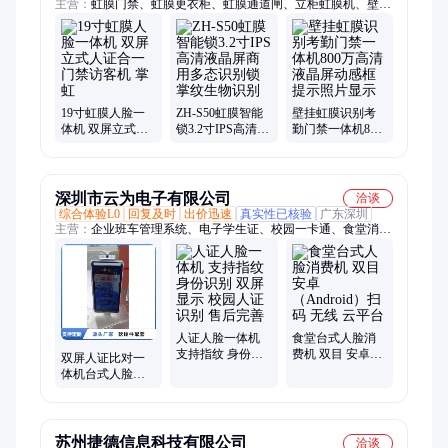
主营：
虹膜门禁、虹膜更衣柜、虹膜通道闸、立柜虹膜机、壁挂
虹膜考勤机、虹膜识别闸机、虹膜识别打卡机、虹膜单机版门
禁、虹膜识别门禁、虹膜人脸签到、虹膜识别模块、虹膜识别终
端、虹膜识别柜、虹膜识别考勤、虹膜识别认证、虹膜识别密
码、虹膜无线模组
19寸虹膜人脸一
ZH-S50虹膜智能
壁挂虹膜识别考
体机 双屏立式人
锁3.2寸IPS高清液
勤门禁一体机800
证合一门禁访客
晶屏商用多态识
万高清液晶屏动
机 掌虹
别锁掌纹生物识
感框提示照片显
别
示
深圳市云为电子有限公司
洽谈
综合体验L0
回复及时
出价迅速
真实性已核验
广东深圳
主营：
企业班车管理系统、电子学生证、校园一卡通、食堂消费
机、手环自助收发机、班车刷卡机、食堂人脸消费机、食堂刷卡
机、公交刷卡机、班车人脸机、校车刷卡机、水控机、人脸团餐
机、校园接送管理系统、智能电子学生证、云消费平台
人证人脸一体机
食堂台式人脸消
支持指纹 身份识
费机 双目 安卓
双屏人证比对一
别 双屏显示 校园
（Android）扫码
体机台式人脸识
人证识别 售后完
无线 云平台
别访客机支持人
善
证核验扫码扫描
功能
苏州捷德信息科技有限公司
洽谈