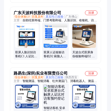
甲醛铝合金材质
广东天波科技股份有限公司
洽谈
综合体验L0
回复及时
真实性已核验
广东佛山
主营：
自助结算终端、门禁考勤终端、人脸识别、收银机、访客
机、服务机器人、门禁机、人证识别、收款机、平板终端、智能
支付、手持平板、人脸采集、门禁终端、信息采集、称重收银
秤、打印多功能
双屏人脸识别访
双屏人证核验访
天波台式双屏身
客机C1 人证比对
客机D2 刷脸人证
份核验终端D2 酒
办公楼酒店身份
比对门禁登记政
店10寸人证核验
核验设备天波
务访客一体机
访客机 扫码打印
一体
路易生(深圳)实业有限责任公司
洽谈
综合体验L1
回复及时
真实性已核验
陕西西安
主营：
智能测温、智能消毒、红外测温门、消毒机器人、测温机
器人、体温检测门、金属测温门、人体测温门、热成像测温门、
红外线测温门
智能访客机 安卓