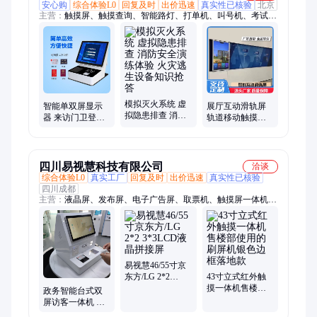
安心购
综合体验L0
回复及时
出价迅速
真实性已核验
北京
主营：
触摸屏、触摸查询、智能路灯、打单机、叫号机、考试
机、除味机、取单机、取票机、广告机、排队机、借阅机、费缴
费机、电子听书机、电子图书、自助终端、医院自助、滑轨电
视、图书自助、智慧路灯、自助借还、纳米触摸、自助购票、纳
米黑板、全息投影
模拟灭火系统 虚
智能单双屏显示
展厅互动滑轨屏
拟隐患排查 消防
器 来访门卫登记
轨道移动触摸显
安全演练体验 火
管理系统 触摸屏
示屏 电动多媒体
灾逃生设备知识
人证合一访客一
电视屏 开合屏一
抢答
体机
体机
四川易视慧科技有限公司
洽谈
综合体验L0
真实工厂
回复及时
出价迅速
真实性已核验
四川成都
主营：
液晶屏、发布屏、电子广告屏、取票机、触摸屏一体机、
签到机、工控机、广告机、海报机、排队机、教学会议一体机、
自助机、触控一体机、查询机、自助终端机、电子屏、触摸显示
器、滑轨屏、拼接屏、联动屏、分诊屏、led显示屏、门牌屏、画
框屏
易视慧46/55寸京
东方/LG 2*2
43寸立式红外触
3*3LCD液晶拼接
摸一体机售楼部
政务智能台式双
屏
使用的刷屏机银
屏访客一体机 刷
色边框落地款
脸人证比对登记