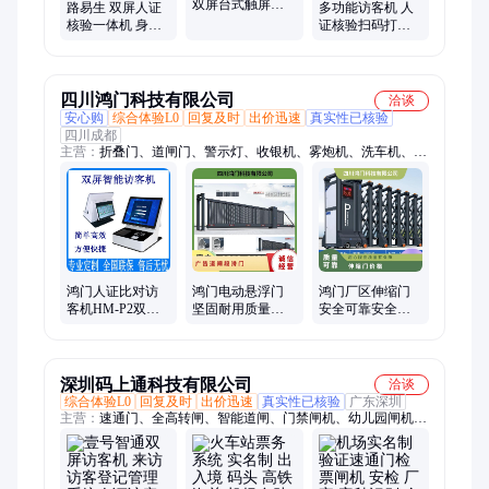
双屏台式触屏人
路易生 双屏人证
多功能访客机 人
证比对 访客预约
核验一体机 身份
证核验扫码打印
登记机
证人脸动态识别
双屏访客一体机
访客机
支持定制
四川鸿门科技有限公司
洽谈
安心购
综合体验L0
回复及时
出价迅速
真实性已核验
四川成都
主营：
折叠门、道闸门、警示灯、收银机、雾炮机、洗车机、道
闸机、路障机、收缩门、门栅栏、铝合金、悬浮门、速通门、旋
转门、旋转闸、报警器、热水器、保安亭、升降柱、平移门、伸
缩门、彩钢房、起落杆、对开门、单旋门
鸿门人证比对访
鸿门电动悬浮门
鸿门厂区伸缩门
客机HM-P2双屏
坚固耐用质量保
安全可靠安全便
台式访客门禁机
证全国发货
捷全国发货电动sa
实名制自助登记
204（Mpa）
深圳码上通科技有限公司
洽谈
综合体验L0
回复及时
出价迅速
真实性已核验
广东深圳
主营：
速通门、全高转闸、智能道闸、门禁闸机、幼儿园闸机、
高铁检票闸机、高端会馆闸机、视觉通行闸机、移动智通闸机、
自助检票闸机、海关检票闸机、机场检票闸机、人脸识别门禁系
统闸机、票务系统闸机、消费系统闸机、安检闸机、地铁出入口