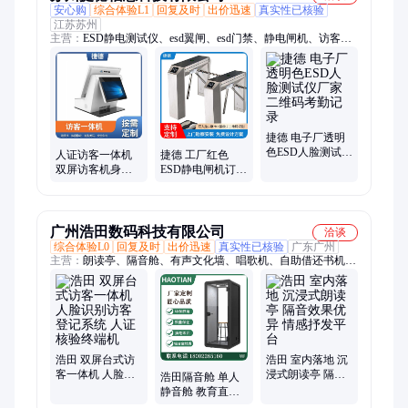
安心购
综合体验L1
回复及时
出价迅速
真实性已核验
江苏苏州
主营：
ESD静电测试仪、esd翼闸、esd门禁、静电闸机、访客
机、码闸机、人脸机、鞋底清洗机、门禁闸机、工地闸机、防静
电三辊闸、平移闸、人脸识别、人脸识别ESD翼闸、静电翼闸、
门禁系统、人脸翼闸、静电门禁、翼闸系统、PGT120测试仪、
全高转闸、防静电门禁系统、防静电门禁、ESD门禁系统、人脸
识别门禁
捷德 电子厂透明
色ESD人脸测试仪
人证访客一体机
捷德 工厂红色
厂家 二维码考勤
双屏访客机身份
ESD静电闸机订做
记录
登记人证核验 苏
按需订制可以上
康码测温一体机
门安装
广州浩田数码科技有限公司
洽谈
综合体验L0
回复及时
出价迅速
真实性已核验
广东广州
主营：
朗读亭、隔音舱、有声文化墙、唱歌机、自助借还书机、
电子书借阅机、大头贴拍照机器、瀑布流借阅机、馆员一体机、
桌面听书机、光影阅读机、RFID通道门禁、听书墙、自助借书
柜、智慧图书馆设备方案、自助档案柜、档案管理系统、国产图
书管理系统
浩田 双屏台式访
浩田 室内落地 沉
客一体机 人脸识
浸式朗读亭 隔音
浩田隔音舱 单人
别访客登记系统
效果优异 情感抒
静音舱 教育直播
人证核验终端机
发平台
间 移动电话亭无