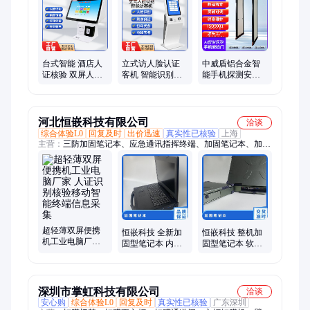
车底检查系统、电子产品探测门、车底安全检查系统、安全门、
金属探测安检门、安检专用站台、凸面车底镜、六区安检门、安
检门安检设备、金属探测门
台式智能 酒店人
立式访人脸认证
中威盾铝合金智
证核验 双屏人脸
客机 智能识别访
能手机探测安检
识别自助访客机
客一体机 低功耗
门 蓝色易操作 室
设计
内适用 支持定制
河北恒嵌科技有限公司
洽谈
综合体验L0
回复及时
出价迅速
真实性已核验
上海
主营：
三防加固笔记本、应急通讯指挥终端、加固笔记本、加固
便携机、便携式服务器、加固服务器
超轻薄双屏便携
恒嵌科技 全新加
恒嵌科技 整机加
机工业电脑厂家
固型笔记本 内置
固型笔记本 软性
人证识别核验移
键盘 散热性好 厂
橡胶包角 抗干扰
动智能终端信息
家直供
应用广泛
采集
深圳市掌虹科技有限公司
洽谈
安心购
综合体验L0
回复及时
真实性已核验
广东深圳