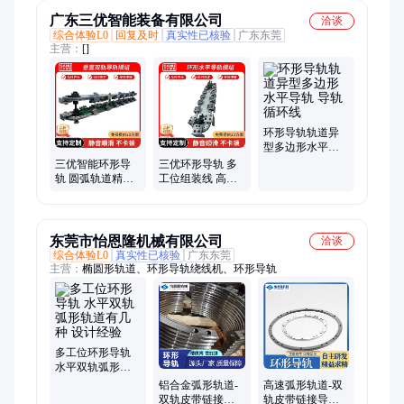
广东三优智能装备有限公司
洽谈
综合体验L0
回复及时
真实性已核验
广东东莞
主营：
[]
环形导轨轨道异
型多边形水平导
轨 导轨循环线
三优智能环形导
三优环形导轨 多
轨 圆弧轨道精密
工位组装线 高精
循环线系统 自动
密循环 滑座输送
化设备精密输送
线自动装配线
东莞市怡恩隆机械有限公司
洽谈
综合体验L0
真实性已核验
广东东莞
主营：
椭圆形轨道、环形导轨绕线机、环形导轨
多工位环形导轨
水平双轨弧形轨
道有几种 设计经
铝合金弧形轨道-
高速弧形轨道-双
验
双轨皮带链接圆
轨皮带链接导轨