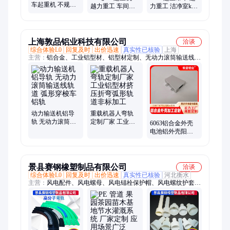
车起重机 不规则
越力重工 车间全
力重工 洁净室kbk
车间用 可定制弧
自动组合式导轨
悬挂式起重机 装
形 轻型天车 越力
定位精准运行平
配生产线物料搬
重工
稳
运
上海敦品铝业科技有限公司
洽谈
综合体验L0
回复及时
出价迅速
真实性已核验
上海
主营：
铝合金、工业铝型材、铝型材定制、无动力滚筒输送线轨
道、铝型材开模
动力输送机铝导
重载机器人弯轨
轨 无动力滚筒输
定制厂家 工业铝
6063铝合金外壳
送线轨道 弧形穿
型材挤压折弯弧
电池铝外壳阳极
梭车铝轨
形轨道非标加工
氧化 铝型材外壳
加工生产挤压
景县赛钢橡塑制品有限公司
洽谈
综合体验L0
回复及时
出价迅速
真实性已核验
河北衡水
主营：
风电配件、风电螺母、风电锚栓保护帽、风电螺纹护套、
防雹网柱帽、防雹网配件