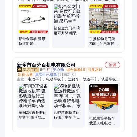
葫芦、电动葫芦、电缆小车、德马格旋臂、钢丝绳葫芦、防爆悬
臂吊、葫芦输送线、钢丝绳电动
铝合金龙门吊 高
度可升降 组装简
单可拆卸 昂玛生
铝合金弯轨 弧形
手推移动龙门架
产
轨道S105-
250kg-5t 自重轻
XXL260 可负载
安装简单 携带方
125kg-2000kg
便
新乡市百分百机电有限公司
洽谈
6年
厂
安心购
综合体验L0
回复及时
出价迅速
真实性已核验
河南新乡
主营：
电动平车、电动平板车、过跨车、轨道平车、轨道平板
车、轨道车、轨道搬运车、蓄电池轨道车、低压轨道车、轨道摆
渡车、无轨平板车、公铁两用车、电动搬运平车、无轨电动平
车、蓄电池电动平车、rgv、agv、地平车、电动转盘、无轨车、
电动牵引车、平板拖车、自动化小车、台车、转运车
车间20T设备搬运
35吨超低轨道运
地轨车 弧形轨道
行搬运平车 车间
电缆卷筒平板车
运行过跨地平车
工厂弧形轨道转
载重50吨电动地
两边液压升降小
弯电动平板车 厂
平车方案 适用于
车
家
弧形轨道路线