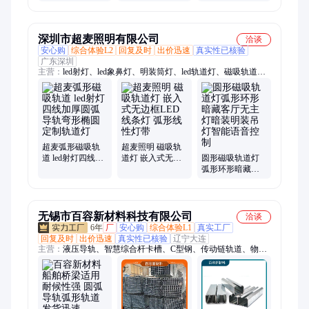
道 槽耐磨超高分
子聚乙烯转弯导
轨
深圳市超麦照明有限公司
洽谈
安心购
综合体验L2
回复及时
出价迅速
真实性已核验
广东深圳
主营：
led射灯、led象鼻灯、明装筒灯、led轨道灯、磁吸轨道
灯、led三线轨道灯、led筒灯、led灯具、led格珊灯、led伸缩灯、
cob射灯、led无主灯、斗胆灯、筒灯、小射灯、导轨灯、led面板
灯、灯带、硅胶灯带、楼梯灯、led线条灯、办公灯
超麦弧形磁吸轨
超麦照明 磁吸轨
道 led射灯四线加
道灯 嵌入式无边
圆形磁吸轨道灯
厚圆弧导轨弯形
框LED线条灯 弧
弧形环形暗藏客
椭圆定制轨道灯
形线性灯带
厅无主灯暗装明
装吊灯智能语音
控制
无锡市百容新材料科技有限公司
洽谈
6年
厂
安心购
综合体验L1
真实工厂
回复及时
出价迅速
真实性已核验
辽宁大连
主营：
液压导轨、智慧综合杆卡槽、C型钢、传动链轨道、物流
输送线机架、滚筒边框、异型钢定制、不锈钢C型钢