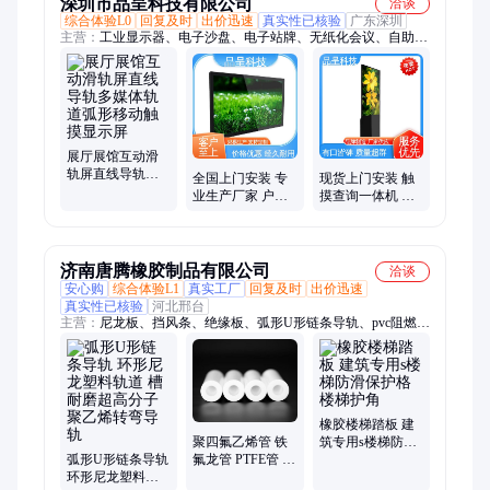
深圳市品呈科技有限公司
洽谈
综合体验L0
回复及时
出价迅速
真实性已核验
广东深圳
主营：
工业显示器、电子沙盘、电子站牌、无纸化会议、自助终
端机、触摸一体机、拼接屏
展厅展馆互动滑
轨屏直线导轨多
全国上门安装 专
现货上门安装 触
媒体轨道弧形移
业生产厂家 户外
摸查询一体机 落
动触摸显示屏
防水落地式 触摸
地防水式 专业生
查询机 品呈科技
产厂家 品呈科技
济南唐腾橡胶制品有限公司
洽谈
安心购
综合体验L1
真实工厂
回复及时
出价迅速
真实性已核验
河北邢台
主营：
尼龙板、挡风条、绝缘板、弧形U形链条导轨、pvc阻燃、
pvc卡条、发泡条、耐候胶、聚氨酯、硅橡胶、pvc板材、电木
棒、阻水条、挤出条、环氧板、密封条、tpe胶条、橡胶垫、硅胶
管、防火门、透明板、尼龙棒、硅胶条、橡胶板、橡胶条、装饰
pvc
橡胶楼梯踏板 建
筑专用s楼梯防滑
聚四氟乙烯管 铁
弧形U形链条导轨
保护格 楼梯护角
氟龙管 PTFE管 来
环形尼龙塑料轨
图来样定做异型