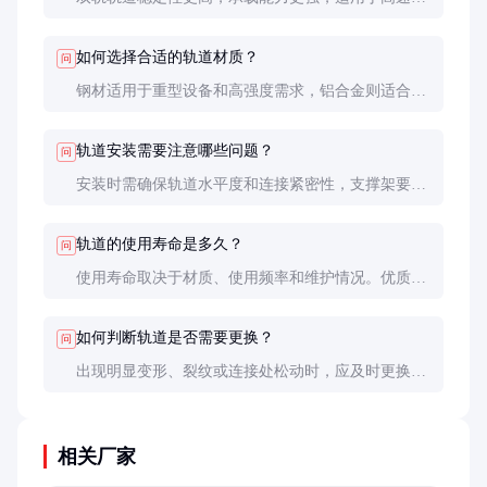
大弧度运行场景。单轨轨道结构简单，成本较低，但
稳定性和承载能力相对较弱。
如何选择合适的轨道材质？
问
钢材适用于重型设备和高强度需求，铝合金则适合轻
量化和防锈要求高的场合。具体选择需根据使用环境
和预算决定。
轨道安装需要注意哪些问题？
问
安装时需确保轨道水平度和连接紧密性，支撑架要稳
固。建议由专业团队进行安装和调试，确保运行安
全。
轨道的使用寿命是多久？
问
使用寿命取决于材质、使用频率和维护情况。优质钢
材轨道在良好维护下可使用10-15年，铝合金轨道约8-
12年。
如何判断轨道是否需要更换？
问
出现明显变形、裂纹或连接处松动时，应及时更换。
定期检测和记录轨道状态有助于提前发现潜在问题。
相关厂家