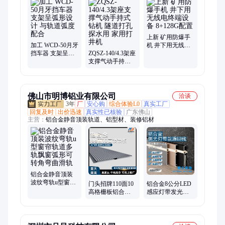
器、叉车吊臂、矿用门、变压器、破拆工具、手拉葫芦、翻车
机、链轮组件、推车机、搬运坦克、酸碱喷射器、蒸汽喷射器、
气固喷射器、张拉机具、临时支护
上新 矿用防爆手
加工 WCD-50月牙
机 井下用无线电
挡车器 支架呈弧
ZQSZ-140/4.3架座
终端设备 8+128G
形设计 与轨道弧
支撑气动手持式
配置
度配合
钻机 隧道打孔探
水用 家用打井机
佛山市明博铝业有限公司
洽谈
3年
厂
安心购
综合体验L0
真实工厂
回复及时
出价迅速
真实性已核验
广东佛山
主营：
铝合金静音顶装轨道、铝型材、装修铝材
铝合金静音顶装
波纹弯轨u型窗帘
门头招牌110面10
铝合金8公分LED
轨道多轨飘窗弧
高格栅板铝合金
感应灯带发光踢
形可转角弯曲滑
波浪板长城板背
脚线加厚地脚线
轨
景墙面半圆铝型
暗装隐形金属嵌
材
入式