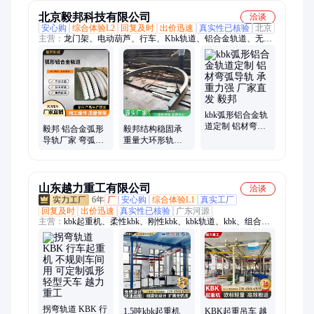
北京毅邦科技有限公司
洽谈
安心购
综合体验L2
回复及时
出价迅速
真实性已核验
北京
主营：
龙门架、电动葫芦、行车、Kbk轨道、铝合金轨道、无轨
龙门吊、桥式起重机、铝合金龙门吊、自立式行车、铝合金龙门
架、T型臂、拧紧枪抗扭臂、定子转子夹具、小型悬吊臂、无轨
龙门架、MH龙门吊、L型龙门吊、盾构龙门吊、集装箱龙门
吊、单梁起重机、助力机械臂、智能提升机、平衡框架、悬吊
臂、无轨地平车
kbk弧形铝合金轨
道定制 铝材弯弧
毅邦 铝合金弧形
毅邦结构稳固承
导轨 承重力强 厂
导轨厂家 弯弧轨
重量大环形轨道
家直发 毅邦
道 自动化输送线
弧形槽钢车间厂
用 长度可定制
房可用
山东越力重工有限公司
洽谈
6年
厂
安心购
综合体验L1
真实工厂
回复及时
出价迅速
真实性已核验
广东河源
主营：
kbk起重机、柔性kbk、刚性kbk、kbk轨道、kbk、组合式
起重机、自立式起重机、kbk桁架、环链葫芦、环链电动葫芦、
欧式起重机、欧式龙门吊
拐弯轨道 KBK 行
1.5吨kbk起重机
KBK起重吊车 越