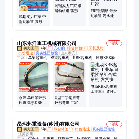
鸿瑞实力厂家 带
滑动轨道 弧形盖
FRP玻璃钢 带滑
板 污水池密封加
动轨道 污水处理
鸿瑞实力厂家 带
盖
厂 弧形盖板 鸿瑞
滑动轨道 弧形盖
实力厂家
板 化工盐酸搅拌
污水池 玻璃钢
山东永洋重工机械有限公司
洽谈
4年
厂
安心购
综合体验L0
回复及时
出价迅速
真实性已核验
山东泰安
主营：
单梁起重机、双梁起重机、KBK起重机、环形KBK轨
道、电动葫芦、抓斗、悬臂吊、电磁吸盘、龙门吊、地平车
电动KBK起重机
工业车间 柔性吊
组合式吊机 发货
永洋 单轨吊环形
U型工字钢折弯
快
轨道 弧形KBK 加
环形弯道 厂家直
工定做U型工字钢
供弧形跑道轨道
道轨折弯
昂玛起重设备(苏州)有限公司
洽谈
6年
厂
综合体验L0
出价迅速
真实性已核验
江苏苏州
主营：
铝合金、起重机、防爆葫芦、轨道配件、轨道小车、环链