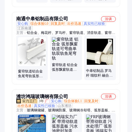
形导轨品牌-设计
工厂-精度高
经验
南通中皋铝制品有限公司
洽谈
安心购
综合体验L0
回复及时
出价迅速
真实性已核验
江苏南通
主营：
铝合金、梅花杆、罗马杆、窗帘轨道、消音轨道、窗帘杆
轨道、柔纱帘轨道、滑轨导轨、窗帘配件、静音导轨滑轨、38
管、帘头
窗帘轨道 铝合金
弧形飘窗轨道可
中皋铝制品 罗马
窗帘轨道铝合金
弯曲单轨双轨鱼
杆 细纹杆 融合静
鱼尾弯轨弧形飘
尾弯轨
电喷涂的技术
窗轨 可弯曲 单轨
双轨
潍坊鸿瑞玻璃钢有限公司
洽谈
3年
厂
安心购
综合体验L1
回复及时
出价迅速
真实性已核验
山东潍坊
主营：
玻璃钢储罐、玻璃钢防腐、玻璃钢冷却塔、弧形盖板、玻
璃钢脱硫塔、玻璃钢管道、玻璃钢污水池罩