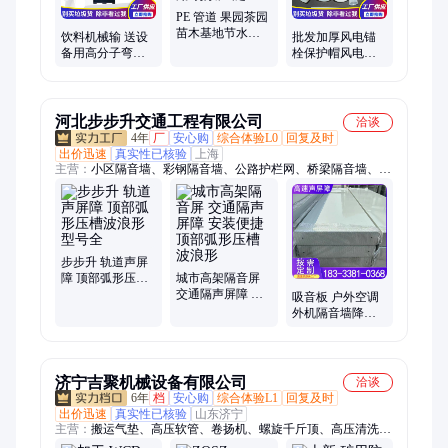
PE 管道 果园茶园
苗木基地节水灌
饮料机械输 送设
批发加厚风电锚
溉系统 厂家定制
备用高分子弯轨
栓保护帽风电配
应用场景广泛
弧形磁性轨道条L
件组螺母防尘罩
型链条导轨
撞塑料螺帽盖
河北步步升交通工程有限公司
洽谈
4年
厂
安心购
综合体验L0
回复及时
出价迅速
真实性已核验
上海
主营：
小区隔音墙、彩钢隔音墙、公路护栏网、桥梁隔音墙、角
钢焊接网、公路吸音屏、钢板网护栏、斜方护栏网、封闭围栏
网、降噪消音隔板、居民区隔音墙、高架桥隔音墙、高速路隔音
墙、双边丝铁丝网、工厂厂区隔音屏、高速公路挡音板、高速桥
梁防抛网
步步升 轨道声屏
障 顶部弧形压槽
城市高架隔音屏
波浪形 型号全
交通隔声屏障 安
吸音板 户外空调
装便捷 顶部弧形
外机隔音墙降噪
压槽波浪形
步步升 镀锌板 颜
色一致
济宁吉聚机械设备有限公司
洽谈
6年
档
安心购
综合体验L1
回复及时
出价迅速
真实性已核验
山东济宁
主营：
搬运气垫、高压软管、卷扬机、螺旋千斤顶、高压清洗
机、雾化消毒门、栏木机、洗靴机、速凝剂、密闭气囊、射流