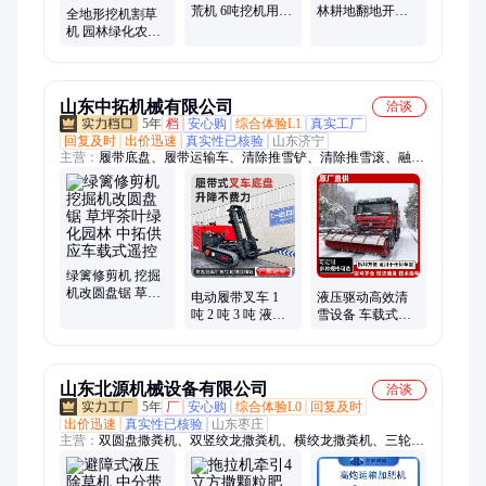
荒机 6吨挖机用隔
林耕地翻地开荒
机、梯田耕地旋耕机、挖机螺旋桩打桩机、全地形挖机割草机
全地形挖机割草
离带开辟树木粉
机 灭火拓荒设备
机 园林绿化农用
碎开荒机厂家定
隔离带开辟除草
制
机 草坪碎草机厂
家
山东中拓机械有限公司
洽谈
5年
档
安心购
综合体验L1
真实工厂
回复及时
出价迅速
真实性已核验
山东济宁
主营：
履带底盘、履带运输车、清除推雪铲、清除推雪滚、融雪
撒布撒盐机、马路吹风机、护栏清洗机、绿篱修剪机、蜘蛛吊
车、固定式抓钢木机、履带叉车、清淤机器人
绿篱修剪机 挖掘
机改圆盘锯 草坪
电动履带叉车 1
液压驱动高效清
茶叶绿化园林 中
吨 2 吨 3 吨 液压
雪设备 车载式扫
拓供应车载式遥
升降叉车 装卸车
雪滚刷 质保一年
控
仓库搬运堆高液
上门安装 全国包
压车
邮
山东北源机械设备有限公司
洽谈
5年
厂
安心购
综合体验L0
回复及时
出价迅速
真实性已核验
山东枣庄
主营：
双圆盘撒粪机、双竖绞龙撒粪机、横绞龙撒粪机、三轮车
撒粪机