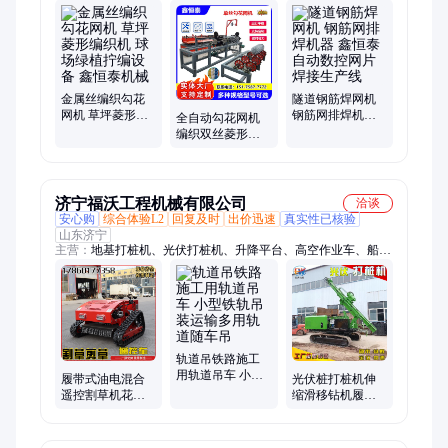
网焊网机、全自动建筑网机、菱形网机、金属丝编织焊网机、草
原网机、排焊机、牛栏网机、制钉机、石笼网机、拔丝机、煤矿
支护网机、轧花编织焊接机、钢板网机
金属丝编织勾花
隧道钢筋焊网机
网机 草坪菱形编
钢筋网排焊机器
全自动勾花网机
织机 球场绿植拧
鑫恒泰 自动数控
编织双丝菱形网
编设备 鑫恒泰机
网片焊接生产线
机 矿用铁丝网编
械
制机 厂家
济宁福沃工程机械有限公司
洽谈
安心购
综合体验L2
回复及时
出价迅速
真实性已核验
山东济宁
主营：
地基打桩机、光伏打桩机、升降平台、高空作业车、船
吊、克令吊、车载吊机、三轮随车吊、折臂吊、沥青洒布机、四
不像运输车、履带运输车、遥控割草机、抱夹锯、三角履带、液
压挖树机、自动伐木机、自动伐树机、蜘蛛吊车、蜘蛛起重机、
船用起重机、甲板吊、船用吊机、履带吊、随车吊改装
轨道吊铁路施工
用轨道吊车 小型
履带式油电混合
光伏桩打桩机伸
铁轨吊装运输多
遥控割草机花园
缩滑移钻机履带
用轨道随车吊
草坪碎草还田机
式山地岩石钻孔
无线控制剪草碎
机螺旋潜孔钻机
草机