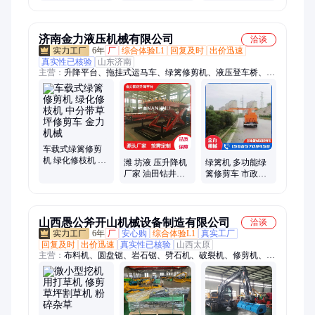
滑坡设备 边坡草
石机械设备 适用
坪植草喷撒机
于矿山开采
济南金力液压机械有限公司
洽谈
6年
厂
综合体验L1
回复及时
出价迅速
真实性已核验
山东济南
主营：
升降平台、拖挂式运马车、绿篱修剪机、液压登车桥、升
降货梯、升降机、运马车、绿篱修剪车、剪叉式升降平台、果园
采摘机、液压升降机、自行式升降机、固定式升降机、固定升降
平台、大型升降机、剪叉升降平台、液压升降平台、大吨位升降
平台、大型升降平台、液压系统、装卸货平台、固定登车桥、移
动登车桥、大载荷升降平台、自行式升降平台
车载式绿篱修剪
机 绿化修枝机 中
潍 坊液 压升降机
绿篱机 多功能绿
分带草坪修剪车
厂家 油田钻井液
篱修剪车 市政公
金力机械
压升 降机定制 金
路绿化修剪机 金
力液压
力机械
山西愚公斧开山机械设备制造有限公司
洽谈
6年
厂
安心购
综合体验L1
真实工厂
回复及时
出价迅速
真实性已核验
山西太原
主营：
布料机、圆盘锯、岩石锯、劈石机、破裂机、修剪机、伸
缩臂、劈裂机、撑裂机、混凝土、割草机、膨胀机、低开石、截
桩机、石分裂、机器石、破桩机、分裂机、开采石头、隧道掘
进、硬度岩石、桩破除机、放炮开山、分裂设备、自动设备