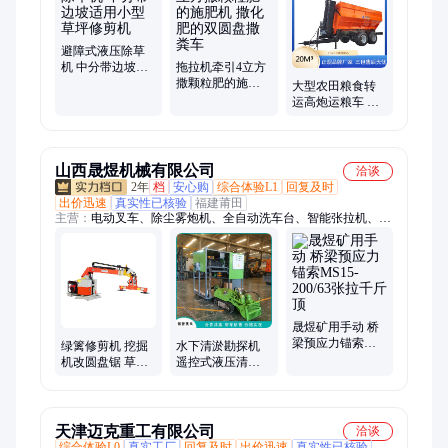
避障式液压除草
机 中分带边坡适
拖拉机牵引4立方
用小型草坪修剪
撒颗粒肥的施肥
大型农田粮食转
机
机 撒化肥的双圆
运高炮运粮车 播
盘撒粪车
种机带加肥机 晒
场粮食收起入库
机械
山西晟煜机械有限公司
洽谈
2年
档
安心购
综合体验L1
回复及时
出价迅速
真实性已核验
福建莆田
主营：
电动叉车、除尘雾炮机、全自动洗车台、智能张拉机、桥
梁养护器、波纹管制管机
晟煜矿用手动 桥
梁预应力锚索
绿篱修剪机 挖掘
水下清淤勘探机
MS15-200/63张拉
机改圆盘锯 草坪
遥控式液压清淤
千斤顶
茶叶绿化园林 晟
机器人 清淤排污
煜机械绿 篱剪切
自动行走支持定
机
制
天津迈克重工有限公司
洽谈
综合体验L0
真实工厂
回复及时
出价迅速
真实性已核验