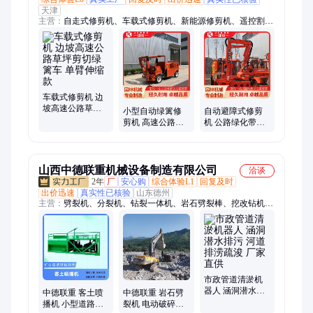
天津
主营：
自走式修剪机、车载式修剪机、新能源修剪机、遥控割草
机、履带割草机、混动割草机、增程割草机、新能源割草机、球
形修剪机附件、粉碎修剪机附件、高速公路绿化养护设备
车载式修剪机 边
坡高速公路草坪
小型自动绿篱修
自动避障式修剪
剪切绿篱车 单臂
剪机 高速公路绿
机 公路绿化带草
伸缩款
化带草坪修剪 修
坪修剪大型设备
剪车 多年厂家
更加省力
山西中德联重机械设备制造有限公司
洽谈
2年
厂
安心购
综合体验L1
回复及时
出价迅速
真实性已核验
山东德州
主营：
劈裂机、分裂机、钻裂一体机、岩石劈裂棒、挖改钻机、
挖改光伏钻孔机、混凝土液压钳、井下液压矿用裂岩机、冷弯
机、愚公斧、清淤机器人、一次性膨胀管、氧化碳压裂管、喷播
机
市政管道清淤机
器人 涵洞潜水排
中德联重 客土喷
中德联重 岩石劈
污 河道排涝疏浚
播机 小型道路防
裂机 电动破碎岩
厂家直供