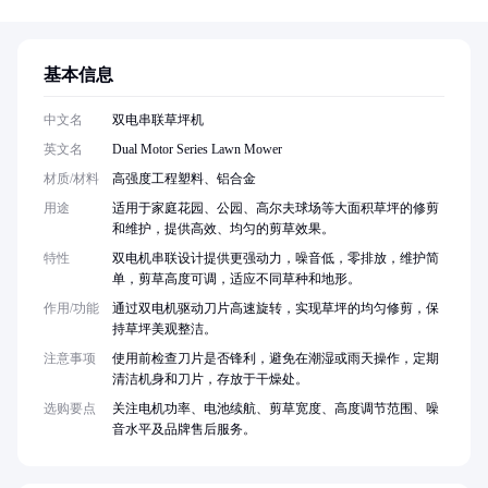
基本信息
中文名
双电串联草坪机
英文名
Dual Motor Series Lawn Mower
材质/材料
高强度工程塑料、铝合金
用途
适用于家庭花园、公园、高尔夫球场等大面积草坪的修剪
和维护，提供高效、均匀的剪草效果。
特性
双电机串联设计提供更强动力，噪音低，零排放，维护简
单，剪草高度可调，适应不同草种和地形。
作用/功能
通过双电机驱动刀片高速旋转，实现草坪的均匀修剪，保
持草坪美观整洁。
注意事项
使用前检查刀片是否锋利，避免在潮湿或雨天操作，定期
清洁机身和刀片，存放于干燥处。
选购要点
关注电机功率、电池续航、剪草宽度、高度调节范围、噪
音水平及品牌售后服务。