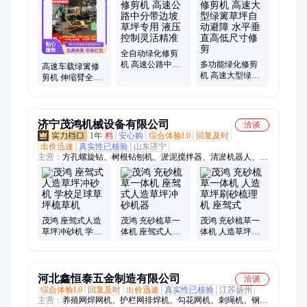
沟机、挖改钻机、岩石劈裂机、非固化喷涂机、挖掘机电杆夹、
挖掘机碎草机、护栏清洗机、挖掘机碎木机、挖掘机抱夹锯、淤
泥固化搅拌头、挖掘机滚筒夯、挖掘机旋耕机、螺旋方孔钻机、
岩石劈裂棒、车载式推雪铲、高速公路绿篱修剪机、车载式扫雪
机、马路吹风机
全自动绿化修剪
机 高速公路中分
多功能绿化修剪
高速车载绿篱修
带边坡草坪专用
机 高速大型绿篱
剪机 伸缩臂全液
液压控制灵活精
草坪自动避障 水
压草坪园林边坡
准
平垂直高低尺寸
修剪设备
修剪
济宁茂鸿机械设备有限公司
洽谈
1年
档
安心购
综合体验L0
回复及时
出价迅速
真实性已核验
山东济宁
主营：
方孔螺旋钻、树根钻刨机、淤泥搅拌器、清淤机器人、激
光整平机、电动铲车、甘蔗收获机、液压拔管机、液压顶管机
茂鸿 座驾式人造
茂鸿 充砂梳草一
茂鸿 充砂梳草一
草坪冲砂机 学校
体机 座驾式人造
体机 人造草坪刷
足球草坪梳草机
草坪冲砂机器
砂梳理机 座驾式
河北鑫恒泰五金制造有限公司
洽谈
综合体验L0
回复及时
出价迅速
真实性已核验
江苏扬州
主营：
养殖网焊网机、护栏网排焊机、勾花网机、刺绳机、钢筋