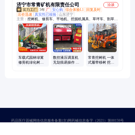
济宁市常青矿机有限责任公司
洽谈
5年
厂
安心购
综合体验L1
回复及时
出价迅速
真实性已核验
山东济宁
主营：
挖树机、修剪车、平地机、挖掘机属具、草坪车、割草
机、喷涂机、打药车、夹石机、移树机、铝合金、整平机、牧草
秸秆、钢筋锯床、起草皮机、除雪车、吸树叶机、铲草皮机、钢
筋切断机、汽油扫雪机、钢筋弯箍机、改装螺旋钻、玉米收割
机、钢筋弯弧机、墙壁切割机
车载式园林绿篱
数控液压调直机
常青挖树机 一体
修剪机绿化树树
无划痕易操作 工
式履带移树 挖掘
冠修剪路边大树
地施工调直切断
机带起树机 挖土
枝草坪修剪车 大
机
球树栽树机器
树
药品医疗器械网络信息服务备案(京)网药械信息备字（2021）第00159号
京ICP证030173号
京公网安备11000002000001号