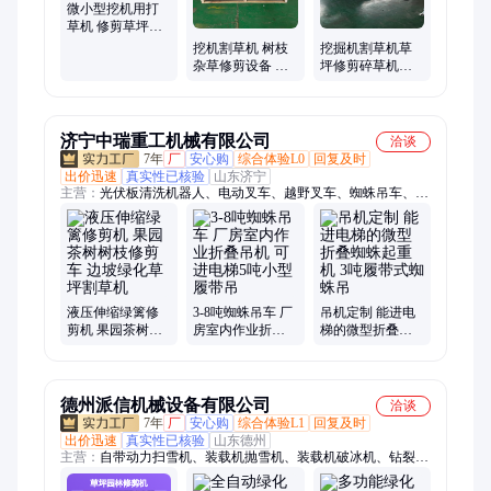
微小型挖机用打
草机 修剪草坪割
草机 粉碎杂草
挖机割草机 树枝
挖掘机割草机草
杂草修剪设备 液
坪修剪碎草机边
压除草机 草坪修
坡杂草除草机 挖
剪碎草机
掘改装破碎头
济宁中瑞重工机械有限公司
洽谈
7年
厂
安心购
综合体验L0
回复及时
出价迅速
真实性已核验
山东济宁
主营：
光伏板清洗机器人、电动叉车、越野叉车、蜘蛛吊车、液
压卷扬机、农用车、随车吊、液压绞车、高空作业车、四不像、
小吊车、自卸车、挖沙挖土、加装挖机、吊一体车、小挖沟机、
农用自卸、轮式吊车、四轮随车、自制随车
液压伸缩绿篱修
3-8吨蜘蛛吊车 厂
吊机定制 能进电
剪机 果园茶树树
房室内作业折叠
梯的微型折叠蜘
枝修剪车 边坡绿
吊机 可进电梯5吨
蛛起重机 3吨履带
化草坪割草机
小型履带吊
式蜘蛛吊
德州派信机械设备有限公司
洽谈
7年
厂
安心购
综合体验L1
回复及时
出价迅速
真实性已核验
山东德州
主营：
自带动力扫雪机、装载机抛雪机、装载机破冰机、钻裂一
体机、挖掘机岩石锯、挖掘机破碎斗、挖掘机筛分斗、挖掘机开