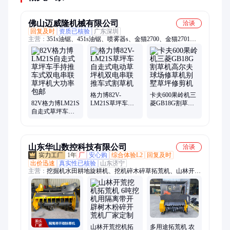
佛山迈威隆机械有限公司
洽谈
回复及时
资质已核验
广东深圳
主营：
351s油锯、451s油锯、喷雾器s、金猫2700、金猫2701、
361ws油锯、油锯gs650、280ts油锯、gs411油锯、bg喷雾器、丸
景445rb、360ts油锯、金猫2702a、251ts油锯、丸山ht234、欧玛
wp300、油锯gs451、欧玛gs520、油锯gs371、油锯gsh511、丸山
csh100、油锯bx681a、欧玛油锯、丸山油锯、油锯bx581a
格力博82V-
卡夫600果岭机三
82V格力博LM21S
LM21S草坪车自
菱GB18G割草机
自走式草坪车手
走式电动草坪机
高尔夫球场修草
持推车式双电串
双电串联推车式
机别墅草坪修剪
联草坪机大功率
割草机
机
包邮
山东华山数控科技有限公司
洽谈
1年
厂
安心购
综合体验L2
回复及时
出价迅速
真实性已核验
山东济宁
主营：
挖掘机水田耕地旋耕机、挖机碎木碎草拓荒机、山林开荒
拓荒机、挖掘机螺旋钻机、绿化带绿篱机、森林隔离带开辟机器
人、森林隔离带开辟除草机、伐木用抱夹锯、市政绿化带修剪多
盘锯、木材厂木头装卸夹木器、挖掘机岩石锯、园林绿化带修剪
机、滚刷扫雪机、杂草树枝清理割草机、山林灭火机器人、多功
能挖机割草机、建筑工地打桩螺旋钻、开荒碎草挖机割草机、梯
田播种挖机旋耕机、隔离带开荒碎木机器人、南方梯田耕地旋耕
山林开荒挖机拓
多用途拓荒机 农