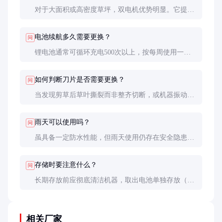
对于大面积或高密度草坪，双电机优势明显。它提供
更稳定的动力输出，延长电池寿命，且在多变地形中
表现更可靠。但小面积草坪单电机已足够。
电池续航多久需要更换？
问
锂电池通常可循环充电500次以上，按每周使用一次
计算，约可用10年。实际寿命受使用频率和保养影
响，容量降至70%时建议更换。
如何判断刀片是否需要更换？
问
当发现剪草后草叶撕裂而非整齐切断，或机器振动明
显增大时，通常表明刀片已钝化。定期检查刀片缺口
和变形也很重要。
雨天可以使用吗？
问
虽具备一定防水性能，但雨天使用仍存在安全隐患。
潮湿环境会增加电机短路风险，且湿草易堵塞机器，
建议待草坪干燥后再作业。
存储时要注意什么？
问
长期存放前应彻底清洁机器，取出电池单独存放（电
量保持在50%左右），刀片涂抹防锈油，存放于干燥
通风处避免阳光直射。
相关厂家