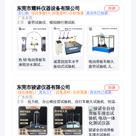
东莞市耀科仪器设备有限公司
洽谈
安心购
综合体验L0
回复及时
出价迅速
真实性已核验
广东东莞
主营：
疲劳试验仪、模拟骑行测试机
热 销 电动滑板车
减震扭扭车水平
电动滑板车耐久
淋雨涉水测试机
振动式试验机 电
疲劳试验机 儿童
平衡车淋水性检
动滑板车垂直震
车动态路况寿命
查试验机厂家定
动测试机
检测仪器
制
东莞市骏谚仪器有限公司
洽谈
综合体验L1
真实工厂
回复及时
出价迅速
真实性已核验
广东东莞
主营：
拉力机、办公椅拉背试验机、自行车耐久试验机、恒温恒
湿试验箱、冷热冲击试验箱、盐雾试验箱、紫外老化试验箱、氙
灯老化试验箱、电子检测设备、振动试验台、万能拉力试验机、
破裂强度检测仪、滑板车耐久试验机、端子拉力试验机、跌落试
验机、万能材料试验机、淋雨试验箱、砂尘试验箱
骏谚全自动滑板
车撞击试验机 电