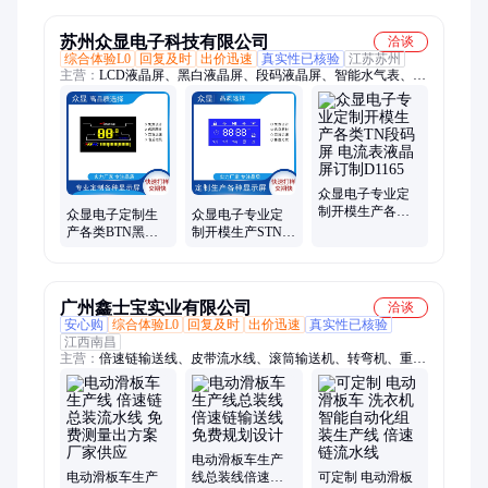
代
通内锂电池国际
货代
苏州众显电子科技有限公司
洽谈
综合体验L0
回复及时
出价迅速
真实性已核验
江苏苏州
主营：
LCD液晶屏、黑白液晶屏、段码液晶屏、智能水气表、燃
气表液晶屏、电表液晶屏、水表液晶屏、温控器液晶屏、电动工
具液晶屏、OLED屏、TFT彩屏、1.44寸彩屏、0.71寸彩屏、2.4寸
彩屏、2.8寸彩屏、7寸彩屏、彩色液晶屏、大尺寸液晶屏、小尺
寸液晶屏
众显电子专业定
制开模生产各类
众显电子定制生
众显电子专业定
TN段码屏 电流表
产各类BTN黑白
制开模生产STN蓝
液晶屏订制D1165
段码显示屏 电动
底白字段码屏 家
车滑板车液晶屏
用电器液晶屏
D1147
D1919
广州鑫士宝实业有限公司
洽谈
安心购
综合体验L0
回复及时
出价迅速
真实性已核验
江西南昌
主营：
倍速链输送线、皮带流水线、滚筒输送机、转弯机、重型
工作台、组装生产线、皮带输送机、钳工台、差速链生产线、装
配流水线、物流分拣线、皮带线、倍速链流水线、爬坡输送机、
工作台、滚筒线、自动化输送线、传送带流水线、无动力滚筒
线、动力滚筒线、滚筒转弯机、90度转弯机、180度转弯机、环
形输送线、食品输送机
电动滑板车生产
电动滑板车生产
线总装线倍速链
可定制 电动滑板