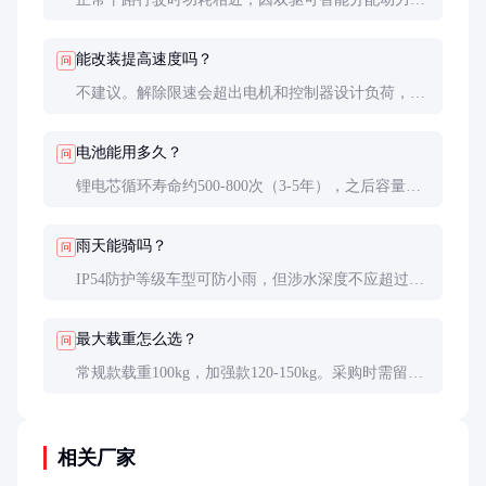
爬坡时双驱确实更耗电，但相比单驱的吃力状态，总
体能效比反而更高。
能改装提高速度吗？
问
不建议。解除限速会超出电机和控制器设计负荷，导
致过热损坏，且违反道路交通安全法规。正规厂商产
品限速25km/h是安全底线。
电池能用多久？
问
锂电芯循环寿命约500-800次（3-5年），之后容量会
降至80%左右。避免过度放电和高温存放可延长寿
命。
雨天能骑吗？
问
IP54防护等级车型可防小雨，但涉水深度不应超过轮
毂中心线。雨后需及时晾干，特别注意刹车盘除水以
防制动失灵。
最大载重怎么选？
问
常规款载重100kg，加强款120-150kg。采购时需留
20%余量，如常用负载80kg应选100kg以上车型。
相关厂家