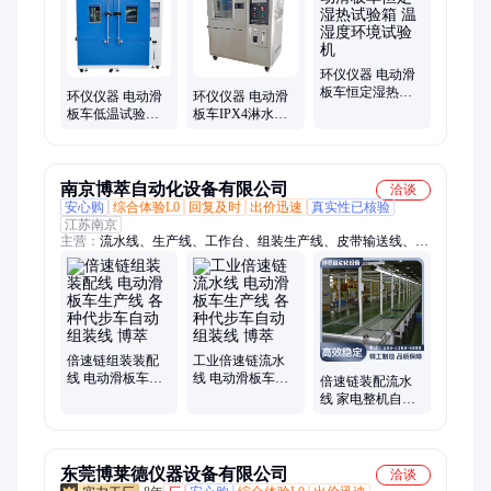
环仪仪器 电动滑
板车恒定湿热试
环仪仪器 电动滑
环仪仪器 电动滑
验箱 温湿度环境
板车低温试验箱
板车IPX4淋水试
试验机
环境模拟试验设
验箱 淋雨实验箱
备
南京博萃自动化设备有限公司
洽谈
安心购
综合体验L0
回复及时
出价迅速
真实性已核验
江苏南京
主营：
流水线、生产线、工作台、组装生产线、皮带输送线、滚
筒线、链板线、隧道炉烘干线、倍速链线、装配线、倍速链装配
流水线、装配流水线、垂直往复式提升机、连续式升降机、空调
装配线、链板组装流水线、倍速链输送机、装配生产线、空调钣
金加工生产线、工作台倍速链输送线、悬挂式输送线、皮带流水
线、尼龙倍速链装配线、链条式输送线、物流升降机
倍速链组装装配
工业倍速链流水
线 电动滑板车生
线 电动滑板车生
倍速链装配流水
产线 各种代步车
产线 各种代步车
线 家电整机自动
自动组装线 博萃
自动组装线 博萃
化组装输送生产
设备
东莞博莱德仪器设备有限公司
洽谈