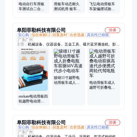
电动自行车滑板
滑板车动态耐久
飞弘电动滑板车
车测试台二合一
测试机滑 板车试
车架偏摆试验机
双驱滑板 车寿命
验机电动滑板 车
车架左右偏摆测
测试机电单车试
双滚筒疲劳试验
试机高精度
验机
机
阜阳菲勒科技有限公司
洽谈
安心购
综合体验L2
回复及时
出价迅速
真实性已核验
广东广州
主营：
机械设备、仪器设备、五金工具、碟片蓝牙播放机、影院
音箱、数码印花机、生化培养箱、石油干洗机、无刷充电锤、水
准仪、酒精测试仪、公共饮水机、工业洗衣机、混凝土养护箱、
迷你绣花机、螺杆式闸门、排卵测定仪、激光水平仪、电子平水
仪、气动扳手、投影电视、集成灶蒸烤箱一体、液体粘度测试仪
骏雄11寸越野电
动滑板车成人折
电动滑板车成人
叠电瓶车双驱60V
越野可折叠电动
高速代步小电动
双驱高速代步便
enskate电动滑板四
车
携式两轮代驾电
轮越野电动滑板
瓶车
车双驱站骑上班
族代步神器便携
阜阳菲勒科技有限公司
洽谈
安心购
综合体验L1
回复及时
出价迅速
真实性已核验
广东广州
主营：
机械设备、仪器设备、工业品、压面机、气流式粉碎机、