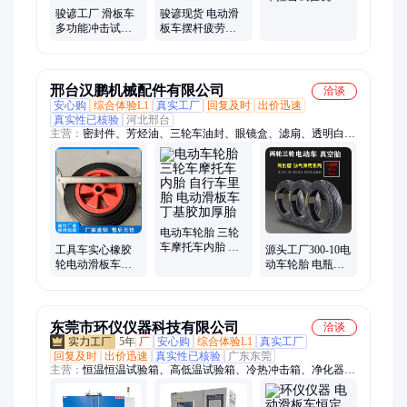
动一体化测试仪
骏谚工厂 滑板车
骏谚现货 电动滑
器
多功能冲击试验
板车摆杆疲劳检
机 电动滑板车撞
测仪器 滑板车把
击强度试验机
手耐久性试验机
邢台汉鹏机械配件有限公司
洽谈
安心购
综合体验L1
真实工厂
回复及时
出价迅速
真实性已核验
河北邢台
主营：
密封件、芳烃油、三轮车油封、眼镜盒、滤扇、透明白
油、骨架油封、高压油封、工业明胶、氟胶油封、夹布组合密封
圈、橡胶气囊、橡胶o型圈、刹车皮碗、液体石蜡油、硅胶密封
圈、电机接线盒、分类垃圾桶、透明石蜡油、夹布密封圈、摩托
车油封、塑料垃圾桶、热熔果冻胶、折叠蚊帐、硅胶地漏芯
电动车轮胎 三轮
车摩托车内胎 自
工具车实心橡胶
源头工厂300-10电
行车里胎 电动滑
轮电动滑板车两
动车轮胎 电瓶车
板车丁基胶加厚
轮工地斗车板车
真空轮胎 防爆耐
胎
充气轮子外胎脚
用主供配套跨境
轮
东莞市环仪仪器科技有限公司
洽谈
5年
厂
安心购
综合体验L1
真实工厂
回复及时
出价迅速
真实性已核验
广东东莞
主营：
恒温恒温试验箱、高低温试验箱、冷热冲击箱、净化器环
境舱、VOC环境舱、步入式试验箱