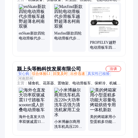
蒸饭柜、半自动洗衣机、收银一体机、香薰机、KTV音响套装、
冰沙机、雅马哈电子琴、雅马哈三角钢琴、电吹管、油烟净化
器、七弦古琴、石油干洗机、冷冻柜、精雕仪、食堂餐桌椅、古
琴、显微镜、炒冰机
enSkate新款四轮
Maxfind新款四轮
电动滑板代步滑
电动滑板代步滑
PROPELEV越野
板车越野超薄名
板车越野超薄名
电动滑板车四轮
柯南双驱
柯南双驱
独立悬挂全地形
双驱长板成年代
步神器
颍上头等舱科技发展有限公司
洽谈
安心购
综合体验L1
回复及时
出价迅速
真实性已核验
河南郑州
主营：
辅食机、花茶器、置物架、电动滑板车、保鲜冷、机械
臂、美容仪、太极球、凉皮机、牛皮包、锂电池、摇表器、注氧
仪、开水壶、吐司机、理疗仪、鹤摆件、ktv音响、嫩肤仪、加
湿器、558冰箱、电子称、煮蛋器、和面机、555冰箱、蒸茶器
海外仓直发大功
美的烤箱家用小
率双驱减震11寸
小米博赫尔商用
型蛋糕多功能大
踏板车 scooter成
洗车机高压220v
容量电烤箱烘焙
人折叠电动滑板
大功率洗车店强
专用一体机新款
车
力清洗机家用工