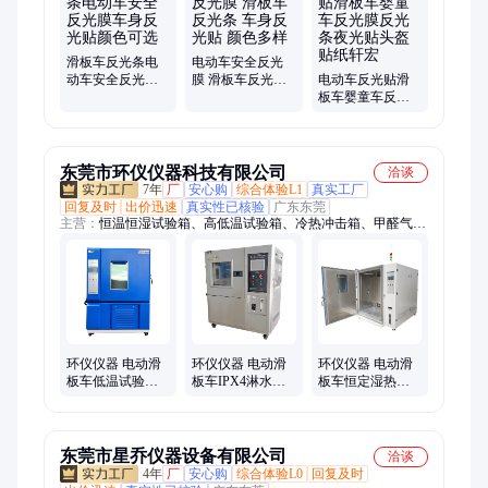
梁护栏、防眩板、防撞垫、伸缩护栏
滑板车反光条电
电动车安全反光
动车安全反光膜
膜 滑板车反光条
电动车反光贴滑
车身反光贴颜色
车身反光贴 颜色
板车婴童车反光
可选
多样
膜反光条夜光贴
头盔贴纸轩宏
东莞市环仪仪器科技有限公司
洽谈
7年
厂
安心购
综合体验L1
真实工厂
回复及时
出价迅速
真实性已核验
广东东莞
主营：
恒温恒湿试验箱、高低温试验箱、冷热冲击箱、甲醛气候
箱、低气压试验箱、VOC环境舱
环仪仪器 电动滑
环仪仪器 电动滑
环仪仪器 电动滑
板车低温试验箱
板车IPX4淋水试
板车恒定湿热试
环境模拟试验设
验箱 淋雨实验箱
验箱 温湿度环境
备
试验机
东莞市星乔仪器设备有限公司
洽谈
4年
厂
安心购
综合体验L0
回复及时