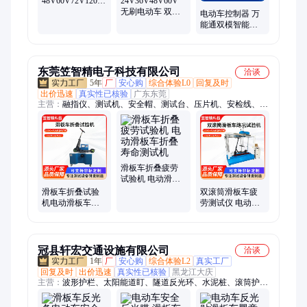
48V60V72V1200W
24V36V48V60V
电动滑板车控制
无刷电动车 双驱
电动车控制器 万
器搭配仪表批发
滑板车控制器厂
能通双模智能
家
650w15管
48v60v72v可定样
品
东莞笠智精电子科技有限公司
洽谈
5年
厂
安心购
综合体验L0
回复及时
出价迅速
真实性已核验
广东东莞
主营：
融指仪、测试机、安全帽、测试台、压片机、安检线、电
池杆、测试仪、试验箱、冲击仪、试验机、口罩机、喷涂机、比
色箱、冲击测试、工业烤箱、检测仪器、工业脚轮、数显球拍、
疲劳试验仪、拉力试验台、漆膜冲击器、纸张取样器、整体实验
室、四轮滑板车
滑板车折叠疲劳
试验机 电动滑板
车折叠寿命测试
滑板车折叠试验
双滚筒滑板车疲
机
机电动滑板车折
劳测试仪 电动滑
叠结构耐久测试
板车轮子疲劳寿
机立杆往复检测
命测试机
设备
冠县轩宏交通设施有限公司
洽谈
1年
厂
安心购
综合体验L2
真实工厂
回复及时
出价迅速
真实性已核验
黑龙江大庆
主营：
波形护栏、太阳能道盯、隧道反光环、水泥桩、滚筒护
栏、反光膜、玻璃钢柱帽、轮廓标、光伏螺栓、钢管警示桩、桥