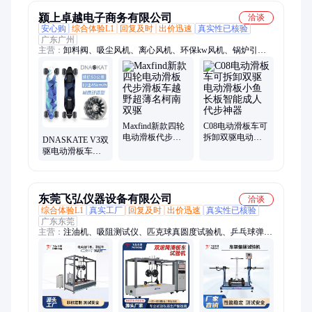
颍上卓越电子商务有限公司
洽谈
安心购
综合体验L1
回复及时
出价迅速
真实性已核验
广东广州
主营：
卸料阀、吸尘风机、离心风机、环保kw风机、锅炉引风
机、星型卸料器、离心式风机、工业吸尘器
Maxfind新款四轮
C08电动滑板车可
电动滑板代步滑
拆卸双驱电动滑
DNASKATE V3双
板车越野超薄名
板小鱼长板智能
驱电动滑板车四
柯南双驱
成人代步神器
轮成人长版版男
女初学代步
东莞飞弘仪器设备有限公司
洽谈
综合体验L1
真实工厂
回复及时
出价迅速
真实性已核验
广东东莞
主营：
注油机、吸阻测试仪、匹克球真圆度试验机、乒乓球弹跳
试验机、球类反弹试验机、跑步机测试机、人形机器人测试机、
健身器材试验机、关节模组测试机、滑板车跌落测试机、气泵性
能试验机、气泵寿命试验机、车载充气泵试验机、车架振动测试
机、轮圈张力测试机、脚轮行走测试机、驱动轮测试机、电动自
行车试验机、摩托车测试机、自行车测试机、滑板车测试机、助
力自行车测试机、电摩测试台、匹克球拍测试机、车架试验机