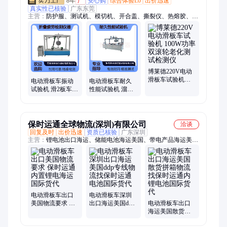
8年
厂
安心购
综合体验L0
出价迅速
真实性已核验
广东东莞
主营：
防护服、测试机、模切机、开合盖、撕裂仪、热熔胶、络
筒机、保护膜、pcb耐折、测量仪、拉力仪、霰弹袋、触摸屏、
铅笔芯、气流仪、冷冻箱、测定仪、小样机、贴合机、力测试、
光源箱、划圆机、刮划机、纸环压、水凝胶涂布机
博莱德220V电动
滑板车试验机
电动滑板车振动
电动滑板车耐久
100W功率双滚轮
试验机 滑2板车折
性能试验机 溜冰
老化测试检测仪
叠疲劳检测仪器
鞋动态路况试.验
滑板1车测试仪
机 轮子磨耗测试
机
保时运通全球物流(深圳)有限公司
洽谈
回复及时
出价迅速
资质已核验
广东深圳
主营：
锂电池出口海运、储能电池海运美国、带电产品海运美
国、双清到门、DG 柜订舱、散货海运、fba海运、电动车海运出
口、电池国际海运、锂电池国际货代、美森海运、zim以星、快
船fba、退货换标、内锂电池出口运输、9类危险品运输、电池出
口货代、电动自行车出口、电池整柜ddp ddu、电池一件代发、
海外仓一件代发、海外仓电池维修、储能电池、2类危险品出口
电动滑板车出口
电动滑板车深圳
美国物流要求 保
出口海运美国ddp
电动滑板车出口
时运通内置锂电
专线物流找保时
海运美国散货拼
海运国际货代
运通电池国际货
箱物流找保时运