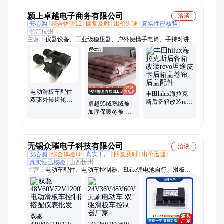
业水
颍上卓越电子商务有限公司
洽谈
安心购
综合体验L2
回复及时
出价迅速
真实性已核验
浙江杭州
主营：
仪器设备、工业级稳压器、户外便携手电筒、手持对讲
机、智能锁、电动液压升降台、uv固化灯、网络摄像头、无线会
议话筒、音响套装、led全彩显示屏、数码照相机、海钓锂电池、
EOS单反相机、运动相机、激光切膜机、功放机、户外监控器、
生产管理电子看板、演出音响套装、音响监控机柜、网络电柜监
控
电动滑板车配件
丰田hilux海拉克
双驱外转齿轮皮
斯后备箱改装revo
卓越95绒鹅绒被
带双电机马达动
坦途皮卡后箱盖
加厚保暖冬被 春
力组 83mm电动轮
卷帘后盖配件
秋适用 双人单人
子
被芯
无锡众璀电子科技有限公司
洽谈
安心购
综合体验L0
真实工厂
回复及时
出价迅速
真实性已核验
山西忻州
主营：
电动车配件、电动车控制器、Ebike锂电池自行、滑板车
控制器、锂电滑板车控制器、直流无刷正弦波控制器、山地车无
刷控制器、两轮电动车控制器、三轮电动车控制器、四轮电动车
控制器、直流无刷控制器、无刷控制器、正弦波控制器、越野电
动摩托车控制器、摩托车控制器、电动摩托车控制器、越野摩托
车控制器
双驱