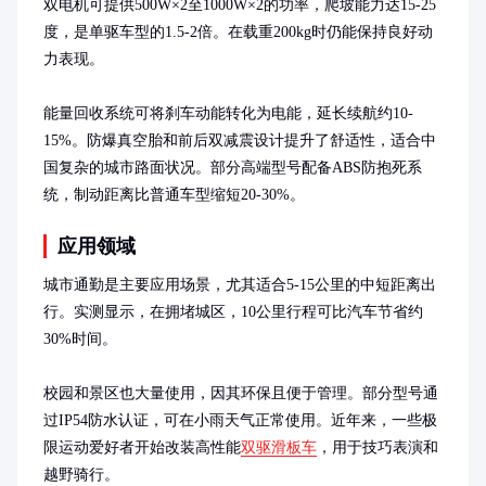
双电机可提供500W×2至1000W×2的功率，爬坡能力达15-25
度，是单驱车型的1.5-2倍。在载重200kg时仍能保持良好动
力表现。

能量回收系统可将刹车动能转化为电能，延长续航约10-
15%。防爆真空胎和前后双减震设计提升了舒适性，适合中
国复杂的城市路面状况。部分高端型号配备ABS防抱死系
统，制动距离比普通车型缩短20-30%。
应用领域
城市通勤是主要应用场景，尤其适合5-15公里的中短距离出
行。实测显示，在拥堵城区，10公里行程可比汽车节省约
30%时间。

校园和景区也大量使用，因其环保且便于管理。部分型号通
过IP54防水认证，可在小雨天气正常使用。近年来，一些极
限运动爱好者开始改装高性能
双驱滑板车
，用于技巧表演和
越野骑行。