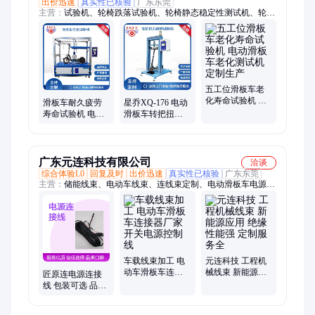
出价迅速
真实性已核验
广东东莞
主营：
试验机、轮椅跌落试验机、轮椅静态稳定性测试机、轮椅
双辊疲劳试验机、轮椅静压强度试验机、轮椅刹车疲劳试验机、
电吹风老化试验机、直发器疲劳测试机、53点风筒温度测试仪、
电吹风开关在线试验机、脚轮行走试验机、聚氨酯轮行走耐磨试
验机、车架震动试验机、轮胎行走寿命试验机、轮胎冲击试验
机、自行车综合试验机、滑板车行走寿命试验机、电热毯耐压试
验机、电热毯动负载试验机、电热毯发热线弯曲试验机、手表扭
五工位滑板车老
化寿命试验机 电
转疲劳试验机、手机跌落试验机、牛仔布滚筒跌试验机、电脑转
滑板车耐久疲劳
星乔XQ-176 电动
动滑板车老化测
轴试验机、拐杖疲劳试验机
寿命试验机 电动
滑板车转把扭力
试机定制生产
滑板车测试机可
疲劳试验机 操纵
定制
杆扭转测试机
广东元连科技有限公司
洽谈
综合体验L0
回复及时
出价迅速
真实性已核验
广东东莞
主营：
储能线束、电动车线束、连线束定制、电动滑板车电源线
束、机器人线束、数据线定制、辅助线束定制
车载线束加工 电
元连科技 工程机
动车滑板车连接
械线束 新能源应
匠原连电源连接
器厂家 开关电源
用 绝缘性能强 定
线 包装可选 品质
控制线
制服务全
良好 电动滑板车
电源线束