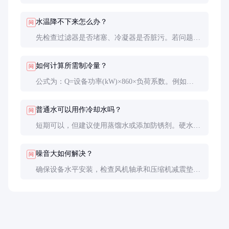
致水泵过载。特殊需求可定制并联机型。
水温降不下来怎么办？
问
先检查过滤器是否堵塞、冷凝器是否脏污。若问题持
续，可能是冷媒不足或压缩机故障，需专业维修。
如何计算所需制冷量？
问
公式为：Q=设备功率(kW)×860×负荷系数。例如
10kW激光器按70%负荷计算：
10×860×0.7=6020kcal/h，约合3HP。
普通水可以用作冷却水吗？
问
短期可以，但建议使用蒸馏水或添加防锈剂。硬水会
导致结垢，降低换热效率30%以上。
噪音大如何解决？
问
确保设备水平安装，检查风机轴承和压缩机减震垫。
必要时加装隔音罩，可降噪10-15分贝。