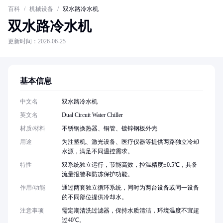
百科
/
机械设备
/
双水路冷水机
双水路冷水机
更新时间：2026-06-25
基本信息
中文名
双水路冷水机
英文名
Dual Circuit Water Chiller
材质/材料
不锈钢换热器、铜管、镀锌钢板外壳
用途
为注塑机、激光设备、医疗仪器等提供两路独立冷却
水源，满足不同温控需求。
特性
双系统独立运行，节能高效，控温精度±0.5℃，具备
流量报警和防冻保护功能。
作用/功能
通过两套独立循环系统，同时为两台设备或同一设备
的不同部位提供冷却水。
注意事项
需定期清洗过滤器，保持水质清洁，环境温度不宜超
过40℃。