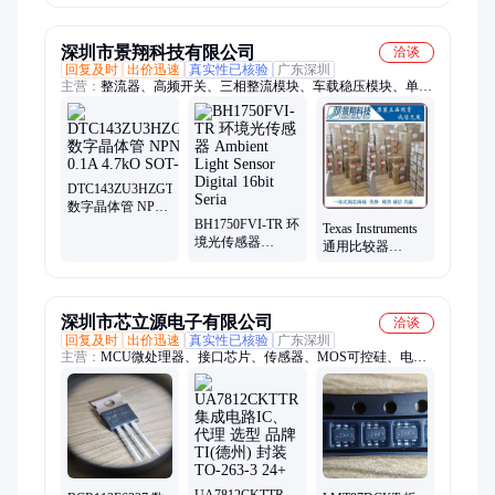
50mA 50V数字晶
100mA 50V数字
100mA 50V数字
体管 SOT-323
晶体管SOT-323
晶体管 SOT-23
深圳市景翔科技有限公司
洽谈
回复及时
出价迅速
真实性已核验
广东深圳
主营：
整流器、高频开关、三相整流模块、车载稳压模块、单相
整流设备、高精度电压调节
DTC143ZU3HZGT106
数字晶体管 NPN
50V 0.1A 4.7kO
BH1750FVI-TR 环
Texas Instruments
SOT-323
境光传感器
通用比较器
Ambient Light
LM339PWR 模拟
Sensor Digital 16bit
比较器 Quad Diff
Seria
A Grade
深圳市芯立源电子有限公司
洽谈
回复及时
出价迅速
真实性已核验
广东深圳
主营：
MCU微处理器、接口芯片、传感器、MOS可控硅、电源
管理芯片PMIC
UA7812CKTTR