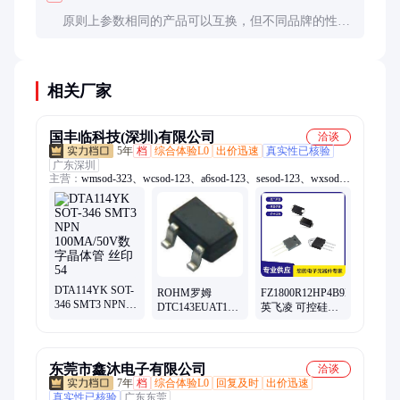
原则上参数相同的产品可以互换，但不同品牌的性能
可能有细微差异，建议先进行小批量测试确认后再大
批量替换。
相关厂家
国丰临科技(深圳)有限公司
洽谈
5年
档
综合体验L0
出价迅速
真实性已核验
广东深圳
主营：
wmsod-323、wcsod-123、a6sod-123、sesod-123、wxsod-
123、wdsod-323、x4sod-123、6hsod-123、6csod-123、4zsod-
123、mmbd4148t、mmbd4148a、3esod-323、蜡烛灯、wgsod-
123、5psod-123、y2sod-323、稳压管、wnsod-123、d6sod-123、
sksod-123、mmsz5244b、c0sod-323、5nsod-123、4fsod-123
DTA114YK SOT-
ROHM罗姆
FZ1800R12HP4B9HOSA2
346 SMT3 NPN
DTC143EUAT106
英飞凌 可控硅及
100MA/50V数字
丝印23 SOT-323
IGBT MOD
晶体管 丝印54
数字 双极晶体管
1200V 2700A
NPN 50V 100mA
东莞市鑫沐电子有限公司
洽谈
7年
档
综合体验L0
回复及时
出价迅速
真实性已核验
广东东莞