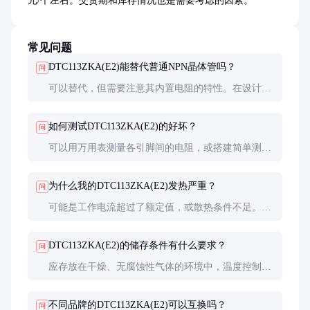
元/个左右。交货期和库存情况也是需要考虑的因素。
常见问题
DTC113ZKA(E2)能替代普通NPN晶体管吗？
问
可以替代，但需要注意其内置电阻的特性。在设计中
可以省略外接基极电阻，但需确保输入信号电压和电
流适合内置电阻的分压关系。
如何测试DTC113ZKA(E2)的好坏？
问
可以用万用表测量各引脚间的电阻，或搭建简单测试
电路观察开关功能。更准确的方法是使用晶体管测试
仪测量其hFE等参数。
为什么我的DTC113ZKA(E2)发热严重？
问
可能是工作电流超过了额定值，或散热条件不足。建
议检查电路设计，确保在安全范围内工作，必要时增
加散热措施。
DTC113ZKA(E2)的储存条件有什么要求？
问
应存放在干燥、无腐蚀性气体的环境中，温度控制
在-55°C至+150°C之间，湿度不超过60%。长期储存
建议使用防静电包装。
不同品牌的DTC113ZKA(E2)可以互换吗？
问