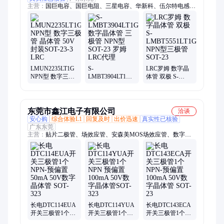
主营：
国巨电容、国巨电阻、三星电容、华新科、伍尔特电感、
二极管、三极管、贴片电感、lm317to-220、贴片排阻、贴片电
阻、贴片电容、贴片磁珠、贴片滤波器、s8050s0t23、旺诠电
阻、厚声电阻
LMUN2235LT1G
S-
LRC罗姆 数字晶
NPN型 数字三极
LMBT3904LT1G
体管 双极 S-
管 晶体管 50V 封
数字晶体管 三极
LMBT5551LT1G
装SOT-23-3 LRC
管 NPN型 SOT-23
NPN型三极管
罗姆LRC代理
SOT-23
东莞市鑫江电子有限公司
洽谈
安心购
综合体验L1
回复及时
出价迅速
真实性已核验
广东东莞
主营：
贴片二极管、场效应管、安森美MOS场效应管、数字晶
体管、快恢复二极管、开关二极管、TVS二极管、ESD二极管、
达林顿三极管、MOS管、贴片三极管、肖特基二极管、稳压二
极管
长电DTC114EUA
长电DTC114YUA
长电DTC143ECA
开关三极管1个
开关三极管1个
开关三极管1个
NPN-预偏置
NPN 预偏置
NPN-预偏置