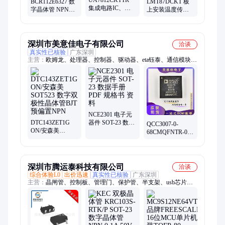
BCR112E6327 数
LMT87DCKT 板
集成电路IC、代
字晶体管 NPN
上安装温度传感
理 选型 品牌TI(德
INFINEON 封装
器 品牌TI(德州)
州) 封装TO-263-3
SOT23 24+
封装SC-70-5 24+
24+
深圳市美意佳电子有限公司
洽谈
真实性已核验
广东深圳
主营：
欧姆龙、处理器、控制器、驱动器、eta钰泰、通信模块、
集成电路、控制芯片、电源管理、电源负载、RTL
NCE2301 电子元
DTC143ZET1G
器件 SOT-23 数据
QCC3007-0-
ON/安森美
手册 PDF 规格书
68CMQFNTR-00-
SOT523 数字双极
资料
0 QUALCOMM/
性晶体管BJT 预偏
高通 QFN68 双模
置NPN
蓝牙5.0模块
深圳市腾运泰科技有限公司
洽谈
综合体验L0
出价迅速
真实性已核验
广东深圳
主营：
晶闸管、控制板、管理门、保护管、半支架、usb芯片、
at93c46dn、led灯光、放大器、stf9nk90z、芯片门、超声波、传感
器、pwm调光、丝印1am、cbb电容、计数器、逆变器、稳压器、
贴片led、贴片tvs、绿宝石、线对板、电感器、彩色led