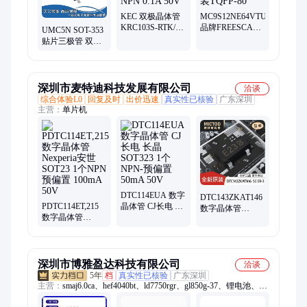
KEC 双极晶体管
MC9S12NE64VTUE
KRC103S-RTK/P
品牌FREESCALE
UMC5N SOT-353
SOT-23 数字晶体
16位MCU单片机
贴片三极管 双数
管 NPN 0.1A 50V
封装TQFP-80
字晶体管NPN
PNP 50V 30mA
100mA
深圳市麦特迪科技发展有限公司
洽谈
综合体验L0
回复及时
出价迅速
真实性已核验
广东深圳
主营：
单片机
DTC114EUA 数字
DTC143ZKAT146
PDTC114ET,215
晶体管 CJ长电 长
数字晶体管
数字晶体管
晶 SOT323 1个
ROHM罗姆
Nexperia安世
NPN-预偏置
SOT346 1个NPN-
SOT23 1个NPN
50mA 50V
预偏置 100mA
预偏置 100mA
50V
50V
深圳市博雅盈达科技有限公司
洽谈
5年
档
真实性已核验
广东深圳
主营：
smaj6.0ca、hef4040bt、ld7750rgr、gl850g-37、锂电池、
stn1hnk60、hef4046bt、sy7201abc、fds4435bz、nce60p04y、