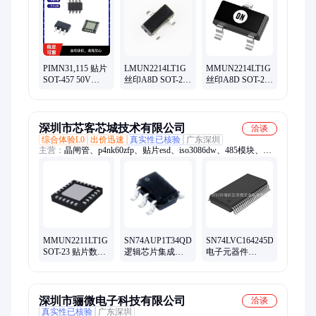
aw8145csr、ika15n60t、iso7721dr、stp20nm60、nce01p13k、
hef4081bt、lm3150mhx、sy7203dbc、max485esa、irf840pbf、
fdms6681z、1318183-1、max660esa、bq32000dr、74hc123pw
PIMN31,115 贴片
LMUN2214LT1G
MMUN2214LT1G
SOT-457 50V
丝印A8D SOT-23-
丝印A8D SOT-23
500MA 2个NPN
3 NPN 数字晶体
数字晶体管NPN
数字晶体管
管 LRC/乐山
100mA/50V/246m
NEXPERIA/安世
深圳市芯客芯城技术有限公司
洽谈
综合体验L0
出价迅速
真实性已核验
广东深圳
主营：
晶闸管、p4nk60zfp、贴片esd、iso3086dw、485模块、稳
压管、保护管、bav20-tap、电容smd、msc1210y5、485bsop-8、
can隔离、dip贴片、tra1-0521、nme0515dc、稳压芯、
mpxm2102a、5cc包装、收发机、ad8616arz、tssop14ic、放大器、
attiny24v、射频管、定时器
MMUN2211LT1G
SN74AUP1T34QDCKRQ1
SN74LVC164245DLR
SOT-23 贴片数字
逻辑芯片集成电
电子元器件
三极管 晶体管
路IC 贴片封装
SSOP48 PDF 规格
NPN 50V/100mA
SC70-5
书 资料
深圳市骊微电子科技有限公司
洽谈
真实性已核验
广东深圳