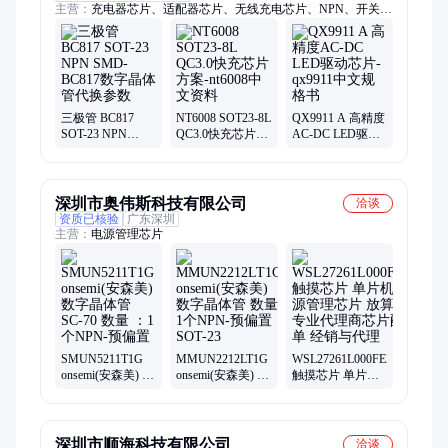
主营：
充电器芯片、适配器芯片、无线充电芯片、NPN、开关电
源芯片、电源芯片、芯朋微代理
三极管 BC817
NT6008 SOT23-8L
QX9911 A 高精度
SOT-23 NPN
QC3.0快充芯片方
AC-DC LED驱动
SMD-BC817数字
案-nt6008中文资
芯片-qx9911中文
晶体管代换参数
料
规格书
深圳市奥伟斯科技有限公司
洽谈
资质已核验
广东深圳
主营：
电源管理芯片
SMUN5211T1G
MMUN2212LT1G
WSL27261L000FEB
onsemi(安森美) 数
onsemi(安森美) 数
触摸芯片 单片机
字晶体管 SC-70
字晶体管 数量 1
电源管理芯片 放
数量 ：1个NPN-
个NPN-预偏置
算IC专业代理商
预偏置
SOT-23
芯片配单 经销与
代理
深圳市顺海科技有限公司
洽谈