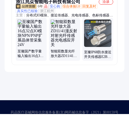
浙江兆众智能电子科技有限公司
洽谈
6年
品
安心购
综合体验L0
回复及时
真实性已核验
浙江杭州
主营：
分布式IO模块、接近传感器、光电传感器、色标传感器、
激光位移传感器、超声波传感器、视觉传感器、安全门开关
至璨国产数字量
智能双数显光纤
至璨IP68防水接近
输入输出16点32
放大器ZD11/41漫
开关传感器E2B金
点IO模块
反射对射光纤传
属感应开关M30常
NPN/PNP扩展晶
感器光电感应开
开PNP常闭NPN
体管采集24V
关
药品医疗器械网络信息服务备案(京)网药械信息备字（2021）第00159号
京ICP证030173号
京公网安备11000002000001号