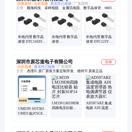
回复及时
出价迅速
真实性已核验
广东深圳
主营：
顺海科技、采样电阻、金属箔电阻、数字晶体管、0603合
金电阻、0603贴片电阻、取样合金电阻、华德电阻代理、walter
合金电阻、合金贴片电阻、华德合金电阻、天二合金电阻、贴片
合金电阻、长电极贴片电阻、宽电极取样电阻、长电极合金电
阻、宽电极合金电阻、金属板合金电阻、金属微合金电阻、长电
极毫欧电阻
长电代理 数字晶
长电代理 数字晶
长电代理 数字晶
体管 DTC143ZSA
体管
体管 DTC123YCA
NPN 300mW
,DTC114TCA
NPN 200mW
100mA 50V 80
,NPN ,200mW
100mA 50V 33
TO-92S
,100mA ,50V ,100
SOT-23
,SOT-23
深圳市原芯道电子有限公司
洽谈
出价迅速
真实性已核验
广东深圳
主营：
杰理JL 原厂原装方案定制开发、德州TI 原装正品
LM339 LM339DR
AD597ARZ 集成
四路电压比较器
电路 ADI 温度管
UMD3N SOT363
贴片 封装SOP14
理器 热电偶调节
UMD3 贴片SC88
芯片
器 仪表放大器IC
数字晶体管
NPN+PNP 长电长
晶CJ