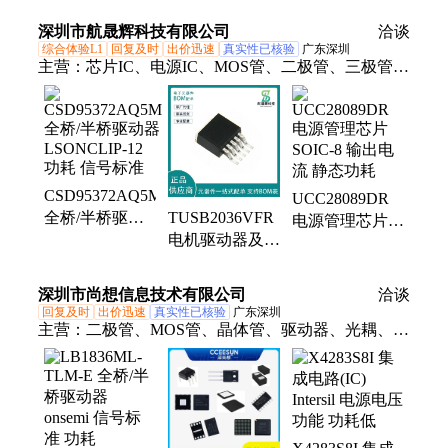
机综合保护装置
器电动机缺相保
器微机照明信号
护装置
深圳市航晟辉科技有限公司
洽谈
综合体验L1
回复及时
出价迅速
真实性已核验
广东深圳
主营：
芯片IC、电源IC、MOS管、二极管、三极管、
单片机、继电器、模块、连接器、滤波器、传感器、
BOM配单
CSD95372AQ5M
UCC28089DR
全桥/半桥驱动
TUSB2036VFR
电源管理芯片
器 LSONCLIP-
电机驱动器及控
SOIC-8 输出电
12 功耗 信号标
制器 LQFP-
流 静态功耗
准
32(7x7) 信号标
深圳市尚想信息技术有限公司
洽谈
准
回复及时
出价迅速
真实性已核验
广东深圳
主营：
二极管、MOS管、晶体管、驱动器、光耦、传
感器、稳压器、电源芯片、转换器、放大器、存储芯
片、逻辑IC、除湿器、缓冲器、控制器、收发器、比
较器、以太网 IC、衰减器、连接器、电容器、烧录
器、触发器、场效应管MOSFET、双极晶体管