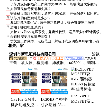
该芯片支持的最高工作频率为400MHz，能够满足大多数高速
问
如何避免信号反射和失真？
数据传输需求。
需正确设置终端电阻，通常为100欧姆，并确保信号线阻抗匹
问
该芯片的典型功耗是多少？
配。避免使用过长的信号线。
典型功耗为50mW，属于低功耗设计，适合节能应用场景。
问
适用于哪些电压系统？
支持3.3V和5V电压系统，兼容性较强，适用于多种设计需求。
问
采购时需要注意哪些参数？
需关注工作频率、电压范围、封装形式及供应商可靠性，确保
相关厂家
符合系统设计要求。
深圳市新思汇科技有限公司
洽谈
6年
档
回复及时
出价迅速
真实性已核验
广东深圳
主营：
放大器、检测器、滤波器、sta2500dc、调制
器、发射器、接收器、衰减器、解调器、变压器、合
成器、收发器、偏置器、振荡器、tda7708str、rfid天
线、终端负载、隔直流器、微波射频、集成电路、同
轴开关、接入监控ic、频率综合器、便携式仪器、mcl
电子开关
IR2153PBF
CP2102-GM 电
L6204D 全桥/半
MOSFET及
机驱动器及控制
桥驱动器 28-
IGBT驱动器