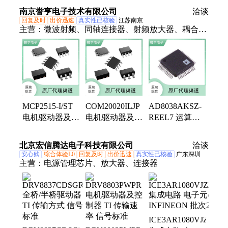
性区域 乘性噪
准
南京誉亨电子技术有限公司
洽谈
声
回复及时
出价迅速
真实性已核验
江苏南京
主营：
微波射频、同轴连接器、射频放大器、耦合
器、滤波器、功分器、变压器、集成电路、衰减器、
混频器、振荡器
MCP2515-I/ST
COM20020ILJP
AD8038AKSZ-
电机驱动器及控
电机驱动器及控
REEL7 运算放
制器 N/A 工作
制器 N/A 工作
大器及比较器
电压 信号标准
温度 信号标准
N/A 输入失调电
北京宏信腾达电子科技有限公司
洽谈
压Vos
安心购
综合体验L0
回复及时
出价迅速
真实性已核验
广东深圳
主营：
电源管理芯片、放大器、连接器
ICE3AR1080VJZXKL