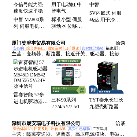
服电机、80伺服电机、40伺服电机、功率60伺服、80
SV内嵌式 伺服
系列伺服、ac伺服电机、电机控制器、200w伺服电
中智 MZ800系
标准小型 伺服
马达 用于冷连
机、750w伺服电机
列 伺服电机驱
驱动器 位移精
轧机定长剪切
动器 跟踪指令
度十分之高 用
中智
信号能力强 速
于电动缸 中智
厦门赞澄丰贸易有限公司
洽谈
度快速平稳
电气
安心购
综合体验L1
回复及时
出价迅速
真实性已核验
福建厦门
主营：
变频器、断路器、接近开关、驱动器、接触
器、传感器、气缸、编码器、电机、触摸屏、PLC、
模块、软启动、按钮开关、光电开关、电源、防雷、
框架断路器
雷赛智能 57步
三科90系列
TYT泰永长征长
进电机驱动器
2.2/4/5.5/7.5/11/15/22/75~200KW
九塑壳断路器
M545D DM542
通用变频器三相
MB50M型空气
DM556 5V/24V
380V
开关3P分段器
脉冲信号
深圳市晟安瑞电子科技有限公司
洽谈
380V三相四线
综合体验L0
回复及时
出价迅速
真实性已核验
广东深圳
主营：
隔离变送器、隔离器、高压电源模块、电磁阀