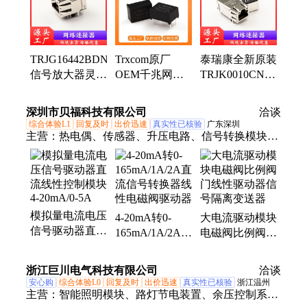
变压器、光模块、SFP光模块、光纤模块、光纤笼
子、SFP笼子、电力载波模组、PLC模组、光笼子、
rj45
TRJG16442BDNL
Trxcom原厂
泰瑞康全新原装
信号放大器灵敏
OEM千兆网络
TRJK0010CNL
度高电源驱动
变压器
网络通讯插座
rj45以太网接口
1000Base-TX
rj45系列网络连
深圳市贝福科技有限公司
洽谈
RJ45 以太网隔
接器
综合体验L1
回复及时
出价迅速
真实性已核验
广东深圳
离变压器
主营：
热电偶、传感器、升压电路、信号转换模块、
采集模块、高压电源、振动分析仪、动态采集卡
模拟量电流电压
4-20mA转0-
大电流驱动模块
信号驱动器直流
165mA/1A/2A直
电磁阀比例阀门
线性控制模块4-
流信号转换器线
线性驱动器信号
20mA/0-5A
性电磁阀驱动器
隔离变送器
浙江巨川电气科技有限公司
洽谈
安心购
综合体验L0
回复及时
出价迅速
真实性已核验
浙江温州
主营：
智能照明模块、路灯节电装置、余压控制系