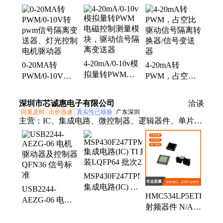
驱动器、信号变送器、信号转换器、信号隔离模块、
升压模块、高压电源、DC-DC电源模块、采集模块、
温度变送器、频率转换器、脉冲转换器、脉冲转换模
块、中继器、电流变送器、电流转换器、电流放大
器、隔离放大器、数据采集模块、RTU模块
4-20mA/0-10v模
0-20MA转
4-20mA转
拟量转PWM电
PWM/0-10V转
PWM，占空比
磁控制测量模
pwm信号隔离变
驱动信号隔离转
块，驱动信号隔
送器、灯光控制
换器/信号变送
深圳市芯诚惠电子有限公司
洽谈
离变送器
电机驱动器
器
回复及时
出价迅速
真实性已核验
广东深圳
主营：
IC、集成电路、微控制器、逻辑器件、单片
机、电源管理、连接器、锂电池、存储器、传感器、
继电器、放大器、二极管、三极管、以太网、模块、
射频
MSP430F247TPMR
集成电路(IC) TI
USB2244-
HMC534LP5ETR
封装LQFP64 批
AEZG-06 电机
射频器件 N/A
次23+
驱动器及控制器
加性噪声 非线
QFN36 信号标