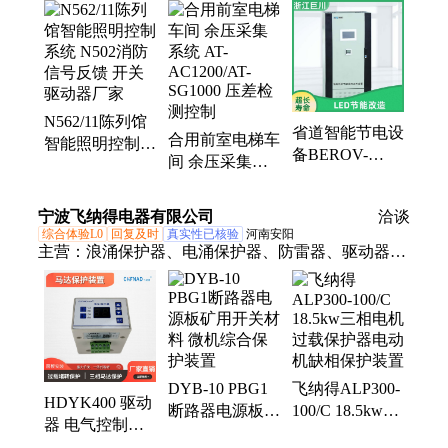
统、智能路灯控制器
N562/11陈列馆
省道智能节电设
合用前室电梯车
智能照明控制系
备BEROV-
间 余压采集系
统 N502消防信
0.38KV-60KW-
统 AT-
号反馈 开关驱
4-3路灯照明电
AC1200/AT-
动器厂家
宁波飞纳得电器有限公司
洽谈
源稳压装置
SG1000 压差检
综合体验L0
回复及时
真实性已核验
河南安阳
测控制
主营：
浪涌保护器、电涌保护器、防雷器、驱动器、
避雷器、电机保护器、电动机保护器、马达保护器、
水泵保护器、缺相保护器、相序保护器、相序继电
器、压缩机控制、缺相与相序继电器、电源保护器、
电压表、电流表
DYB-10 PBG1
飞纳得ALP300-
HDYK400 驱动
断路器电源板矿
100/C 18.5kw三
器 电气控制装
用开关材料 微
相电机过载保护
置矿用开关控制