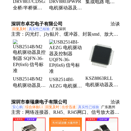
DRV8837CDSGR
DRV8803PWPR
集成电路 电子
全桥/半桥驱动
电机驱动器及控
元器件
器 TI 传输方式
制器 TI 传输速
INFINEON 批
信号标准
率 信号标准
次25+
深圳市卓芯电子有限公司
洽谈
回复及时
真实性已核验
广东深圳
主营：
闪光灯、j3y贴片、缓冲器、封装smd、放大
器、芯片门、i2c接口、解码器、sop8dc-dc、线性稳、
照明灯、bk2535q32、稳压器、1n5819dip、封装bga、
控制器、to-220-3n、连接器、合成器、dsep8-12a、to-
252mos、smd电阻、sot-323-5、nau8814yg、快充车
KSZ8863RLL
USB2514B/M2
USB2514BI-
电机驱动器及控
电机驱动器及控
AEZG 电机驱动
制器 LQFP-
制器 SQFN-36-
器及控制器
48(7x7) 信号标
EP(6x6) 信号标
UQFN-36-
深圳市泰瑞康电子有限公司
洽谈
准
准
EP(6x6) 信号标
安心购
综合体验L1
回复及时
出价迅速
真实性已核验
广东惠州
准
主营：
网络连接器、RJ45、RJ45网口、信号放大器、
RJ45连接器、以太网网口、网口、USB RJ45、贴片
式RJ45、防水网口、网络变压器、网络滤波器、网口