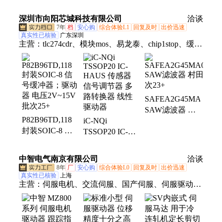
器 原厂封装 信
SOIC（7.5MM
PDIP-8 传输速
号标准
宽） 信号标准
率 信号标准
深圳市向阳芯城科技有限公司
洽谈
7年
档
安心购
综合体验L1
回复及时
出价迅速
真实性已核验
广东深圳
主营：
tlc274cdr、模块mos、易龙泰、chip1stop、缓冲
器、衰减器、放大器、制pcb板、传感器、国内pcb、
多层pcb、25svpf47m、逆变器、样板pcb、泰科源、
博思达、稳压器、北高智、蓝伯科、机器人、变压
器、控制器、smt贴片、阻抗fpc、整流管
SAFEA2G45MA0F0A
SAW滤波器 村
P82B96TD,118
iC-NQi
田代理 批次23+
封装SOIC-8 信
TSSOP20 IC-
号缓冲器；驱动
HAUS 传感器
器 电压2V~15V
信号调节器 多
中智电气南京有限公司
洽谈
批次25+
路转换器 线性
8年
厂
安心购
综合体验L0
回复及时
出价迅速
驱动器
真实性已核验
上海
主营：
伺服电机、交流伺服、国产伺服、伺服驱动
器、2kw驱动器、400w伺服电机、130伺服、3kw伺
服、55kw伺服、30kw伺服、电机22kw、电机75kw、
3kw小伺服、电机伺服、中智伺服、中智电气、60伺