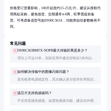
价格受订货量影响，100片起批约15-25元/片。建议从授权代
理商处采购，避免假货。交期通常4-8周，旺季需提前备
货。可考虑备选型号如DS90C363A，功能类似但参数略有不
同。
常见问题
DS90C363BMTX-NOPB最大传输距离是多少？
问
理论上可达10米，实际应用中建议控制在5米内以确
保信号质量。距离过长时需使用电缆均衡器或中继
器。
如何解决传输中的图像闪烁问题？
问
首先检查电源稳定性，其次确认差分线等长和阻抗匹
配。也可能是时钟抖动导致，可尝试降低传输速率测
试。
该芯片支持热插拔吗？
问
不支持直接热插拔。如需热插拔功能，建议在外围电
路设计热插拔保护电路，防止浪涌电流损坏芯片。