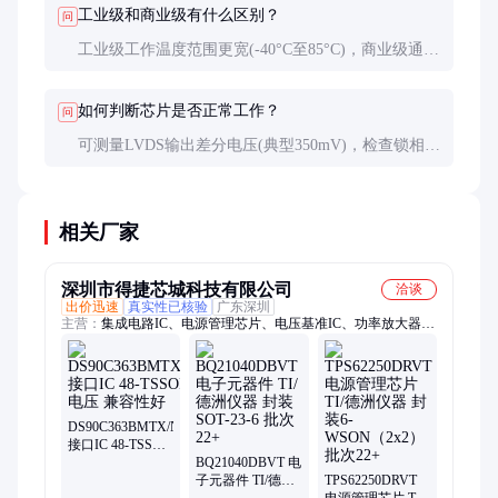
工业级和商业级有什么区别？
问
工业级工作温度范围更宽(-40°C至85°C)，商业级通常
为0°C至70°C。工业级芯片经过更严格的环境可靠性
测试。
如何判断芯片是否正常工作？
问
可测量LVDS输出差分电压(典型350mV)，检查锁相环
锁定状态。最简单方法是连接对应解串器观察是否能
正确恢复数据。
相关厂家
深圳市得捷芯城科技有限公司
洽谈
出价迅速
真实性已核验
广东深圳
主营：
集成电路IC、电源管理芯片、电压基准IC、功率放大器、
运算放大器、数模转换器、以太网收发器
DS90C363BMTX/NOPB
接口IC 48-TSSOP
电源电压 兼容性
BQ21040DBVT 电
好
子元器件 TI/德洲
TPS62250DRVT