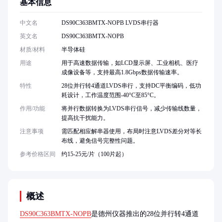
基本信息
中文名
DS90C363BMTX-NOPB LVDS串行器
英文名
DS90C363BMTX-NOPB
材质/材料
半导体硅
用途
用于高速数据传输，如LCD显示屏、工业相机、医疗
成像设备等，支持最高1.8Gbps数据传输速率。
特性
28位并行转4通道LVDS串行，支持DC平衡编码，低功
耗设计，工作温度范围-40°C至85°C。
作用/功能
将并行数据转换为LVDS串行信号，减少传输线数量，
提高抗干扰能力。
注意事项
需匹配相应解串器使用，布局时注意LVDS差分对等长
布线，避免信号完整性问题。
参考价格区间
约15-25元/片（100片起）
概述
DS90C363BMTX-NOPB
是德州仪器推出的28位并行转4通道