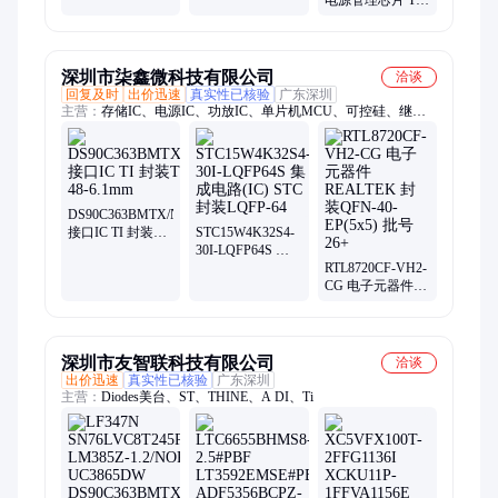
仪器 封装SOT-23-
电源管理芯片 TI/
6 批次22+
德洲仪器 封装6-
WSON（2x2） 批
次22+
深圳市柒鑫微科技有限公司
洽谈
回复及时
出价迅速
真实性已核验
广东深圳
主营：
存储IC、电源IC、功放IC、单片机MCU、可控硅、继电
器、光耦、MOS管、锂电池充电芯片、驱动IC、连接器、数码
管、三端稳压、eMMC
DS90C363BMTX/NOPB
接口IC TI 封装
STC15W4K32S4-
TSSOP-48-6.1mm
30I-LQFP64S 集
成电路(IC) STC
RTL8720CF-VH2-
封装LQFP-64
CG 电子元器件
REALTEK 封装
QFN-40-EP(5x5)
批号26+
深圳市友智联科技有限公司
洽谈
出价迅速
真实性已核验
广东深圳
主营：
Diodes美台、ST、THINE、A DI、Ti