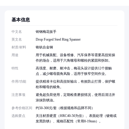
基本信息
中文名
铸钢梅花扳手
英文名
Drop Forged Steel Ring Spanner
材质/材料
铬钒合金钢
用途
用于机械装配、设备维修、汽车保养等需要高扭矩操
作的场合，适用于六角螺母和螺栓的紧固和拆卸。
特性
高强度、耐磨、耐冲击，梅花头设计提供12个接触
点，减少螺母圆角风险，适用于狭窄空间作业。
作用/功能
提供精准卡位和高扭矩输出，有效防止打滑，保护螺
栓和螺母的棱角。
注意事项
避免超负荷使用，定期检查磨损情况，使用后清洁并
涂抹防锈油。
参考价格区间
约50-300元/套（根据规格和品牌不同）
选购要点
关注材质硬度（HRC40-50为佳）、表面处理（镀铬或
发黑防锈）、规格匹配性（常用8-19mm）。