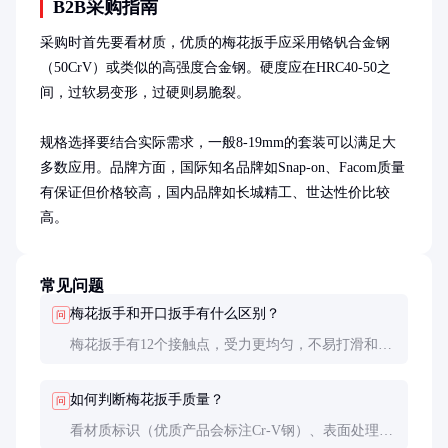
B2B采购指南
采购时首先要看材质，优质的梅花扳手应采用铬钒合金钢
（50CrV）或类似的高强度合金钢。硬度应在HRC40-50之
间，过软易变形，过硬则易脆裂。

规格选择要结合实际需求，一般8-19mm的套装可以满足大
多数应用。品牌方面，国际知名品牌如Snap-on、Facom质量
有保证但价格较高，国内品牌如长城精工、世达性价比较
高。
常见问题
梅花扳手和开口扳手有什么区别？
问
梅花扳手有12个接触点，受力更均匀，不易打滑和损
坏螺母；开口扳手只有两个接触点，但操作空间要求
较小。梅花扳手更适合高扭矩和精密作业。
如何判断梅花扳手质量？
问
看材质标识（优质产品会标注Cr-V钢）、表面处理是