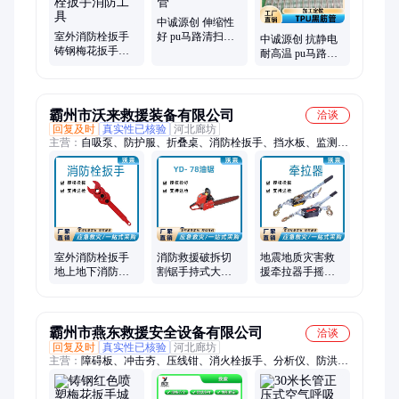
中诚源创 伸缩性
室外消防栓扳手
好 pu马路清扫车
中诚源创 抗静电
铸钢梅花扳手地
软管 环卫车吸尘
耐高温 pu马路清
上地下消防扳手
除尘管
扫车软管 环卫车
消火栓扳手消防
吸尘除尘管
工具
霸州市沃来救援装备有限公司
洽谈
回复及时
真实性已核验
河北廊坊
主营：
自吸泵、防护服、折叠桌、消防栓扳手、挡水板、监测
仪、逃生梯、救援艇、荧光棒、木板床、三节泵、隔膜泵、铝合
金、照明线、扩张钳、检测器、修剪机、机器人、热像仪、检测
仪、高压泵、救援泵、防护脸、切割机、折叠床、三角架
室外消防栓扳手
消防救援破拆切
地震地质灾害救
地上地下消防工
割锯手持式大功
援牵拉器手摇双
具铸钢梅花板手
率YD78链锯林业
钩钢丝绳收紧器
砍伐汽油伐木锯
应急救援紧线器
霸州市燕东救援安全设备有限公司
洽谈
回复及时
真实性已核验
河北廊坊
主营：
障碍板、冲击夯、压线钳、消火栓扳手、分析仪、防洪
墙、高空锯、捕鱼船、警示牌、双肩包、照明线、荧光球、液压
钳、密封袋、堵水带、削尖器、电动泵、修剪机、测量仪、检测