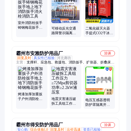
带、洗眼机、缓降器、过滤器、救生圈、割草机、消防水带、消
防服、消防工具、灭火毯、防毒面具
室外消防栓扳手
铸钢梅花扳手地
可移动反光交通
二氧化碳灭火器
上地下消防扳手
路障警示隔离栏
手提式CO2干冰灭
消火栓消防工具
临时施工围栏道
火 器机房酒店室
路黄黑移动铁马
内二 氧化碳灭火
护栏
霸州市安雅防护用品厂
洽谈
回复及时
真实性已核验
河北廊坊
主营：
支撑杆、应急包、救援包、消防扳手、扩张器、折叠床、
救生钩、折叠椅、急救睡袋、充气睡垫、沙滩帐篷、简易帐篷、
救援顶杆、充气床垫、露营帐篷、自动帐篷、速开帐篷、尖顶帐
篷、双人帐篷、沐浴帐篷、通风帐篷、单人睡袋、遮阳帐篷、防
晒帐篷、应急手电筒、遥控救生圈
烤漆加厚加重扳
子户外消防栓扳
地震灾害液压破
电压互感器透明
手地上地下消防
拆工具组工作压
防护罩隔离开关
扳手铸钢梅花扳
力≥72Mpa剪切器
透明胶护套带电
手
功率≥2.2kW液压
作业绝缘遮蔽罩
泵
霸州市得安防护用品厂
洽谈
安心购
综合体验L0
回复及时
出价迅速
资质已核验