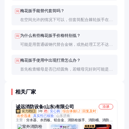
否均匀、尺寸是否精准。可以用标准螺母测试配合
度，优质产品应能紧密配合无晃动。
梅花扳手能替代套筒吗？
问
在空间允许的情况下可以，但套筒配合棘轮扳手在狭
窄空间操作更方便。梅花扳手更适合中等空间和需要
较大扭矩的场合。
为什么有些梅花扳手价格特别低？
问
可能是用普通碳钢代替合金钢，或热处理工艺不达
标。这类产品硬度不足易变形，使用寿命短，长期使
用成本反而更高。
梅花扳手使用中出现打滑怎么办？
问
首先检查螺母是否已经圆角，若螺母完好则可能是扳
手磨损。应更换新扳手，继续使用磨损扳手会加速螺
母损坏。
相关厂家
诚远消防设备(山东)有限公司
洽谈
3年
档
安心购
综合体验L2
回复及时
出价迅速
真实性已核验
山东济南
主营：
分水器、水挡板、铝合金、消防栓扳手、消防桶、消防
柜、点火器、防坠网、灭火器、消防箱、绝缘梯、救生杆、安全