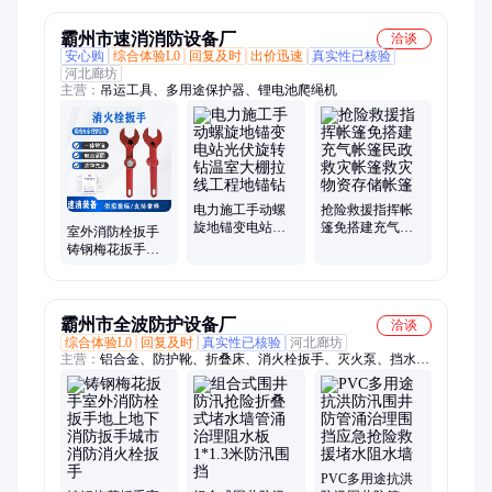
手
霸州市速消消防设备厂
洽谈
安心购
综合体验L0
回复及时
出价迅速
真实性已核验
河北廊坊
主营：
吊运工具、多用途保护器、锂电池爬绳机
电力施工手动螺
抢险救援指挥帐
旋地锚变电站光
篷免搭建充气帐
室外消防栓扳手
伏旋转钻温室大
篷民政救灾帐篷
铸钢梅花扳手地
棚拉线工程地锚
救灾物资存储帐
上地下应急扳子
钻
篷
消防工具
霸州市全波防护设备厂
洽谈
综合体验L0
回复及时
真实性已核验
河北廊坊
主营：
铝合金、防护靴、折叠床、消火栓扳手、灭火泵、挡水
板、救生圈、灭火机、呼叫器、排烟机、搜救船、临时帐篷、保
暖手套、接力水泵、保暖毛毯、应急帐篷、防汛围井、篮式担
架、平棉帐篷、雨天鞋套、防雨水鞋、管道通风机、消防摩托
车、湿式救援服、中长筒雨靴、水上救生棒
PVC多用途抗洪