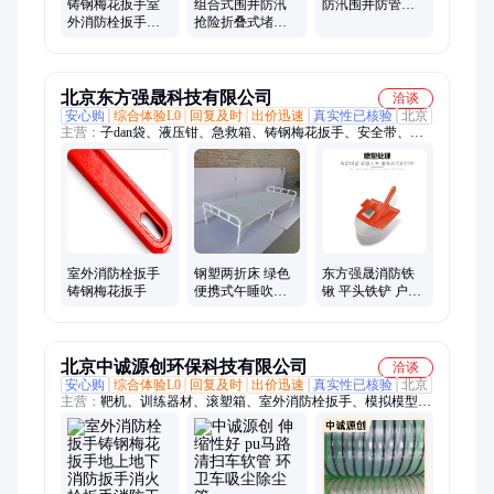
铸钢梅花扳手室
组合式围井防汛
防汛围井防管涌
外消防栓扳手地
抢险折叠式堵水
治理围挡应急抢
上地下消防扳手
墙管涌治理阻水
险救援堵水阻水
城市消防消火栓
板1*1.3米防汛围
墙
扳手
挡
北京东方强晟科技有限公司
洽谈
安心购
综合体验L0
回复及时
出价迅速
真实性已核验
北京
主营：
子dan袋、液压钳、急救箱、铸钢梅花扳手、安全带、指
挥旗、作业桌、工兵铲、救生衣、烟幕弹、子弹袋、汽油锯、折
叠椅、攀登包、行军床、消防服、折叠桌、割草机、四件套、防
化服、机弹携、应急包、抛投器、安检机、绝缘服、背囊
室外消防栓扳手
钢塑两折床 绿色
东方强晟消防铁
铸钢梅花扳手
便携式午睡吹塑
锹 平头铁铲 户外
单人床 钢塑行军
家用钢锹
床
北京中诚源创环保科技有限公司
洽谈
安心购
综合体验L0
回复及时
出价迅速
真实性已核验
北京
主营：
靶机、训练器材、滚塑箱、室外消防栓扳手、模拟模型、
防暴服、清扫车软管、防暴装备、模拟假人、刺杀对抗系统、喊
话器、靶板、防暴毯、消防器材、帐篷、防爆桶、背囊、急救
箱、营具、行军床、反光背心、阻隔网、勘察箱、背包、头盔、
警示灯