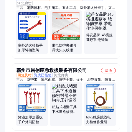
河北廊坊
主营：
消防器材、电力施工、五金工具、室外消火栓扳手、灭火
水枪、消防泵、高压细水雾灭火器、救援组合工具、水上救生
艇、灭火组合工具、破拆工具、水域救援飞翼、救灾帐篷、折叠
床、液压钳、电力设备
得安品牌145横担
遮蔽罩 绝缘防护
罩 带电作业保护
室外消火栓扳手
带电防护夹钳可
罩
加厚铸钢型阀门
调铁头夹线钳长
扳地上消火栓通
柄杆式绝缘钳自
用把手铸钢梅花
锁式绝缘夹钳
扳手
霸州市易创应急救援装备有限公司
洽谈
回复及时
资质已核验
河北廊坊
主营：
防护带、氧气面罩、防护手套、扳手、水带背筐、防毒面
具、呼吸面罩、高压水管、空气呼吸器、消防护目镜、消防救援
棉手、抢险救援腰带、消防阻燃毛衣、抢险救援手套、火灾救援
面罩
粘贴式堵漏工具
下水道抢修密封
器不锈钢带压补
烤漆加厚加重扳
6875绝缘跳线电
漏器
子户外消防栓扳
力检修作业引接
手地上地下消防
线绝缘临时引流
扳手铸钢梅花扳
线夹