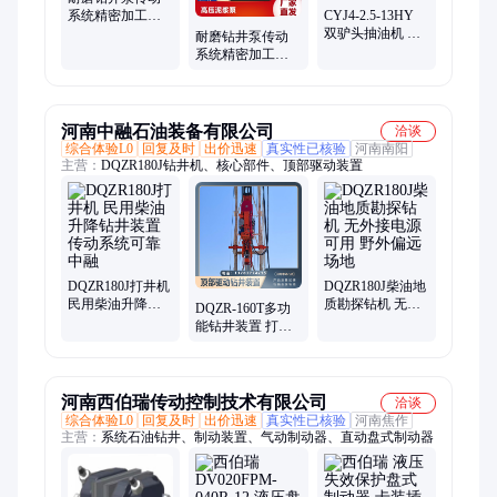
系统精密加工批
CYJ4-2.5-13HY
发丰锐石油供应
双驴头抽油机 互
耐磨钻井泵传动
换性好 实力厂家
系统精密加工厂
欢迎到厂参观
家直供丰锐石油
供应
河南中融石油装备有限公司
洽谈
综合体验L0
回复及时
出价迅速
真实性已核验
河南南阳
主营：
DQZR180J钻井机、核心部件、顶部驱动装置
DQZR180J打井机
DQZR180J柴油地
民用柴油升降钻
质勘探钻机 无外
DQZR-160T多功
井装置 传动系统
接电源可用 野外
能钻井装置 打桩
可靠 中融
偏远场地
打井一体农田灌
溉钻机 中融
河南西伯瑞传动控制技术有限公司
洽谈
综合体验L0
回复及时
出价迅速
真实性已核验
河南焦作
主营：
系统石油钻井、制动装置、气动制动器、直动盘式制动器