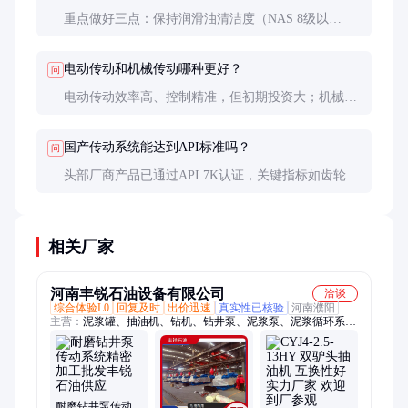
重点做好三点：保持润滑油清洁度（NAS 8级以
内）、严格控制对中精度、避免长时间超载运行。建
议每2000小时做一次全面检测。
电动传动和机械传动哪种更好？
问
电动传动效率高、控制精准，但初期投资大；机械传
动可靠性高、维护简单。深井作业推荐电动，常规井
可选机械传动。
国产传动系统能达到API标准吗？
问
头部厂商产品已通过API 7K认证，关键指标如齿轮寿
命、密封性能等与国际品牌相当，但材料纯净度和一
致性仍有提升空间。
相关厂家
河南丰锐石油设备有限公司
洽谈
综合体验L0
回复及时
出价迅速
真实性已核验
河南濮阳
主营：
泥浆罐、抽油机、钻机、钻井泵、泥浆泵、泥浆循环系
统、固控系统、钢木基础、油田用罐
耐磨钻井泵传动