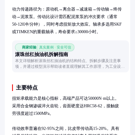
动力传递路径为：原动机→离合器→减速箱→传动轴→终传
动→泥浆泵。传动比设计需匹配泥浆泵的冲次要求（通常
50-120冲/分钟），同时考虑扭矩放大效应。轴承多选用SKF
或TIMKEN的重载轴承，寿命要求≥30000小时。
商家经验
真实案例 · 安全可信
滚珠丝杠抽油机拆解指南
本文详细解析滚珠丝杠抽油机的结构特点、拆解步骤及注意事
项，并通过模型演示帮助读者直观理解其工作原理，为工业设备
维护提供实用参考。
主要特点
扭矩承载能力是核心指标，高端产品可达50000N·m以上。
采用合金钢渗碳淬火齿轮，齿面硬度达HRC58-62，接触疲
劳强度超过1500MPa。

传动效率普遍在92-95%之间，比皮带传动高15-20%。具有