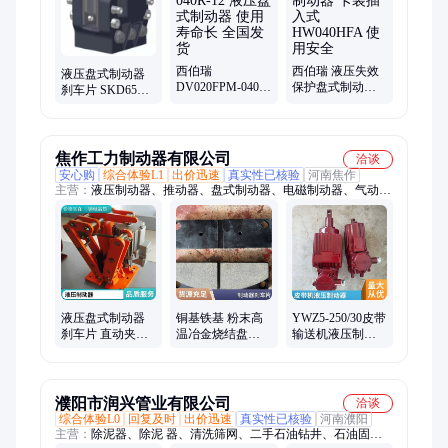
西伯瑞
西伯瑞 液压失效
液压盘式制动器
DV020FPM-040R-
保护盘式制动器
刹车片 SKD65直
12 液压盘式制动
卡装插入式
动刹车 西伯瑞传
器 使用寿命长 全
HW040HFA 使用
动控制系统石油
国发货
安全
钻井
焦作工力制动器有限公司
洽谈
安心购
综合体验L1
出价迅速
真实性已核验
河南焦作
主营：
液压制动器、推动器、盘式制动器、电磁制动器、气动制
动器、制动器刹车片、电力液压制动器、液压抱闸制动器、电力
液压块式制动器、盘式制动器定制、驻车制动器、鼓式制动器、
行车制动器、电力液压推动器
液压盘式制动器
铜基铁基 粉末高
YWZ5-250/30皮带
刹车片 直动夹盘
温冶金烧结盘式
输送机液压制动
刹车 西伯瑞传动
制动器YP31 YP32
器 电力液压块式
控制系统石油钻
刹车片 摩擦片
制动器
井
濮阳市润兴管业有限公司
洽谈
综合体验L0
回复及时
出价迅速
真实性已核验
河南濮阳
主营：
除泥器、除泥 器、清洗筛网、二手石油钻井、石油固控