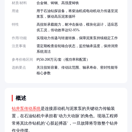
材质/材料
合金钢、铸钢、高强度铸铁
用途
用于石油钻探设备，将柴油机或电动机动力传递至泥
浆泵，驱动高压泥浆循环
特性
高扭矩承载能力，耐冲击振动，模块化设计，适应恶
劣工况，传动效率达92-95%
作用/功能
实现动力传递与转速转换，保障泥浆泵持续稳定工作
注意事项
需定期检查齿轮啮合状态，监控轴承温度，保持润滑
系统清洁
参考价格区间
约50-200万元/套（视功率和配置）
选购要点
关注扭矩容量、传动比范围、轴承寿命、密封性能等
核心参数
概述
钻井泵传动系统
是连接原动机与泥浆泵的关键动力传输装
置，在石油钻机中承担着‘动力大动脉’的角色。现场工程师
常将其比作钻机的‘心脏起搏器’，一旦故障将导致整个钻井
作业停摆。
