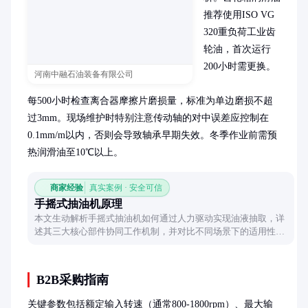
推荐使用ISO VG 
320重负荷工业齿
轮油，首次运行
200小时需更换。

河南中融石油装备有限公司
每500小时检查离合器摩擦片磨损量，标准为单边磨损不超
过3mm。现场维护时特别注意传动轴的对中误差应控制在
0.1mm/m以内，否则会导致轴承早期失效。冬季作业前需预
热润滑油至10℃以上。
商家经验
真实案例 · 安全可信
手摇式抽油机原理
本文生动解析手摇式抽油机如何通过人力驱动实现油液抽取，详
述其三大核心部件协同工作机制，并对比不同场景下的适用性，
带你了解这款机械结构简单却实用的工具。
B2B采购指南
关键参数包括额定输入转速（通常800-1800rpm）、最大输