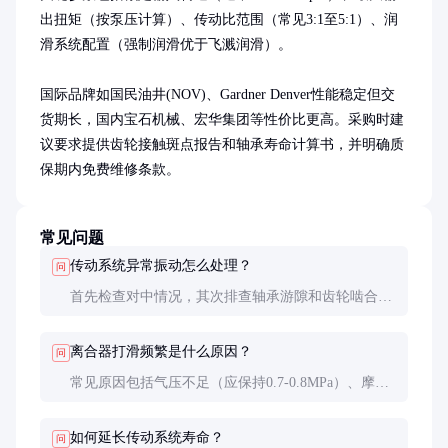
出扭矩（按泵压计算）、传动比范围（常见3:1至5:1）、润
滑系统配置（强制润滑优于飞溅润滑）。

国际品牌如国民油井(NOV)、Gardner Denver性能稳定但交
货期长，国内宝石机械、宏华集团等性价比更高。采购时建
议要求提供齿轮接触斑点报告和轴承寿命计算书，并明确质
保期内免费维修条款。
常见问题
传动系统异常振动怎么处理？
问
首先检查对中情况，其次排查轴承游隙和齿轮啮合间
隙。若伴随温度升高，可能是润滑不良或齿轮点蚀导
致，需停机检修。
离合器打滑频繁是什么原因？
问
常见原因包括气压不足（应保持0.7-0.8MPa）、摩擦
片油污或磨损超限、复位弹簧疲劳等。需系统排查并
更换损坏部件。
如何延长传动系统寿命？
问