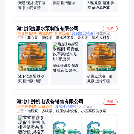
聚通 现货 液下渣
供应 排污清淤杂
ZJ渣浆泵 聚通 供
浆泵 排污泵清淤
质吸砂机 运行稳
应 单级单吸离心
杂质泵吸砂机液
定
式泥浆泵 全国物
售后完善
流发货
河北祁捷源水泵制造有限公司
洽谈
综合体验L0
回复及时
出价迅速
真实性已核验
河北保定
主营：
离心泵、脱硫泵、潜水渣浆泵、杂质泵、滤机入料泵、增
压循环泵、液下渣浆泵、卧式离心渣浆泵、入料进料泥浆泵
脱硫脱硝泵 耐腐
耐 噪音低 效率高
经久耐用 祁捷源
液下渣浆泵 抽沙
矿用立式液下渣
泵 排污泵 清淤杂
浆泵 运行平稳 噪
质 吸砂机 祁捷源
音小 经久耐磨 祁
捷源
河北申翀机电设备销售有限公司
洽谈
综合体验L0
出价迅速
真实性已核验
河北保定
主营：
增压泵、多级泵、稳压供水设备、小区高压供水泵