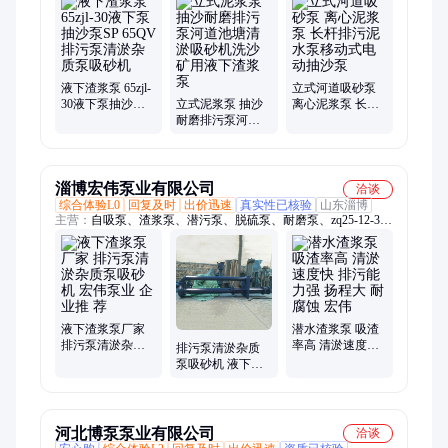
液下渣浆泵 65zjl-
立式河道吸砂泵
30液下泵抽沙泵
立式泥浆泵 抽沙
离心泥浆泵 长杆
SP 65QV排污泵清
耐磨排污泵河道
排污泥水泵移动
淤杂质泵吸砂机
池塘清淤吸砂机
式电动抽沙泵
洗沙矿用液下渣
浆泵
淄博宏伟泵业有限公司
洽谈
综合体验L0
回复及时
出价迅速
真实性已核验
山东淄博
主营：
自吸泵、渣浆泵、潜污泵、脱硫泵、耐磨泵、zq25-12-3、
真空泵、离心泵、吸污车、排污泵、yw液下泵、非标定制、污
水液下、淬火工艺、吸粪车泵、污水电泵、宏伟泵业、排污通
过、泵业合格、qw潜污电泵、定做尺寸全、制作吸粪泵、绞龙
抽粪泵、液下化工泵、吸粪泵真空
液下渣浆泵厂家
潜水渣浆泵 吸渣
排污泵清淤杂质
率高 清淤速度快
排污泵清淤杂质
泵吸砂机 宏伟泵
排污能力强 扬程
泵吸砂机 液下渣
业 企业推 荐
大 耐腐蚀 宏伟
浆泵厂家 运行稳
定 宏伟泵业
河北博泵泵业有限公司
洽谈