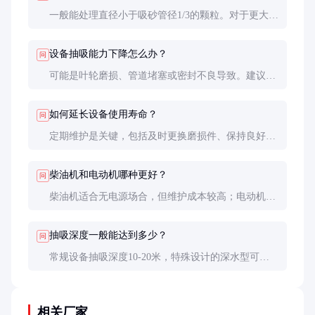
一般能处理直径小于吸砂管径1/3的颗粒。对于更大杂
物，需配备破碎装置或格栅过滤系统。
设备抽吸能力下降怎么办？
问
可能是叶轮磨损、管道堵塞或密封不良导致。建议先
检查管道是否畅通，再检查叶轮磨损情况，必要时更
换磨损件。
如何延长设备使用寿命？
问
定期维护是关键，包括及时更换磨损件、保持良好润
滑、避免空转和超负荷运行。作业前清理大块杂物也
能有效减少磨损。
柴油机和电动机哪种更好？
问
柴油机适合无电源场合，但维护成本较高；电动机运
行成本低、噪音小，适合固定作业场所。选择要根据
实际工况决定。
抽吸深度一般能达到多少？
问
常规设备抽吸深度10-20米，特殊设计的深水型可达
30米以上。深度越大，对泵的真空度和功率要求越
高。
相关厂家