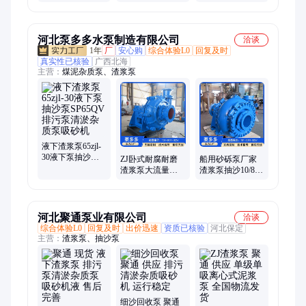
塞排泥泵 切割款
场化粪池吸粪机
泵清淤杂质泵吸
大流量泥浆泵厂
高浓度螺旋蛟龙
砂机
家
泵
河北泵多多水泵制造有限公司
洽谈
1年
厂
安心购
综合体验L0
回复及时
真实性已核验
广西北海
主营：
煤泥杂质泵、渣浆泵
液下渣浆泵65zjl-
30液下泵抽沙泵
ZJ卧式耐腐耐磨
船用砂砾泵厂家
SP65QV排污泵清
渣浆泵大流量吸
渣浆泵抽沙10/8F-
淤杂质泵吸砂机
砂抽沙泥浆水泵
G矿用杂质泵大颗
洗煤厂压滤机入
粒抽石子采砂泵
料泵
河北聚通泵业有限公司
洽谈
综合体验L0
回复及时
出价迅速
资质已核验
河北保定
主营：
渣浆泵、抽沙泵
细沙回收泵 聚通