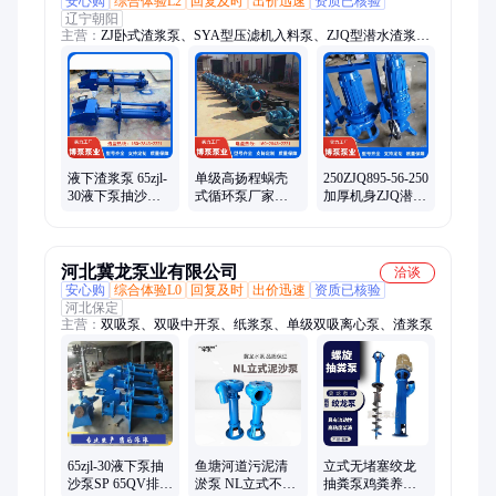
安心购
综合体验L2
回复及时
出价迅速
资质已核验
辽宁朝阳
主营：
ZJ卧式渣浆泵、SYA型压滤机入料泵、ZJQ型潜水渣浆
泵、SP型液下渣浆泵、DT脱硫泵、吸沙泵、抽砂泵、砂砾泵、
泥浆泵、泡沫泵、水泵配件
液下渣浆泵 65zjl-
单级高扬程蜗壳
250ZJQ895-56-250
30液下泵抽沙泵
式循环泵厂家
加厚机身ZJQ潜水
SP 65QV排污泵清
300s-58双吸泵大
渣浆泵耐腐蚀抗
淤杂质泵吸砂机
流量中开式灌溉
磨损深水清淤泵
水泵
河北冀龙泵业有限公司
洽谈
安心购
综合体验L0
回复及时
出价迅速
资质已核验
河北保定
主营：
双吸泵、双吸中开泵、纸浆泵、单级双吸离心泵、渣浆泵
鱼塘河道污泥清
立式无堵塞绞龙
65zjl-30液下泵抽
淤泵 NL立式不堵
抽粪泵鸡粪养殖
沙泵SP 65QV排污