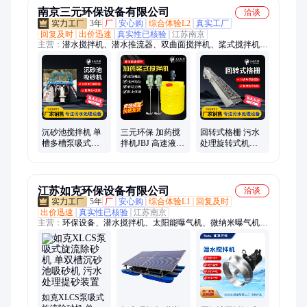
南京三元环保设备有限公司
洽谈
3年
厂
安心购
综合体验L2
真实工厂
回复及时
出价迅速
真实性已核验
江苏南京
主营：
潜水搅拌机、潜水推流器、双曲面搅拌机、桨式搅拌机、
框式搅拌机、污泥回流穿墙泵、回转式格栅除污机、回转耙式格
栅除污机、钢丝绳牵引式格栅除污机、管道混合器、刮吸泥机、
旋转式滗水器、砂水分离器、旋流沉砂器、离心曝气机、射流曝
气机、无轴螺旋输送机、沉砂池吸砂机
沉砂池搅拌机 单
三元环保 加药搅
回转式格栅 污水
槽多槽泵吸式吸
拌机JBJ 高速液下
处理旋转式机械
砂机厂家 污水处
调速混合搅拌器
细格栅清污机 分
理提砂装置
生产厂家
离效率高
江苏如克环保设备有限公司
洽谈
5年
厂
安心购
综合体验L1
回复及时
出价迅速
真实性已核验
江苏南京
主营：
环保设备、潜水搅拌机、太阳能曝气机、微纳米曝气机、
污水处理设备、潜水泵、刮吸泥机、穿墙搅拌器、增氧曝气机、
造流增氧机、搅拌两用机、潜水增氧机、曝气增氧机、环流搅拌
机、水下增氧机、河道增氧设备、混合搅拌设备、混合增氧设
备、曝气搅拌设备、离心式曝气机、双曲面搅拌机、立式混合搅
拌器、污水混合搅拌器、景观喷泉曝气机
如克XLCS泵吸式