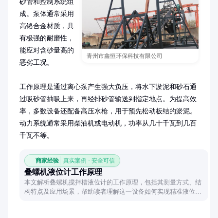
砂管和控制系统组
成。泵体通常采用
高铬合金材质，具
有极强的耐磨性，
能应对含砂量高的
青州市鑫恒环保科技有限公司
恶劣工况。

工作原理是通过离心泵产生强大负压，将水下淤泥和砂石通
过吸砂管抽吸上来，再经排砂管输送到指定地点。为提高效
率，多数设备还配备高压水枪，用于预先松动板结的淤泥。
动力系统通常采用柴油机或电动机，功率从几十千瓦到几百
千瓦不等。
商家经验
真实案例 · 安全可信
叠螺机液位计工作原理
本文解析叠螺机搅拌槽液位计的工作原理，包括其测量方式、结
构特点及应用场景，帮助读者理解这一设备如何实现精准液位监
测。