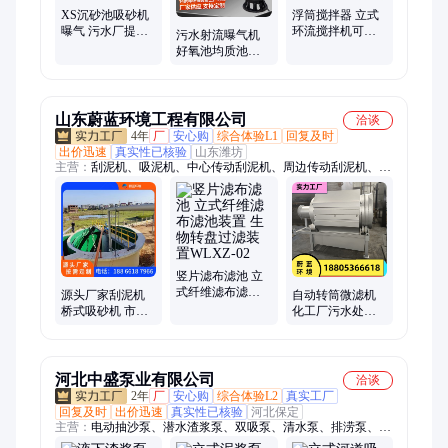
无轴螺旋输送机、电动泥斗
XS沉砂池吸砂机
浮筒搅拌器 立式
曝气 污水厂提砂
环流搅拌机可移
污水射流曝气机
桥式单槽双槽泵
动 污水厂厌氧兼
好氧池均质池调
吸式自动吸砂厂
氧池混合搅拌厂
节池曝气设备厂
家
家
家 耐腐蚀
山东蔚蓝环境工程有限公司
洽谈
4年
厂
安心购
综合体验L1
回复及时
出价迅速
真实性已核验
山东潍坊
主营：
刮泥机、吸泥机、中心传动刮泥机、周边传动刮泥机、行
车式刮泥机、虹吸式刮泥机、桥式吸砂机、机械格栅、格栅除污
机、格栅清污机、内进流网版格栅除污机、反捞式格栅除污机、
钢丝绳格栅除污机、回转式格栅机、滤布滤池、纤维转盘过滤
器、转鼓精密过滤器、微滤机、循环式格栅机、桁架式刮泥机、
链条式刮泥机、提耙式刮泥机、刮吸泥机、全桥式刮泥机、耙齿
式格栅机
竖片滤布滤池 立
式纤维滤布滤池
源头厂家刮泥机
自动转筒微滤机
装置 生物转盘过
桥式吸砂机 市政
化工厂污水处理
滤装置WLXZ-02
污水沉砂除泥设
塑料清洗废水拦
备蔚蓝环保
污设备 蔚蓝
河北中盛泵业有限公司
洽谈
2年
厂
安心购
综合体验L2
真实工厂
回复及时
出价迅速
真实性已核验
河北保定
主营：
电动抽沙泵、潜水渣浆泵、双吸泵、清水泵、排涝泵、排
污泵、压滤机入料泵、管道泵、柴油机泵