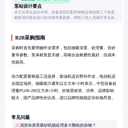
泵站设计要点
本文从泵站选址布局、设备选型匹配和智能运维趋势三个维度，
解析现代泵站设计的关键考量因素，帮助工程人员避开常见设计
误区，打造高效稳定的水利枢纽。
B2B采购指南
采购时首先要明确作业需求，包括抽吸深度、处理量、含砂
量等参数。泵体材质是关键，高铬合金耐磨性最好，但成本
也较高。

动力配置要根据工况选择，柴油机适合野外作业，电动机适
合固定场所。抽吸能力通常以立方米/小时表示，中型设备处
理量约100-200立方米/小时。价格受材质、功率、品牌影响
较大，国产品牌性价比高，进口品牌性能稳定但价格昂贵。
常见问题
清淤杂质泵吸砂机能处理多大颗粒的杂物？
问