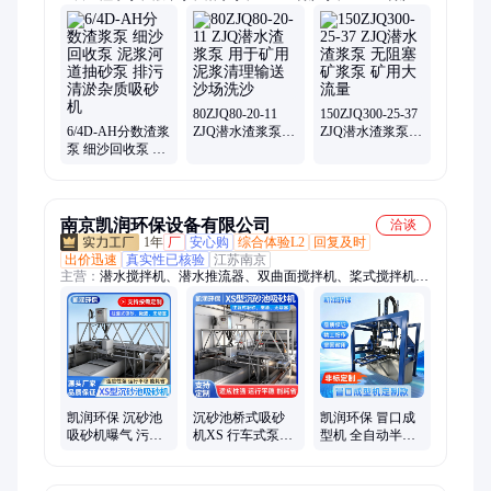
泵、2PNJB衬胶泵、卧式耐酸碱衬胶泵、卧式衬胶泵、矿用渣浆
泵、大流量液下渣浆泵、潜水排污泵、深井泵、井用潜水电泵、
不锈钢深井泵、直流潜水泵、长轴深井泵、中小型发动机泵、冷
热水长轴深井泵、PN PNL泥浆泵、污水泵、AH分数渣浆泵、细
沙回收泵、AH型渣浆泵、分数渣浆泵、ZJQ潜水渣浆泵
80ZJQ80-20-11
150ZJQ300-25-37
6/4D-AH分数渣浆
ZJQ潜水渣浆泵
ZJQ潜水渣浆泵
泵 细沙回收泵 泥
用于矿用泥浆清
无阻塞矿浆泵 矿
浆河道抽砂泵 排
理输送沙场洗沙
用大流量
污清淤杂质吸砂
机
南京凯润环保设备有限公司
洽谈
1年
厂
安心购
综合体验L2
回复及时
出价迅速
真实性已核验
江苏南京
主营：
潜水搅拌机、潜水推流器、双曲面搅拌机、桨式搅拌机、
框式搅拌机、立式水翼搅拌机、污泥回流穿墙泵、加药搅拌机、
回转耙式格栅除污机、回转式格栅除污机、安装系统、潜水离心
曝气机、潜水射流曝气机、潜水搅拌机叶轮、潜水搅拌机导流
罩、潜水推流器叶桨、推流式搅拌曝气机、双曲面搅拌机叶轮、
旋转式滗水器、螺旋压榨机、砂水分离器、旋流沉砂器、管道混
合器
凯润环保 沉砂池
沉砂池桥式吸砂
凯润环保 冒口成
吸砂机曝气 污水
机XS 行车式泵吸
型机 全自动半自
厂桥式单槽双槽
除砂器 抗堵塞耐
动铸造冒口机厂
泵吸式自动吸砂
腐蚀
家
厂家