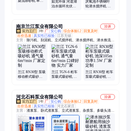
旋流除砂机 单双
如克环保 河道湖
厌氧池不锈钢叶
槽沉砂池吸砂机
泊水循环光伏解
轮潜水搅拌机 污
污水处理提砂装
层曝气器 污水修
水池液下推进器
置
复增氧机
南京兰江泵业有限公司
洽谈
3年
厂
安心购
综合体验L2
回复及时
出价迅速
真实性已核验
江苏无锡
主营：
除污机、刮泥机、立式搅拌机、潜水搅拌机、潜水推流
器、格栅机械格栅
兰江 RN30型 泵吸
兰江 TGN-6 桁车
兰江 RN30型 桁车
移动桥式吸砂机
泵吸式吸砂机 通
泵吸式吸砂机 池
通气量6m³/min 厂
气量6m³/min 口碑
深105m 功率1.5W
家定制
好物 实力厂家
厂家定制
河北石科泵业有限公司
洽谈
1年
厂
安心购
综合体验L2
回复及时
出价迅速
真实性已核验
河北石家庄
主营：
渣浆泵、卧式渣浆泵、立式渣浆泵、杂质泵、多吸头清淤
泵、双吸泵、压滤机入料泵、离心泵、单吸离心泵、煤泥泵、抽
沙泵、浮选泵、清水泵、泥浆泵、液下渣浆泵、多级离心泵、衬
胶渣浆泵、潜水渣浆泵、尾煤泵、泡沫泵、灌溉泵、矿用煤泥