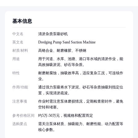
基本信息
中文名
清淤杂质泵吸砂机
英文名
Dredging Pump Sand Suction Machine
材质/材料
高铬合金、耐磨橡胶、不锈钢
用途
用于河道、水库、池塘、港口等水域的清淤作业，能
高效抽吸淤泥、砂石等杂质。
特性
耐磨耐腐蚀，抽吸效率高，适应复杂工况，可连续作
业。
作用/功能
通过强力泵吸将水下淤泥、砂石等杂质抽吸到指定位
置，实现清淤疏浚。
注意事项
作业时需注意泵体磨损情况，定期检查密封件，避免
空转和堵塞。
参考价格区间
约5万-50万元，视规格和配置而定
选购要点
需关注泵体材质、抽吸能力、耐磨性能、动力配置等
核心参数。