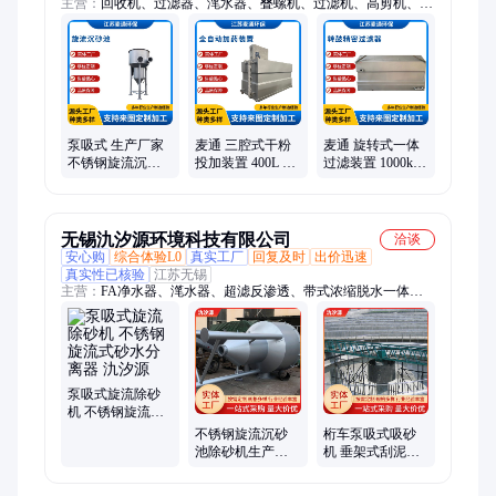
主营：
回收机、过滤器、滗水器、叠螺机、过滤机、高剪机、污
泥机、分离机、脱水机、纤维转盘、生物转盘、加药装置、螺旋
砂水、滗水装置、过滤设备、机械格栅、过滤装置、废水处理、
分离设备、处理格栅机、回转式格栅、机械细格栅、磁性分离
器、砂水分离器、磁混凝设备
泵吸式 生产厂家
麦通 三腔式干粉
麦通 旋转式一体
不锈钢旋流沉砂
投加装置 400L 源
过滤装置 1000kg
池除砂机 机械设
头工厂 循环冷却
结构稳定 活性污
备 麦通环保
水系统 加工定制
泥处理
无锡氿汐源环境科技有限公司
洽谈
安心购
综合体验L0
真实工厂
回复及时
出价迅速
真实性已核验
江苏无锡
主营：
FA净水器、滗水器、超滤反渗透、带式浓缩脱水一体
机、叠螺污泥脱水机、多介质过滤器、机械格栅、螺旋输送机、
内进流格栅、皮带输送机、气浮设备、浅层砂过滤器、吸刮泥
机、砂水分离器、生物转盘、石灰料仓、微滤机、纤维转盘过滤
器、斜管沉淀器、旋流沉砂池
泵吸式旋流除砂
机 不锈钢旋流式
砂水分离器 氿汐
不锈钢旋流沉砂
桁车泵吸式吸砂
源
池除砂机生产厂
机 垂架式刮泥机
家 机械设备泵吸
单管中心传动刮
式 氿汐源
吸泥机 氿汐源