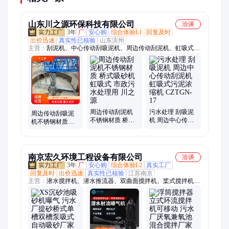
山东川之源环保科技有限公司
洽谈
3年
厂
安心购
综合体验L1
回复及时
出价迅速
真实性已核验
山东滨州
主营：
刮泥机、中心传动刮吸泥机、周边传动刮泥机、虹吸式刮
泥机、桥式吸砂机、行车式刮泥机、全桥式刮泥机、链条式刮泥
机、机械格栅、格栅除污机、内进流网板式格栅机、钢丝绳格栅
除污机、转鼓式格栅机、阶梯式格栅除污机、外进水微滤机、内
进水微滤机、滚筒式微滤机、纤维转盘过滤器、滤布滤池、转鼓
精密过滤器、旋流沉沙器
周边传动刮泥机
污水处理 刮吸泥
周边传动刮吸泥
不锈钢材质 桥式
机 周边中心传动
机不锈钢材质初
吸砂机虹吸式 市
刮泥机 虹吸式污
沉池刮泥用半桥
政污水处理用 川
泥浓缩机 CZTGN-
式吸砂机CZY-
之源
17
N15
南京宏久环境工程设备有限公司
洽谈
3年
厂
安心购
综合体验L2
真实工厂
回复及时
出价迅速
真实性已核验
江苏南京
主营：
潜水搅拌机、潜水推流器、双曲面搅拌机、桨式搅拌机、
框式搅拌机、立轴水翼搅拌机、立式环流搅拌机、污泥回流泵、
潜水离心曝气机、潜水射流曝气机、管道混合器、回转式格栅、
回转耙式格栅、中心传动刮泥机、中心垂架吸泥机、周边传动刮
泥机、周边传动桥式吸泥机、中心传动污泥浓缩机、单管刮吸泥
机、虹吸式吸泥机、旋转式滗水器、旋流沉砂器、砂水分离器、