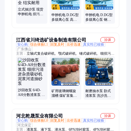
立式抽沙泵 现货
申翀机电 排污清
申翀机电 D.DG型
申翀机电 D.DG型
淤杂质吸砂机 规
多级离心泵 高山
多级离心泵 钢厂
格齐全 结实耐用
抽水高扬程泵 不
专用大流量循环
锈钢铸铁 使用寿
离心水泵 规格齐
命长
全
江西省川绮选矿设备制造有限公司
洽谈
安心购
综合体验L1
回复及时
出价迅速
真实性已核验
广东佛山
主营：
立轴式复合破碎机、颚式破碎机、锤式破碎机、细排污清
淤杂质吸砂机、反击式破碎机、对辊破碎机、球磨机、湿式铜米
分离机、螺旋洗沙筛沙一体、脱水筛、螺旋洗沙机、轮斗洗沙
机、槽式洗矿机、滚筒筛、振动筛、水力旋流器、脱泥斗、螺旋
输送机、6s摇床、跳汰机、螺旋溜槽、渣浆泵、水套式离心机、
浮选机、磁选机、除铁器
沙回收泵 6/4D-
矿用玻璃钢螺旋
耐磨抽水泵 卧式
AH分数渣浆泵 细
溜槽 煤矿富集沙
渣浆泵 洗沙洗煤
排污清淤杂质吸
金提纯分选机 水
喂料泵 浓浆污泥
砂机 泥浆河道抽
力选矿重选设备
杂质离心排污泵
砂泵
河北乾晟泵业有限公司
洽谈
安心购
综合体验L0
回复及时
出价迅速
真实性已核验
河北保定
主营：
渣浆泵、液下泵、潜水泵、6PNJB衬胶泵、4PNJB衬胶