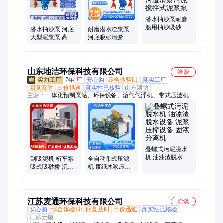
泵、AH分数渣浆泵、砂砾泵、沃曼渣浆泵
潜水抽沙泵耐磨
船用抽沙吸砂机
潜水抽沙泵 河底
耐磨潜水渣浆泵
渣浆泵河道清淤
大型泥浆泵 高铬
河底吸砂清淤泵
污泥搅拌式泥浆
合金吸沙抽砂机
抽沙机高铬合金
泵
渣浆泵耐磨 石科
污水切割泥沙泵
山东地洁环保科技有限公司
洽谈
7年
厂
安心购
综合体验L1
真实工厂
回复及时
出价迅速
真实性已核验
山东潍坊
主营：
一体化预制泵站、环保设备、溶气气浮机、带式压滤机、
刮吸泥机、化粪池、一体化污水处理设备、石英砂过滤器、玻璃
钢一体化污水处理设备、叠螺机、垃圾焚烧炉、焚烧炉、污水处
理设备、一体化泵站、生物除臭箱、全自动加药装置、气浮机、
除臭箱、污泥处理设备、泵站、玻璃钢泵站、污水提升泵站、市
政污水提升泵站
叠螺式污泥脱水
机 油漆渣脱水设
刮吸泥机 桁车泵
全自动带式压滤
备 泥浆压榨设备
吸式吸砂桥 沉淀
机 废纸木浆压榨
固液分离机
池污泥浓缩机 高
脱水机 真空过滤
效节能
机
江苏麦通环保科技有限公司
洽谈
安心购
综合体验L0
回复及时
出价迅速
真实性已核验
江苏无锡