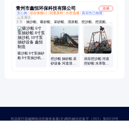
青州市鑫恒环保科技有限公司
洽谈
安心购
综合体验L1
回复及时
出价迅速
真实性已核验
山东潍坊
主营：
抽沙船、吸砂船、采砂船、清淤船、挖沙船、挖泥船、挖
斗提升机、抽砂船、洗砂机、破碎制沙机、运沙船、细沙回收
机、挖斗洗沙机、球磨制砂机、轮式洗沙机、吸沙船、筛沙机、
洗沙机、筛砂机、螺旋洗沙机、抽沙机、脱水筛、淘金船、割边
船、挖沙斗
吸沙船 6寸泵抽砂
船 8寸泵抽沙机
挖沙船 抽砂船 采
供应挖沙船 河道
10寸泵抽砂设备
砂设备 河道清淤
挖砂船 水库取沙
鑫恒制造
方便 操作简单 鑫
设备 性能稳定 应
恒
用广泛 鑫恒
药品医疗器械网络信息服务备案(京)网药械信息备字（2021）第00159号
京ICP证030173号
京公网安备11000002000001号