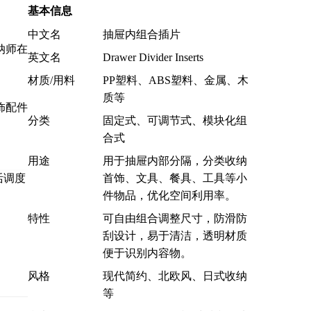
基本信息
中文名
抽屉内组合插片
纳师在
英文名
Drawer Divider Inserts
材质/用料
PP塑料、ABS塑料、金属、木
质等
饰配件
分类
固定式、可调节式、模块化组
合式
用途
用于抽屉内部分隔，分类收纳
首饰、文具、餐具、工具等小
件物品，优化空间利用率。
特性
可自由组合调整尺寸，防滑防
刮设计，易于清洁，透明材质
便于识别内容物。
风格
现代简约、北欧风、日式收纳
等
司