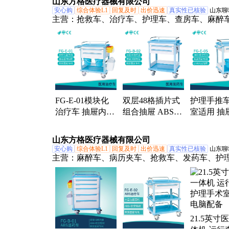
山东方格医疗器械有限公司
安心购
综合体验L1
回复及时
出价迅速
真实性已核验
山东聊
主营：
抢救车、治疗车、护理车、查房车、麻醉
液车、仪器车、发药车、送药车、晨护车、转运
械车、病历柜车、护理推车、仪器推车、医用治
医用抢救车、医用屏风、ABS婴儿车、医用发药
用送药车、医用一体机、不锈钢治疗车、医用信
车
FG-E-01模块化
双层48格插片式
护理手推
治疗车 抽屉内组
组合抽屉 ABS换
室适用 抽
合插片 操作简便
药车FG-B-02承
模块式插
载性能规格
山东方格医疗器械有限公司
安心购
综合体验L1
回复及时
出价迅速
真实性已核验
山东聊
主营：
麻醉车、病历夹车、抢救车、发药车、护
治疗车、病历车、器械车、送药车、查房车、输
婴儿车、病历夹、仪器车、无菌车、换药车、污
器械柜、不锈钢治疗车、医用屏风、轻盈治疗车
婴儿车、病房护理车、多功能查房车、医用查房
21.5英寸