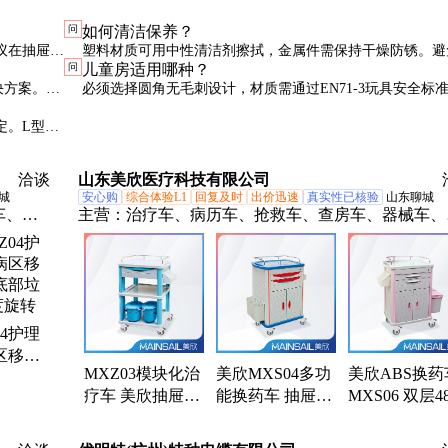
问
如何清洁保养？
议在抽屉内
塑料材质可用中性清洁剂擦拭，金属件需保持干燥防锈。避
问
儿童房适用哪种？
酒精擦拭亚克力材质，可能导致龟裂。每月建议拆出彻底清
决方案。弧
必须选择圆角无毛刺设计，材质需通过EN71-3玩具安全标
次。
荐半透明彩色PP材质，厚度≥1.5mm，方便孩子辨识收纳类
定。L型转
洽谈
山东美欣医疗科技有限公司
城
安心购
综合体验L1
回复及时
出价迅速
真实性已核验
山东聊城
车、仪
主营：
治疗车、病历车、抢救车、查房车、器械车、
车、查
醉车、abs转运车、发药车、护理车、抢救床、发药
、医院
车、abs护理车、医用推车、药品推车、abs换药车、ab
、急诊
仪器车、急救推车、病历夹车、治疗推车、病历推车
病历夹推车、医疗婴儿床、实验室推车、医用一体机
04护理
不锈钢治疗车
区移动
MXZ03模块化治
美欣MXS04多功
美欣ABS换药
部垃圾
疗车 美欣抽屉内
能换药车 抽屉内
MXS06 双层4
旋转
组合插片 操作简
分类存放插片组
插片式组合抽
便
合
承载性能