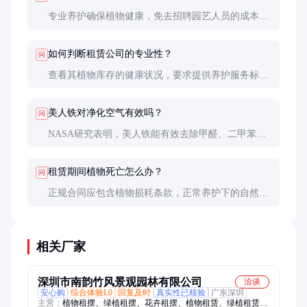
专业养护确保植物健康，免去招聘园艺人员的成本；
可定期更换不同植物，保持环境新鲜感；将固定资产
转化为运营费用，改善企业现金流。综合计算，3年
如何判断租赁公司的专业性？
问
期的租赁总成本往往低于自主采购养护。
查看其植物库存的健康状况，要求提供养护服务标准
和流程文件，询问是否有专业园艺师团队。优质服务
商应该能提供植物健康档案和定制化的养护方案。
美人铁对净化空气有效吗？
问
NASA研究表明，美人铁能有效去除甲醛、二甲苯等
VOC，但实际效果与植株数量和空间大小相关。建议
每10平方米放置1株高度1.5米以上的美人铁，配合定
租赁期间植物死亡怎么办？
问
期通风才能达到较好效果。
正规合同应包含植物损耗条款，正常养护下的自然死
亡应由租赁方负责更换。但人为损坏（如过度浇水、
碰撞折断）通常需要承租方承担部分费用。建议签约
前明确责任划分。
相关厂家
深圳市南韵竹风景观园林有限公司
洽谈
安心购
综合体验L0
回复及时
真实性已核验
广东深圳
主营：
植物租摆、绿植租摆、花卉租摆、植物租赁、绿植租赁、