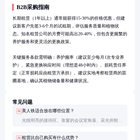
B2B采购指南
长期租赁（1年以上）通常能获得15-30%的价格优惠，但建
议新客户先签3-6个月的试租期，评估服务质量和植物状
态。知名租赁公司的月费可能高出20-40%，但包含更频繁的
养护服务和更灵活的更换政策。

关键服务条款需明确：养护频率（建议至少每月1次专业养
护）、紧急更换响应时间（理想是48小时内）、损耗责任界
定（正常损耗应由租赁方承担）。建议实地考察租赁商的苗
圃基地，确认其植物储备量和健康状况。
常见问题
美人铁适合放在哪些位置？
问
光线明亮的接待区、靠窗的会议室角落、采光井附近
都是理想位置。避免放在空调出风口正对处或完全无
光的卫生间。实测显示，距窗户3-5米的位置生长状
租赁比自己购买有什么优势？
问
态最佳。