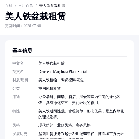
百科
/
日用百货
/
美人铁盆栽租赁
美人铁盆栽租赁
更新时间：2026-07-08
基本信息
中文名
美人铁盆栽租赁
英文名
Dracaena Marginata Plant Rental
材质/用料
美人铁植物、陶瓷/塑料花盆
分类
室内绿植租赁
用途
办公场所、商场、酒店、展会等室内空间的绿化装
饰，具有净化空气、美化环境的作用。
特性
美人铁耐阴性强、管理简单、形态优美，是室内绿化
的理想选择。
风格
现代简约、北欧风格、商务风格
发展历史
盆栽租赁服务兴起于20世纪90年代，随着城市办公环