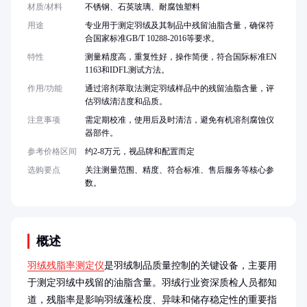
材质/材料
不锈钢、石英玻璃、耐腐蚀塑料
用途
专业用于测定羽绒及其制品中残留油脂含量，确保符
合国家标准GB/T 10288-2016等要求。
特性
测量精度高，重复性好，操作简便，符合国际标准EN
1163和IDFL测试方法。
作用/功能
通过溶剂萃取法测定羽绒样品中的残留油脂含量，评
估羽绒清洁度和品质。
注意事项
需定期校准，使用后及时清洁，避免有机溶剂腐蚀仪
器部件。
参考价格区间
约2-8万元，视品牌和配置而定
选购要点
关注测量范围、精度、符合标准、售后服务等核心参
数。
概述
羽绒残脂率测定仪
是羽绒制品质量控制的关键设备，主要用
于测定羽绒中残留的油脂含量。羽绒行业资深质检人员都知
道，残脂率是影响羽绒蓬松度、异味和储存稳定性的重要指