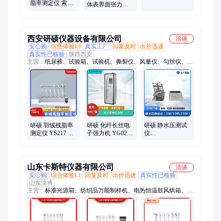
脂率测定仪 索式
（大45度） 触摸
体表界面张力测
抽提法 检测油脂
屏操作 荣测仪器
定仪 铂金环法
含量 GB/T 10288-
GBT18396 荣测仪
2026
器
西安研硕仪器设备有限公司
洽谈
安心购
综合体验L0
真实工厂
回复及时
出价迅速
真实性已核验
陕西西安
主营：
纸尿裤、试验箱、试验机、撕裂仪、风量仪、勾丝仪、测
定仪、检测仪器、透气量仪、沾水度仪、色牢度仪、箱式起球
仪、晃动箱、酸度计、对色灯箱、预处理机、绒制品线、丝评级
箱、高温小样、过滤效率、合成材料耐
研硕 羽绒残脂率
研硕 化纤长丝电
研硕 静水压测试
测定仪 YS217 测
子强力机 YG021
仪
油脂与残脂 水箱
断裂强力 断裂伸
（5M/10M/20M）
采用304不锈钢 抗
长 时间可设定
YG825 高精度压
腐蚀
CRE原理
力传感器 结果准
确
山东卡斯特仪器有限公司
洽谈
安心购
综合体验L1
回复及时
出价迅速
真实性已核验
山东淄博
主营：
标准光源箱、纺织品万能制样机、电热恒温鼓风烘箱、纺
织品甲醛测定仪、数字式织物厚度仪、气动取样器、电子织物密
度镜、数显恒温水浴锅、电子织物综合强力机