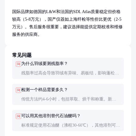
国际品牌如德国的L&W和法国的SDL Atlas质量稳定但价格
较高（5-8万元），国产仪器如上海纤检等性价比更优（2-5
万元）。售后服务很重要，建议选择能提供定期校准和维修
服务的供应商。
常见问题
为什么羽绒要测残脂率？
问
残脂率过高会导致羽绒有异味、易板结，影响蓬松度
和使用寿命。国标规定残脂率≤1.3%，高端要求
≤0.8%。
检测一个样品需要多久？
问
传统方法约4-6小时，包括萃取、烘干和称重。新型
自动化仪器可缩短至2-3小时。
可以用其他溶剂替代石油醚吗？
问
标准规定使用石油醚（沸程30-60℃），其他溶剂可
能影响检测结果准确性。