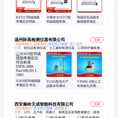
KST217羽绒残脂
卡斯特 KST217型
羽绒羽毛油脂含
率测定仪羽绒羽
羽绒残脂率测定
量残脂率测定仪
毛油脂含量测试
仪 羽绒羽毛油脂
油 脂含量实验测
仪
含量测试仪
试 卡斯特仪器
温州际高检测仪器有限公司
洽谈
综合体验L0
回复及时
真实性已核验
浙江温州
主营：
纺织品检测仪器、土工建材检测仪器、口罩防护服检测仪
器、染整服装检测仪器、劳保防护检测仪器、纤维纱线检测仪
器、力学性能检测仪器
JG810型羽绒残脂
YG816型毛巾产
YT030G-II型土工
率测定仪 符合标
品吸水性测试仪
布有效孔径测定
准 IDFB-2008、
织物吸水性能测
仪（智能调速
Part10B;JIS L 1903
定仪
款）
西安秦岭天成智能科技有限公司
洽谈
综合体验L0
真实性已核验
陕西西安
主营：
GPS、压力机、雨量计、标线逆反射系数测量仪、路面标
线测厚仪、全站仪、水准仪、罗盘仪、指向仪、测厚仪、钢筋扫