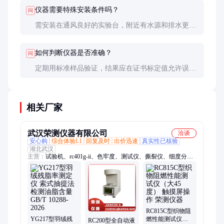
仪器需要特殊安装条件吗？
问
需安装在通风良好的实验台，附近有水源和排水更方
便。避免阳光直射和强电磁干扰。
如何判断仪器是否准确？
问
定期用标准样品验证，结果应在证书标定值允许误差
范围内。建议每年进行一次第三方校准。
相关厂家
武汉荣测仪器有限公司
洽谈
安心购
综合体验L1
回复及时
出价迅速
真实性已核验
湖北武汉
主营：
试验机、rc401g-ii、色牢度、测试仪、撕裂仪、细度分析
仪、传感器、蒸汽收缩、燃烧假人、多功能电子、纺织品远红外
RC815C型织物阻
YG217型羽绒残
燃性能测试仪
RC200型全自动液