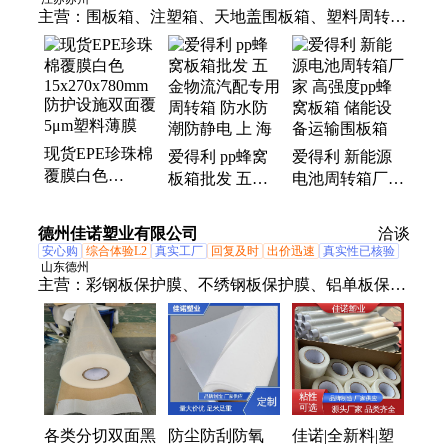
主营：
围板箱、注塑箱、天地盖围板箱、塑料周转
箱、蜂窝板围板箱、周转箱、EU箱、折叠周转箱、
PP蜂窝板、汽配零部件围板箱、蜂窝板周转箱、物流
周转箱、防静电周转箱、EVA内衬、周转箱内衬、汽
配箱、折叠围板箱、欧标EU箱、吸塑托盘、吸塑脆
盘、塑胶箱、中空板、中空板周转箱、中空板内衬、
现货EPE珍珠棉
爱得利 pp蜂窝
爱得利 新能源
厚片吸塑
覆膜白色
板箱批发 五金
电池周转箱厂家
15x270x780mm
物流汽配专用周
高强度pp蜂窝板
防护设施双面覆
转箱 防水防潮
箱 储能设备运
德州佳诺塑业有限公司
洽谈
5μm塑料薄膜
防静电 上 海
输围板箱
安心购
综合体验L2
真实工厂
回复及时
出价迅速
真实性已核验
山东德州
主营：
彩钢板保护膜、不绣钢板保护膜、铝单板保护
膜、pe包装薄膜、塑料件保护膜、铝板保护膜、家具
保护膜、玻璃保护膜、亚克力板保护膜、铝合金门窗
保护膜、塑钢门窗保护膜、踢脚线保护膜、电梯保护
膜、电器保护膜、防盗门保护膜、木门保护膜、外墙
保温板保护膜、镀锌板保护膜、扣板保护膜、石英石
保护膜、大理石保护膜
各类分切双面黑
防尘防刮防氧
佳诺|全新料|塑