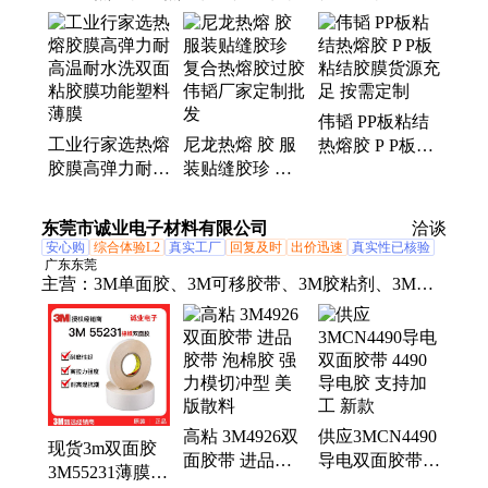
胶膜、PP胶膜、PA热熔胶膜、PES胶膜、聚酯胶膜、
无基材胶膜、服装胶膜、泼水布胶膜、金属板胶膜
伟韬 PP板粘结
工业行家选热熔
尼龙热熔 胶 服
热熔胶 P P板粘
胶膜高弹力耐高
装贴缝胶珍 复
结胶膜货源充足
温耐水洗双面粘
合热熔胶过胶
按需定制
胶膜功能塑料薄
伟韬厂家定制批
东莞市诚业电子材料有限公司
洽谈
膜
发
安心购
综合体验L2
真实工厂
回复及时
出价迅速
真实性已核验
广东东莞
主营：
3M单面胶、3M可移胶带、3M胶粘剂、3M双
面胶、3M无痕双面胶、3M纤维胶带、3M遮蔽胶带、
3MVHB泡棉胶、3M防滑胶带、3M棉纸胶、3M测试
胶带、3M粘接胶带、蓝色膜、防火胶带、3M胶水、
3M966、3MSJ脚垫、3M透明PVC贴膜、3M隔音防震
脚垫、3M绝缘胶带、3M反光膜、3M粘接泡棉胶带、
高粘 3M4926双
供应3MCN4490
3M阻燃胶带、3MPU泡棉胶带、3M防水胶带
现货3m双面胶
面胶带 进品胶
导电双面胶带
3M55231薄膜开
带 泡棉胶 强力
4490导电胶 支