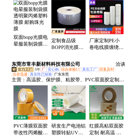
袋、pof收缩膜、交联膜、pvc收缩膜、热封膜、气泡
膜、密封袋、自封袋、珍珠棉、泡棉、opp胶袋、纸
护角、纸包角、包装袋、包装膜、泡泡袋、快递袋、
印刷膜、pe膜、泡沫
双面bopp光膜电
定制食品级
厂家定制PE小
晕服装制袋膜
BOPP消光膜非
卷电线膜缠绕膜
透明聚丙烯塑料
透明印刷塑料包
外卖打包盒包装
薄膜 邮购珠光
装薄膜单面双面
膜捆蔬菜膜封口
东莞市常丰新材料科技有限公司
膜
洽谈
电晕哑光膜
膜
6年
厂
安心购
综合体验L1
真实工厂
回复及时
出价迅速
真实性已核验
广东东莞
主营：
高温胶、保护膜、粘胶带、PVC双面胶定制、
散热片、锂电池、面胶带、电池膜、失粘膜、高温
膜、硅胶带、切割膜、解粘胶、解粘膜、黑白膜、固
化膜、连接器、挂钩胶、冲压板、单双灯、石墨片、
泡棉胶、石墨粉、抗酸膜、铝塑膜、定位膜
PVC薄膜双面胶
研发生产电池铝
红膜高粘双面胶
带改性丙烯酸高
塑膜转贴UV膜
定制 耐高温 生