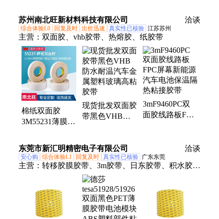
关塑料粘接高初
模切冲型 美版
持加工 新款
粘力通用电子
苏州南北旺新材料科技有限公司
散料
洽谈
综合体验L0
回复及时
出价迅速
真实性已核验
江苏苏州
主营：
双面胶、vhb胶带、热熔胶、纸胶带
3mF9460PC双
现货批发双面胶
棉纸双面胶
面胶线路板FPC
带黑色VHB防
3M55231薄膜开
屏幕新能源汽车
水耐温汽车金属
关包装塑料粘接
电池保温隔热粘
塑料玻璃高粘胶
高初粘力白色无
接胶带
东莞市新汇明精密电子有限公司
带
洽谈
纺布胶带
安心购
综合体验L1
回复及时
真实性已核验
广东东莞
主营：
转移胶膜胶带、3m胶带、日东胶带、积水胶
带、DIC胶带、SDK斯迪克、德莎胶带、poron、迪睿
合胶带、力王胶带、皇冠胶带、寺岗胶带