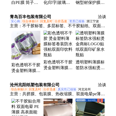
白PE膜 筒子原
化|印字|玻璃膜
钢型材保护膜|
膜 全新料塑料
保护膜|建筑 装
乳白|磨砂喷涂
薄膜 保护膜厂
修|佳诺
电泳金属板材
青岛百丰包装有限公司
洽谈
家
安心购
综合体验L0
回复及时
出价迅速
资质已核验
浙江宁波
主营：
不干胶标签、多层标签、不干胶贴纸、双面印
不干胶、双面睫毛底卡、矿泉水标签、农药标签、渔
具标签、外贸小册子标签、折页说明书标签、烫金商
标贴纸、双层不干胶、服装吊牌、圣诞卡通贴纸、卷
装姓名帖、手写姓名帖、水果罐头标签、熨烫服装名
字贴、大桶水标签、食品标签、一物一码标签、防伪
彩色透明不干胶
透明塑料薄膜标
溯源标签、三层标签、间隔胶标签、烫金睫毛卡纸
彩色透明不干胶
烫金塑料薄膜标
签防水强粘烫金
烫金塑料薄膜标
签卷装防水强粘
商标LOGO贴纸
签卷装防水强粘
双面印饮料瓶贴
双面印矿泉水瓶
双面印饮料瓶贴
沧州兆阳纸塑包装有限公司
贴
洽谈
综合体验L0
回复及时
出价迅速
真实性已核验
河北沧州
主营：
共挤膜、包装膜、热收缩膜、双面电晕pe薄
膜、打包填充气柱膜