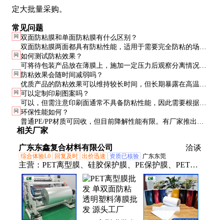
定大批量采购。
常见问题
问
双面防粘膜和单面防粘膜有什么区别？
双面防粘膜两面都具有防粘性能，适用于需要完全防粘的场
问
如何测试防粘效果？
合；单面防粘膜只有一面防粘，另一面可印刷或粘合，适用于
可将待包装产品放在薄膜上，施加一定压力后观察分离情况。
特定需求。
问
防粘效果会随时间减弱吗？
也可参考行业标准测试方法，如剥离力测试等。
优质产品的防粘效果可以维持较长时间，但长期暴露在高温、
问
可以定制印刷图案吗？
紫外线等环境下可能会影响性能。
可以，但需注意印刷面通常不具备防粘性能，因此需要根据实
问
环保性能如何？
际使用需求确定印刷方案。
普通PE/PP材质可回收，但目前降解性能有限。有厂家推出可
相关厂家
降解防粘膜，但成本较高。
广东东鑫复合材料有限公司
洽谈
综合体验L0
回复及时
出价迅速
资质已核验
广东东莞
主营：
PET离型膜、硅胶保护膜、PE保护膜、PET保
护膜、离型纸、硅油纸、淋膜纸、PET膜、离型膜、
保护膜