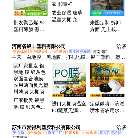
农业保温 玻璃
温室大棚 免费
批发聚乙烯PE
来图定制 拆卸
指导 送货到家
塑料薄膜 源头
方面 无土栽培
和泰祥
厂家遮阳挡材料
棚 热镀锌钢架
屋顶隔热单双面
和泰祥
河南省银丰塑料有限公司
洽谈
综合体验L0
回复及时
出价迅速
真实性已核验
河南周口
主营：
白地膜、黑地膜、打孔地膜、银丰塑料、塑料
薄膜、地膜银丰、反光地膜、地膜色母、花卉种植、
地膜除草、种植地膜、黑色地膜、黑色母粒、防水保
温、农用地膜、双色地膜、黑色西瓜、白色地膜、葡
萄膜西瓜
厂家批发 银黑
进口大棚膜温室
定做微喷带滴灌
地 膜 银灰色双
PO蔬菜无滴保
喷水管农用水带
面复合地膜 农
温透明塑料薄膜
喷雾雾化水管喷
用两面反光塑料
布防晒加厚长寿
灌带灌溉软管
苏州市爱得利塑胶科技有限公司
薄膜 大棚膜
洽谈
养殖
安心购
综合体验L0
真实工厂
回复及时
出价迅速
真实性已核验
江苏苏州