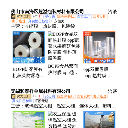
粘接防水塑料木
电池膜切割专用
产厂家 可按尺
饰固定
保护胶带
切加工
佛山市南海区超溢包装材料有限公司
洽谈
7年
厂
安心购
综合体验L2
真实工厂
回复及时
出价迅速
真实性已核验
广东韶关
主营：
收缩膜、热封膜、包装袋
BOPP食品双面
BOPP防雾膜有
opp双面卷膜
热封膜 opp蔬菜
机蔬菜防雾卷膜
bopp热封膜 一
水果蘑菇包装防
食品级塑料薄膜
次性吸管日用包
雾膜 塑料薄膜
双面电晕冷链印
装膜 口罩塑料
无锡和泰祥金属材料有限公司
卷膜
洽谈
刷膜
薄膜
4年
厂
安心购
综合体验L2
回复及时
出价迅速
真实性已核验
江苏无锡
主营：
玻璃温室大棚、温室大棚、连体大棚、塑料薄
膜、蔬菜大棚、大棚骨架、养殖大棚、大棚全套、连
栋大棚、单体大棚、外遮阳连栋大棚、椭圆管大棚、
简易连体大棚、葡萄大棚、西瓜大棚、草莓大棚