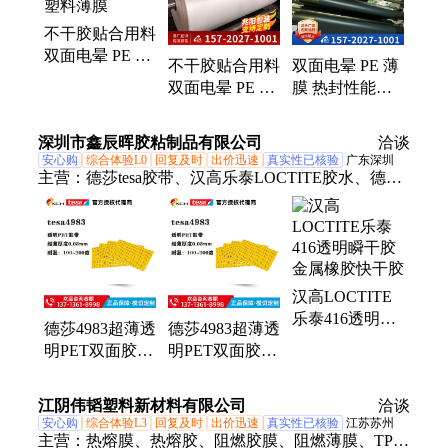
不干胶贴合用料
双面电晕 PE 薄
不干胶贴合用料
双面电晕 PE 薄
膜 高表面能塑
双面电晕 PE 薄
膜 热封性能稳
料薄膜
膜 高表面能塑
定 塑料复合卷
料薄膜
材原料
深圳市鑫辰晖胶粘制品有限公司
洽谈
安心购
综合体验L0
回复及时
出价迅速
真实性已核验
广东深圳
主营：
德莎tesa胶带、汉高乐泰LOCTITE胶水、德莎
胶带、3m胶水胶带、汉高乐泰胶水
汉高LOCTITE
乐泰416透明瞬
德莎4983超薄透
德莎4983超薄透
干胶金属橡胶快
明PET双面胶粘
明PET双面胶
干胶
接LCD塑料薄
tesa4983粘接
膜汽车太阳能
LCD塑料薄膜
江阴伟韬塑料新材料有限公司
洽谈
tesa4983
汽车太阳能
安心购
综合体验L3
回复及时
出价迅速
真实性已核验
江苏苏州
主营：
热熔膜、热熔胶、阻燃胶膜、阻燃薄膜、TPU