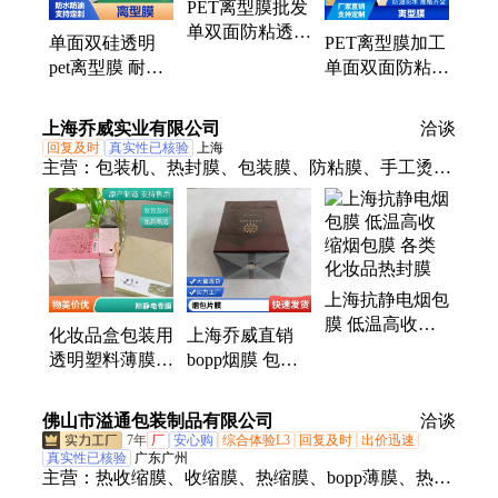
PET离型膜批发
单双面防粘透明
单面双硅透明
PET离型膜加工
塑料薄膜批发
pet离型膜 耐高
单面双面防粘隔
源头工厂
温双面防粘塑料
离塑料薄膜批发
薄膜厂家批发
现货充足
上海乔威实业有限公司
洽谈
回复及时
真实性已核验
上海
主营：
包装机、热封膜、包装膜、防粘膜、手工烫
板、手工包机器包、装瓶装袋装盒子
上海抗静电烟包
膜 低温高收缩
化妆品盒包装用
上海乔威直销
烟包膜 各类化
透明塑料薄膜三
bopp烟膜 包装
妆品热封膜
维包装机除静电
薄膜 静电小 高
卷膜2.3丝防粘
透明度 支持定
佛山市溢通包装制品有限公司
洽谈
包装膜双面涂层
制
7年
厂
安心购
综合体验L3
回复及时
出价迅速
防刮膜
真实性已核验
广东广州
主营：
热收缩膜、收缩膜、热缩膜、bopp薄膜、热缩