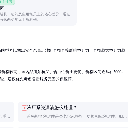
 安全可信
同
结构、功能及应用场景上的核心差异，通过
分这两类常见工程机械。
%的型号以留出安全余量。油缸直径直接影响举升力，直径越大举升力越
质量可靠但价格较高，国内品牌如杭叉、合力性价比更优。价格区间通常在5000-
加功能。建议优先考虑售后服务完善的供应商。
液压系统漏油怎么处理？
问
合重型
首先检查密封件是否老化或损坏，更换相应密封件。如果
和预算
是油缸本体损坏，可能需要专业维修或更换整个油缸。