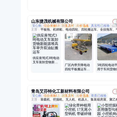
挂行车 泰益
山东捷茂机械有限公司
安心购
综合体验L0
回复及时
出价迅速
真实性已核验
山
主营：
平板拖、机耕船、电动四轮、四轮搬运车、全挂拖车、
动、平板货运车、四轮电动车、电动运货车
供应座驾式3吨电动
叉车装卸货物新能
厂区内带升降电动
5吨四轮电动
源堆高车举升双油
四轮平板搬运车液
用于车间货物
缸搬运车
压式双油缸工具车
操作简单运输
蓄电池运输车
高的搬运车
青岛艾芬特化工新材料有限公司
安心购
综合体验L1
回复及时
出价迅速
资质已核验
主营：
装载机、挖掘机、无人机、机器人、集装箱房屋、聚乙
电力电缆、交联聚乙烯电缆、实心轮胎、工程轮胎、矿用轮胎
机、苹果仓、无人狗、安防无人车、无人艇、电缆、实心胎、
胎、叉车胎、压路机、混泥土搅拌车、卡车、起重机