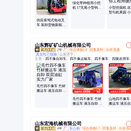
绿化带种植用小挖
机 17无尾小型钩机
小型挖掘机 
带破碎锤
型勾机果园 
钩机迷你工程
供应座驾式电动叉
挖
车 装卸货物新能源
堆高车 举升双油缸
搬运车
山东辉矿矿山机械有限公司
2年
厂
综合体验L0
回复及时
出价迅速
真实性已核验
山东济宁
主营：
四不像自卸车、四不像运输车、四不像车、四驱农用车
像矿用车、四不像矿安车、四不像农用车、四轮自卸翻斗车、
车、矿用四不像车、矿用四驱车、矿用运输车、矿用四不像四
毛竹四不像车 竹材
搬运车 液压自卸 双
层油缸 实力厂家
毛竹四不像车 竹材
山地四不像车
搬运车 液压自卸 双
搬运车 液压自
层油缸 按需定制
层油缸 规格齐
山东宏海机械有限公司
4年
厂
安心购
综合体验L3
回复及时
出价迅