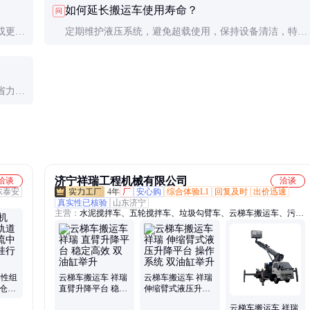
如何延长搬运车使用寿命？
问
或更换
定期维护液压系统，避免超载使用，保持设备清洁，特别
是轮组和油缸部分的清洁，防止杂物进入液压系统。
省力效
高。
济宁祥瑞工程机械有限公司
洽谈
洽谈
东泰安
4年
厂
安心购
综合体验L1
回复及时
出价迅速
真实性已核验
山东济宁
主营：
水泥搅拌车、五轮搅拌车、垃圾勾臂车、云梯车搬运车、污水
处理车、混凝土搅拌车、干湿两用吸尘车
柔性组
云梯车搬运车 祥瑞
云梯车搬运车 祥瑞
厂仓库
直臂升降平台 稳定
伸缩臂式液压升降
用悬
高效 双油缸举升
平台 操作系统 双油
云梯车搬运车 祥瑞