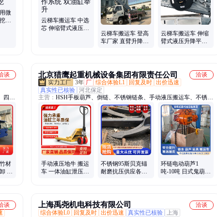
农用微
小挖机
云梯车搬运车 中选
用微
芯 伸缩臂式液压升
云梯车搬运车 登高
云梯车搬运车 伸缩
降平台 操作系统 双
车厂家 直臂升降平
臂式液压升降平台
油缸举升
台 操作系统 双油缸
稳定高效 双油缸举
举升
升
北京猎鹰起重机械设备集团有限责任公司
洽谈
洽谈
3年
厂
综合体验L1
回复及时
出价迅速
真实性已核验
河北保定
、四不
主营：
HSH手板葫芦、倒链、不锈钢链条、手动液压搬运车、不锈钢
毛竹
搬运车、手动搬运车、不锈钢手拉葫芦、手拉葫芦、手扳葫芦、手动
驱车
葫芦、环链电动葫芦、钢丝绳电动葫芦、日式鬼头电动葫芦、G80起
重链条、G80锰钢链条、地牛、手动地牛、日式环链电动葫芦、DHS
环链电动葫芦、380v电动葫芦、三角手拉葫芦、三角手动葫芦、微型
电动葫芦、电动葫芦、电动堆高车
 竹材
手动液压地牛 搬运
不锈钢95斯贝克锚
环链电动葫芦1
卸 双
车 一体油缸泄压方
耐磨抗压供应各种
吨-10吨 日式鬼葫芦
全
法多样轻便耐用 猎
规格现货现发 猎鹰
源头厂家猎鹰集团
鹰集团
集团
LYJT
上海禹尧机电科技有限公司
洽谈
洽谈
速
综合体验L0
回复及时
出价迅速
真实性已核验
上海