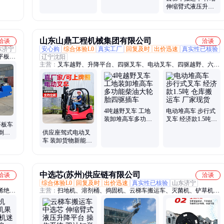
缸举升
伸缩臂式液压升降
平台 双油缸举升
山东山鼎工程机械集团有限公司
洽谈
洽谈
东济宁
安心购
综合体验L0
真实工厂
回复及时
出价迅速
真实性已核验
平板电
辽宁沈阳
主营：
叉车越野、升降平台、四驱叉车、电动叉车、四驱越野、六吨
越野叉车、越野叉车、升降机
4吨越野叉车 工地
电动堆高车 步行式
装卸堆高车多功能
叉车 经济款1.5吨
平板车
柴油大轮胎四驱插
仓库搬运车 厂家现
倒运
供应座驾式电动叉
车
货
效率
车 装卸货物新能源
堆高车 举升双油缸
搬运车
中选芯(苏州)供应链有限公司
洽谈
洽谈
综合体验L0
回复及时
出价迅速
真实性已核验
山东济宁
烯绝缘
主营：
扫地机、溶剂桶、捣固机、云梯车搬运车、灭菌机、铲草机、
、拖拉
拉毛机、冲洗机、抽气罩、减速机、测量仪、振动器、手压泵、注浆
叉车轮
机、对焊机、数控铣、动力刀、切管机、喷洗机、滚丝机、烘烤箱、
切削机、起顶机、粉碎机、标签机、整平机