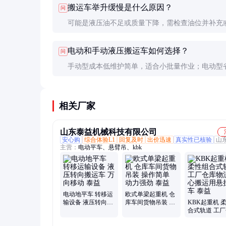
搬运车举升缓慢是什么原因？
问
有限的应用。
可能是液压油不足或质量下降，需检查油位并补充
液压油。也可能是液压泵故障，需要专业检修。
电动和手动液压搬运车如何选择？
问
手动型成本低维护简单，适合小批量作业；电动型
率高，适合高强度连续作业，但价格和维护成本较
相关厂家
山东泰益机械科技有限公司
安心购
综合体验L1
回复及时
出价迅速
真实性已核验
山
主营：
电动平车、悬臂吊、kbk
电动地平车 转移运
欧式单梁起重机 仓
输设备 液压转向搬
库车间货物吊装 操
KBK起重机 
运车 万向移动 泰益
作简单 动力强劲 泰
合式轨道 工
益
物流中心搬运