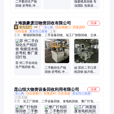
购 服务周到 快速
二手数控生产线
报废模具回收 专
上门
回收 折弯机 冲床
业团队 包装设 备
叉车收购 机加工
收购 持证上岗
中心设备打包
上海旗豪废旧物资回收有限公司
洽谈
3年
厂
安心购
综合体验L2
回复及时
出价迅速
真实性已核验
上海
主营：
整场拆除回收、二手设备回收、化工厂拆除回收、立体车
库回收、ABB机器人回收、电线电缆回收、反应釜回收、注塑机
回收、加工中心回收、数控车床回收、变压器回收、锅炉回收、
中央空调回收、制冷设备回收、废旧金属回收、机械车库回收、
净化车间拆除回收、废铜回收、机密文件销毁、冷水机组回收、
冷库板拆除回收、废旧变压器回收、二手机床回收、黄铜回收
苏 州二手自动化
生产线回收 电镀
二手数控生产线
姑 苏区二手口罩
流水线 折弯机 整
回收 折弯机 冲床
机回收 贴片机流
厂废旧打包
叉车收购 机加工
水线收购 整厂设
中心设备打包
备拆除打包
昆山恒大物资设备回收利用有限公司
洽谈
安心购
综合体验L1
回复及时
出价迅速
真实性已核验
江苏无锡
主营：
化工厂拆除、二手设备回收、发电机回收、整厂打包、空
压机回收、加工中心回收、机械车位回收、钢结构拆除、锅炉回
收、注塑机回收、化工设备回收、整厂拆除、化肥厂拆除、电镀