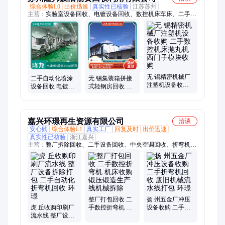
综合体验L0
出价迅速
真实性已核验
江苏苏州
主营：
实验室设备回收、电镀设备回收、数控机床车床、二手折
弯机回收价格、自动化设备、化工厂设备、注塑机回收、ps塑料
回收、铝废边角料、铝屑铝刨花、回收电缆线、废旧金属回、钢
结构厂房拆除、活动板房集装箱回收、喷涂流水线拆除、热处理
设备流水线、化工厂拆除、食品厂拆除、模具钢回收
无 锡精密机械厂
二手自动化喷涂
无 锡集装箱拼接
注塑机设备收购
设备回收 电镀流
式轻钢房回收 二
二手数控机床抛
水线 折弯机 整厂
手活动板房钢结
丸机西门子模块
废旧打包 隆邦
构厂房厂棚拆除
收购
处理
嘉兴环璟再生资源有限公司
洽谈
安心购
综合体验L1
真实工厂
回复及时
出价迅速
真实性已核验
浙江嘉兴
主营：
整厂拆除回收、二手设备回收、中央空调回收、折弯机回
收、数控机床回收、变压器回收、加工中心回收、注塑机回收、
剪板机回收、发电机回收、滚齿机回收、磨床回收、雕刻机回
收、配电柜回收、行车回收、火花机回收、镗床回收、钻床回
收、普通机床回收、刨床回收、液压机回收、线切割机回收、立
式车床回收、冲床回收、整厂物资回收
整厂打包回收 二
扬 州五金厂冲压
虎 丘收购印刷厂
手数控折弯机 机
设备收购 二手折
流水线 整厂设备
床收购 锻压锻造
弯机回收 废旧机
拆除打包 二手自
生产线机械拆除
械流水线打包 环