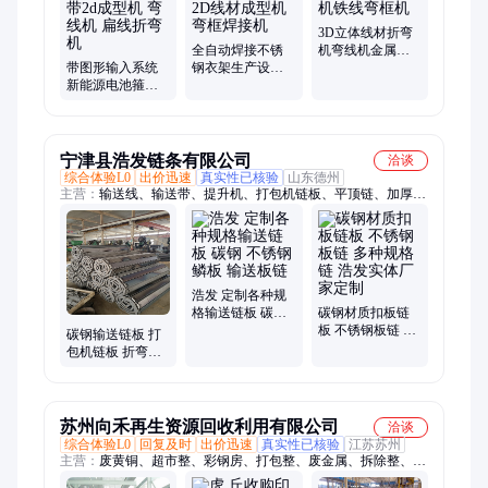
自动焊接设备
3D立体线材折弯
全自动焊接不锈
机弯线机金属线
带图形输入系统
钢衣架生产设备
材成型机铁线弯
新能源电池箍钢
衣架机2D线材成
框机
带打包带2d成型
型机弯框焊接机
机 弯线机 扁线折
弯机
宁津县浩发链条有限公司
洽谈
综合体验L0
出价迅速
真实性已核验
山东德州
主营：
输送线、输送带、提升机、打包机链板、平顶链、加厚链
板、重型链板、链板输送机、链板给料机、链板提升机、破碎机
链板、窑炉链板、窑炉网带、退火炉网带、马蹄链、转弯机、烘
干机、不锈钢网带、垃圾输送链板、网带输送机、网带提升机、
不锈钢网链、输送网链、输送链板
浩发 定制各种规
格输送链板 碳钢
碳钢材质扣板链
不锈钢 鳞板 输送
板 不锈钢板链 多
碳钢输送链板 打
板链
种规格链 浩发实
包机链板 折弯式
体厂家定制
板链 流水线链板
式输送
苏州向禾再生资源回收利用有限公司
洽谈
综合体验L0
回复及时
出价迅速
真实性已核验
江苏苏州
主营：
废黄铜、超市整、彩钢房、打包整、废金属、拆除整、铝
型材、塑料机、机器人、铁烟囱、模具铁、铜阀门、ktv酒吧、