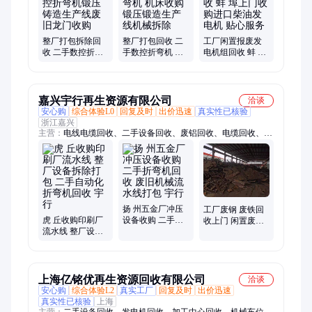
厂拆除、金属废料回收、反应釜回收、仓储货架回收、超市货架
回收、货架回收、不锈钢回收、废铝回收、水泥厂拆除、冲床回
收、镗床回收
整厂打包拆除回
整厂打包回收 二
工厂闲置报废发
收 二手数控折弯
手数控折弯机 机
电机组回收 蚌 埠
机锻压铸造生产
床收购 锻压锻造
上门收购进口柴
线废旧龙门收购
生产线机械拆除
油发电机 贴心服
务
嘉兴宇行再生资源有限公司
洽谈
安心购
综合体验L0
回复及时
出价迅速
真实性已核验
浙江嘉兴
主营：
电线电缆回收、二手设备回收、废铝回收、电缆回收、光
亮铜收购、架空铝线收购、废铜回收、废电缆回收、废设备回
收、不锈钢回收、废电机回收、整厂拆除回收、自动化设备回
收、电子元器件回收、加工中心回收、数控机床回收、磨床回
收、铣床回收、注塑机回收、中央空调回收、制冷设备回收、冷
库板回收、废旧金属回收、稀有金属回收、机械车库回收
扬 州五金厂冲压
工厂废钢 废铁回
虎 丘收购印刷厂
设备收购 二手折
收上门 闲置废旧
流水线 整厂设备
弯机回收 废旧机
设备收购公司
拆除打包 二手自
械流水线打包 宇
动化折弯机回收
行
宇行
上海亿铭优再生资源回收有限公司
洽谈
安心购
综合体验L2
真实工厂
回复及时
出价迅速
真实性已核验
上海