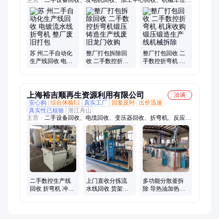
主营：
二手设备回收、发电机回收、加工中心回收、机械车位回
收、电子元器件回收、镀金回收、钢结构拆除、电线电缆回收、
反应釜回收、变压器回收、机器人回收、货架回收、废铝回收、
中央空调回收、净化车间拆除、配电柜回收、注塑机回收、整厂
拆除、不锈钢回收、车床回收、立体车库回收、制冷设备回收、
化工厂拆除、废铜回收、冷库板回收
苏 州二手自动化
整厂打包拆除回
整厂打包回收 二
生产线回收 电镀
收 二手数控折弯
手数控折弯机 机
流水线 折弯机 整
机锻压铸造生产
床收购 锻压锻造
厂废旧打包
线废旧龙门收购
生产线机械拆除
上海裕吉顺再生资源利用有限公司
洽谈
安心购
综合体验L1
真实工厂
回复及时
出价迅速
真实性已核验
浙江舟山
主营：
二手设备回收、电缆回收、变压器回收、折弯机、反应釜
回收、电梯回收、发电机回收、锅炉回收、制冷设备回收、空压
机回收、速冻库回收、化工厂拆除、注塑机回收、废铁回收、不
锈钢回收、废铝回收、整厂拆除回收、水泥厂拆除、二手机床回
收、中央空调拆除回收、废铜回收、无尘车间净化板回收、酒店
宾馆拆除回收、行车回收、电线电缆回收、加工中心回收
二手数控生产线
上门直收分拣流
多功能分散釜拆
回收 折弯机 冲床
水线回收 货架可
除 导热油加热反
叉车收购 机加工
开专票 工厂废旧
应釜回收公司实
中心设备打包
物资打包
力厂家