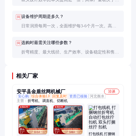
材直径和折弯复杂度，通常每小时可处理300-800
件。
设备维护周期是多久？
问
日常润滑每周一次，全面维护每3-6个月一次。高强
度使用环境下需缩短维护周期。
选购时最需关注哪些参数？
问
折弯精度、最大线径、生产效率、设备稳定性和售后
服务是关键参数，需根据实际生产需求综合考量。
相关厂家
安平县金盾丝网机械厂
洽谈
安心购
综合体验L0
回复及时
资质已核验
河北衡水
主营：
折弯机、调直机、切断机
打包线机 打捆钢