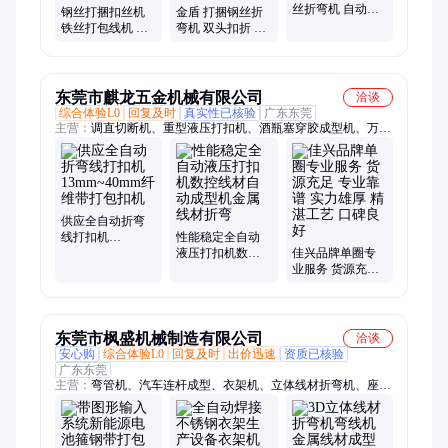
丝折弯机 自动打
钢丝打捆扣丝机
金盾 打捆钢丝折
包丝拧扣机 双头
铁丝打包线机 双
弯机 双头扣折 弯
打捆丝拧 扣机
头打包线拧扣折
机_铁丝打包线机
弯机
东莞市麒龙五金机械有限公司
洽谈
综合体验L0
回复及时
真实性已核验
广东东莞
主营：
调直切断机、重型液压打扣机、酒瓶塞穿胶成型机、万能
折弯机、线材折弯机、液压成型机、不锈钢饰品扣
供应全自动折弯
线打扣机
性能稳定全自动
13mm~40mm纤维
液压打扣机数控
佳兴品牌单圈专
带打包扣机
线材自动成型机
业服务 货源充足
金属线材折弯
专业靠谱 实力雄
厚 精湛工艺 口碑
良好
东莞市枫盛机械制造有限公司
洽谈
安心购
综合体验L0
回复及时
出价迅速
资质已核验
广东东莞
主营：
弯管机、汽车连杆成型、衣架机、立体线材折弯机、座椅
骨架折弯、线材折弯机、折弯机铁丝、线材弯线机、钢丝折弯
机、弯线机、冷弯设备、平面线材成型机、金属线材成型机、扁
线自动冲压成型、钢筋弯曲机、焊接不锈钢、弯框焊接一体机、