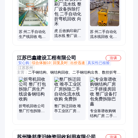
旧金属、口罩机、集装箱、废铁料、钢结构、彩钢瓦、铜电缆、
裸铜线、pcb电镀、注塑机、彩钢棚、厂房整
虎 丘收购印刷厂
苏 州二手自动化
苏 州二手自动化
流水线 整厂设备
生产线回收 电镀
流水线回收 化工
拆除打包 二手自
流水线 折弯机 整
厂 剪板折弯机数
动化折弯机回收
厂废旧打包 向禾
控设备打包收购
向禾
向禾
江苏巴鑫建设工程有限公司
洽谈
安心购
综合体验L0
回复及时
出价迅速
真实性已核验
江苏苏州
主营：
二手钢结构、钢结构回收、二手钢结构出售、数控折弯机
回收、旧钢构拆除、旧钢构回收、旧钢构出售、行车房出售
折弯机回收公司
整厂拆迁回收 唯
整厂打包拆除厂
亭工业区厂房拆
专业靠谱收购钢
房生产线设备钢
除二手自动化流
结构厂房 二手拼
结构收购
水线收购 免费拆
接房回收 整厂设
备打包免费拆除
巴鑫
苏州隆邦废旧物资回收利用有限公司
洽谈