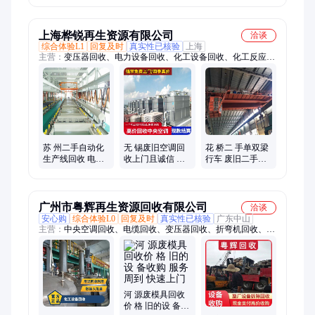
动化折弯机回收
璟
环璟
上海桦锐再生资源有限公司
洽谈
综合体验L1
回复及时
真实性已核验
上海
主营：
变压器回收、电力设备回收、化工设备回收、化工反应釜
回收、反应釜设备回收、整厂回收、设备回收、二手设备回收、
纺织厂设备回收、装配生产线回收、压铸机回收、厂房回收
苏 州二手自动化
无 锡废旧空调回
花 桥二 手单双梁
生产线回收 电镀
收上门且诚信 格
行车 废旧二手机
流水线 折弯机 整
力中央空调收购
械设备 吊车回收
厂废旧打包
变废为宝
服务中心
广州市粤辉再生资源回收有限公司
洽谈
安心购
综合体验L0
回复及时
真实性已核验
广东中山
主营：
中央空调回收、电缆回收、变压器回收、折弯机回收、配
电柜回收、整厂设备回收、工厂设备回收、机械设备回收、电脑
回收、灭火器回收、电池回收、发电机回收、厂房拆除公司、钢
结构厂房回收、反应釜回收、废旧物资回收、货架回收、空调回
收、制冷设备回收、电力设备回收、充电桩回收、销毁公司、设
备回收
河 源废模具回收
价 格 旧的设 备收