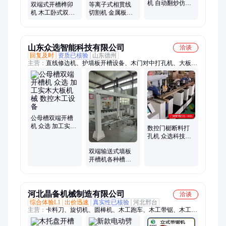
机 自动翻炒仿手
双端式开槽榫卯
等离子式相贯线
工制茶 保持色泽
机 木工卧式双端
切割机 金属板材
香气炒茶设备
铣槽榫槽机 自动
管材分割设备 全
榫眼钻孔机加工
自动激光割断机
设备
山东众选智能科技有限公司
洽谈
回复及时
资质已核验
山东德州
主营：
直线修边机、护墙板开槽设备、木门对中打孔机、大板开
槽机、直线往复锯、木门定尺断料打孔机、曲直线铣边机
公母槽双端开槽
机 众选 加工实木
数控门梃断料打
大板机械 数控木
孔机 众选科技生
工设备
产加工木门设备
双端输送式墙板
开槽机各种槽型
一次成型自动上
下料
河北晶备机械制造有限公司
洽谈
综合体验L1
出价迅速
真实性已核验
河北邢台
主营：
卡料刀、旋切机、圆棒机、木工跑车、木工带锯、木工多
片锯、方木锯、修条锯、上下锯片、圆木推台、圆木断料锯、液