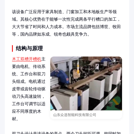
该设备广泛应用于家具制造、门窗加工和木地板生产等领
域。其核心优势在于能够一次性完成两条平行槽口的加工，
大大节省了时间和人力成本。市场主流品牌包括博世、牧田
等，国内品牌如东成、锐奇也颇具竞争力。
结构与原理
木工双槽开槽机
主
要由电机、传动系
统、工作台和双刀
头组成。电机通过
皮带或齿轮传动驱
动刀头高速旋转，
工作台可调节以适
应不同厚度的木
山东众选智能科技有限公司
材。

双刀头设计是该设备的亮点，两个刀头间距可调，能同时加