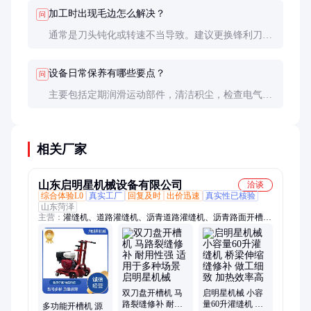
塞。
加工时出现毛边怎么解决？
问
通常是刀头钝化或转速不当导致。建议更换锋利刀
头，调整适当转速，加工前对木材进行适当预处理。
设备日常保养有哪些要点？
问
主要包括定期润滑运动部件，清洁积尘，检查电气安
全，及时更换磨损零件。建议建立保养记录，按使用
频率制定保养计划。
相关厂家
山东启明星机械设备有限公司
洽谈
综合体验L0
真实工厂
回复及时
出价迅速
真实性已核验
山东菏泽
主营：
灌缝机、道路灌缝机、沥青道路灌缝机、沥青路面开槽
机、沥青再生搅拌机、热熔釜、融雪撒盐机
双刀盘开槽机 马
启明星机械 小容
路裂缝修补 耐用
量60升灌缝机 桥
多功能开槽机 源