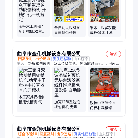
锯、精密裁板锯、多功能真空覆膜机、翻板机、PUR热熔胶包覆
机、木线条包覆机、真空吸塑机、升降平台、雕刻机
金翔木工机械全
全自动大板材拉
细木工板多功能
新开槽机 双主轴
直器侧边槽铣型
裁板锯 木工机械
数控多功能刨槽
一体机 木工家具
圆柱导轨精密推
机 开槽打孔一机
双槽侧槽用开槽
台锯 颗粒板开料
搞定
机
锯
曲阜市金伟机械设备有限公司
洽谈
回复及时
出价迅速
资质已核验
山东济宁
主营：
热熔胶包覆机、双工位吸塑机、热熔胶贴面机、开槽机、
真空异型覆膜机、贴面机、包覆机、冷压机、精密裁板锯、分切
机、四边切割锯、子母锯、封边机、雕刻机、涂胶机、平贴机、
集成墙板包覆机、压板机、覆膜机、真空吸塑机、多层胶合板冷
压机、木格栅包覆机、pur热熔胶包覆机、木线条包覆机
木工家具双槽侧
槽用铣槽机 气动
加宽1250型波浪
数控中空装饰木
无尘子母拉手拉
板包覆机 无烘道
门板材裁板锯 全
直器 木托开槽机
滚胶离线纤维墙
自动定位上板防
板包覆设备 自动
爆边复合板四边
除尘
锯
曲阜市金翔机械设备有限公司
洽谈
综合体验L0
回复及时
出价迅速
真实性已核验
山东济宁