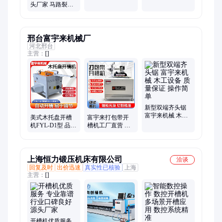
性强 适用于多种
梁伸缩缝修补 做
头厂家 马路裂缝
场景 启明星机械
工细致 加热效率
修补 强力动力系
高
统 启明星机械
邢台富宇来机械厂
河北邢台
主营：
[]
新型双端齐头锯
富宇来机械 木工
美式木托盘开槽
富宇来打包带开
设备 质量保证 操
机FYL-D1型 品质
槽机工厂直营 品
作简单
可靠 操控便捷
质保障 高效定制
上海恒力锻压机床有限公司
洽谈
回复及时
出价迅速
真实性已核验
上海
主营：
[]
开槽机优质服务