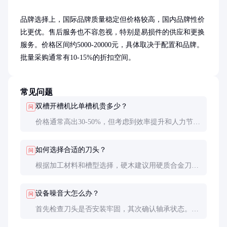
品牌选择上，国际品牌质量稳定但价格较高，国内品牌性价
比更优。售后服务也不容忽视，特别是易损件的供应和更换
服务。价格区间约5000-20000元，具体取决于配置和品牌。
批量采购通常有10-15%的折扣空间。
常见问题
双槽开槽机比单槽机贵多少？
问
价格通常高出30-50%，但考虑到效率提升和人力节
省，投资回报期一般在6-12个月。长期使用更经济。
如何选择合适的刀头？
问
根据加工材料和槽型选择，硬木建议用硬质合金刀
头，软木可用高速钢刀头。槽型决定刀头形状，要匹
配设计需求。
设备噪音大怎么办？
问
首先检查刀头是否安装牢固，其次确认轴承状态。可
加装隔音罩或选择低噪音型号，工作场所建议配备耳