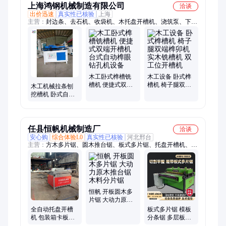
上海鸿钢机械制造有限公司
洽谈
出价迅速
真实性已核验
上海
主营：
封边条、去石机、收袋机、木托盘开槽机、浇筑泵、下料
机、上砖机、搅拌机、铣角机、装运车、修角机、绕线机、锯铣
机、修边机、拌匀工具、木棒开牙机、自动切角机、泡沫切粒
机、标牌铆钉机、电动托运车、地砖平铺机、海绵填充机、数控
开料机、自动压缩机、草坪切线机、钢筋切割机
木工卧式榫槽铣
木工设备 卧式榫
槽机 便捷式双端
槽机 椅子腿双端
木工机械拉条刨
开槽机 台式自动
榫卯机 实木铣槽
挖槽机 卧式自动
榫眼钻孔机设备
机 双工位开槽机
木托盘开槽机 木
板单槽双槽开孔
机
任县恒帆机械制造厂
洽谈
安心购
综合体验L0
真实性已核验
河北邢台
主营：
方木多片锯、圆木推台锯、板式多片锯、托盘开槽机、模
板多片锯、圆棒机、双端齐头锯、圆木车床、卧式带锯机、板材
多片锯
恒帆 开板圆木多
片锯 大动力原木
推台锯 木料分片
全自动托盘开槽
板式多片锯 模板
锯
机 包装箱卡板挖
分条锯 多层板开
槽机 木工双槽铣
条出方锯 规格可