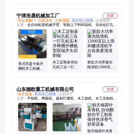
槽机
调
宁津浩晟机械加工厂
洽谈
综合体验L1
回复及时
出价迅速
真实性已核验
山东德州
主营：
全自动桁架机械手臂、智能上下料码垛机、自动化打孔设
备、开槽机、多功能打孔设备、定制各种非标自动化设备
木工定制多排钻
新款大功率激光
美式托盘卡板开
孔机三合一打孔
除渣机12000瓦以
槽机木工机械木
机实木开榫槽开
上用剑栅清渣机
托盘铣槽机单槽
槽铣型双端齐头
平台齿条废渣清
双槽木材开口机
切割锯
除
山东德欧重工机械有限公司
洽谈
出价迅速
真实性已核验
山东济宁
主营：
平刨机、榫眼机、板材打磨机、木工铣机、木工压刨机、
木工刨铣床、木工平刨台、木工双面砂光机、木工机械抛光机、
表面抛光机、板材抛边机、双面压刨机、钢材打包机、单面压刨
机、定量罐装机、砂带打磨机、包装压口机、倒棱角打磨机、硬
纸箱打包机、三合一台刨机、薄膜袋封口机、刷碗布针织机、清
洁球缠绕机、数控管材旋割机、瞬间灌装折尾机
朝天锅茶叶杀青