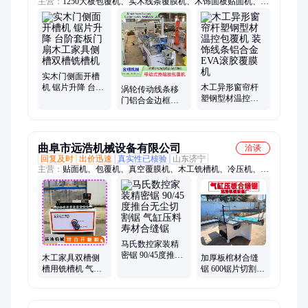
主营：
1250大板包覆机、实木线条覆膜机、木饰面板贴面机、实
木门桌子侧面开槽机、胶膜贴面机、保温一体板冷压机、pur热
熔胶贴面机、套装门覆膜机、真空覆膜机、铝蜂窝板涂胶机、液
压式防火门冷压机、木门四边锯、pvc分切机、液压翻板机、免
涂胶覆膜机、棺材合缝锯、红外线激光侧孔机、无尘子母锯、防
火门冷压机、模压门涂胶机、自动化淋胶机、平贴机、大板平贴
机、pvc膜覆膜机、贴面机、冷压机
实木门侧面开槽
机 锯片升降 台阶
木工异形窗帘杆
涡轮传动线条移
套板门扇木工家
塑钢型材温控包
门铝合金边框包
具侧槽双槽铣槽
覆机 装饰线条铝
覆机 直角凹槽木
机
合金EVA滚胶覆膜
皮V缝铝条A板覆
机
膜机
曲阜市远浩机械设备有限公司
洽谈
回复及时
出价迅速
真实性已核验
山东济宁
主营：
贴面机、包覆机、真空覆膜机、木工铣槽机、冷压机、涂
胶机、分切机
马氏数控家装精
密锯 90/45度推台
木工家具双槽侧
加厚板棺材合缝
无尘切割锯 气缸
槽用铣槽机 气动
锯 600锯片切割立
压料寿材合缝锯
无尘子母拉手拉
轴合缝刨 自动寿
直器 木托开槽机
材刨面锯台拼缝
机