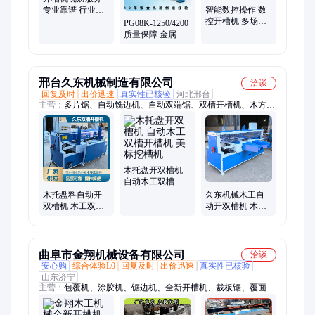
专业靠谱 行业口
智能数控操作 数
碑良好 源头厂家
控开槽机 多场景
PG08K-1250/4200
开槽应用 数控系
质量保障 金属板
统精准
材开槽机研发和
生产的专业性厂
家
邢台久东机械制造有限公司
洽谈
回复及时
出价迅速
真实性已核验
河北邢台
主营：
多片锯、自动铣边机、自动双端锯、双槽开槽机、木方中
间开槽机、数控截断锯、板式多片锯、手动双端锯、数控脚墩
机、打钉切墩机、木楔子切角机
木托盘开双槽机
自动木工双槽开
槽机 美标挖槽机
木托盘料自动开
久东机械木工自
双槽机 木工双槽
动开双槽机 木托
开槽机 进料速度
盘开槽机双槽口
可调
曲阜市金翔机械设备有限公司
洽谈
安心购
综合体验L0
回复及时
出价迅速
真实性已核验
山东济宁
主营：
包覆机、涂胶机、锯边机、全新开槽机、裁板锯、覆面
机、推台锯、开料机、贴纸机、贴面机、真空覆膜机、冷压机、
平贴机、压板机、封边机、分切机、木格栅包覆机、四边切割