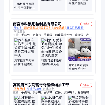
短 钢结构用 虎龙
件 生产货期短 钢
一体板挂件可调
五金
结构连接 耐腐蚀
件 生产货期短 外
虎龙五金
表美观 厂房施工
用 虎龙五金
南宫市科澳毛毡制品有限公司
洽谈
安心购
综合体验L0
回复及时
出价迅速
真实性已核验
河北邢台
主营：
毛毡包、钥匙扣、手礼袋、球皮草挂件包、购物袋、吸音
板、工业毛毡、皮草服饰、毛毡猫窝、冬季外套、镜面抛光轮、
毛绒手拎袋、毛毡收纳盒、毛毡密封垫、汽车抛光轮、毛球包包
挂饰、吸油抛光制品、墙面装饰摄影棚
汽车挂饰车内饰
科澳 可爱卡通布
品 挂件 超柔短毛
偶娃娃 獭兔毛挂
可爱卡通布偶娃
绒 规格多样支持
件 超柔短毛绒 厚
娃 獭兔毛挂件 超
定制 科澳
度齐全现货速发
柔短毛绒 厚度适
中多种规格 科澳
高碑店市东马营奇奇编织绳加工部
洽谈
回复及时
资质已核验
河北保定
主营：
手提绳、编织绳、密纹带、挂件、流苏绳子、彩色编织、
塑料提手、仿尼龙织带、手提袋绳子、牛皮纸质纸绳