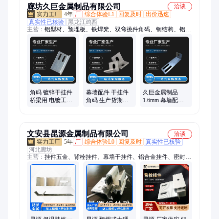
廊坊久巨金属制品有限公司
洽谈
4年
厂
综合体验L1
回复及时
出价迅速
真实性已核验
黑龙江鸡西
主营：
铝型材、预埋板、铁焊凳、双弯挑件角码、钢结构、铝合
金、预埋件、置埋板、热轧管、加气砖、幕墙连、连接件、连接
板、风管角、镀锌板、316l角钢、q235b槽钢、镀锌钢板、埋板
焊凳、建筑幕墙、预埋焊凳、加厚角码、护栏底座、镀锌槽钢、
异形角码、钢筋马凳
角码 镀锌干挂件
幕墙配件 干挂件
久巨金属制品
桥梁用 电镀工艺
角码 生产货期短
1.6mm 幕墙配件
三角 生产货期短
钢构施工用 纱窗
干挂件 角码 纱窗
久巨
耐磨好用
生产货期短
文安县昆源金属制品有限公司
洽谈
5年
厂
综合体验L0
回复及时
真实性已核验
河北廊坊
主营：
挂件五金、背栓挂件、幕墙干挂件、铝合金挂件、密封
条、配件压块