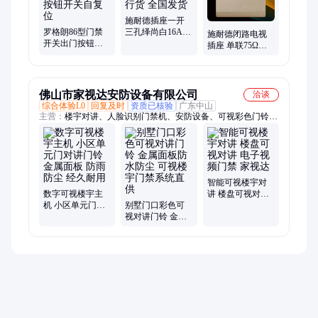
施耐德插座一开
罗格朗86型门禁
三孔绎尚白16A三
施耐德闭路电视
开关出门按钮面
孔空调插带开关
插座 单联75Ω电
板酒店门控门铃
正宗行货 全国发
视插座 酒店电视
开门按钮开关自
货
插座
复位
佛山市家视达安防设备有限公司
洽谈
综合体验L0
回复及时
资质已核验
广东中山
主营：
楼宇对讲、人脸识别门禁机、安防设备、可视彩色门铃、
非可视主机、别墅款主机、模拟系统主机、数字系统主机、非可
视分机、可视分机、可视对讲门禁、智能门禁机、人脸识别门口
机、高清可视对讲系统、智能门禁系统、楼宇对讲套装、10寸屏
门禁主机、楼宇对讲设备、可视对讲全数字系统、智能云对讲、
双向可视门禁、非可视楼宇对讲系统、楼宇对讲门禁系统、可视
智能可视楼宇对
化数字系统、单元楼门口对讲系统
数字可视楼宇主
讲 楼盘可视对讲
机 小区单元门对
别墅门口彩色可
电子视频门禁 家
讲门铃 金属面板
视对讲门铃 金属
视达
防雨防尘 经久耐
面板防水防尘 可
用
视楼宇门禁系统
直供