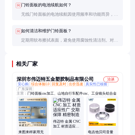
定义音频文件。机械式门铃则无法自定义铃声。
门铃面板的电池续航如何？
问
无线门铃面板的电池续航因使用频率和功能而异，普
通电子式门铃电池可使用数月到一年，智能门铃面板
因常开摄像头和Wi-Fi连接，续航较短，通常需要每1-
如何清洁和维护门铃面板？
问
3个月充电一次。
定期用软布擦拭表面，避免使用腐蚀性清洁剂。对于
智能门铃面板，注意清理摄像头镜头以确保画面清
晰。检查电池状态和接线（如有线型号），确保设备
正常工作。
相关厂家
深圳市伟迈特五金塑胶制品有限公司
洽谈
安心购
综合体验L0
回复及时
出价迅速
真实性已核验
广东深圳
主营：
门铃面板cnc加工、山地自行车配件cnc、工业镜头铝合金
伟迈特 金属 CNC
加工 材质适应性
广 交期保障 精密
来图来样家用无
电吉他贝司音量