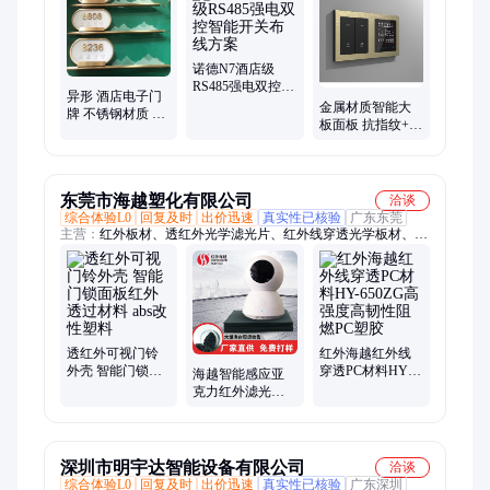
店智能开关、智能触摸开关、酒店开关
诺德N7酒店级
RS485强电双控智
异形 酒店电子门
能开关布线方案
金属材质智能大
牌 不锈钢材质 门
板面板 抗指纹+耐
铃开关 背光房号
腐蚀 轻奢酒店装
面板 定制
修标配
东莞市海越塑化有限公司
洽谈
综合体验L0
回复及时
出价迅速
真实性已核验
广东东莞
主营：
红外板材、透红外光学滤光片、红外线穿透光学板材、智
能感应面板、红外线穿透PMMA材料、红外线穿透PC材料、安
防摄像头外壳
透红外可视门铃
红外海越红外线
外壳 智能门锁面
穿透PC材料HY-
海越智能感应亚
板红外透过材料
650ZG高强度高韧
克力红外滤光板
abs改性塑料
性阻燃PC塑胶
高透过IR700NM
生产制造商
深圳市明宇达智能设备有限公司
洽谈
综合体验L0
回复及时
出价迅速
真实性已核验
广东深圳