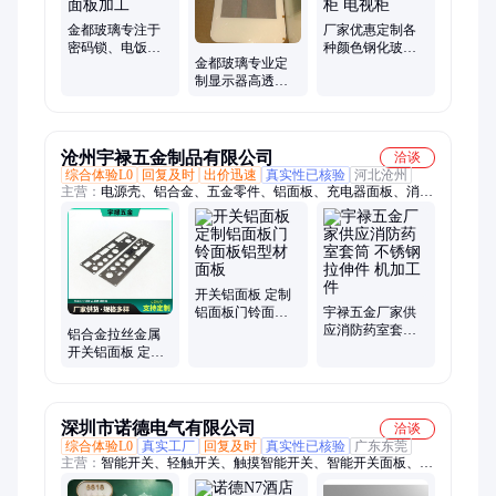
金都玻璃专注于
厂家优惠定制各
密码锁、电饭
种颜色钢化玻璃
金都玻璃专业定
煲、保温杯、可
黑色茶色餐桌 灰
制显示器高透玻
视门铃面板加工
茶酒柜 电视柜
璃 钢化丝印白色
玻璃
沧州宇禄五金制品有限公司
洽谈
综合体验L0
回复及时
出价迅速
真实性已核验
河北沧州
主营：
电源壳、铝合金、五金零件、铝面板、充电器面板、消防
配件、五金配件、拉伸冲压、定制非标、铝外壳板、五金冲压
件、不锈钢外壳、冲压件定做、定做不锈钢、不锈钢制品、不锈
钢电源、充电器机箱、不锈钢拉伸、盒子不锈钢、铝板冲压件、
五金不锈钢、盖来图定制、不锈钢理疗盒、防爆扩音机壳、不锈
钢冲压件
开关铝面板 定制
铝面板门铃面板
宇禄五金厂家供
铝型材面板
应消防药室套筒
铝合金拉丝金属
不锈钢拉伸件 机
开关铝面板 定制
加工件
铝面板门铃面板
深圳市诺德电气有限公司
洽谈
综合体验L0
真实工厂
回复及时
真实性已核验
广东东莞
主营：
智能开关、轻触开关、触摸智能开关、智能开关面板、双
控开关面板、金属拉丝面板、楼宇智能开关、空调智能开关、酒