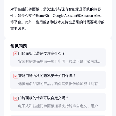
对于智能门铃面板，需关注其与现有智能家居系统的兼容
性，如是否支持HomeKit、Google Assistant或Amazon Alexa
等平台。此外，售后服务和技术支持也是采购时需要考虑的
重要因素。
常见问题
门铃面板安装需要注意什么？
问
安装时需确保墙面平整且牢固，接线正确（如有线型
号）。无线门铃面板则需注意信号强度和电池续航。
智能门铃面板通常需要连接Wi-Fi网络，安装前应确
智能门铃面板的隐私安全如何保障？
问
认信号覆盖良好。
选择知名品牌的产品，确保其数据传输加密且具有隐
私保护功能。定期更新固件，设置强密码，并关闭不
必要的远程访问权限，以最大限度保障隐私安全。
门铃面板的铃声可以自定义吗？
问
电子式和智能门铃面板通常支持铃声自定义，用户可
以通过手机APP或内置设置选择不同的铃声或上传自