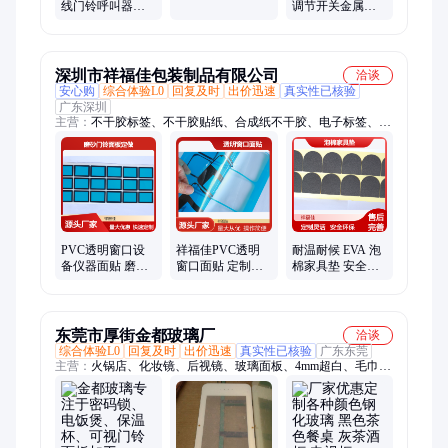
制造
线门铃呼叫器外
调节开关金属旋
壳加工智能家居
钮钮帽cnc加工 金
门铃面板cnc加工
属旋钮定制加工
深圳市祥福佳包装制品有限公司
洽谈
安心购
综合体验L0
回复及时
出价迅速
真实性已核验
广东深圳
主营：
不干胶标签、不干胶贴纸、合成纸不干胶、电子标签、合
成纸不干胶贴纸、耐高温合成纸不干胶、食品级合成纸不干胶、
耐温合成纸不干胶标签、耐磨合成纸不干胶、物流标识合成纸不
干胶、定制合成纸不干胶、PP合成纸不干胶、防水耐撕电子标
签、自粘式压敏胶、环保电线标签、自粘式电线标签、易撕电线
标签、定制印刷电线标签、Logo定制贴纸、透明包装封口贴纸、
logo贴纸
PVC透明窗口设
祥福佳PVC透明
耐温耐候 EVA 泡
备仪器面贴 磨砂
窗口面贴 定制磨
棉家具垫 安全环
门铃面板定制 美
砂面板 适用于各
保 定制加工灵活
观实用面板
类门铃标识
东莞市厚街金都玻璃厂
洽谈
综合体验L0
回复及时
出价迅速
真实性已核验
广东东莞
主营：
火锅店、化妆镜、后视镜、玻璃面板、4mm超白、毛巾
镜、电脑机箱、隔断玻璃、智能家居、定制设备、玻璃镀膜、丝
印玻璃、电子电器、彩色亮丽、电子玻璃、视窗玻璃、开关玻
璃、灯饰玻璃、反射丝印、ar手机盖板、手电筒玻璃、钢化超白
镜、百叶窗玻璃、摄像头镜片、手电筒灯具