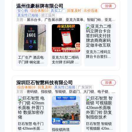
温州佳豪标牌有限公司
洽谈
安心购
综合体验L0
真实工厂
回复及时
出价迅速
真实性已核验
浙江温州
主营：
展示台卡、广告展示牌、亚克力菜单、智能门铃、亚克力
桌牌、二维码展架、桌面收款立牌、二维码支付牌、三角插槽铝
合金、铝合金科室牌、医院楼层索引牌、去向牌、无纺布袋、手
提帆布袋、金属冰箱贴、冰箱贴、流沙冰箱贴、亚克力流麻冰箱
贴、台卡实木桌牌、磁性金属冰箱贴、安全制度牌、有机玻璃台
牌、铝合金标牌、金箔实木奖牌
亚克力二维码立
牌台卡台签扫码
工厂生产 酒店电
亚克力L型二维码
支付挂牌农商商
子门牌 钢化玻璃
支付牌 扫码牌 商
家码定做丰收互
面板智能门铃 请
户桌牌 支付收银
联
勿打扰 标识牌
台牌定制
深圳巨石智慧科技有限公司
洽谈
综合体验L0
回复及时
真实性已核验
广东深圳
主营：
密码锁、指纹锁、智能锁、防盗门、大门锁、电子锁、人
脸识别、应急电源、智能家居、机械钥匙、智能门锁、家用门
锁、电子门锁、美标别墅锁、家用安全门、木门别墅锁、带监控
摄像头、中式庭院门锁、一握开通通锁、一握开房门锁、仿古大
门别墅锁
巨石智慧 电子门
巨石智慧 智能锁
锁 420mm长面板
可视猫眼 420mm
指纹锁跨境