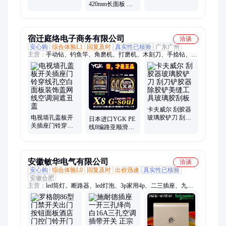
外置门铃 数据加
长面板 外置门铃
420mm长面板 外
密存储
防复制指纹技术
置门铃 远程临时
授权
宿迁庭络电子商务有限公司
洽谈
安心购
综合体验L1
回复及时
真实性已核验
广东广州
主营：
手动钻、钓鱼竿、角磨机、打磨机、木刻刀、手捻钻、捕
鱼笼、捕虾网、雕刻刀、木工手、电磨机、木工雕刻、钻孔工
具、手工钻头、碳素海竿、玉石打磨、手动核桃、文玩工具、夹
头夹持、雕刻笔刀、工具木工、虾笼虾网、实心手工、打孔双
头、家用手动
卡夫威尔 刮胶器
电视墙孔盖板开
玻璃胶铲刀 刮刀
日本进口YGK PE
关插座门铃穿线
铲胶器除胶铲美
线8编路亚顺滑远
孔空白面板装饰
缝工具玻璃胶刮
投专用大力马鱼
盖网线空调洞遮
板
线新款YGKPE线
丑盖
主线
安徽敏华电气有限公司
洽谈
安心购
综合体验L0
回复及时
出价迅速
真实性已核验
安徽合肥
主营：
led筒灯、断路器、led灯泡、3p家用4p、二三插座、九孔
插座、三插插座、中途开关、三极开关、插座二二、多控开关、
电源插座、电线多芯、开关带led、led吸顶灯、三极插座、吊扇
开关、漏电附件、施耐德开关配电、罗格朗美淳开关、罗格朗断
路器、欧普灯具照明、木林森商照灯具、敏华消防指示