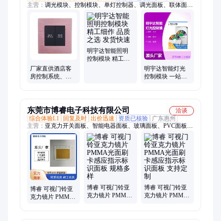
主营：
调光模块、控制模块、单灯控制器、调光面板、联体面
板、路灯定时器、智慧路灯系统、大功率调光箱、智能照明控制
模块、智能照明控制系统、智能照明控制器、继电器开关模块、
灯光控制模块、灯光控制系统、酒店客房控制系统、RCU酒店客
控一体机、RCU酒店客控系统、酒店客房控制器、继电器控制模
块、4路智能照明控制模块、六路智能照明控制模块、8路智能照
明宇达智能照明
明控制模块、12路智能照明控制模块、二路智能照明模块、灯控
控制模块 精工细
作 品质之选 发货
系统
厂家直供酒店客
明宇达智能灯光
快速
房控制系统、客
控制模块 一站式
控系统、客控面
省心供应 品质卓
板 门铃显示器
越 工艺精湛
东莞市博睿电子科技有限公司
洽谈
综合体验L1
回复及时
出价迅速
资质已核验
广东惠州
主营：
亚克力开关面板、智能电器面板、玻璃面板、PVC面板镜
片、PET薄膜面板、PC亚克力面板、LED显示面板、PMMA镜
片、PC镜片、亚克力镜片
博睿 可视门铃亚
博睿 可视门铃亚
博睿 可视门铃亚
克力镜片 PMMA
克力镜片 PMMA
克力镜片 PMMA
光面刷卡感应指
光面刷卡感应指
光面刷卡感应指
示标识面板 规格
示标识面板 支持
示标识面板 多种
多样
定制
工艺