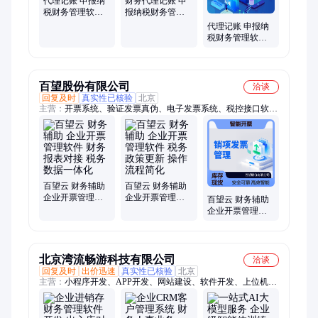
代理记账 申报纳
财务代理记账 申
税财务管理软件
报纳税财务管理
税务筹划财务咨
软件 一站式财税
代理记账 申报纳
询
服务
税财务管理软件
一站式企业服务
平台
百望股份有限公司
洽谈
回复及时
真实性已核验
北京
主营：
开票系统、验证发票真伪、电子发票系统、税控接口软
件、电子发票接口
百望云 财务辅助
百望云 财务辅助
企业开票管理软
企业开票管理软
百望云 财务辅助
件 财务报表对接
件 税务政策更新
企业开票管理软
税务数据一体化
操作流程简化
件 数据加密存储
高效智能开票
北京湾流畅游科技有限公司
洽谈
回复及时
出价迅速
真实性已核验
北京
主营：
小程序开发、APP开发、网站建设、软件开发、上位机软
件开发、AI人工智能、游戏开发、SaaS服务、嵌入式开发、硬件
开发、区块链、量化交易、物联网、数字孪生、原生app开发、