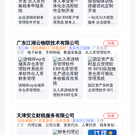
单片机、网站开发、技术服务、小程序、芯片设计、测试服务、
saas系统、网站改版建设、网站搭建、游戏美术设计
企业进销存财务
企业CRM客户管
一站式AI大模型
管理软件开发 出
理系统 财务人事
服务 企业级智能
入库对账税务申
业务一体化全流
体训练搭建优化
报系统
程软件定制开发
定制开发
广东江湖云物联技术有限公司
洽谈
安心购
综合体验L3
回复及时
真实性已核验
广东东莞
主营：
电子标签、手持终端、数据采集器、出入库管理软件、仓
库管理系统、智能仓库管理、固定资产管理
进销存erp仓储库
固定资产实时盘
存仓库管理软件
出入库进销存管
点管理软件 RFID
系统开单软件出
理软件ERP仓库管
应急物资仓库可
入库财务管理
理生产进出库财
视化管理系统
务收银库存系统
天津安立财税服务有限公司
洽谈
综合体验L0
回复及时
出价迅速
真实性已核验
天津
主营：
代理记账、公司注册、资质代办、人事托管、税务筹划、
注册变更、税筹、公司注销、法人变更、注册资金变更、执照地