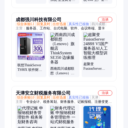
体化管理
件 浩方动力科技
系统 浩方erp进销
存软件
成都强川科技有限公司
洽谈
综合体验L1
回复及时
出价迅速
真实性已核验
四川成都
主营：
服务器、工作站、台式电脑、软件、会议终端、显卡
超聚变
联想ThinkServer
西南四川成都联
FusionServer
TS90X 软件财务
想（Lenovo）旗
2488H V5国产服
ERP管理小型存储
舰店 ThinkSystem
务器AI人工智能
服务器国产电脑
SE350 边缘服务器
大模型训练推理
天津安立财税服务有限公司
洽谈
综合体验L0
回复及时
出价迅速
真实性已核验
天津
主营：
专业会计、税务筹划、财务服务、记账报税、注册变更、
人事托管、全流程服务、代办营业执照、税务申报统筹、银行开
户办理、人事档案代理、注册注销服务、法人变更、注册资金变
更、地址变更、经营范围变更、公司名称变更、服务好的记账公
司、资质代办、代理记账公司、财税咨询公司、财税服务公司、
安立财税记账公司、安立记账公司、公司注销