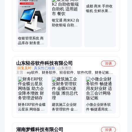
装店收银、移动端收银、收银一体机、奶茶店收银、二维码扫
成都 商米 手持收
码、秤重一体机、电子秤一体、生鲜条码收银、扫码收银银豹、
银机 生鲜水果蔬
手机收银扫码、商业收款设备、超市收银设备、食堂刷脸设备、
菜店 上门安装办
餐饮饭店收银、超市自助收银、足疗店收款机
银宝通 商米K2 自
理
助收银端 自助机
适用超市 餐饮
收银管理系统 商
品库存 财务查询
收银系统 二维码
收银机 银豹收银
软件
山东轻谷软件科技有限公司
洽谈
回复及时
真实性已核验
山东潍坊
主营：
erp软件、财务软件、轻谷软件、软件代理、财务记账软
件、财务进销存软件、金蝶软件、用友软件
财务ERP软件金蝶
建筑施工企业财
小微企业财务软
云星辰 网络版 助
务管理软件 金蝶
件 畅捷通用友好
力企业降本增效
KIS迷你版 潍坊总
业财 适合三会计
财务管理进销存
代理
网络版记账
湖南梦蝶科技有限公司
洽谈