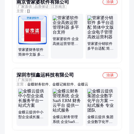
南京管家婆软件有限公司
洽谈
厂家直供
品质保证
江苏南京
主营：
[]
管家婆软件 企业
高效运营管理利
管家婆分销软件
器 多平台支持
多平台适配 简体
管家婆财务软件
中文版 企业电子
简体中文版 多平
管理高效运营利
台支持 高效助力
器
企业运营管理系
统
深圳市恒鑫运科技有限公司
洽谈
广东深圳
主营：
金蝶财务软件、金蝶记账软件、金蝶云
金蝶云提供中小
型企业成长服务
金蝶云财务管理
金蝶云提供 集团
平台一站式方案
系统 企业SaaS
企业数字化平台
ERM 财务云平台
方案 一站式服务
提供一站式服务
专业团队