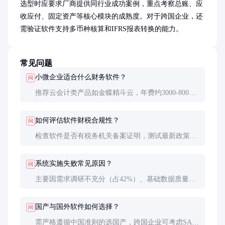
选型时应要求厂商提供同行业成功案例，重点考察总账、应
收应付、固定资产等核心模块的成熟度。对于跨国企业，还
需验证软件支持多币种核算和IFRS报表转换的能力。
常见问题
小微企业适合什么财务软件？
问
推荐云会计类产品如金蝶精斗云，年费约3000-8000
元，包含基础财务和税务功能，支持手机开票和自动
报税，实施周期仅需1-2周。
如何评估软件财税合规性？
问
检查软件是否有税务机关备案证明，测试最新政策如
数电票处理能力，并查看财政部发布的财务软件合规
名录。
系统实施失败常见原因？
问
主要因需求调研不充分（占42%）、基础数据质量差
（占28%）和关键用户参与度低（占20%），建议分
阶段上线并建立奖惩机制。
国产与国外软件如何选择？
问
需严格遵循中国准则的选国产，跨国企业可考虑SAP