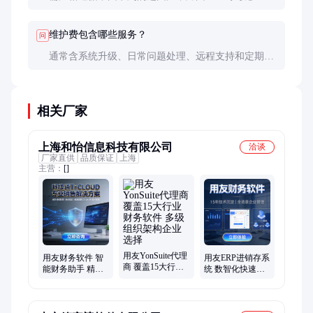
等国际产品，但要注意本地化模块的二次开发成本可
能高达原软件费的50%。
维护费包含哪些服务？
问
通常含系统升级、日常问题处理、远程支持和定期巡
检，但不包含功能新增和深度优化，这些属于二次开
发范畴。
相关厂家
上海和怡信息科技有限公司
洽谈
厂家直供
品质保证
上海
主营：
[]
用友YonSuite代理
用友财务软件 智
用友ERP进销存系
商 覆盖15大行业
能财务助手 精准
统 数智化快速落
财务软件 多级组
分析数据 数智化
地 全场景赋能 资
织架构企业选择
运维 正版授权保
深团队运维保障
障