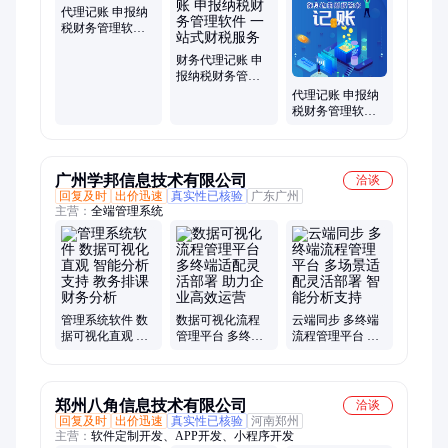
址变更、经营范围变更、资质变更、商标注册、记账公司、武清
代理记账 申报纳
服务好的记账公司、北京记账公司、工商服务、资质办理、安立
税财务管理软件
财税记账
税务筹划财务咨
询
财务代理记账 申
报纳税财务管理
软件 一站式财税
代理记账 申报纳
服务
税财务管理软件
一站式企业服务
平台
广州学邦信息技术有限公司
洽谈
回复及时
出价迅速
真实性已核验
广东广州
主营：
全端管理系统
管理系统软件 数
数据可视化流程
云端同步 多终端
据可视化直观 智
管理平台 多终端
流程管理平台 多
能分析支持 教务
适配灵活部署 助
场景适配灵活部
排课财务分析
力企业高效运营
署 智能分析支持
郑州八角信息技术有限公司
洽谈
回复及时
出价迅速
真实性已核验
河南郑州
主营：
软件定制开发、APP开发、小程序开发