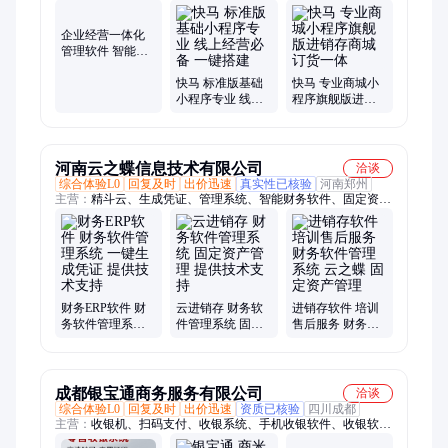
企业经营一体化
管理软件 智能统
筹订单库存财务
业务
快马 标准版基础
快马 专业商城小
小程序专业 线上
程序旗舰版进销
经营必备 一键搭
存商城订货一体
建
河南云之蝶信息技术有限公司
洽谈
综合体验L0
回复及时
出价迅速
真实性已核验
河南郑州
主营：
精斗云、生成凭证、管理系统、智能财务软件、固定资产
管理
财务ERP软件 财
云进销存 财务软
进销存软件 培训
务软件管理系统
件管理系统 固定
售后服务 财务软
一键生成凭证 提
资产管理 提供技
件管理系统 云之
供技术支持
术支持
蝶 固定资产管理
成都银宝通商务服务有限公司
洽谈
综合体验L0
回复及时
出价迅速
资质已核验
四川成都
主营：
收银机、扫码支付、收银系统、手机收银软件、收银软件
系统、智能收银软件、零食店收银、手机收银、水果摊收银、服