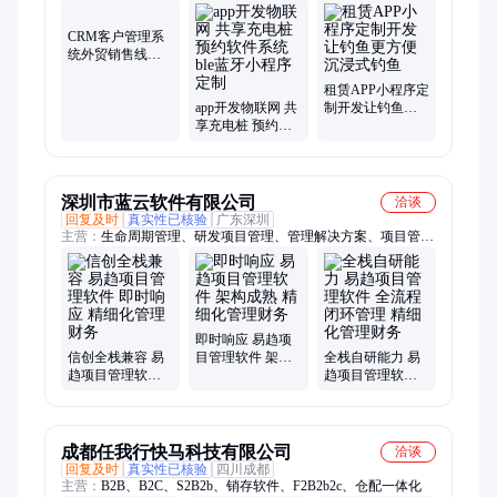
CRM客户管理系
统外贸销售线索
企业合同财务回
款提醒OA审批软
租赁APP小程序定
件APP
app开发物联网 共
制开发让钓鱼更
享充电桩 预约软
方便沉浸式钓鱼
件系统ble蓝牙小
程序定制
深圳市蓝云软件有限公司
洽谈
回复及时
真实性已核验
广东深圳
主营：
生命周期管理、研发项目管理、管理解决方案、项目管理
平台、领域解决方案、项目组合管理、项目管理、项目管理系统
即时响应 易趋项
信创全栈兼容 易
目管理软件 架构
全栈自研能力 易
趋项目管理软件
成熟 精细化管理
趋项目管理软件
即时响应 精细化
财务
全流程闭环管理
管理财务
精细化管理财务
成都任我行快马科技有限公司
洽谈
回复及时
真实性已核验
四川成都
主营：
B2B、B2C、S2B2b、销存软件、F2B2b2c、仓配一体化