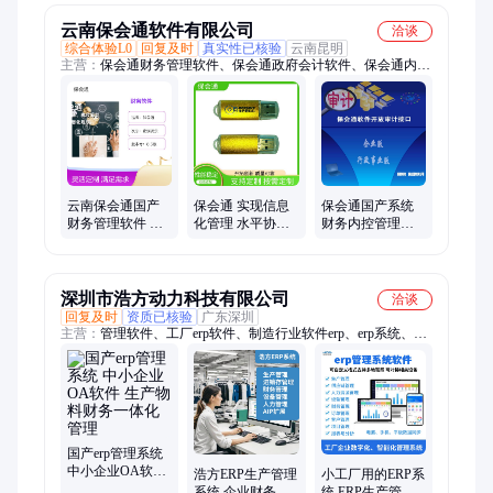
云南保会通软件有限公司
洽谈
综合体验L0
回复及时
真实性已核验
云南昆明
主营：
保会通财务管理软件、保会通政府会计软件、保会通内控
管理软件、保会通企业管理一体化软件、保会通农务管理软件、
保会通预算管理软件、保会通绩效管理软件、保会通收费管理软
件、保会通书香门第家谱管理软件、保会通财务软件、保会通企
业一体化软件、保会通财政一体化管理系统、保会通家谱App
云南保会通国产
保会通 实现信息
保会通国产系统
财务管理软件 免
化管理 水平协同
财务内控管理软
费下载安装试用
专业团队打造 国
件，绩效评价软
产财务软件
件
深圳市浩方动力科技有限公司
洽谈
回复及时
资质已核验
广东深圳
主营：
管理软件、工厂erp软件、制造行业软件erp、erp系统、管
理系统、海外仓系统
国产erp管理系统
中小企业OA软件
浩方ERP生产管理
小工厂用的ERP系
生产物料财务一
系统 企业财务软
统 ERP生产管理