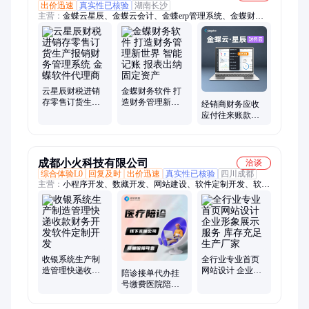
出价迅速
真实性已核验
湖南长沙
主营：
金蝶云星辰、金蝶云会计、金蝶erp管理系统、金蝶财务
软件、金蝶进销存软件、湖南金蝶软件、长沙金蝶软件、金蝶云
星空、金蝶精斗云
云星辰财税进销
金蝶财务软件 打
存零售订货生产
造财务管理新世
经销商财务应收
报销财务管理系
界 智能记账 报表
应付往来账款财
统 金蝶软件代理
出纳 固定资产
务管理软件 支持
商
试用与定制
成都小火科技有限公司
洽谈
综合体验L0
回复及时
出价迅速
真实性已核验
四川成都
主营：
小程序开发、数藏开发、网站建设、软件定制开发、软件
外包、成都软件定制开发、软件开发服务、海外软件定制开发、
APP开发、管理系统开发、AI应用开发、成都APP开发公司、教
育系统开发、系统开发、物联网系统开发、电商系统开发、企业
AI应用开发、分销系统开发、商城系统开发、技术开发服务、
ERP系统开发、公众号开发、CRM系统开发、微信开发、物流系
统开发
收银系统生产制
全行业专业首页
造管理快递收款
网站设计 企业形
陪诊接单代办挂
财务开发软件定
象展示服务 库存
号缴费医院陪护
制开发
充足生产厂家
看病问诊小程序