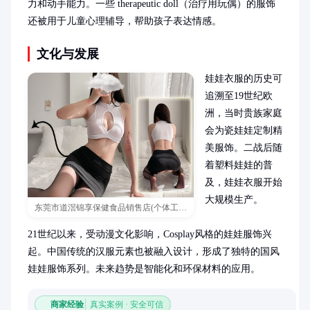
力和动手能力。一些 therapeutic doll（治疗用玩偶）的服饰
还被用于儿童心理辅导，帮助孩子表达情感。
文化与发展
娃娃衣服的历史可
追溯至19世纪欧
洲，当时贵族家庭
会为瓷娃娃定制精
美服饰。二战后随
着塑料娃娃的普
及，娃娃衣服开始
大规模生产。

东莞市道滘锦享保健食品销售店(个体工商户)
21世纪以来，受动漫文化影响，Cosplay风格的娃娃服饰兴
起。中国传统的汉服元素也被融入设计，形成了独特的国风
娃娃服饰系列。未来趋势是智能化和环保材料的应用。
商家经验
真实案例 · 安全可信