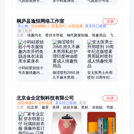
气娃娃装扮学生
穿小码紧身情趣
气娃娃小号情趣
情趣内衣性感套
内衣瑜伽裤瑜伽
内衣情趣娃娃服
装清纯学生装制
服小号充气娃娃
装两件套肚兜古
服装
衣服
代女
桐庐县逸恒网络工作室
洽谈
安心购
综合体验L2
回复及时
出价迅速
真实性已核验
浙江杭州
主营：
情趣内衣、蕾丝吊带裙、钢托聚拢制服、情趣用品、飞机
杯、延时喷剂、延时湿巾、伸缩棒、自慰器、润滑油、润滑液、
震动棒、内衣裤、润滑剂、延时膏、吊带裙、锁精环、喷雾剂、
油喷剂、精华素、高潮液、男用情趣用品、女用情趣用品、男用
延时喷剂、女用高潮液
小码硅胶娃娃小
号衣服情趣内衣
御涩喷剂20ML持
安太医男士外用
开裆免脱连体衣
久不麻木男用私
喷剂 10周年纪念
泳装库水紧身衣
处护理印度神油
版喷雾 男用延时
喷雾成人情趣性
喷剂 成人情趣性
用品
用品
北京金企定制科技有限公司
洽谈
综合体验L0
出价迅速
真实性已核验
北京
主营：
纪念章、徽章、奖牌、娃娃衣服、奖杯、冰箱贴、书签、
钥匙扣、水晶工艺品、模型摆件、树脂工艺品、陶瓷工艺品、亚
克力工艺品、礼品、帆布袋、杜邦纸袋、毛绒玩具、人偶服、玻
璃钢雕塑、盲盒手办、广告伞、T恤定制、U盘定制、水杯定
制、礼盒定制、PVC公仔