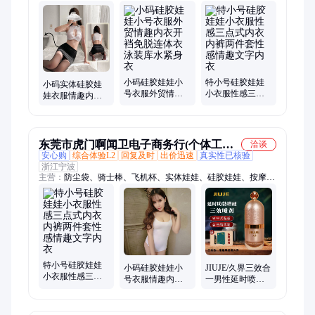
液、加强版喷剂、快感增强凝露、快感增强精油
小码硅胶娃娃小
特小号硅胶娃娃
小码实体硅胶娃
号衣服外贸情趣
小衣服性感三点
娃衣服情趣内衣
内衣开裆免脱连
式内衣内裤两件
女性感紧身秘书
体衣泳装库水紧
套性感情趣文字
装包臀职业角色
身衣
内衣
扮演
东莞市虎门啊闻卫电子商务行(个体工商
洽谈
安心购
综合体验L2
回复及时
出价迅速
真实性已核验
户)
浙江宁波
主营：
防尘袋、骑士棒、飞机杯、实体娃娃、硅胶娃娃、按摩
棒、按摩器、九龙鞭、抑菌液、震动棒、自慰器、润滑剂、高潮
液、双跳蛋、冲洗器、润滑液、印古神油、延时喷剂、硅胶手
模、无线遥控、手指夹板、深水炸弹、马眼跳蛋、调情用品、情
趣用品
特小号硅胶娃娃
小码硅胶娃娃小
JIUJE/久界三效合
小衣服性感三点
号衣服情趣内衣
一男性延时喷剂
式内衣内裤两件
开裆免脱连体衣
男 性情趣性用品
套性感情趣文字
泳装库水紧身衣
批发
内衣