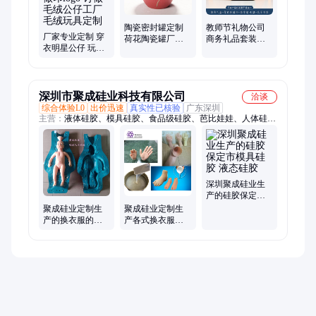
陶瓷密封罐定制
教师节礼物公司
厂家专业定制 穿
荷花陶瓷罐厂家
商务礼品套装周
衣明星公仔 玩偶
直销 陶瓷茶叶罐
年庆送员工客户
娃娃衣服 偶像外
定制logo 员工嘉
实用保温杯办公
套订做印logo 订
奖礼品批发印字
水杯
做毛绒公仔工厂
毛绒玩具定制
深圳市聚成硅业科技有限公司
洽谈
综合体验L0
出价迅速
真实性已核验
广东深圳
主营：
液体硅胶、模具硅胶、食品级硅胶、芭比娃娃、人体硅
胶、电子硅胶、硅胶模具
深圳聚成硅业生
产的硅胶保定市
模具硅胶 液态硅
聚成硅业定制生
聚成硅业定制生
胶
产的换衣服的硅
产各式换衣服的
胶娃娃及树脂模
硅胶娃娃及树脂
具和硅胶材料
模具和硅胶材料