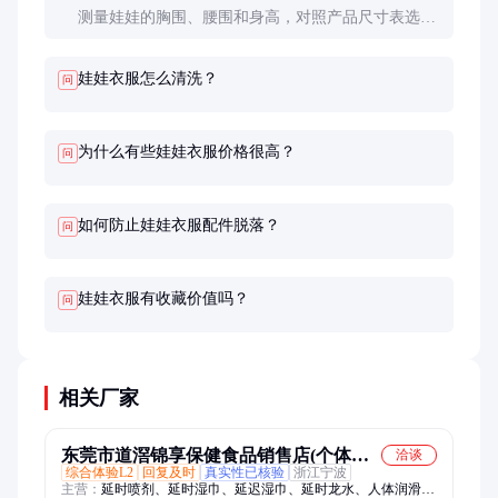
测量娃娃的胸围、腰围和身高，对照产品尺寸表选
择。不确定时可咨询卖家，多数商家提供尺寸咨询服
务。
娃娃衣服怎么清洗？
问
为什么有些娃娃衣服价格很高？
问
如何防止娃娃衣服配件脱落？
问
娃娃衣服有收藏价值吗？
问
相关厂家
东莞市道滘锦享保健食品销售店(个体工
洽谈
综合体验L2
回复及时
真实性已核验
浙江宁波
商户)
主营：
延时喷剂、延时湿巾、延迟湿巾、延时龙水、人体润滑