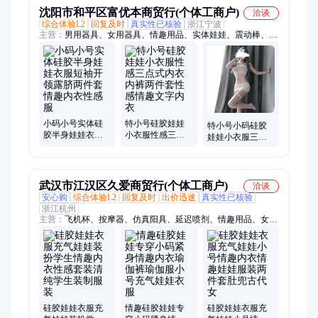
沈阳市和平区富优本商贸行(个体工商户)
洽谈
综合体验L2
回复及时
真实性已核验
浙江宁波
主营：
男用器具、女用器具、情趣用品、实体娃娃、震动棒、飞
机杯、名器倒模、情趣跳蛋、延时喷剂、前列腺按摩器、润滑
剂、后庭用品
小码小号实体硅
特小号硅胶娃娃
特小号小码硅胶
胶半身娃娃衣服
小衣服性感三点
娃娃小衣服三件
短袖开领露脐两
式内衣内裤两件
套充气娃娃衣服
件套情趣内衣性
套性感情趣文字
情趣内衣白丝不
感服
内衣
染色
武汉市江汉区久爱商贸行(个体工商户)
洽谈
安心购
综合体验L2
回复及时
出价迅速
真实性已核验
浙江杭州
主营：
飞机杯、按摩器、仿真阳具、延迟喷剂、情趣用品、女用
自慰器
硅胶娃娃衣服充
情趣硅胶娃娃专
硅胶娃娃衣服充