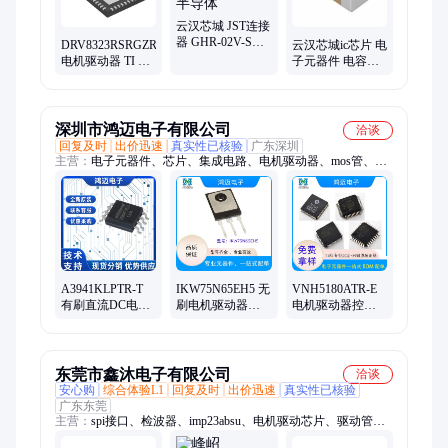
云汉芯城 JST连接
器 GHR-02V-S电
DRV8323RSRGZR
云汉芯城ic芯片 电
子元器件ic芯片半
电机驱动器 TI 德
子元器件 电容器
导体
州仪器 无刷直流
GRM1555C1H3R0WA01D
电机
元器件商城
深圳市鸿迈电子有限公司
洽谈
回复及时
出价迅速
真实性已核验
广东深圳
主营：
电子元器件、芯片、集成电路、电机驱动器、mos管、电
源模块、单片机、汽车芯片、IGBT管、串口拓展芯片、电源管
理芯片、存储芯片、存储ic、ic、二极管、三极管、晶体管、
GPU、电源芯片、驱动ic、车规芯片、NXP芯片、TI芯片、ADI
芯片、元器件配单、bom表配单
A3941KLPTR-T
IKW75N65EH5 无
VNH5180ATR-E
有刷直流DC电机
刷电机驱动器板
电机驱动器控制
驱动器ic 汽车级半
IGBT场效应晶体
器电源管理芯片
桥mosfet技术元器
管 速度传感器芯
PMIC 有刷直流并
件
片
联集成
东莞市鑫沐电子有限公司
洽谈
安心购
综合体验L1
回复及时
出价迅速
真实性已核验
广东东莞
主营：
spi接口、检波器、imp23absu、电机驱动芯片、驱动管、
锂电池、电池组、放大器、传感器、稳压器、调制器、调节器、