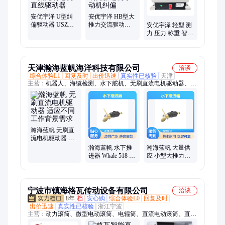
安优宇泽 U型纠
安优宇泽 HB型大
偏驱动器 USZ伺
推力交流驱动器
安优宇泽 轻型 测
服纠偏直流无刷
直流无刷伺服电
力 压力 称重 智能
电机直线驱动器
机 驱动机纠偏
张力传感器 售后
服务完善
天津瀚海蓝帆海洋科技有限公司
洽谈
综合体验L1
回复及时
出价迅速
真实性已核验
天津
主营：
机器人、海缆检测、水下舵机、无刷直流电机驱动器、水
下执行器、水下推进器、深海推进器、水下航行器、船用液压舵
机
瀚海蓝帆 无刷直
流电机驱动器 适
应不同工作背景
瀚海蓝帆 水下推
瀚海蓝帆 大量供
需求
进器 Whale 518 静
应 小型大推力水
音高效 应用广泛
下推进器 Whale
1515
宁波市镇海格瓦传动设备有限公司
洽谈
8年
档
安心购
综合体验L0
回复及时
出价迅速
真实性已核验
浙江宁波
主营：
动力滚筒、微型电动滚筒、电辊筒、直流电动滚筒、直角
轴减速电机、无刷直流减速电机、中大减速电机、JMC减速电