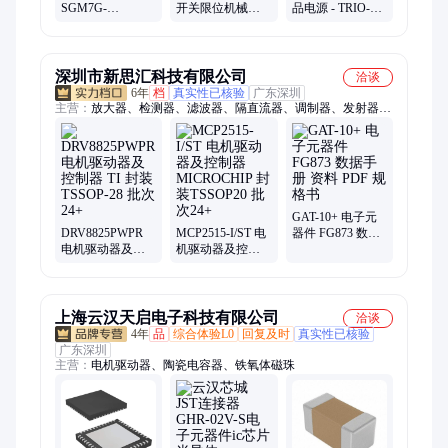
SGM7G-
开关限位机械自
品电源 - TRIO-
13A7C61+SGD7S-
复位WLCA12-2 2
PS/1AC/12DC/10
120A10A 伺服电
WLNJ-Q
2866488
机/驱动器
深圳市新思汇科技有限公司
洽谈
6年
档
真实性已核验
广东深圳
主营：
放大器、检测器、滤波器、隔直流器、调制器、发射器、
接收器、衰减器、解调器、变压器、合成器、收发器、偏置器、
振荡器、rfid天线、终端负载、微波射频、集成电路、同轴开
关、接入监控ic、频率综合器、射频适配器、多路复用器、耦合
器电桥、定向耦合器
GAT-10+ 电子元
DRV8825PWPR
MCP2515-I/ST 电
器件 FG873 数据
电机驱动器及控
机驱动器及控制
手册 资料 PDF 规
制器 TI 封装
器 MICROCHIP
格书
TSSOP-28 批次
封装TSSOP20 批
24+
次24+
上海云汉天启电子科技有限公司
洽谈
4年
品
综合体验L0
回复及时
真实性已核验
广东深圳
主营：
电机驱动器、陶瓷电容器、铁氧体磁珠