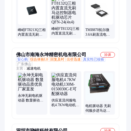
升压器、tlsr9516a、控制器、反相器、rt8753bfe、收发器、处理
器、滤波器、换芯片、gt4427dtr、锂离子、转换器、单片机、
bm8563esa
峰岹FT8132Q三相
峰岹FT8213Q三相
TMI8870拓尔微
内置直流无刷马
内置直流无刷马
3.6A刷直流电机
达控制器电机驱
达控制器电机驱
驱动器芯片PWM
动芯片QFN-
动芯QFN-28(5x5)
控制接口封装
24(4x4)
ESOP-8
佛山市南海永坤精密机电有限公司
洽谈
安心购
综合体验L0
回复及时
出价迅速
真实性已核验
广东佛山
主营：
减速电机
永坤无刷电机驱
动器 数显驱动品
供应直流伺服电
质优良 厂家直发
机4.7KW电动机
电机驱动器 无刷
130M-0150030C-E
伺服步进马达控
可配驱动器
制器BLDH750R
支持CAN通迅 485
RS协议
深圳市骁锐科技有限公司
洽谈