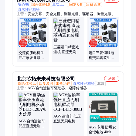
安心购
综合体验L0
真实工厂
回复及时
出价迅速
真实性已核验
主营：
安全光幕、安全光栅、测量光栅、驱动器、测量光幕、区
域光栅、区域光幕、光栅光幕、施莱格安全光栅、施莱格光栅、
安全光栅施莱格、光栅施莱格、施莱格安全光幕、透明体传感
器、人体存在传感器、安全光电、安全开关、安全门锁、传感
器、感应器
三菱进口精密减
速机 直流无刷伺
交流伺服电机生
进口三菱伺服电
服电机驱动器套
产厂家设备帮手
机交流套装生产
装现货
组合套装 无刷驱
厂家无刷伺服驱
动器
动器
北京芯拓未来科技有限公司
洽谈
综合体验L0
回复及时
出价迅速
真实性已核验
北京
主营：
AGV自动运输车驱动器、避障传感器
AGV运输车 低压
AGV自动运输车
直流无刷电机驱
低压直流无刷电
动器CCF-BLD-
AGV专用 防爆安
机驱动器BLD-
300B
全锂电池 40ah
120A实力雄厚