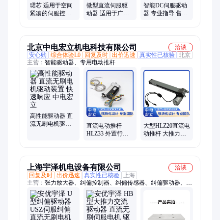
珺芯 适用于空间
微型直流伺服驱
智能DC伺服驱动
紧凑的伺服控制
动器 适用于广泛
器 专业指导 售后
自制无刷电机驱
的电机控制 专业
好 半导体/医疗/自
动器 体积小巧
指导 售后好 珺芯
动化领域 珺芯
北京中电宏立机电科技有限公司
洽谈
安心购
综合体验L0
回复及时
出价迅速
真实性已核验
北京
主营：
智能驱动器、专用电动推杆
高性能驱动器 直
流无刷电机驱动
直流电动推杆
大型HLZ20直流电
装置 快速响应 中
HLZ33 外置行程
动推杆 大推力低
电宏立
开关 可选配直线
噪音微型伸缩杆
位移传感器
升降器
上海宇泽机电设备有限公司
洽谈
回复及时
出价迅速
真实性已核验
上海
主营：
张力放大器、纠偏控制器、纠偏传感器、纠偏驱动器、张
力传感器、张力控制器、真空辊、真空吸附辊、真空牵引辊、纠
偏一体机、纠偏导正架、称重传感器、光电传感器