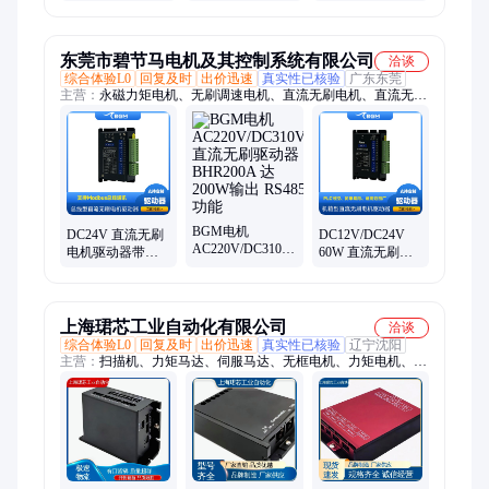
24V 芯拓未来科
技
东莞市碧节马电机及其控制系统有限公司
洽谈
综合体验L0
回复及时
出价迅速
真实性已核验
广东东莞
主营：
永磁力矩电机、无刷调速电机、直流无刷电机、直流无刷
驱动器、无刷减速电机
BGM电机
DC24V 直流无刷
DC12V/DC24V
AC220V/DC310V
电机驱动器带
60W 直流无刷电
直流无刷驱动器
RS485通讯功能
机驱动器 BL60A
BHR200A 达
功率达120W
小体积 模拟
200W输出 RS485
BLR120A
量/PMW控制
功能
上海珺芯工业自动化有限公司
洽谈
综合体验L0
回复及时
出价迅速
真实性已核验
辽宁沈阳
主营：
扫描机、力矩马达、伺服马达、无框电机、力矩电机、扭
矩电机、码器电机、直流电机、直驱电机、定制线性电机、直驱
直线电机、伺服直线电机、直线电机平台、直驱无刷电机、真空
直线电机、晶圆旋转台电机、无铁芯直线电机、旋转工作台、外
转子dd马达、卫星通信天线、数控转台dd马达、激光数控分度盘