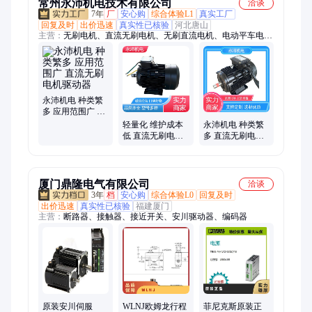
常州永沛机电技术有限公司
洽谈
7年
厂
安心购
综合体验L1
真实工厂
回复及时
出价迅速
真实性已核验
河北唐山
主营：
无刷电机、直流无刷电机、无刷直流电机、电动平车电
机、永磁无刷电机、直流电机、永磁直流无刷电机、直流防爆电
机、防爆直流电机、直流无刷电机驱动器、直流无刷电机控制
器、直流无刷马达、轨道平车电机、直流永磁电机、平板车电
机、平台车电机、电瓶船电机、液压泵站电机、平车牵引电机、
直流风机电机、无刷风机电机、直流制动电机、防爆直流无刷电
永沛机电 种类繁
机
多 应用范围广 直
流无刷电机驱动
轻量化 维护成本
永沛机电 种类繁
器
低 直流无刷电机
多 直流无刷电机
驱动器 应用范围
驱动器 高转换效
广 永沛机电
率 用料扎实
厦门鼎隆电气有限公司
洽谈
3年
档
安心购
综合体验L0
回复及时
出价迅速
真实性已核验
福建厦门
主营：
断路器、接触器、接近开关、安川驱动器、编码器
原装安川伺服
WLNJ欧姆龙行程
菲尼克斯原装正