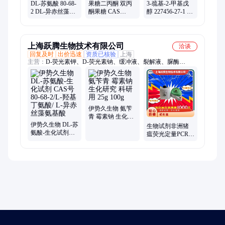
DL-苏氨酸 80-68-
果糖二丙酮 双丙
3-巯基-2-甲基戊
2 DL-异赤丝藻氨
酮果糖 CAS
醇 227456-27-1 葱
基酸 2-氨基-3-羟
20880-92-6 含量
油醇 5g/瓶样
基丁酸 98%
99% 糖类衍生物
50g100g 98%
上海跃腾生物技术有限公司
洽谈
回复及时
出价迅速
资质已核验
上海
主营：
D-荧光素钾、D-荧光素钠、缓冲液、裂解液、脲酶
Urease、刀豆凝集素ConA、黄嘌呤氧化酶、胰α淀粉酶、β-葡萄
糖苷酶、辣根过氧化物酶、植物检测试剂盒、tRNA转运核糖核
酸、胰蛋白酶抑制剂、乙酰胆碱酯酶、L-乳酸脱氢酶、过氧化氢
酶、葡萄糖氧化酶、肝素钠、福林酚、三羟甲基氨基甲烷、二硫
苏糖醇DTT、苏木色精、伊红Y(曙红)、乙基紫、土壤检测试剂
伊势久生物 氨苄
盒
青 霉素钠 生化研
伊势久生物 DL-苏
究 科研用 25g
生物试剂非洲猪
氨酸-生化试剂
100g
瘟荧光定量PCR检
CAS号80-68-2/L-
测试剂盒（探针
羟基丁氨酸/ L-异
法）
赤丝藻氨基酸