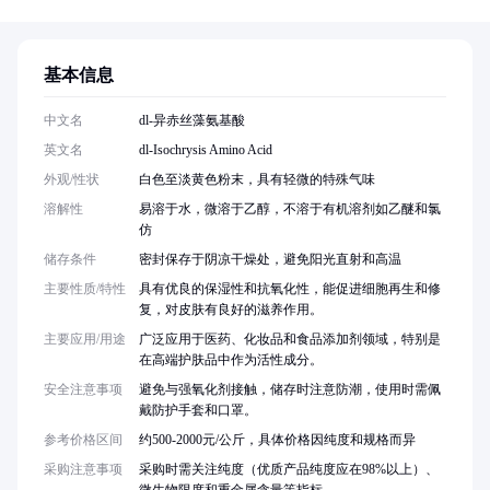
基本信息
中文名
dl-异赤丝藻氨基酸
英文名
dl-Isochrysis Amino Acid
外观/性状
白色至淡黄色粉末，具有轻微的特殊气味
溶解性
易溶于水，微溶于乙醇，不溶于有机溶剂如乙醚和氯
仿
储存条件
密封保存于阴凉干燥处，避免阳光直射和高温
主要性质/特性
具有优良的保湿性和抗氧化性，能促进细胞再生和修
复，对皮肤有良好的滋养作用。
主要应用/用途
广泛应用于医药、化妆品和食品添加剂领域，特别是
在高端护肤品中作为活性成分。
安全注意事项
避免与强氧化剂接触，储存时注意防潮，使用时需佩
戴防护手套和口罩。
参考价格区间
约500-2000元/公斤，具体价格因纯度和规格而异
采购注意事项
采购时需关注纯度（优质产品纯度应在98%以上）、