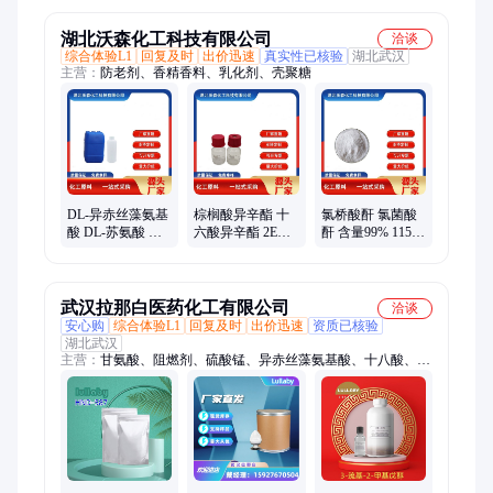
湖北沃森化工科技有限公司
洽谈
综合体验L1
回复及时
出价迅速
真实性已核验
湖北武汉
主营：
防老剂、香精香料、乳化剂、壳聚糖
DL-异赤丝藻氨基
棕榈酸异辛酯 十
氯桥酸酐 氯菌酸
酸 DL-苏氨酸 含
六酸异辛酯 2EHP
酐 含量99% 115-
量99% 80-68-2
1341-38-4 纯度
27-5 阻燃剂 1KG
98% 日化级 供应
武汉拉那白医药化工有限公司
洽谈
安心购
综合体验L1
回复及时
出价迅速
资质已核验
湖北武汉
主营：
甘氨酸、阻燃剂、硫酸锰、异赤丝藻氨基酸、十八酸、
3188-00-9、碳酸镧、磷酸铁、丙酸铵、特戊醛、赖氨酸、增塑
剂、咖啡酸、葡糖苷、蛋白粉、氨酰胺、酸性红、羟乙基、脂肪
酶、7327-87-9、甲酸钙、58#石蜡、防腐剂、防水剂、聚丙烯、
度米芬