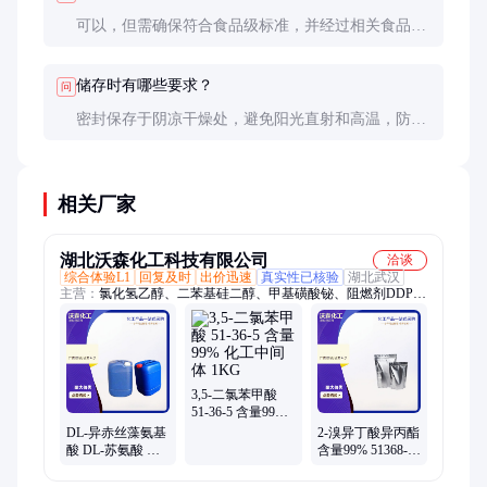
可以，但需确保符合食品级标准，并经过相关食品安
全认证。
储存时有哪些要求？
问
密封保存于阴凉干燥处，避免阳光直射和高温，防止
受潮和结块。
相关厂家
湖北沃森化工科技有限公司
洽谈
综合体验L1
回复及时
出价迅速
真实性已核验
湖北武汉
主营：
氯化氢乙醇、二苯基硅二醇、甲基磺酸铋、阻燃剂DDP、
萃取剂、HTPB、防老剂
3,5-二氯苯甲酸
51-36-5 含量99%
化工中间体 1KG
DL-异赤丝藻氨基
2-溴异丁酸异丙酯
酸 DL-苏氨酸 含
含量99% 51368-
量99% 80-68-2
55-9 化工中间体
原料供应