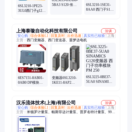
6SL3055-0AA00-
5BA3 S120 传感
6SL3210-1SE31-
6SL3210-1PE23-
器模块 SMC20 增
8AA0 西门子S120
3UL0西门子g120
量编码器
变频器 功率模块
变频器PM240-
90kW 进线滤波器
2/15KW功率模块
上海泰璇自动化科技有限公司
洽谈
安心购
综合体验L1
回复及时
出价迅速
真实性已核验
上海
主营：
西门变频器、西门变送器、茵梦达电机
6SL3225-0BE37-
6ES7151-8AB01-
变频器6SL3210-
5UA0 SINAMICS
0AB0 DP模块
1KE11-8AP2
G120变频器 西门
6ES7516-3AP03-
6SL3210-1KE11-
子功率模块 PM
0AB0中央处理器
8UP2 G120功率模
250
块
汉乐流体技术(上海)有限公司
洽谈
安心购
综合体验L1
回复及时
出价迅速
真实性已核验
上海
主营：
米顿罗计量泵、帕斯菲达计量泵、普罗名特计量泵、9900
变送器、E+H仪表、凯米尼尔搅拌机、米顿罗搅拌机、莱宁搅拌
机、黄泵螺杆泵、西派克螺杆泵、GF仪表、哈希仪表、流量
计、液位计、余氯、浊度、COD总磷总氮、氨氮