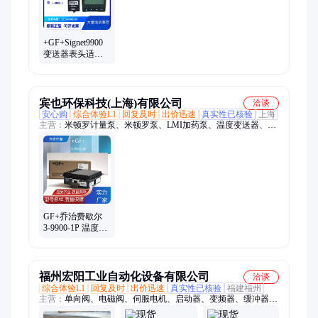
+GF+Signet9900
变送器表头适用3-
9900.394电导率/
电阻率模块
宾也环保科技(上海)有限公司
洽谈
安心购
综合体验L1
回复及时
出价迅速
真实性已核验
上海
主营：
米顿罗计量泵、米顿罗泵、LMI加药泵、温度变送器、普
罗名特计量泵、Prominent泵、OBL计量泵、Milton Roy泵、
SEKO计量泵、SEKO隔膜泵、帕斯菲达计量泵、WilChy、
IWAKI易威奇、NIKKISO日机装
GF+乔治费歇尔
3-9900-1P 温度变
送器 现场安装 选
装模块继电器
福州宏阳工业自动化设备有限公司
洽谈
综合体验L1
回复及时
出价迅速
真实性已核验
福建福州
主营：
单向阀、电磁阀、伺服电机、启动器、变频器、缓冲器、
ns-4a115-b、vfas3-4900pc、vfnc3c-4022p、变频调速器、vfs15-