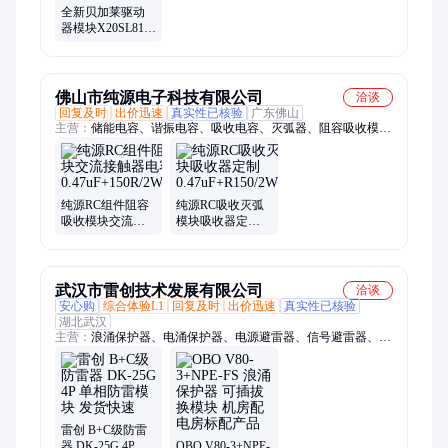
全新贝加莱驱动
器模块X20SL8100
现货多发货快速
佛山市纯源电子科技有限公司
洽谈
回复及时
出价迅速
真实性已核验
广东佛山
主营：
储能电容、谐振电容、吸收电容、灭弧器、阻容吸收模
块、阻容保护器、运转电容、风扇电容、cbb61电容、滤波电
容、补偿电容、音响电容、RC组件
纯源RC组件阻容
纯源RC吸收灭弧
吸收模块交流接
模块吸收器定制
触器电容
0.47uF+R150/2W/1000V
0.47uF+150R/2W/1000VAC
武汉市雷创技术发展有限公司
洽谈
安心购
综合体验L1
回复及时
出价迅速
真实性已核验
湖北武汉
主营：
浪涌保护器、电涌保护器、电源避雷器、信号避雷器、电
源防雷器、低压浪涌保护器、防雷模块、光伏防雷器、网络防雷
器、2M防雷器、二合一防雷器、监控避雷器、DEHN防雷器、
CITEL防雷器、电源防雷模块、信号防雷器、机架式多路防雷
器、进口防雷器、天馈防雷器、开关量防雷器、智能防雷器、摄
像头防雷器、爱丽达避雷针、提前放电避雷针
雷创 B+C级防雷
器 DK-25G 4P 单
OBO V80-3+NPE-