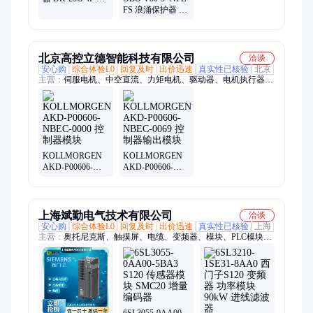
相防雷模块 发货
FS 浪涌保护器 可
快速
插拔换模块 机房
配电房标配产品
北京高控立德智能科技有限公司
洽谈
安心购
综合体验L0
回复及时
出价迅速
真实性已核验
北京
主营：
伺服电机、中空直流、力矩电机、驱动器、电机执行器、
机器人末端、伺服驱动器、编码器、低温驱动器、音圈电机、直
流伺服电机、电动推杆、电动缸、光栅尺、防爆电机、低温电机
KOLLMORGEN
KOLLMORGEN
AKD-P00606-
AKD-P00606-
NBEC-0000 控制
NBEC-0069 控制
器模块
器输出模块
上海斌勤电气技术有限公司
洽谈
安心购
综合体验L0
回复及时
出价迅速
真实性已核验
上海
主营：
奥托尼克斯、触摸屏、电缆、变频器、模块、PLC模块、
S7-1500、S7-1200、S7-300、S7-200、驱动、代理商、西门子代
理、西门子代理商