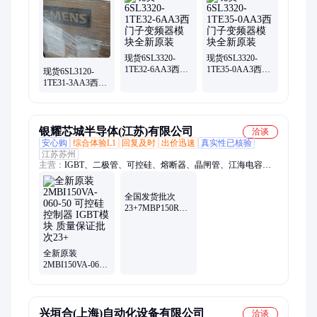
4150pl-ch、vfs15-4037pl1-ch、cimr-hb4a0060abc、cimr-
hb4a0039fbc、cimr-hb4a0216abc、ns-4a173-b工控、vfas1-
4132kpc-wn1、vfas3-4075pc纺织机、交流调速、接近开关
现货6SL3320-
现货6SL3320-
1TE32-6AA3西门
1TE35-0AA3西门
现货6SL3120-
子变频器模块全
子变频器模块全
1TE31-3AA3西门
新原装
新原装
子变频器模块全
新原装
银耀芯城半导体(江苏)有限公司
洽谈
安心购
综合体验L1
回复及时
出价迅速
真实性已核验
江苏苏州
主营：
IGBT、二极管、可控硅、熔断器、晶闸管、江海电容、
爱普科斯电容、熔芯、英飞凌、三社、艾塞斯、巴斯曼、富士、
西门子
全国发货批次
23+7MBP150RA120-
05 可控硅模块
IGBT控制器 质量
保证
全新原装
2MBI150VA-060-
50 可控硅控制器
IGBT模块 质量保
证批次23+
兴垣合(上海)自动化设备有限公司
洽谈