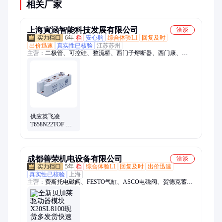
相关厂家
上海寅涵智能科技发展有限公司
洽谈
6年
档
安心购
综合体验L1
回复及时
出价迅速
真实性已核验
江苏苏州
主营：
二极管、可控硅、整流桥、西门子熔断器、西门康、
IGBT、三社、IXYS、富士、英飞凌、IR、巴斯曼
供应英飞凌
T658N22TOF 可
控硅整流器/双向
晶闸管平板模块
全新原装
成都善荣机电设备有限公司
洽谈
5年
档
综合体验L1
回复及时
出价迅速
真实性已核验
上海
主营：
费斯托电磁阀、FESTO气缸、ASCO电磁阀、贺德克蓄能
器、易福门传感器、喜开理气缸、CAMOZZI电磁阀、派克软
管、THK、诺冠电磁阀、意大利SIRAI电磁阀、罗克韦尔、宝德
电磁阀、Atos溢流阀、Aventics气缸、danfoss压力开关