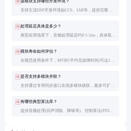
该模块支持哪些开发环境？
问
支持主流DSP开发环境如CCS、IAR等，提供完整的
SDK和驱动程序。也支持MATLAB/Simulink模型直接
生成代码，大幅缩短开发周期。
处理延迟具体是多少？
问
典型应用场景下，音频处理延迟约0.5-2ms，具体取决
于算法复杂度。可通过优化代码和启用专用加速指令
进一步降低延迟。
模块寿命如何评估？
问
在规范使用条件下，MTBF(平均无故障时间)可达10
万小时。实际寿命受工作环境温度、振动等因素影
响，建议每3-5年进行全面检测。
是否支持多模块并联？
问
支持通过专用同步接口实现多模块级联，最多可扩展
至16个模块同步工作，满足大规模系统需求。
有哪些典型算法库？
问
提供音频处理(回声消除、降噪等)、控制算法(PID、
模糊控制等)、通信处理(调制解调、均衡等)三大类算
法库，共40余种预置算法。