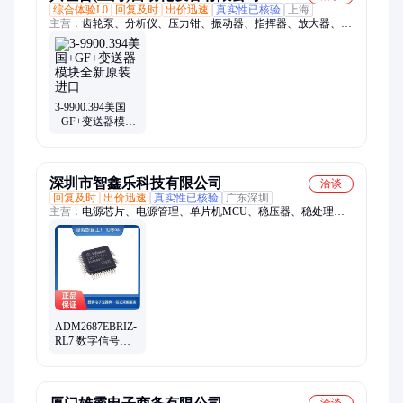
综合体验L0
回复及时
出价迅速
真实性已核验
上海
主营：
齿轮泵、分析仪、压力钳、振动器、指挥器、放大器、调
压器、传感器、应变片、压力计、气动泵、气动阀、光栅尺、减
速机、电磁阀、止回阀、高压泵、液压泵、传感头、密封圈、过
程阀、溢流阀、排气阀、换向阀、压差表
3-9900.394美国
+GF+变送器模块
全新原装进口
深圳市智鑫乐科技有限公司
洽谈
回复及时
出价迅速
真实性已核验
广东深圳
主营：
电源芯片、电源管理、单片机MCU、稳压器、稳处理
器、电源模块、电感器、二极管、电感、电子元件
ADM2687EBRIZ-
RL7 数字信号隔
离模块 ADI/亚德
诺 批次22+ 微处
理器