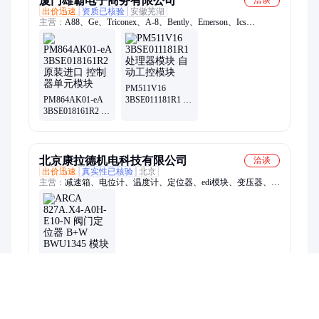
厦门雄霸电子商务有限公司
洽谈
出价迅速
资质已核验
安徽芜湖
主营：
A88、Ge、Triconex、A-8、Bently、Emerson、Ics
Triplex、Woodward、Motorola、Hima、Honeywell、Foxboro、
Alstom、Prosoft、LAM、MOOG、Metso、Schneider、NI、
Reliance、Rexroth、3BHE031197R0001
PM511V16
PM864AK01-eA
3BSE011181R1 处
3BSE018161R2 原
理器模块 自动工
装进口 控制器单
控模块
元模块
北京康拉德机电科技有限公司
洽谈
出价迅速
真实性已核验
北京
主营：
减速箱、电位计、温度计、定位器、edi模块、变压器、编
码器、继电器、控制器、接触器、过滤器、整流器、传感器、刹
车钳、电焊枪、减速机、电磁阀、检测仪、变速箱、测压仪、加
油枪、介子机、贴片槽、电池组、气弹簧
ARCA 827A.X4-
A0H-E10-N 阀门
定位器 B+W
BWU1345 模块